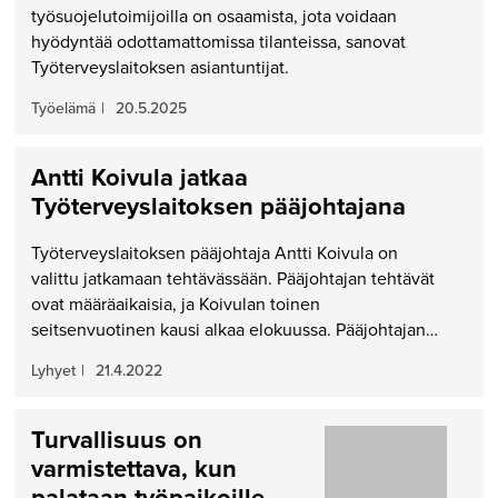
työsuojelutoimijoilla on osaamista, jota voidaan
hyödyntää odottamattomissa tilanteissa, sanovat
Työterveyslaitoksen asiantuntijat.
Työelämä
|
20.5.2025
Antti Koivula jatkaa
Työterveyslaitoksen pääjohtajana
Työterveyslaitoksen pääjohtaja Antti Koivula on
valittu jatkamaan tehtävässään. Pääjohtajan tehtävät
ovat määräaikaisia, ja Koivulan toinen
seitsenvuotinen kausi alkaa elokuussa. Pääjohtajan…
Lyhyet
|
21.4.2022
Turvallisuus on
varmistettava, kun
palataan työpaikoille