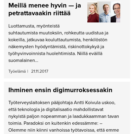
Meillä menee hyvin — ja
petrattavaakin riittää
Luottamusta, myönteistä
suhtautumista muutoksiin, rohkeutta uudistua ja
kokeilla, jatkuvaa kouluttautumista, henkilöstön
näkemysten hyödyntämistä, riskinottokykyä ja
työhyvinvoinnista huolehtimista. Niillä eväillä
suomalainen…
Työelämä
|
21.11.2017
Ihminen ensin digimurroksessakin
Työterveyslaitoksen pääjohtaja Antti Koivula uskoo,
että teknologia ja digitalisaatio mahdollistavat
nykyistä paljon nopeamman ja laadukkaamman tavan
toimia. Paradoksi on kuitenkin edessämme: –
Olemme niin kiinni vanhoissa työtavoissa, että emme