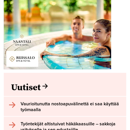
Uutiset
Vaurioitunutta nostoapuvälinettä ei saa käyttää
työmaalla
Työntekijät altistuivat häkäkaasuille – sakkoja
yritykselle ja sen edustajille