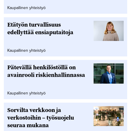
Kaupallinen yhteistyö
Etätyön turvallisuus
edellyttää ensiaputaitoja
Kaupallinen yhteistyö
Pätevällä henkilöstöllä on
avainrooli riskienhallinnassa
Kaupallinen yhteistyö
Sorvilta verkkoon ja
verkostoihin – työsuojelu
seuraa mukana