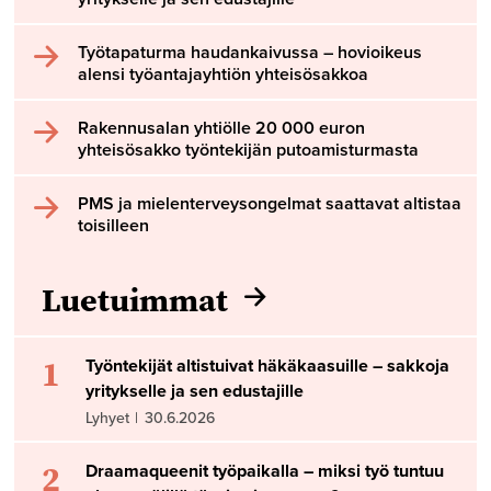
Työtapaturma haudankaivussa – hovioikeus
alensi työantajayhtiön yhteisösakkoa
Rakennusalan yhtiölle 20 000 euron
yhteisösakko työntekijän putoamisturmasta
PMS ja mielenterveysongelmat saattavat altistaa
toisilleen
Luetuimmat
1
Työntekijät altistuivat häkäkaasuille – sakkoja
yritykselle ja sen edustajille
Lyhyet
|
30.6.2026
2
Draamaqueenit työpaikalla – miksi työ tuntuu