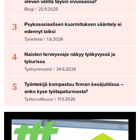
olevan välillä täysin sivuosassa?
Blogi
|
22.9.2025
3
Psykososiaalisen kuormituksen sääntely ei
edennyt laiksi
Työelämä
|
1.6.2026
4
Naisten terveysvaje näkyy työkyvyssä ja
työurissa
Työhyvinvointi
|
24.6.2026
5
Työntekijä kompastuu firman kesäjuhlissa –
onko kyse työtapaturmasta?
Työturvallisuus
|
11.5.2026