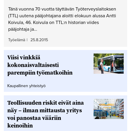
Tänä vuonna 70 vuotta täyttävän Työterveyslaitoksen
(TTL) uutena pääjohtajana aloitti elokuun alussa Antti
Koivula, 46. Koivula on TTL:n historian viides
pääjohtaja ja…
Työelämä
|
25.8.2015
Viisi vinkkiä
kokonaisvaltaisesti
parempiin työmatkoihin
Kaupallinen yhteistyö
Teollisuuden riskit eivät aina
näy – ilman mittausta yritys
voi panostaa vääriin
keinoihin