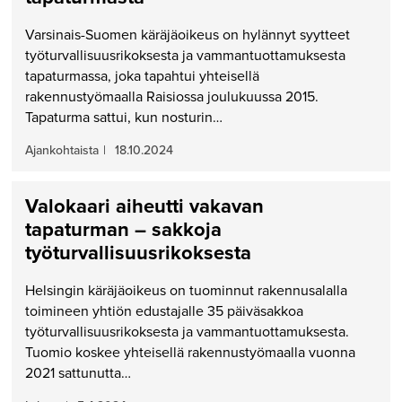
Varsinais-Suomen käräjäoikeus on hylännyt syytteet
työturvallisuusrikoksesta ja vammantuottamuksesta
tapaturmassa, joka tapahtui yhteisellä
rakennustyömaalla Raisiossa joulukuussa 2015.
Tapaturma sattui, kun nosturin…
Ajankohtaista
|
18.10.2024
Valokaari aiheutti vakavan
tapaturman – sakkoja
työturvallisuusrikoksesta
Helsingin käräjäoikeus on tuominnut rakennusalalla
toimineen yhtiön edustajalle 35 päiväsakkoa
työturvallisuusrikoksesta ja vammantuottamuksesta.
Tuomio koskee yhteisellä rakennustyömaalla vuonna
2021 sattunutta…