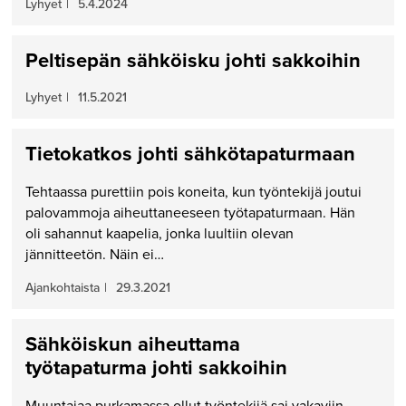
Lyhyet
|
5.4.2024
Peltisepän sähköisku johti sakkoihin
Lyhyet
|
11.5.2021
Tietokatkos johti sähkötapaturmaan
Tehtaassa purettiin pois koneita, kun työntekijä joutui
palovammoja aiheuttaneeseen työtapaturmaan. Hän
oli sahannut kaapelia, jonka luultiin olevan
jännitteetön. Näin ei…
Ajankohtaista
|
29.3.2021
Sähköiskun aiheuttama
työtapaturma johti sakkoihin