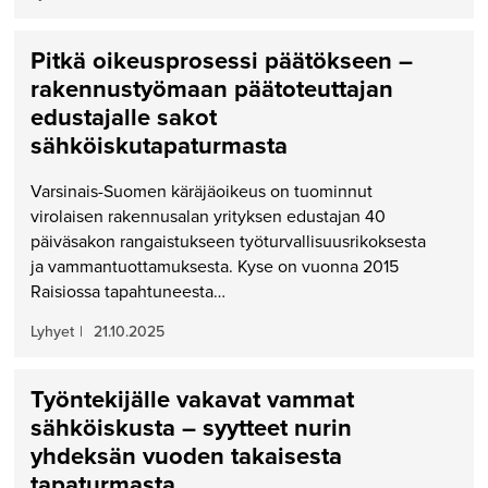
Pitkä oikeusprosessi päätökseen –
rakennustyömaan päätoteuttajan
edustajalle sakot
sähköiskutapaturmasta
Varsinais-Suomen käräjäoikeus on tuominnut
virolaisen rakennusalan yrityksen edustajan 40
päiväsakon rangaistukseen työturvallisuusrikoksesta
ja vammantuottamuksesta. Kyse on vuonna 2015
Raisiossa tapahtuneesta…
Lyhyet
|
21.10.2025
Työntekijälle vakavat vammat
sähköiskusta – syytteet nurin
yhdeksän vuoden takaisesta
tapaturmasta