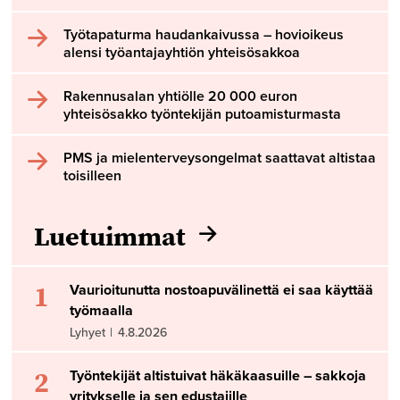
Työtapaturma haudankaivussa – hovioikeus
alensi työantajayhtiön yhteisösakkoa
Rakennusalan yhtiölle 20 000 euron
yhteisösakko työntekijän putoamisturmasta
PMS ja mielenterveysongelmat saattavat altistaa
toisilleen
Luetuimmat
1
Vaurioitunutta nostoapuvälinettä ei saa käyttää
työmaalla
Lyhyet
|
4.8.2026
2
Työntekijät altistuivat häkäkaasuille – sakkoja
yritykselle ja sen edustajille