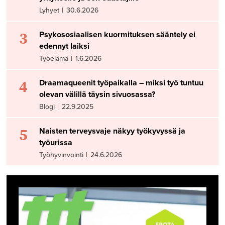
Lyhyet
|
30.6.2026
3
Psykososiaalisen kuormituksen sääntely ei
edennyt laiksi
Työelämä
|
1.6.2026
4
Draamaqueenit työpaikalla – miksi työ tuntuu
olevan välillä täysin sivuosassa?
Blogi
|
22.9.2025
5
Naisten terveysvaje näkyy työkyvyssä ja
työurissa
Työhyvinvointi
|
24.6.2026