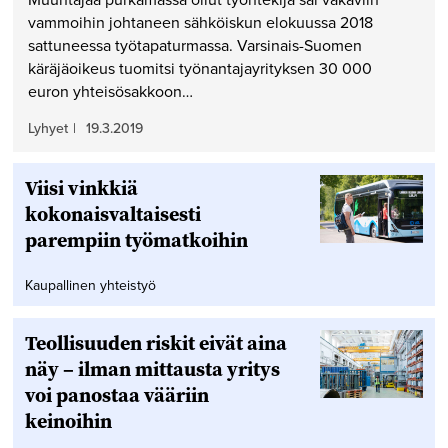
Muuntajaa purkamassa ollut työntekijä sai vakaviin
vammoihin johtaneen sähköiskun elokuussa 2018
sattuneessa työtapaturmassa. Varsinais-Suomen
käräjäoikeus tuomitsi työnantajayrityksen 30 000
euron yhteisösakkoon…
Lyhyet
|
19.3.2019
Viisi vinkkiä
kokonaisvaltaisesti
parempiin työmatkoihin
Kaupallinen yhteistyö
Teollisuuden riskit eivät aina
näy – ilman mittausta yritys
voi panostaa vääriin
keinoihin