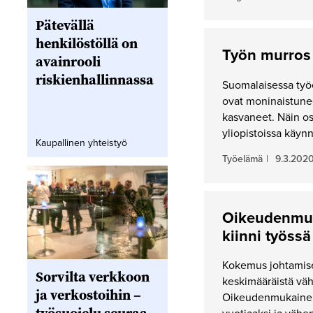
Pätevällä
henkilöstöllä on
Työn murros 
avainrooli
riskienhallinnassa
Suomalaisessa työ
ovat moninaistuneet
kasvaneet. Näin o
yliopistoissa käyn
Kaupallinen yhteistyö
Työelämä
|
9.3.202
Oikeudenmuk
kiinni työssä
Kokemus johtamise
Sorvilta verkkoon
keskimääräistä väh
ja verkostoihin –
Oikeudenmukainen 