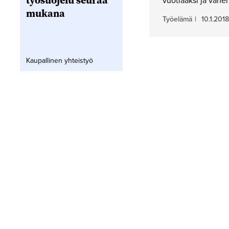
työsuojelu seuraa
vuotiaaksi ja vähe
mukana
Työelämä
|
10.1.2018
Kaupallinen yhteistyö