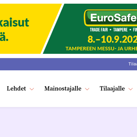
Tila
:
F
Tw
Lehdet
Mainostajalle
Tilaajalle