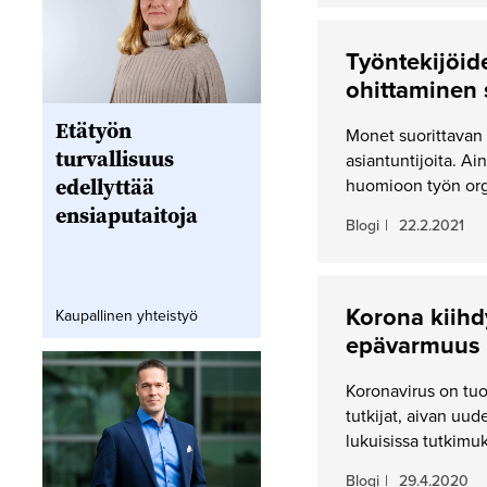
Työntekijöi
ohittaminen 
Etätyön
Monet suorittavan 
turvallisuus
asiantuntijoita. A
edellyttää
huomioon työn org
ensiaputaitoja
Blogi
|
22.2.2021
Korona kiihd
Kaupallinen yhteistyö
epävarmuus 
Koronavirus on tu
tutkijat, aivan uu
lukuisissa tutkimu
Blogi
|
29.4.2020