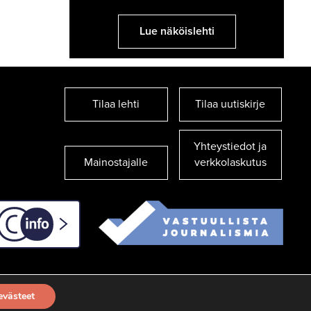
Lue näköislehti
Tilaa lehti
Tilaa uutiskirje
Yhteystiedot ja
Mainostajalle
verkkolaskutus
C-info
evästeet
TILAA UUTISKIRJE