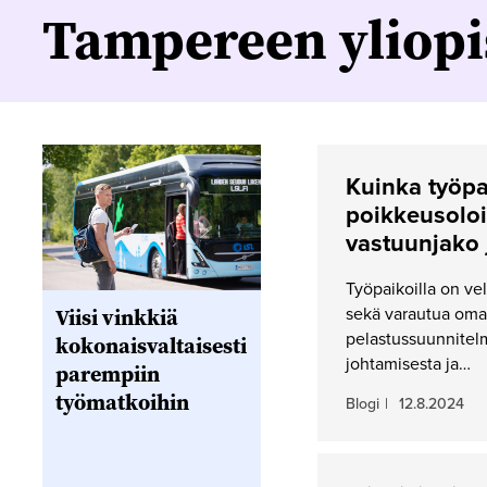
Tampereen yliopi
Kuinka työpa
poikkeusoloi
vastuunjako 
Työpaikoilla on ve
Viisi vinkkiä
sekä varautua omat
pelastussuunnitelm
kokonaisvaltaisesti
johtamisesta ja…
parempiin
työmatkoihin
Blogi
|
12.8.2024