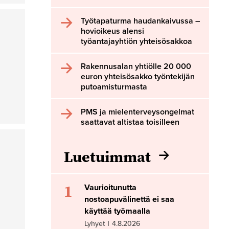
Työtapaturma haudankaivussa –
hovioikeus alensi
työantajayhtiön yhteisösakkoa
Rakennusalan yhtiölle 20 000
euron yhteisösakko työntekijän
putoamisturmasta
PMS ja mielenterveysongelmat
saattavat altistaa toisilleen
Luetuimmat
1
Vaurioitunutta
nostoapuvälinettä ei saa
käyttää työmaalla
Lyhyet
|
4.8.2026