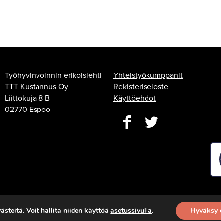
Työhyvinvoinnin erikoislehti
Yhteistyökumppanit
TTT Kustannus Oy
Rekisteriseloste
Liittokuja 8 B
Käyttöehdot
02770 Espoo
steitä. Voit hallita niiden käyttöä
asetussivulla
.
Hyväksy 