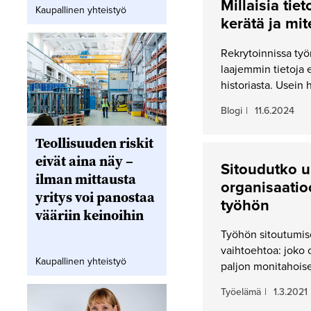
Millaisia tie
Kaupallinen yhteistyö
kerätä ja mi
Rekrytoinnissa työ
laajemmin tietoja 
historiasta. Usein 
Blogi
|
11.6.2024
Teollisuuden riskit
eivät aina näy –
Sitoudutko ur
ilman mittausta
organisaatio
yritys voi panostaa
työhön
vääriin keinoihin
Työhön sitoutumis
vaihtoehtoa: joko o
Kaupallinen yhteistyö
paljon monitahois
Työelämä
|
1.3.2021