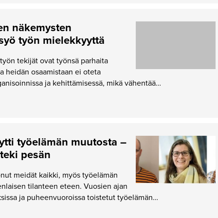
den näkemysten
syö työn mielekkyyttä
työn tekijät ovat työnsä parhaita
ina heidän osaamistaan ei oteta
anisoinnissa ja kehittämisessä, mikä vähentää…
ytti työelämän muutosta –
teki pesän
onut meidät kaikki, myös työelämän
denlaisen tilanteen eteen. Vuosien ajan
ksissa ja puheenvuoroissa toistetut työelämän…