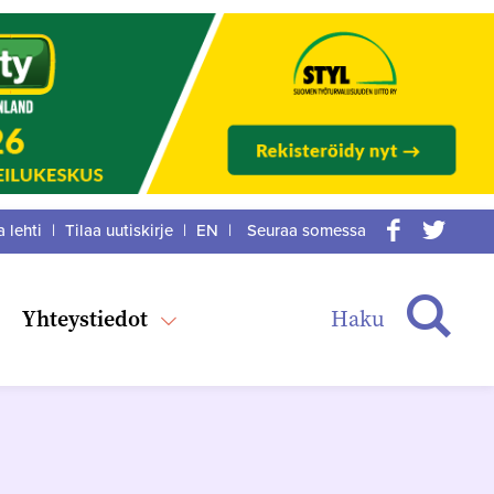
a lehti
|
Tilaa uutiskirje
|
EN
|
Seuraa somessa
acebook
itter
Haku
Yhteystiedot