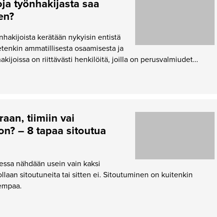
toja työnhakijasta saa
ten?
nhakijoista kerätään nykyisin entistä
etenkin ammatillisesta osaamisesta ja
hakijoissa on riittävästi henkilöitä, joilla on perusvalmiudet…
aan, tiimiin vai
on? – 8 tapaa sitoutua
essa nähdään usein vain kaksi
llaan sitoutuneita tai sitten ei. Sitoutuminen on kuitenkin
empaa.