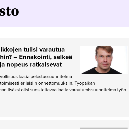
sto
ikkojen tulisi varautua
hin? – Ennakointi, selkeä
ja nopeus ratkaisevat
lvollisuus laatia pelastussuunnitelma
oimisesti erilaisiin onnettomuuksiin. Työpaikan
an lisäksi olisi suositeltavaa laatia varautumissuunnitelma työn