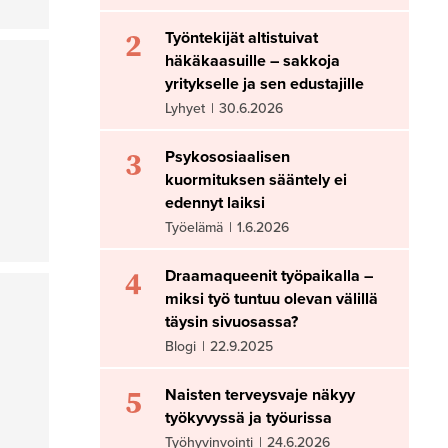
2
Työntekijät altistuivat
häkäkaasuille – sakkoja
yritykselle ja sen edustajille
Lyhyet
|
30.6.2026
3
Psykososiaalisen
kuormituksen sääntely ei
edennyt laiksi
Työelämä
|
1.6.2026
4
Draamaqueenit työpaikalla –
miksi työ tuntuu olevan välillä
täysin sivuosassa?
Blogi
|
22.9.2025
5
Naisten terveysvaje näkyy
työkyvyssä ja työurissa
Työhyvinvointi
|
24.6.2026