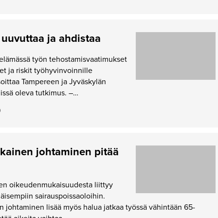
uuvuttaa ja ahdistaa
elämässä työn tehostamisvaatimukset
 ja riskit työhyvinvoinnille
soittaa Tampereen ja Jyväskylän
nissä oleva tutkimus. –…
0
ainen johtaminen pitää
n oikeudenmukaisuudesta liittyy
äisempiin sairauspoissaoloihin.
johtaminen lisää myös halua jatkaa työssä vähintään 65-