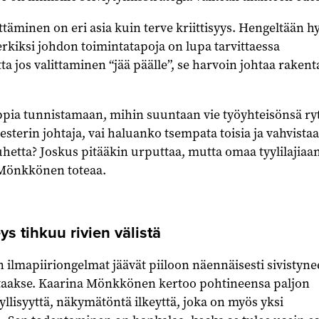
ttäminen on eri asia kuin terve kriittisyys. Hengeltään h
rkiksi johdon toimintatapoja on lupa tarvittaessa
ta jos valittaminen “jää päälle”, se harvoin johtaa raken
oppia tunnistamaan, mihin suuntaan vie työyhteisönsä ry
terin johtaja, vai haluanko tsempata toisia ja vahvistaa
hetta? Joskus pitääkin urputtaa, mutta omaa tyylilajiaa
 Mönkkönen toteaa.
s tihkuu rivien välistä
 ilmapiiriongelmat jäävät piiloon näennäisesti sivistyn
taakse. Kaarina Mönkkönen kertoo pohtineensa paljon
llisyyttä, näkymätöntä ilkeyttä, joka on myös yksi