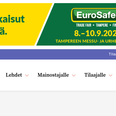
Tila
:
F
Tw
Lehdet
Mainostajalle
Tilaajalle