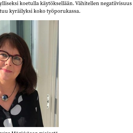
liseksi koetulla käytöksellään. Vähitellen negatiivisuus 
htuu kyräilyksi koko työporukassa.