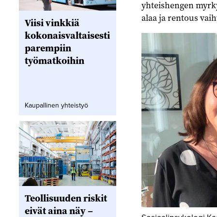
yhteishengen myrkyl
alaa ja rentous vai
Viisi vinkkiä
kokonaisvaltaisesti
parempiin
työmatkoihin
Kaupallinen yhteistyö
Teollisuuden riskit
eivät aina näy –