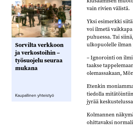
kiusaamisen muoto.
vain rivien välistä.
Yksi esimerkki siitä
voi ilmetä vaikkap
puhuessa. Tai siinä,
ulkopuolelle ilman 
Sorvilta verkkoon
ja verkostoihin –
– Ignorointi on ilm
työsuojelu seuraa
taakse tappelemaan 
mukana
olemassakaan, Mö
Etenkin moniammati
tiedolla mitätöintii
Kaupallinen yhteistyö
jyrää keskustelussa
Kolmannen näkymä
ohittavaksi normali