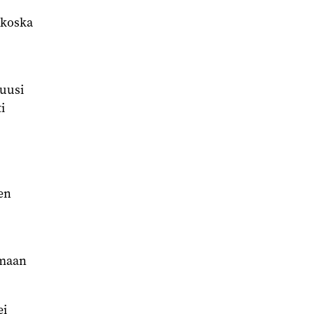
 koska
 uusi
i
en
amaan
ei