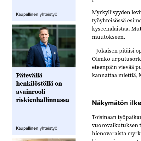
Myrkyllisyyden levi
Kaupallinen yhteistyö
työyhteisössä esime
kyseenalaistaa. Mut
muutokseen.
– Jokaisen pitäisi 
Olenko urputusorkes
eteenpäin vievää pu
Pätevällä
kannattaa miettiä,
henkilöstöllä on
avainrooli
riskienhallinnassa
Näkymätön ilkey
Toisinaan työpaikan
vuorovaikutuksen 
Kaupallinen yhteistyö
hienovaraista myrky