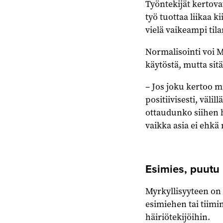
Työntekijät kertova
työ tuottaa liikaa ki
vielä vaikeampi tila
Normalisointi voi 
käytöstä, mutta sit
– Jos joku kertoo m
positiivisesti, väli
ottaudunko siihen 
vaikka asia ei ehkä
Esimies, puutu
Myrkyllisyyteen on 
esimiehen tai tiimi
häiriötekijöihin.