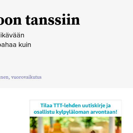
oon tanssiin
 ikävään
pahaa kuin
inen
,
vuorovaikutus