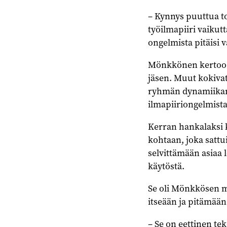
– Kynnys puuttua t
työilmapiiri vaikutt
ongelmista pitäisi v
Mönkkönen kertoo k
jäsen. Muut kokivat
ryhmän dynamiikan j
ilmapiiriongelmista
Kerran hankalaksi k
kohtaan, joka satt
selvittämään asiaa l
käytöstä.
Se oli Mönkkösen m
itseään ja pitämään
– Se on eettinen tek