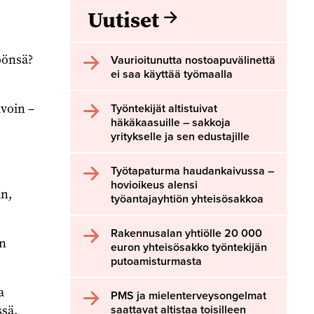
Uutiset
öönsä?
Vaurioitunutta nostoapuvälinettä
ei saa käyttää työmaalla
avoin –
Työntekijät altistuivat
häkäkaasuille – sakkoja
yritykselle ja sen edustajille
Työtapaturma haudankaivussa –
hovioikeus alensi
in,
työantajayhtiön yhteisösakkoa
Rakennusalan yhtiölle 20 000
in
euron yhteisösakko työntekijän
putoamisturmasta
a
PMS ja mielenterveysongelmat
ssä.
saattavat altistaa toisilleen