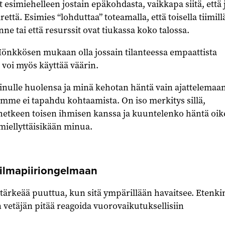
t esimiehelleen jostain epäkohdasta, vaikkapa siitä, että 
irettä. Esimies “lohduttaa” toteamalla, että toisella tiimill
nne tai että resurssit ovat tiukassa koko talossa.
Mönkkösen mukaan olla jossain tilanteessa empaattista
ä voi myös käyttää väärin.
inulle huolensa ja minä kehotan häntä vain ajattelemaa
llämme ei tapahdu kohtaamista. On iso merkitys sillä,
hetkeen toisen ihmisen kanssa ja kuuntelenko häntä oike
 miellyttäisikään minua.
 ilmapiiriongelmaan
tärkeää puuttua, kun sitä ympärillään havaitsee. Etenki
n vetäjän pitää reagoida vuorovaikutuksellisiin