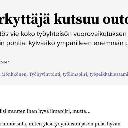
kyttäjä kutsuu out
tös vie koko työyhteisön vuorovaikutuksen
oin pohtia, kylvääkö ympärilleen enemmän 
kkönen
a Mönkkönen
,
Työhyvinvointi
,
työilmapiiri
,
työpaikkakiusaam
lisi muuten ihan hyvä ilmapiiri, mutta…
inoita siitä, miten yksi työyhteisön jäsen pilaa hyvän