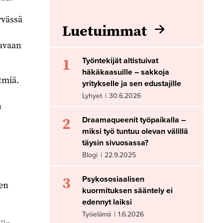
yvässä
Luetuimmat
tavaan
1
Työntekijät altistuivat
häkäkaasuille – sakkoja
tmiä.
yritykselle ja sen edustajille
Lyhyet
|
30.6.2026
n
2
Draamaqueenit työpaikalla –
miksi työ tuntuu olevan välillä
täysin sivuosassa?
Blogi
|
22.9.2025
3
Psykososiaalisen
een
kuormituksen sääntely ei
edennyt laiksi
Työelämä
|
1.6.2026