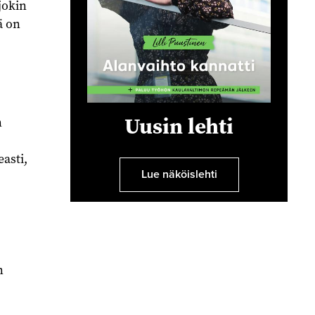
jokin
ä on
Uusin lehti
n
asti,
Lue näköislehti
n