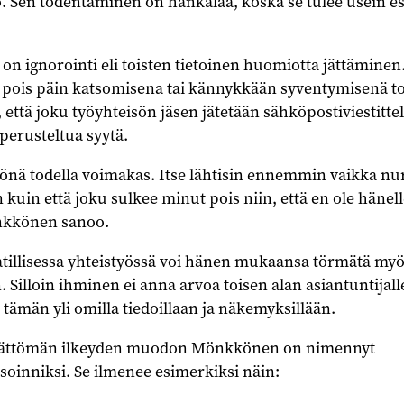
 Sen todentaminen on hankalaa, koska se tulee usein es
 on ignorointi eli toisten tietoinen huomiotta jättäminen
a pois päin katsomisena tai kännykkään syventymisenä t
 että joku työyhteisön jäsen jätetään sähköpostiviestitte
perusteltua syytä.
iönä todella voimakas. Itse lähtisin ennemmin vaikka n
kuin että joku sulkee minut pois niin, että en ole hänell
nkkönen sanoo.
llisessa yhteistyössä voi hänen mukaansa törmätä my
n. Silloin ihminen ei anna arvoa toisen alan asiantuntijal
 tämän yli omilla tiedoillaan ja näkemyksillään.
ttömän ilkeyden muodon Mönkkönen on nimennyt
soinniksi. Se ilmenee esimerkiksi näin: