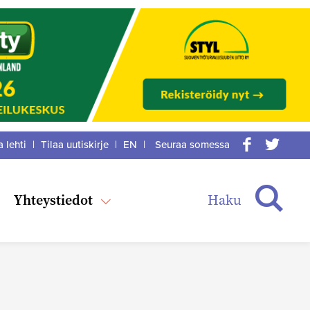
a lehti
|
Tilaa uutiskirje
|
EN
|
Seuraa somessa
acebook
itter
Haku
Yhteystiedot