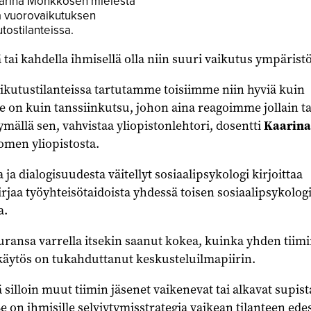
aarina Mönkkösen mielestä
ina vuorovaikutuksen
tostilanteissa.
 tai kahdella ihmisellä olla niin suuri vaikutus ympärist
aikutustilanteissa tartutamme toisiimme niin hyviä kuin
Se on kuin tanssiinkutsu, johon aina reagoimme jollain t
mällä sen, vahvistaa yliopistonlehtori, dosentti
Kaarina
omen yliopistosta.
a dialogisuudesta väitellyt sosiaalipsykologi kirjoittaa
irjaa työyhteisötaidoista yhdessä toisen sosiaalipsykolog
a.
ansa varrella itsekin saanut kokea, kuinka yhden tiim
käytös on tukahduttanut keskusteluilmapiirin.
tä silloin muut tiimin jäsenet vaikenevat tai alkavat supist
Se on ihmisille selviytymisstrategia vaikean tilanteen ede