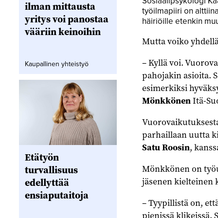
Sosiaalipsykologi K
ilman mittausta
työilmapiiri on altti
yritys voi panostaa
häiriöille etenkin muu
vääriin keinoihin
Mutta voiko yhdellä
– Kyllä voi. Vuorov
Kaupallinen yhteistyö
pahojakin asioita. 
esimerkiksi hyväksy
Mönkkönen
Itä-Su
Vuorovaikutuksesta j
parhaillaan uutta k
Satu Roosin
, kanss
Etätyön
Mönkkönen on työur
turvallisuus
jäsenen kielteinen 
edellyttää
ensiaputaitoja
– Tyypillistä on, et
pienissä klikeissä. 