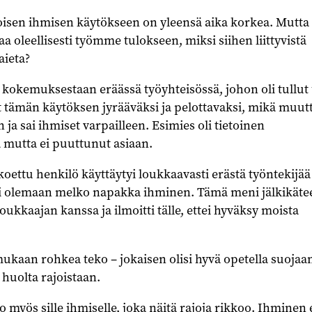
oisen ihmisen käytökseen on yleensä aika korkea. Mutta
aa oleellisesti työmme tulokseen, miksi siihen liittyvistä
aieta?
okemuksestaan eräässä työyhteisössä, johon oli tullut
 tämän käytöksen jyrääväksi ja pelottavaksi, mikä muutt
a sai ihmiset varpailleen. Esimies oli tietoinen
 mutta ei puuttunut asiaan.
oettu henkilö käyttäytyi loukkaavasti erästä työntekijää
ui olemaan melko napakka ihminen. Tämä meni jälkikäte
oukkaajan kanssa ja ilmoitti tälle, ettei hyväksy moista
ukaan rohkea teko – jokaisen olisi hyvä opetella suoja
 huolta rajoistaan.
o myös sille ihmiselle, joka näitä rajoja rikkoo. Ihminen 