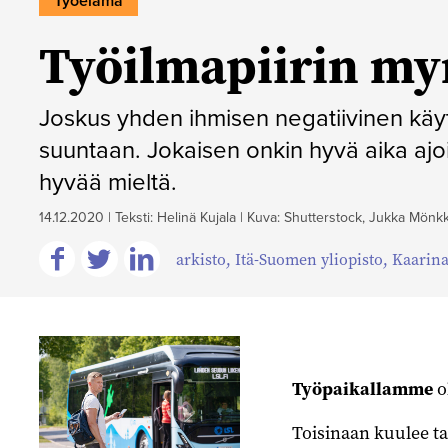
Työelämä
Työilmapiirin myr
Joskus yhden ihmisen negatiivinen käy
suuntaan. Jokaisen onkin hyvä aika aj
hyvää mieltä.
14.12.2020
|
Teksti: Helinä Kujala
|
Kuva: Shutterstock, Jukka Mön
arkisto
,
Itä-Suomen yliopisto
,
Kaarin
Jaa
Jaa
Jaa
Facebookissa
Twitterissä
Linkedinissä
Työpaikallamme
o
Toisinaan kuulee tar