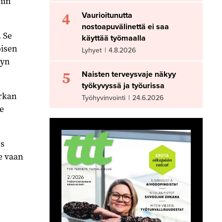
iin
4
Vaurioitunutta
nostoapuvälinettä ei saa
. Se
käyttää työmaalla
oisen
Lyhyet
|
4.8.2026
lyn
5
Naisten terveysvaje näkyy
työkyvyssä ja työurissa
urkan
Työhyvinvointi
|
24.6.2026
e
ös
le vaan