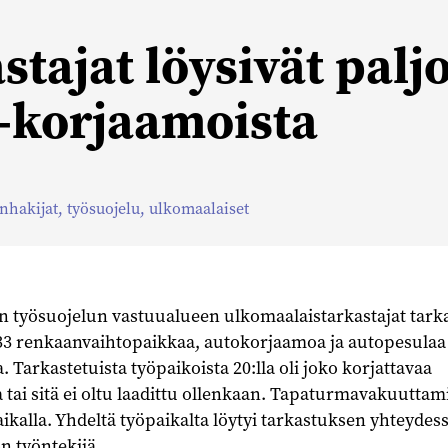
tajat löysivät palj
 -korjaamoista
nhakijat
,
työsuojelu
,
ulkomaalaiset
n työsuojelun vastuualueen ulkomaalaistarkastajat tarka
3 renkaanvaihtopaikkaa, autokorjaamoa ja autopesulaa
 Tarkastetuista työpaikoista 20:lla oli joko korjattavaa
 tai sitä ei oltu laadittu ollenkaan. Tapaturmavakuuttam
aikalla. Yhdeltä työpaikalta löytyi tarkastuksen yhteydes
n työntekijä.