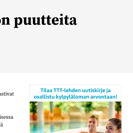
on puutteita
stivat
isessa
sä