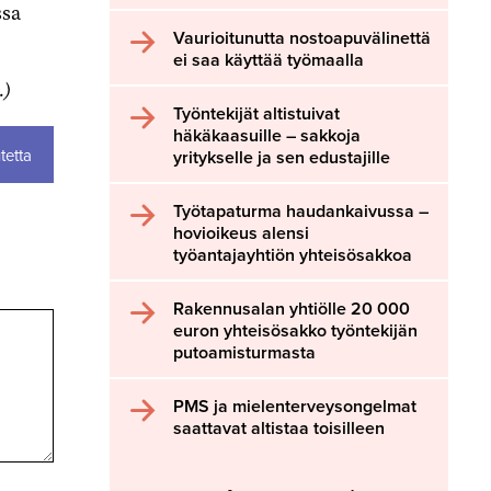
ssa
Vaurioitunutta nostoapuvälinettä
ei saa käyttää työmaalla
.)
Työntekijät altistuivat
häkäkaasuille – sakkoja
tetta
yritykselle ja sen edustajille
Työtapaturma haudankaivussa –
hovioikeus alensi
työantajayhtiön yhteisösakkoa
Rakennusalan yhtiölle 20 000
euron yhteisösakko työntekijän
putoamisturmasta
PMS ja mielenterveysongelmat
saattavat altistaa toisilleen