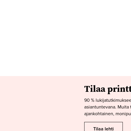
Tilaa print
90 % lukijatutkimuksee
asiantuntevana. Muita t
ajankohtainen, monipuo
Tilaa lehti