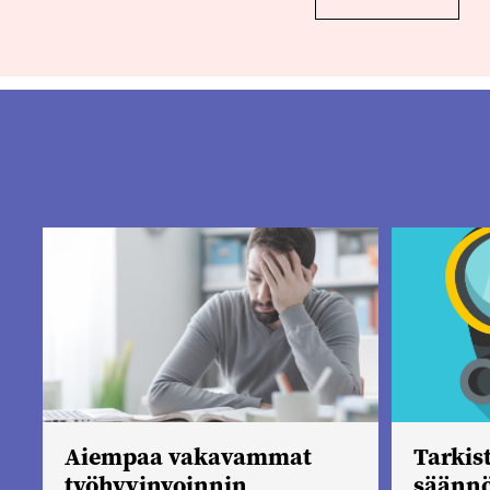
Aiempaa vakavammat
Tarkis
työhyvinvoinnin
säännö