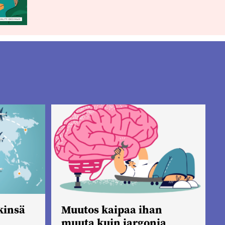
kinsä
Muutos kaipaa ihan
muuta kuin jargonia