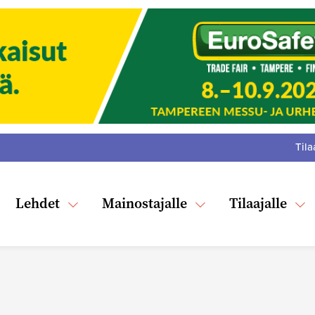
Tila
:
F
Tw
Lehdet
Mainostajalle
Tilaajalle