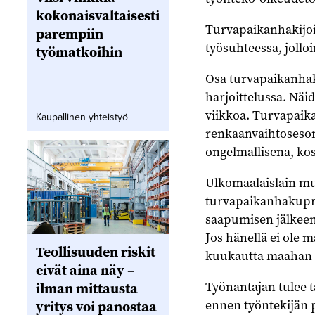
kokonaisvaltaisesti
Turvapaikanhakijoit
parempiin
työsuhteessa, jollo
työmatkoihin
Osa turvapaikanhak
harjoittelussa. Nä
viikkoa. Turvapaika
Kaupallinen yhteistyö
renkaanvaihtosesong
ongelmallisena, kos
Ulkomaalaislain mu
turvapaikanhakupro
saapumisen jälkeen,
Jos hänellä ei ole 
Teollisuuden riskit
kuukautta maahan 
eivät aina näy –
Työnantajan tulee t
ilman mittausta
ennen työntekijän p
yritys voi panostaa