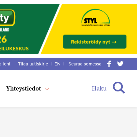
a lehti
|
Tilaa uutiskirje
|
EN
|
Seuraa somessa
acebook
itter
Haku
Yhteystiedot