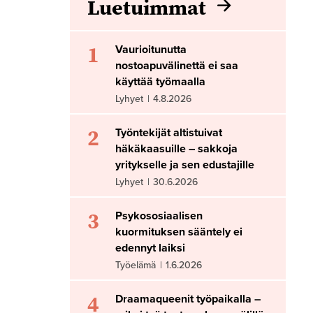
Luetuimmat
1
Vaurioitunutta
nostoapuvälinettä ei saa
käyttää työmaalla
Lyhyet
|
4.8.2026
2
Työntekijät altistuivat
häkäkaasuille – sakkoja
yritykselle ja sen edustajille
Lyhyet
|
30.6.2026
3
Psykososiaalisen
kuormituksen sääntely ei
edennyt laiksi
Työelämä
|
1.6.2026
4
Draamaqueenit työpaikalla –