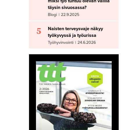
miksi työ tuntuu olevan välillä
täysin sivuosassa?
Blogi
|
22.9.2025
5
Naisten terveysvaje näkyy
työkyvyssä ja työurissa
Työhyvinvointi
|
24.6.2026