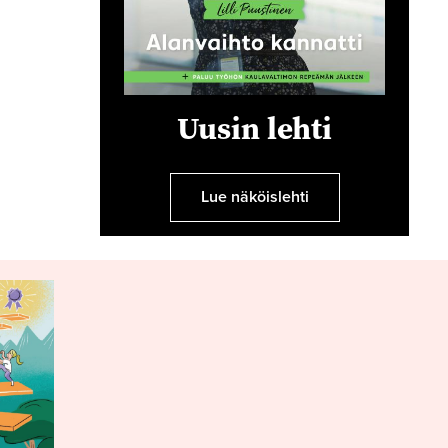
Uusin lehti
Lue näköislehti