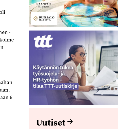
oli
nen -
 kolme
än
aahan
saan.
kaan 6
Uutiset
a