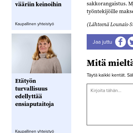
sakkorangaistus. My
vääriin keinoihin
työntekijöille maks
(Lähteenä Lounais-Su
Kaupallinen yhteistyö
Jaa juttu
Jaa
J
Mitä miel
Täytä kaikki kentät. Sä
Etätyön
turvallisuus
edellyttää
ensiaputaitoja
Kaupallinen yhteistyö