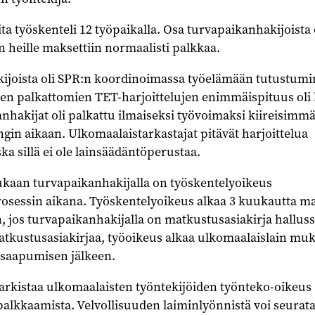
a työskenteli 12 työpaikalla. Osa turvapaikanhakijoista 
in heille maksettiin normaalisti palkkaa.
ijoista oli SPR:n koordinoimassa työelämään tutustumi
iden palkattomien TET-harjoittelujen enimmäispituus oli
nhakijat oli palkattu ilmaiseksi työvoimaksi kiireisimm
in aikaan. Ulkomaalaistarkastajat pitävät harjoittelua
ka sillä ei ole lainsäädäntöperustaa.
kaan turvapaikanhakijalla on työskentelyoikeus
sessin aikana. Työskentelyoikeus alkaa 3 kuukautta m
 jos turvapaikanhakijalla on matkustusasiakirja hallus
matkustusasiakirjaa, työoikeus alkaa ulkomaalaislain mu
saapumisen jälkeen.
arkistaa ulkomaalaisten työntekijöiden työnteko-oikeus
alkkaamista. Velvollisuuden laiminlyönnistä voi seurat