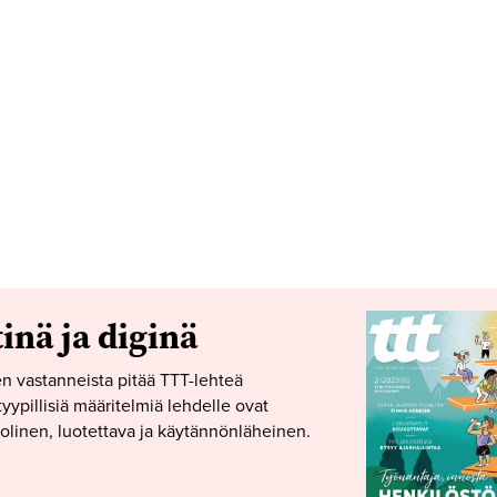
tinä ja diginä
n vastanneista pitää TTT-lehteä
yypillisiä määritelmiä lehdelle ovat
linen, luotettava ja käytännönläheinen.