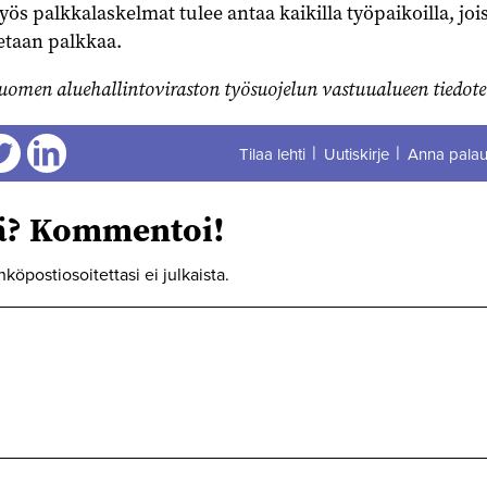
ös palkkalaskelmat tulee antaa kaikilla työpaikoilla, joi
etaan palkkaa.
omen aluehallintoviraston työsuojelun vastuualueen tiedote
Tilaa lehti
Uutiskirje
Anna palau
aa
Jaa
tä? Kommentoi!
hköpostiosoitettasi ei julkaista.