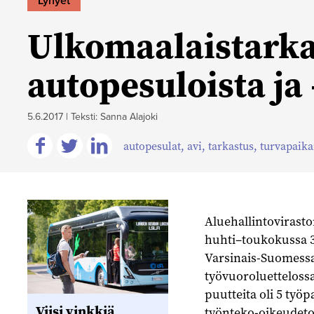
Lyhyet
Ulkomaalaistarkas
autopesuloista ja
5.6.2017
|
Teksti: Sanna Alajoki
autopesulat
,
avi
,
tarkastus
,
turvapaika
Jaa
Jaa
Jaa
Facebookissa
Twitterissä
Linkedinissä
Aluehallintovirasto
huhti–toukokussa 3
Varsinais-Suomessa.
työvuoroluettelossa
puutteita oli 5 työp
Viisi vinkkiä
työnteko-oikeudeto