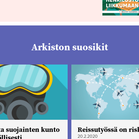
Arkiston suosikit
ta suojainten kunto
Reissutyössä on ris
llisesti
20.2.2020