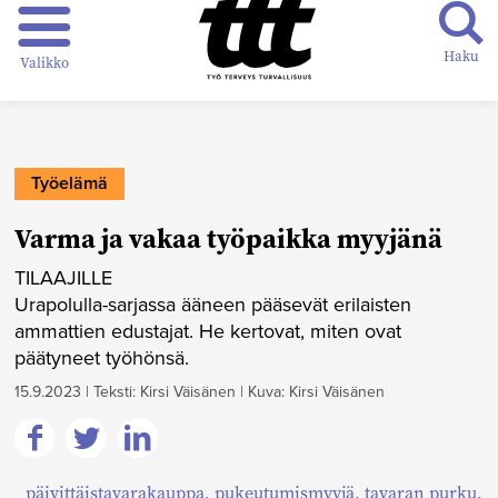
Haku
Valikko
Työelämä
Varma ja vakaa työpaikka myyjänä
TILAAJILLE
Urapolulla-sarjassa ääneen pääsevät erilaisten
ammattien edustajat. He kertovat, miten ovat
päätyneet työhönsä.
15.9.2023
|
Teksti: Kirsi Väisänen
|
Kuva: Kirsi Väisänen
Jaa
Jaa
Jaa
päivittäistavarakauppa
,
pukeutumismyyjä
,
tavaran purku
,