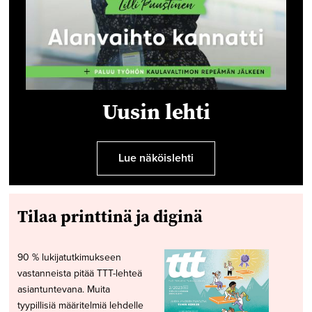
Uusin lehti
Lue näköislehti
Tilaa printtinä ja diginä
90 % lukijatutkimukseen
vastanneista pitää TTT-lehteä
asiantuntevana. Muita
tyypillisiä määritelmiä lehdelle