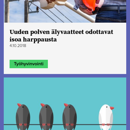
Uuden polven älyvaatteet odottavat
isoa harppausta
4.10.2018
Työhyvinvointi