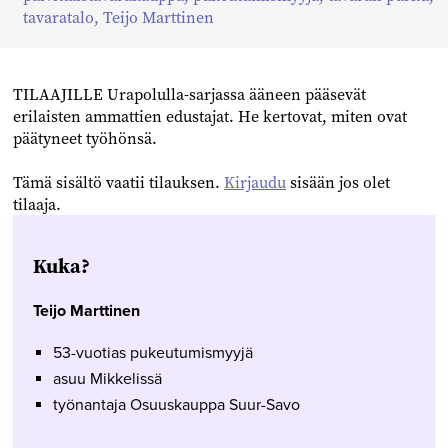
Facebookissa
Twitterissä
Linkedinissä
tavaratalo
,
Teijo Marttinen
TILAAJILLE Urapolulla-sarjassa ääneen pääsevät
erilaisten ammattien edustajat. He kertovat, miten ovat
päätyneet työhönsä.
Tämä sisältö vaatii tilauksen.
Kirjaudu
sisään jos olet
tilaaja.
Kuka?
Teijo Marttinen
53-vuotias pukeutumismyyjä
asuu Mikkelissä
työnantaja Osuuskauppa Suur-Savo