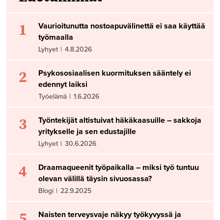
1
Vaurioitunutta nostoapuvälinettä ei saa käyttää
työmaalla
Lyhyet
|
4.8.2026
2
Psykososiaalisen kuormituksen sääntely ei
edennyt laiksi
Työelämä
|
1.6.2026
3
Työntekijät altistuivat häkäkaasuille – sakkoja
yritykselle ja sen edustajille
Lyhyet
|
30.6.2026
4
Draamaqueenit työpaikalla – miksi työ tuntuu
olevan välillä täysin sivuosassa?
Blogi
|
22.9.2025
5
Naisten terveysvaje näkyy työkyvyssä ja