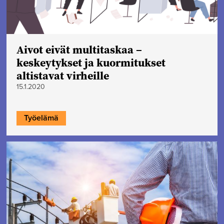
Aivot eivät multitaskaa –
keskeytykset ja kuormitukset
altistavat virheille
15.1.2020
Työelämä