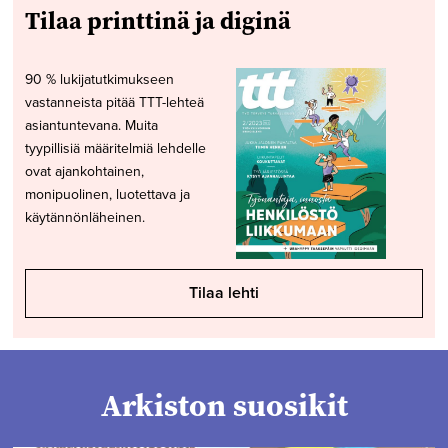
Tilaa printtinä ja diginä
90 % lukijatutkimukseen
vastanneista pitää TTT-lehteä
asiantuntevana. Muita
tyypillisiä määritelmiä lehdelle
ovat ajankohtainen,
monipuolinen, luotettava ja
käytännönläheinen.
Tilaa lehti
Arkiston suosikit