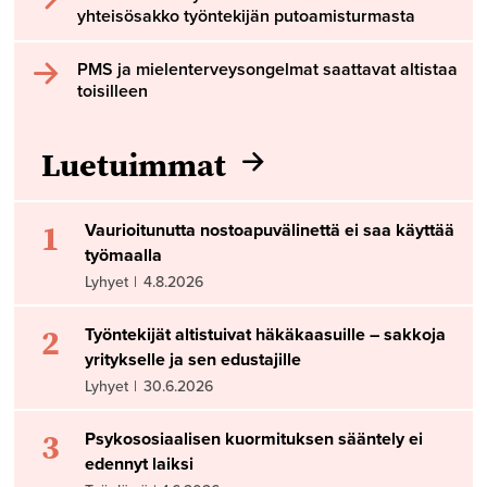
yhteisösakko työntekijän putoamisturmasta
PMS ja mielenterveysongelmat saattavat altistaa
toisilleen
Luetuimmat
1
Vaurioitunutta nostoapuvälinettä ei saa käyttää
työmaalla
Lyhyet
|
4.8.2026
2
Työntekijät altistuivat häkäkaasuille – sakkoja
yritykselle ja sen edustajille
Lyhyet
|
30.6.2026
3
Psykososiaalisen kuormituksen sääntely ei
edennyt laiksi