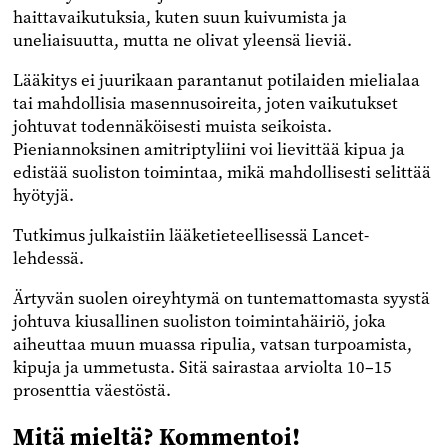
haittavaikutuksia, kuten suun kuivumista ja
uneliaisuutta, mutta ne olivat yleensä lieviä.
Lääkitys ei juurikaan parantanut potilaiden mielialaa
tai mahdollisia masennusoireita, joten vaikutukset
johtuvat todennäköisesti muista seikoista.
Pieniannoksinen amitriptyliini voi lievittää kipua ja
edistää suoliston toimintaa, mikä mahdollisesti selittää
hyötyjä.
Tutkimus julkaistiin lääketieteellisessä Lancet-
lehdessä.
Ärtyvän suolen oireyhtymä on tuntemattomasta syystä
johtuva kiusallinen suoliston toimintahäiriö, joka
aiheuttaa muun muassa ripulia, vatsan turpoamista,
kipuja ja ummetusta. Sitä sairastaa arviolta 10–15
prosenttia väestöstä.
Mitä mieltä? Kommentoi!