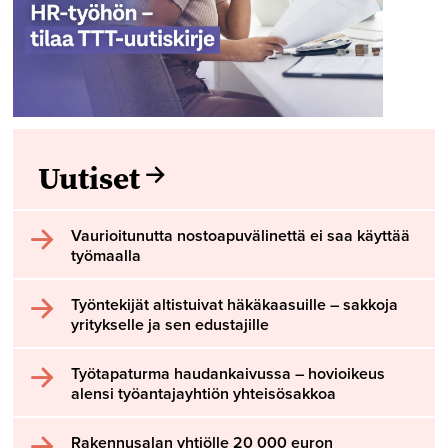
Uutiset
Vaurioitunutta nostoapuvälinettä ei saa käyttää
työmaalla
Työntekijät altistuivat häkäkaasuille – sakkoja
yritykselle ja sen edustajille
Työtapaturma haudankaivussa – hovioikeus
alensi työantajayhtiön yhteisösakkoa
Rakennusalan yhtiölle 20 000 euron