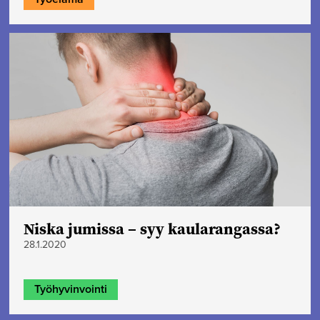
Niska jumissa – syy kaularangassa?
28.1.2020
Työhyvinvointi