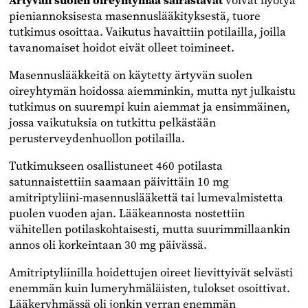
Ärtyvän suolen oireyhtymää sairastavat
voivat hyötyä
pieniannoksisesta masennuslääkityksestä, tuore
tutkimus osoittaa. Vaikutus havaittiin potilailla, joilla
tavanomaiset hoidot eivät olleet toimineet.
Masennuslääkkeitä on käytetty ärtyvän suolen
oireyhtymän hoidossa aiemminkin, mutta nyt julkaistu
tutkimus on suurempi kuin aiemmat ja ensimmäinen,
jossa vaikutuksia on tutkittu pelkästään
perusterveydenhuollon potilailla.
Tutkimukseen osallistuneet 460 potilasta
satunnaistettiin saamaan päivittäin 10 mg
amitriptyliini-masennuslääkettä tai lumevalmistetta
puolen vuoden ajan. Lääkeannosta nostettiin
vähitellen potilaskohtaisesti, mutta suurimmillaankin
annos oli korkeintaan 30 mg päivässä.
Amitriptyliinilla hoidettujen oireet lievittyivät selvästi
enemmän kuin lumeryhmäläisten, tulokset osoittivat.
Lääkeryhmässä oli jonkin verran enemmän