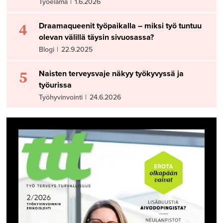
Työelämä
|
1.6.2026
4
Draamaqueenit työpaikalla – miksi työ tuntuu
olevan välillä täysin sivuosassa?
Blogi
|
22.9.2025
5
Naisten terveysvaje näkyy työkyvyssä ja
työurissa
Työhyvinvointi
|
24.6.2026