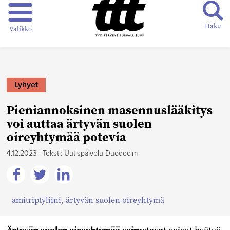
Haku
Valikko
Lyhyet
Pieniannoksinen masennuslääkitys
voi auttaa ärtyvän suolen
oireyhtymää potevia
4.12.2023
|
Teksti: Uutispalvelu Duodecim
Jaa
Jaa
Jaa
amitriptyliini
,
ärtyvän suolen oireyhtymä
Facebookissa
Twitterissä
Linkedinissä