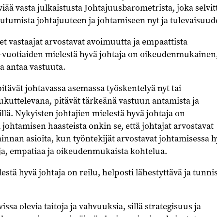
viää vasta julkaistusta Johtajuusbarometrista, joka selvit
tumista johtajuuteen ja johtamiseen nyt ja tulevaisuud
t vastaajat arvostavat avoimuutta ja empaattista
30-vuotiaiden mielestä hyvä johtaja on oikeudenmukainen
a antaa vastuuta.
pitävät johtavassa asemassa työskentelyä nyt tai
kuttelevana, pitävät tärkeänä vastuun antamista ja
llä. Nykyisten johtajien mielestä hyvä johtaja on
i johtamisen haasteista onkin se, että johtajat arvostavat
iminnan asioita, kun työntekijät arvostavat johtamisessa h
ja, empatiaa ja oikeudenmukaista kohtelua.
stä hyvä johtaja on reilu, helposti lähestyttävä ja tunni
issa olevia taitoja ja vahvuuksia, sillä strategisuus ja