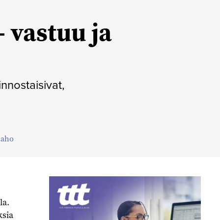
 vastuu ja
innostaisivat,
iaho
la.
ksia