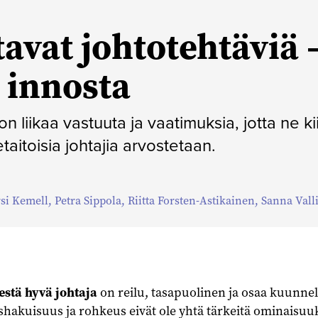
avat johtotehtäviä –
 innosta
 liikaa vastuuta ja vaatimuksia, jotta ne ki
aitoisia johtajia arvostetaan.
rsi Kemell
,
Petra Sippola
,
Riitta Forsten-Astikainen
,
Sanna Vall
stä hyvä johtaja
on reilu, tasapuolinen ja osaa kuunnel
hakuisuus ja rohkeus eivät ole yhtä tärkeitä ominaisuu