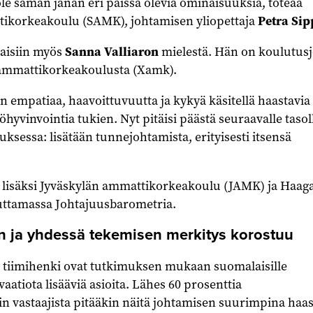
 ole saman janan eri päissä olevia ominaisuuksia, toteaa
ikorkeakoulu (SAMK), johtamisen yliopettaja
Petra Sip
taisiin myös
Sanna Valliaron
mielestä. Hän on koulutusj
mmattikorkeakoulusta (Xamk).
an empatiaa, haavoittuvuutta ja kykyä käsitellä haastavia
yöhyvinvointia tukien. Nyt pitäisi päästä seuraavalle tasol
ksessa: lisätään tunnejohtamista, erityisesti itsensä
isäksi Jyväskylän ammattikorkeakoulu (JAMK) ja Haaga
uttamassa Johtajuusbarometria.
en ja yhdessä tekemisen merkitys korostuu
a tiimihenki ovat tutkimuksen mukaan suomalaisille
aatiota lisääviä asioita. Lähes 60 prosenttia
n vastaajista pitääkin näitä johtamisen suurimpina haas