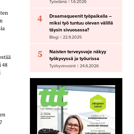
Työelämä
|
1.6.2026
iten
4
Draamaqueenit työpaikalla –
n
miksi työ tuntuu olevan välillä
sia
täysin sivuosassa?
Blogi
|
22.9.2025
5
Naisten terveysvaje näkyy
estää
työkyvyssä ja työurissa
i 48
Työhyvinvointi
|
24.6.2026
i
ien
7