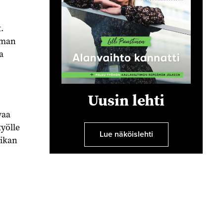
.
oman
a
Uusin lehti
vaa
työlle
Lue näköislehti
iikan