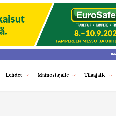
Tila
:
F
Tw
Lehdet
Mainostajalle
Tilaajalle