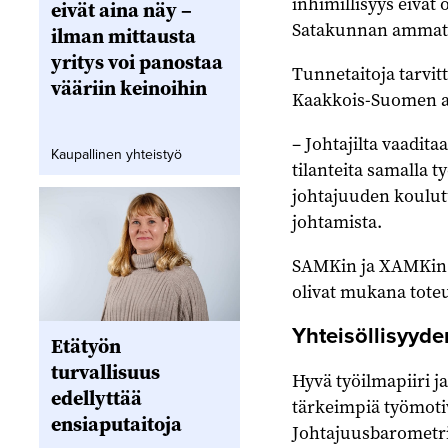
inhimillisyys eivät
eivät aina näy –
Satakunnan ammatt
ilman mittausta
yritys voi panostaa
Tunnetaitoja tarvit
vääriin keinoihin
Kaakkois-Suomen a
– Johtajilta vaadita
Kaupallinen yhteistyö
tilanteita samalla t
johtajuuden koulutu
johtamista.
SAMKin ja XAMKin l
olivat mukana tote
Yhteisöllisyyd
Etätyön
turvallisuus
Hyvä työilmapiiri j
edellyttää
tärkeimpiä työmotiv
ensiaputaitoja
Johtajuusbarometri