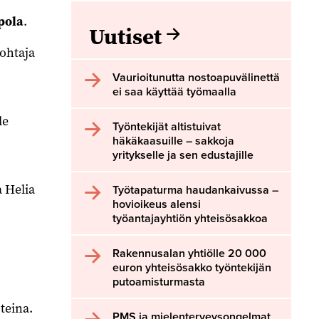
pola
.
Uutiset
ohtaja
Vaurioitunutta nostoapuvälinettä
ei saa käyttää työmaalla
le
Työntekijät altistuivat
häkäkaasuille – sakkoja
yritykselle ja sen edustajille
 Helia
Työtapaturma haudankaivussa –
hovioikeus alensi
työantajayhtiön yhteisösakkoa
Rakennusalan yhtiölle 20 000
euron yhteisösakko työntekijän
putoamisturmasta
teina.
PMS ja mielenterveysongelmat