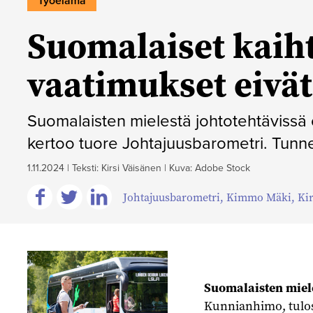
Työelämä
Suomalaiset kaiht
vaatimukset eivät
Suomalaisten mielestä johtotehtävissä on
kertoo tuore Johtajuusbarometri. Tunnet
1.11.2024
|
Teksti: Kirsi Väisänen
|
Kuva: Adobe Stock
Johtajuusbarometri
,
Kimmo Mäki
,
Ki
Jaa
Jaa
Jaa
Facebookissa
Twitterissä
Linkedinissä
Suomalaisten miele
Kunnianhimo, tulos