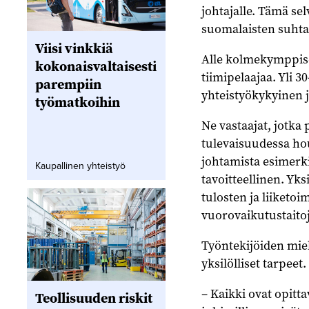
johtajalle. Tämä sel
suomalaisten suhtau
Viisi vinkkiä
Alle kolmekymppise
kokonaisvaltaisesti
tiimipelaajaa. Yli 
parempiin
yhteistyökykyinen j
työmatkoihin
Ne vastaajat, jotka 
tulevaisuudessa hou
johtamista esimerki
Kaupallinen yhteistyö
tavoitteellinen. Yks
tulosten ja liiketo
vuorovaikutustaito
Työntekijöiden miele
yksilölliset tarpeet.
– Kaikki ovat opittav
Teollisuuden riskit