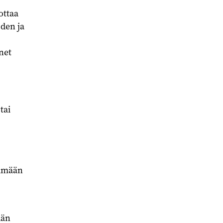
ottaa
uden ja
net
tai
lämään
dän