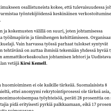
imukseen osallistuneista kokee, että tulevaisuudessa jo
 varmistaa työntekijöidensä keskinäinen verkostoitumine
.
en ja kokemusten välillä on suuri, joten johtamisessa
a työilmapiirin ja tiimihengen kehittämiseen. Organisaa
uelaji. Vain harvassa työssä parhaat tulokset syntyvät
an tehtävänä on auttaa ihmisiä tekemään yhdessä hyvää t
än ammattikorkeakoulun johtamisen lehtori ja Uudistava
lan vetäjä
Kirsi Kemell
.
uomioiminen ei ole kaikille tärkeää. Suomalaisista 8
ieltä, ettei anonyymi rekrytointiprosessi ole tärkeä asia,
 monimuotoisempaa työyhteisöä, peräti 28 prosenttia on 
htajia pidä erityisesti pyrkiä palkkaamaan, eikä 17 prosen
tta voimavarana.