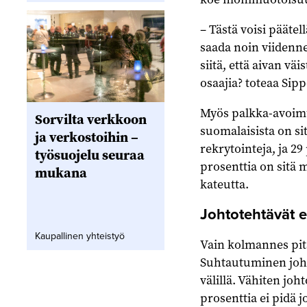
– Tästä voisi päätel
saada noin viiden
siitä, että aivan vä
osaajia? toteaa Sipp
Myös palkka-avoimu
Sorvilta verkkoon
suomalaisista on sit
ja verkostoihin –
rekrytointeja, ja 29
työsuojelu seuraa
prosenttia on sitä m
mukana
kateutta.
Johtotehtävät e
Kaupallinen yhteistyö
Vain kolmannes pit
Suhtautuminen joht
välillä. Vähiten jo
prosenttia ei pidä