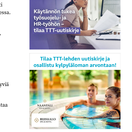
ti
essa.
,
yviä
staa