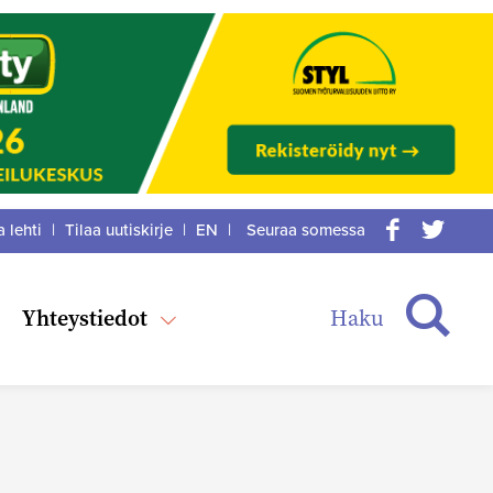
a lehti
|
Tilaa uutiskirje
|
EN
|
Seuraa somessa
acebook
itter
Haku
Yhteystiedot