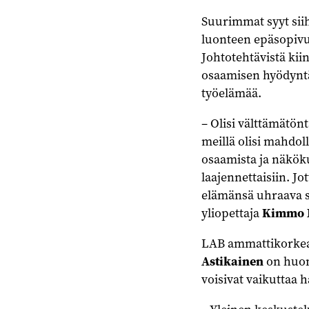
Suurimmat syyt siih
luonteen epäsopivu
Johtotehtävistä ki
osaamisen hyödyntäm
työelämää.
– Olisi välttämätönt
meillä olisi mahdolli
osaamista ja näköku
laajennettaisiin. Jot
elämänsä uhraava s
yliopettaja
Kimmo 
LAB ammattikorkea
Astikainen
on huom
voisivat vaikuttaa 