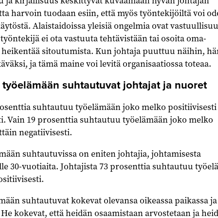
u ja kirjallisuus keskittyvät kuvaamaan hyvän johtajan
a harvoin tuodaan esiin, että myös työntekijöiltä voi od
äytöstä. Alaistaidoissa yleisiä ongelmia ovat vastuullisu
työntekijä ei ota vastuuta tehtävistään tai osoita oma-
ä heikentää sitoutumista. Kun johtaja puuttuu näihin, hä
äväksi, ja tämä maine voi levitä organisaatiossa toteaa.
työelämään suhtautuvat johtajat ja nuoret
osenttia suhtautuu työelämään joko melko positiivisesti 
esti. Vain 19 prosenttia suhtautuu työelämään joko melko
ttäin negatiivisesti.
mään suhtautuvissa on eniten johtajia, johtamisesta
alle 30-vuotiaita. Johtajista 73 prosenttia suhtautuu työe
sitiivisesti.
lämään suhtautuvat kokevat olevansa oikeassa paikassa ja
 He kokevat, että heidän osaamistaan arvostetaan ja hei