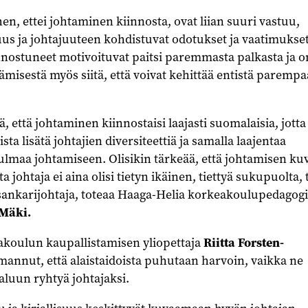
en, ettei johtaminen kiinnosta, ovat liian suuri vastuu,
us ja johtajuuteen kohdistuvat odotukset ja vaatimukset
innostuneet motivoituvat paitsi paremmasta palkasta ja 
isestä myös siitä, että voivat kehittää entistä parempa
ä, että johtaminen kiinnostaisi laajasti suomalaisia, jotta
sta lisätä johtajien diversiteettiä ja samalla laajentaa
lmaa johtamiseen. Olisikin tärkeää, että johtamisen ku
ta johtaja ei aina olisi tietyn ikäinen, tiettyä sukupuolta, 
ankarijohtaja, toteaa Haaga-Helia korkeakoulupedagog
Mäki.
koulun kaupallistamisen yliopettaja
Riitta Forsten-
annut, että alaistaidoista puhutaan harvoin, vaikka ne
haluun ryhtyä johtajaksi.