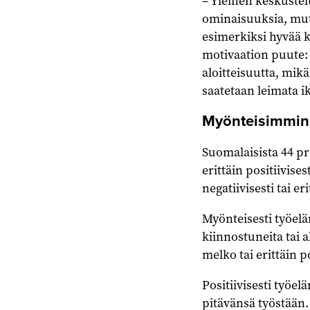
– Yleinen keskustel
ominaisuuksia, mutt
esimerkiksi hyvää k
motivaation puute: 
aloitteisuutta, mik
saatetaan leimata ik
Myönteisimmin 
Suomalaisista 44 pr
erittäin positiivis
negatiivisesti tai eri
Myönteisesti työelä
kiinnostuneita tai 
melko tai erittäin po
Positiivisesti työe
pitävänsä työstään.