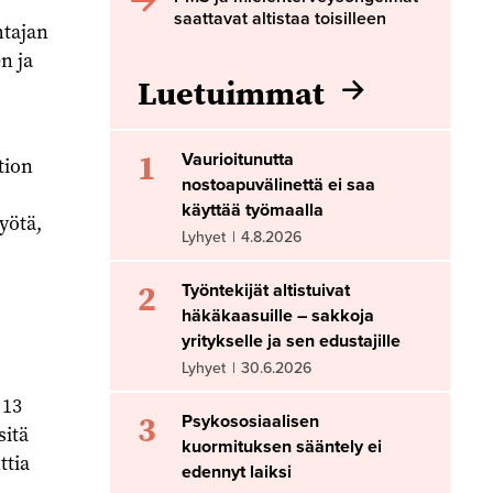
saattavat altistaa toisilleen
htajan
n ja
Luetuimmat
1
Vaurioitunutta
tion
nostoapuvälinettä ei saa
käyttää työmaalla
yötä,
Lyhyet
|
4.8.2026
2
Työntekijät altistuivat
häkäkaasuille – sakkoja
yritykselle ja sen edustajille
Lyhyet
|
30.6.2026
 13
3
Psykososiaalisen
sitä
kuormituksen sääntely ei
ttia
edennyt laiksi