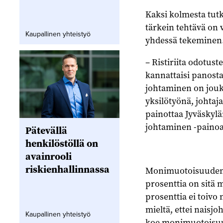
Kaksi kolmesta tutk
tärkein tehtävä on
Kaupallinen yhteistyö
yhdessä tekeminen
– Ristiriita odotust
kannattaisi panosta
johtaminen on joukk
yksilötyönä, johtaj
painottaa Jyväskyl
johtaminen -painoa
Pätevällä
henkilöstöllä on
avainrooli
riskienhallinnassa
Monimuotoisuuden h
prosenttia on sitä m
prosenttia ei toivo
mieltä, ettei naisjo
Kaupallinen yhteistyö
koe monimuotoisuu