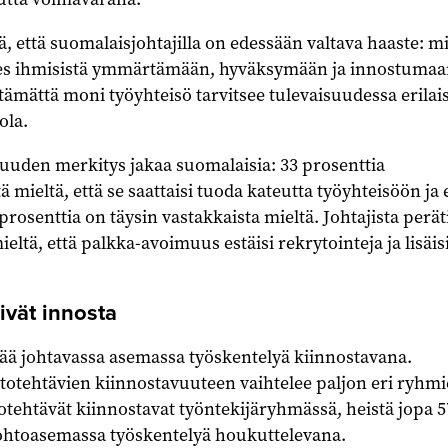
lä, että suomalaisjohtajilla on edessään valtava haaste: m
nes ihmisistä ymmärtämään, hyväksymään ja innostumaa
istämättä moni työyhteisö tarvitsee tulevaisuudessa erilai
ola.
uden merkitys jakaa suomalaisia: 33 prosenttia
ä mieltä, että se saattaisi tuoda kateutta työyhteisöön ja 
 prosenttia on täysin vastakkaista mieltä. Johtajista perät
ieltä, että palkka-avoimuus estäisi rekrytointeja ja lisäis
ivät innosta
ää johtavassa asemassa työskentelyä kiinnostavana.
otehtävien kiinnostavuuteen vaihtelee paljon eri ryhm
htotehtävät kiinnostavat työntekijäryhmässä, heistä jopa 5
 johtoasemassa työskentelyä houkuttelevana.