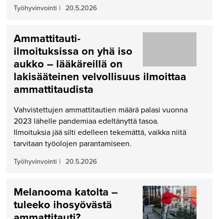
Työhyvinvointi
|
20.5.2026
Ammattitauti-
ilmoituksissa on yhä iso
aukko – lääkäreillä on
lakisääteinen velvollisuus ilmoittaa
ammattitaudista
Vahvistettujen ammattitautien määrä palasi vuonna
2023 lähelle pandemiaa edeltänyttä tasoa.
Ilmoituksia jää silti edelleen tekemättä, vaikka niitä
tarvitaan työolojen parantamiseen.
Työhyvinvointi
|
20.5.2026
Melanooma katolta –
tuleeko ihosyövästä
ammattitauti?