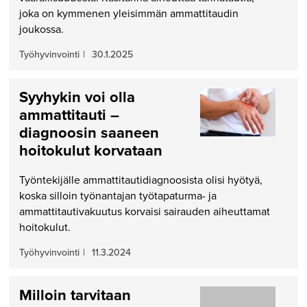
joka on kymmenen yleisimmän ammattitaudin
joukossa.
Työhyvinvointi
|
30.1.2025
Syyhykin voi olla
ammattitauti –
diagnoosin saaneen
hoitokulut korvataan
Työntekijälle ammattitautidiagnoosista olisi hyötyä,
koska silloin työnantajan työtapaturma- ja
ammattitautivakuutus korvaisi sairauden aiheuttamat
hoitokulut.
Työhyvinvointi
|
11.3.2024
Milloin tarvitaan