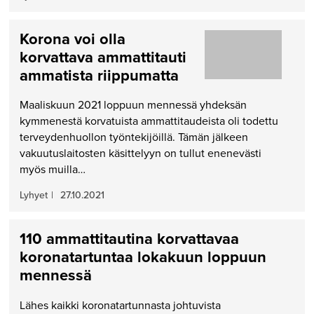
Korona voi olla
korvattava ammattitauti
ammatista riippumatta
Maaliskuun 2021 loppuun mennessä yhdeksän
kymmenestä korvatuista ammattitaudeista oli todettu
terveydenhuollon työntekijöillä. Tämän jälkeen
vakuutuslaitosten käsittelyyn on tullut enenevästi
myös muilla…
Lyhyet
|
27.10.2021
110 ammatti­tautina korvattavaa
korona­tartuntaa lokakuun loppuun
mennessä
Lähes kaikki koronatartunnasta johtuvista