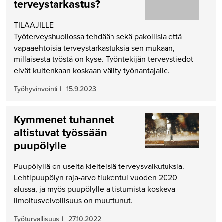
terveystarkastus?
TILAAJILLE
Työterveyshuollossa tehdään sekä pakollisia että
vapaaehtoisia terveystarkastuksia sen mukaan,
millaisesta työstä on kyse. Työntekijän terveystiedot
eivät kuitenkaan koskaan välity työnantajalle.
Työhyvinvointi
|
15.9.2023
Kymmenet tuhannet
altistuvat työssään
puupölylle
Puupölyllä on useita kielteisiä terveysvaikutuksia.
Lehtipuupölyn raja-arvo tiukentui vuoden 2020
alussa, ja myös puupölylle altistumista koskeva
ilmoitusvelvollisuus on muuttunut.
Työturvallisuus
|
27.10.2022