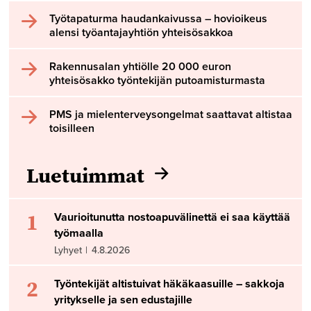
Työtapaturma haudankaivussa – hovioikeus
alensi työantajayhtiön yhteisösakkoa
Rakennusalan yhtiölle 20 000 euron
yhteisösakko työntekijän putoamisturmasta
PMS ja mielenterveysongelmat saattavat altistaa
toisilleen
Luetuimmat
1
Vaurioitunutta nostoapuvälinettä ei saa käyttää
työmaalla
Lyhyet
|
4.8.2026
2
Työntekijät altistuivat häkäkaasuille – sakkoja
yritykselle ja sen edustajille