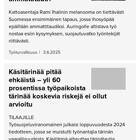
Kattoasentaja Rami Ihalinin melanooma on tiettävästi
Suomessa ensimmäinen tapaus, jossa ihosyöpää
epäillään ammattitaudiksi. Auringolle altistava työ
nostaa esiin kysymyksen, suojautuvatko työntekijät
riittävästi.
Työturvallisuus
|
3.6.2025
Käsitärinää pitää
ehkäistä – yli 60
prosentissa työpaikoista
tärinää koskevia riskejä ei ollut
arvioitu
TILAAJILLE
Työsuojeluviranomainen julkaisi loppuvuodesta 2024
tiedotteen, jossa se muistutti työnantajia tärinän
vaarallisuudesta. Käsitärinä aiheuttaa tärinätautia,