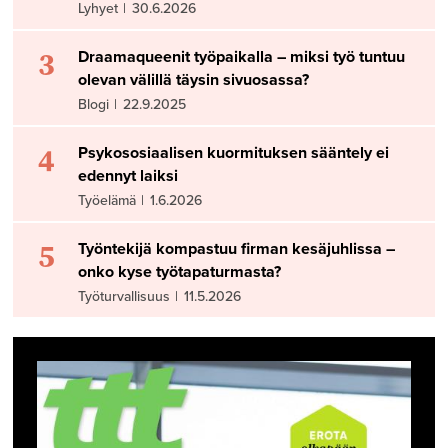
Lyhyet
|
30.6.2026
3
Draamaqueenit työpaikalla – miksi työ tuntuu
olevan välillä täysin sivuosassa?
Blogi
|
22.9.2025
4
Psykososiaalisen kuormituksen sääntely ei
edennyt laiksi
Työelämä
|
1.6.2026
5
Työntekijä kompastuu firman kesäjuhlissa –
onko kyse työtapaturmasta?
Työturvallisuus
|
11.5.2026