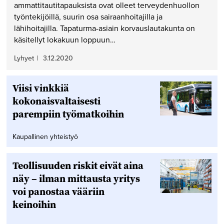
ammattitautitapauksista ovat olleet terveydenhuollon
työntekijöillä, suurin osa sairaanhoitajilla ja
lähihoitajilla. Tapaturma-asiain korvauslautakunta on
käsitellyt lokakuun loppuun…
Lyhyet
|
3.12.2020
Viisi vinkkiä
kokonaisvaltaisesti
parempiin työmatkoihin
Kaupallinen yhteistyö
Teollisuuden riskit eivät aina
näy – ilman mittausta yritys
voi panostaa vääriin
keinoihin