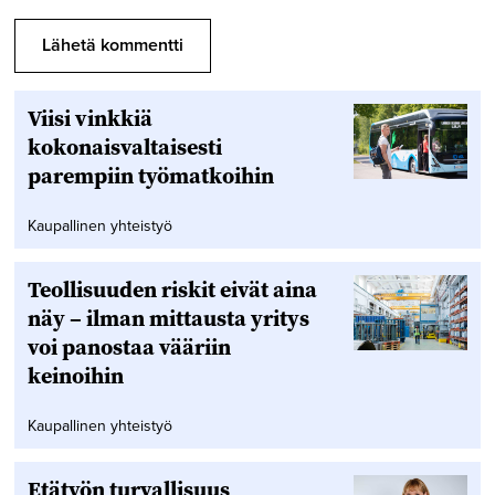
Viisi vinkkiä
kokonaisvaltaisesti
parempiin työmatkoihin
Kaupallinen yhteistyö
Teollisuuden riskit eivät aina
näy – ilman mittausta yritys
voi panostaa vääriin
keinoihin
Kaupallinen yhteistyö
Etätyön turvallisuus