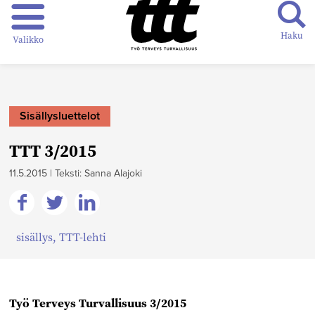
Haku
Valikko
Sisällysluettelot
TTT 3/2015
11.5.2015
|
Teksti: Sanna Alajoki
Jaa
Jaa
Jaa
sisällys
,
TTT-lehti
Facebookissa
Twitterissä
Linkedinissä
Työ Terveys Turvallisuus 3/2015