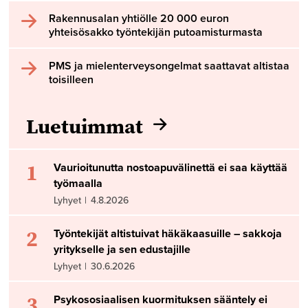
Rakennusalan yhtiölle 20 000 euron
yhteisösakko työntekijän putoamisturmasta
PMS ja mielenterveysongelmat saattavat altistaa
toisilleen
Luetuimmat
1
Vaurioitunutta nostoapuvälinettä ei saa käyttää
työmaalla
Lyhyet
|
4.8.2026
2
Työntekijät altistuivat häkäkaasuille – sakkoja
yritykselle ja sen edustajille
Lyhyet
|
30.6.2026
3
Psykososiaalisen kuormituksen sääntely ei