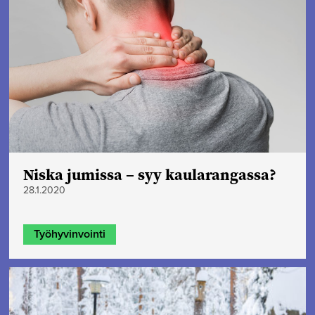
Niska jumissa – syy kaularangassa?
28.1.2020
Työhyvinvointi