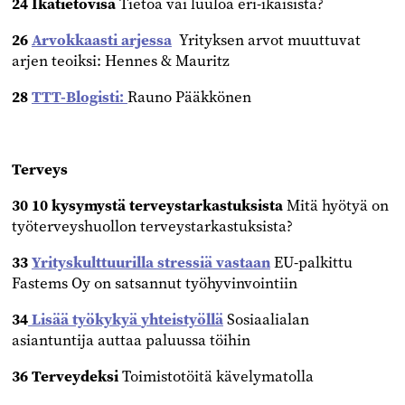
24 Ikätietovisa
Tietoa vai luuloa eri-ikäisistä?
26
Arvokkaasti arjessa
Yrityksen arvot muuttuvat
arjen teoiksi: Hennes & Mauritz
28
TTT-Blogisti:
Rauno Pääkkönen
Terveys
30 10 kysymystä
terveystarkastuksista
Mitä hyötyä on
työterveyshuollon
terveystarkastuksista?
33
Yrityskulttuurilla
stressiä vastaan
EU-palkittu
Fastems Oy on
satsannut työhyvinvointiin
34
Lisää työkykyä
yhteistyöllä
Sosiaalialan
asiantuntija
auttaa paluussa töihin
36 Terveydeksi
Toimistotöitä kävelymatolla