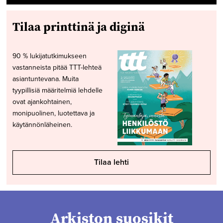
Tilaa printtinä ja diginä
90 % lukijatutkimukseen
vastanneista pitää TTT-lehteä
asiantuntevana. Muita
tyypillisiä määritelmiä lehdelle
ovat ajankohtainen,
monipuolinen, luotettava ja
käytännönläheinen.
Tilaa lehti
Arkiston suosikit