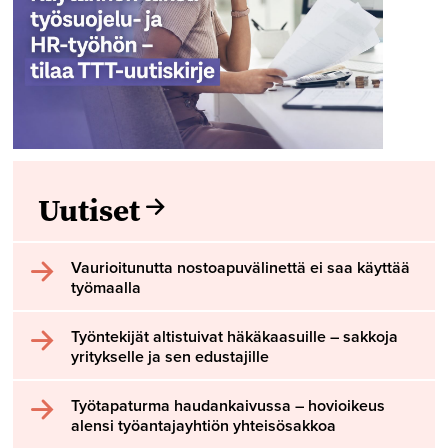
Uutiset
Vaurioitunutta nostoapuvälinettä ei saa käyttää
työmaalla
Työntekijät altistuivat häkäkaasuille – sakkoja
yritykselle ja sen edustajille
Työtapaturma haudankaivussa – hovioikeus
alensi työantajayhtiön yhteisösakkoa