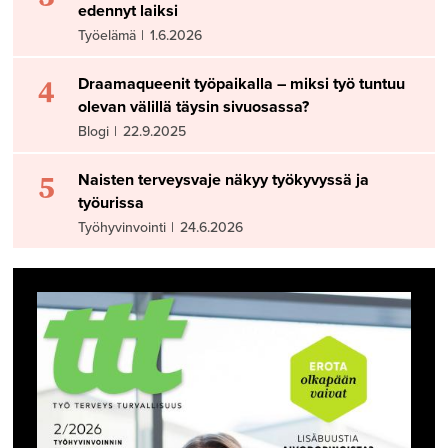
edennyt laiksi
Työelämä
|
1.6.2026
4
Draamaqueenit työpaikalla – miksi työ tuntuu
olevan välillä täysin sivuosassa?
Blogi
|
22.9.2025
5
Naisten terveysvaje näkyy työkyvyssä ja
työurissa
Työhyvinvointi
|
24.6.2026