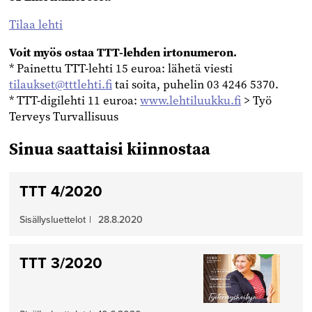
Tilaa lehti
Voit myös ostaa TTT-lehden irtonumeron.
* Painettu TTT-lehti 15 euroa: lähetä viesti
tilaukset@tttlehti.fi
tai soita, puhelin
03 4246 5370.
* TTT-digilehti 11 euroa:
www.lehtiluukku.fi
> Työ
Terveys Turvallisuus
Sinua saattaisi kiinnostaa
TTT 4/2020
Sisällysluettelot
|
28.8.2020
TTT 3/2020