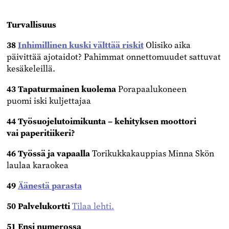
Turvallisuus
38
I
nhimillinen kuski välttää riskit
Olisiko aika
päivittää ajotaidot? Pahimmat onnettomuudet sattuvat
kesäkeleillä.
43 Tapaturmainen kuolema
Porapaalukoneen
puomi
iski kuljettajaa
44 Työsuojelutoimikunta –
kehityksen moottori
vai
paperitiikeri?
46 Työssä ja vapaalla
Torikukkakauppias Minna
Skön
laulaa karaokea
49
Äänestä parasta
50 Palvelukortti
Tilaa lehti.
51 Ensi numerossa