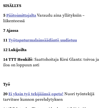
SISÄLLYS
5
Päätoimittajalta
Varaudu aina yllätyksiin
–
liikenteessä
7 Ajassa
11
Työtapaturmalainsäädäntö uudistuu
12 Lukijoilta
14 TTT Henkilö
: Saattohoitaja Kirsi Glantz: toivoa ja
iloa on loppuun asti
Työ
20
Ei yksin työ tekijäänsä opeta!
Nuori työntekijä
tarvitsee
kunnon perehdytyksen