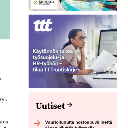
,
tyi.
Uutiset
utos
Vaurioitunutta nostoapuvälinettä
ei saa käyttää työmaalla