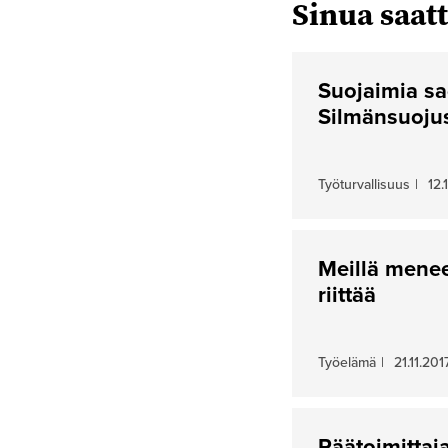
Sinua saatt
Suojaimia sa
Silmänsuoju
Työturvallisuus
|
12.
Meillä menee
riittää
Työelämä
|
21.11.201
Päätoimittaja