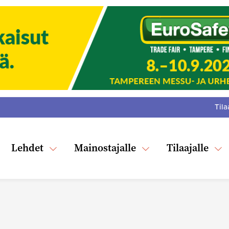
Tila
:
F
Tw
Lehdet
Mainostajalle
Tilaajalle