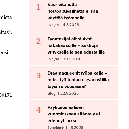
1
Vaurioitunutta
nostoapuvälinettä ei saa
omista
käyttää työmaalla
Lyhyet
|
4.8.2026
ltasi.
2
Työntekijät altistuivat
häkäkaasuille – sakkoja
eesi
yritykselle ja sen edustajille
Lyhyet
|
30.6.2026
3
Draamaqueenit työpaikalla –
miksi työ tuntuu olevan välillä
täysin sivuosassa?
Blogi
|
22.9.2025
 00171
4
Psykososiaalisen
kuormituksen sääntely ei
edennyt laiksi
Työelämä
|
1.6.2026