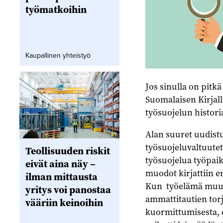
työmatkoihin
Kaupallinen yhteistyö
Jos sinulla on pitk
Suomalaisen Kirjall
työsuojelun histori
Alan suuret uudistu
työsuojeluvaltuutet
Teollisuuden riskit
työsuojelua työpaik
eivät aina näy –
muodot kirjattiin en
ilman mittausta
Kun työelämä muuttu
yritys voi panostaa
ammattitautien torj
vääriin keinoihin
kuormittumisesta, 