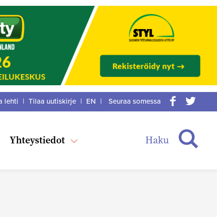
a lehti
|
Tilaa uutiskirje
|
EN
|
Seuraa somessa
acebook
itter
Haku
Yhteystiedot