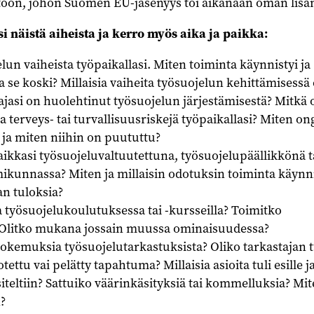
ntöön, johon Suomen EU-jäsenyys toi aikanaan oman lisä
i näistä aiheista ja kerro myös aika ja paikka:
lun vaiheista työpaikallasi. Miten toiminta käynnistyi ja
ta se koski? Millaisia vaiheita työsuojelun kehittämisessä 
jasi on huolehtinut työsuojelun järjestämisestä? Mitkä 
a terveys- tai turvallisuusriskejä työpaikallasi? Miten o
 ja miten niihin on puututtu?
ikkasi työsuojeluvaltuutettuna, työsuojelupäällikkönä t
ikunnassa? Miten ja millaisin odotuksin toiminta käynni
an tuloksia?
työsuojelukoulutuksessa tai -kursseilla? Toimitko
 Olitko mukana jossain muussa ominaisuudessa?
okemuksia työsuojelutarkastuksista? Oliko tarkastajan 
tettu vai pelätty tapahtuma? Millaisia asioita tuli esille j
siteltiin? Sattuiko väärinkäsityksiä tai kommelluksia? Mi
n?