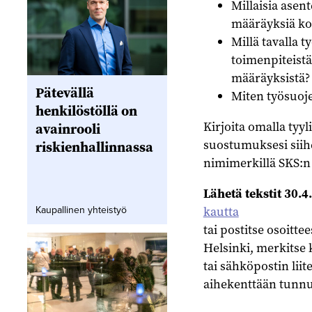
Millaisia asent
määräyksiä koh
Millä tavalla 
toimenpiteist
määräyksistä? 
Pätevällä
Miten työsuoj
henkilöstöllä on
Kirjoita omalla tyyli
avainrooli
suostumuksesi siihe
riskienhallinnassa
nimimerkillä SKS:n
Lähetä tekstit 30.
kautta
Kaupallinen yhteistyö
tai postitse osoitt
Helsinki, merkitse
tai sähköpostin lii
aihekenttään tunnu