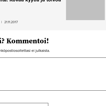
|
21.11.2017
tä? Kommentoi!
hköpostiosoitettasi ei julkaista.