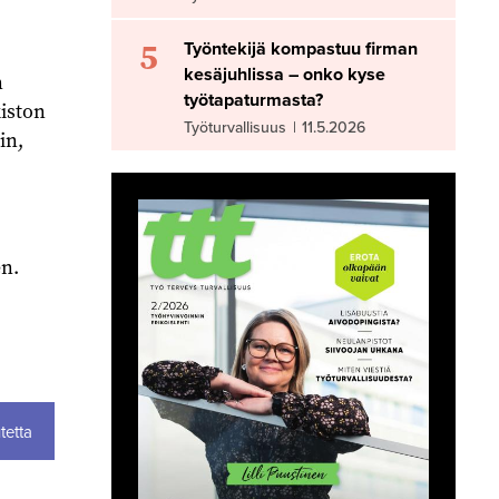
5
Työntekijä kompastuu firman
kesäjuhlissa – onko kyse
n
työtapaturmasta?
kiston
Työturvallisuus
|
11.5.2026
in,
en.
tetta