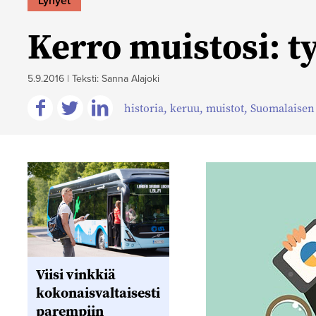
Lyhyet
Kerro muistosi: t
5.9.2016
|
Teksti: Sanna Alajoki
historia
,
keruu
,
muistot
,
Suomalaisen 
Jaa
Jaa
Jaa
Facebookissa
Twitterissä
Linkedinissä
Viisi vinkkiä
kokonaisvaltaisesti
parempiin