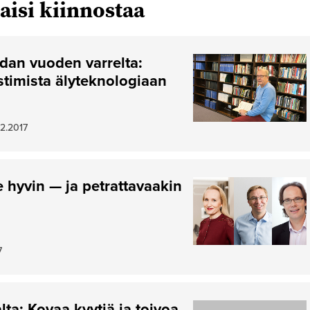
aisi kiinnostaa
dan vuoden varrelta:
stimista älyteknologiaan
12.2017
 hyvin — ja petrattavaakin
7
lta: Kovaa kyytiä ja toivoa