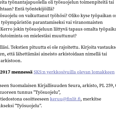
eita työnantajapuolella oli työsuojelun toimenpiteitä tai
taan? Entä työntekijöillä?
työsuojelu on vaikuttanut työhösi? Oliko kyse työpaikan 
ä työympäristön parantamiseksi vai viranomaisten
Kerro jokin työsuojeluun liittyvä tapaus omalta työpaika
elutoiminta on mielestäsi muuttunut?
lläsi. Tekstien pituutta ei ole rajoitettu. Kirjoita vastauks
n, että lähettämäsi aineisto arkistoidaan nimellä tai
 arkistoon.
4.2017 mennessä
SKS:n verkkosivuilla olevan lomakkeen
eeseen Suomalaisen Kirjallisuuden Seura, arkisto, PL 259,
 kuoreen tunnus ”Työsuojelu”,
tetiedostona osoitteeseen
keruu@finlit.fi
, merkitse
kseksi ”Työsuojelu”.