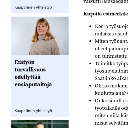
vaikutti lainsäädä
Kaupallinen yhteistyö
Kirjoita esimerkiks
Kerro työsuoje
millaisia asioi
Miten työnanta
olleet pahimpi
on tunnistettu
Etätyön
Toimitko työpa
turvallisuus
työsuojelutoim
edellyttää
Saatiinko aika
ensiaputaitoja
Olitko mukana 
kouluttajana?
Onko sinulla k
työpaikalle odo
Kaupallinen yhteistyö
miten niitä kä
niistä selvittii