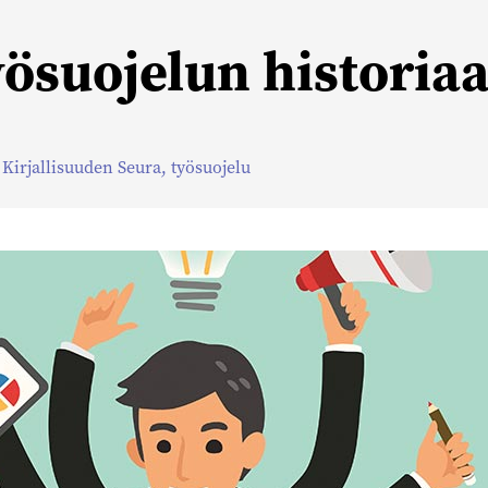
yösuojelun historia
Kirjallisuuden Seura
,
työsuojelu