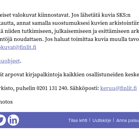
iset valokuvat kiinnostavat. Jos lähetätä kuvia SKS:n
utta, annat samalla suostumuksesi kuvien arkistointii
ä niiden tutkimiseen, julkaisemiseen ja esittämiseen ar
ntöjä noudattaen. Jos haluat toimittaa kuvia muulla tavo
okuvat@finlit.fi
uuohjeet
.
ät arpovat kirjapalkintoja kaikkien osallistuneiden kesk
arkisto, puhelin 0201 131 240. Sähköposti:
keruu@finlit.fi
hotos
Tilaa lehti
Uutiskirje
Anna palau
aa
Jaa