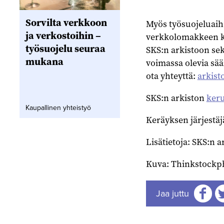
Sorvilta verkkoon
Myös työsuojeluaihe
ja verkostoihin –
verkkolomakkeen ka
työsuojelu seuraa
SKS:n arkistoon sek
mukana
voimassa olevia sää
ota yhteyttä:
arkist
SKS:n arkiston
ker
Kaupallinen yhteistyö
Keräyksen järjestäj
Lisätietoja: SKS:n 
Kuva: Thinkstockp
Jaa juttu
Jaa
J