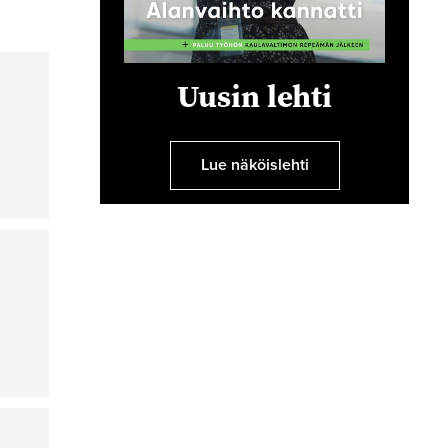
Uusin lehti
Lue näköislehti