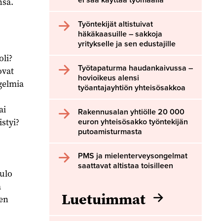
nsä.
Työntekijät altistuivat
häkäkaasuille – sakkoja
yritykselle ja sen edustajille
oli?
Työtapaturma haudankaivussa –
ovat
hovioikeus alensi
ngelmia
työantajayhtiön yhteisösakkoa
ai
Rakennusalan yhtiölle 20 000
styi?
euron yhteisösakko työntekijän
putoamisturmasta
PMS ja mielenterveysongelmat
saattavat altistaa toisilleen
tulo
a
Luetuimmat
ten