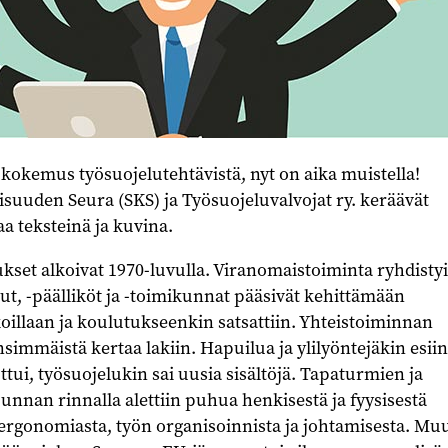
ä kokemus työsuojelutehtävistä, nyt on aika muistella!
isuuden Seura (SKS) ja Työsuojeluvalvojat ry. keräävät
aa teksteinä ja kuvina.
kset alkoivat 1970-luvulla. Viranomaistoiminta ryhdistyi
ut, -päälliköt ja -toimikunnat pääsivät kehittämään
oillaan ja koulutukseenkin satsattiin. Yhteistoiminnan
simmäistä kertaa lakiin. Hapuilua ja ylilyöntejäkin esiin
i, työsuojelukin sai uusia sisältöjä. Tapaturmien ja
unnan rinnalla alettiin puhua henkisestä ja fyysisestä
ergonomiasta, työn organisoinnista ja johtamisesta. Mu