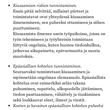
Kiusaamisen riskien tunnistaminen.
Ensin pitää selvittää, millaiset piirteet ja
toimintatavat ovat yhteydessä kiusaamisen
ilmenemiseen, sen puheeksi ottamiseen ja siihen
puuttumiseen.
Kiusaamista ilmenee usein työpaikoissa, joissa on
työn tekemiseen ja työyhteisön toimintaan
liittyviä ongelmia, kuten huonoa tiedonkulkua,
jatkuvaa aikapainetta, epävarmuutta ja suuria
muutoksia.
Epäasiallisen kohtelun tunnistaminen
.
Seuraavaksi tunnistetaan kiusaaminen ja
myönnetään ongelman olemassaolo. Epäasiallista
kohtelua ovat esimerkiksi selän takana
puhuminen, supattelu, ulkopuolelle jättäminen,
tiedon panttaaminen, vähättely ja tiuskiminen
sekä loukkaavat eleet, ilmeet ja viestit.
Koetun ja havaitun epäasiallisen kohtelun puheeksi