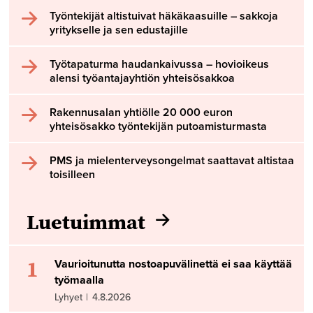
Työntekijät altistuivat häkäkaasuille – sakkoja
yritykselle ja sen edustajille
Työtapaturma haudankaivussa – hovioikeus
alensi työantajayhtiön yhteisösakkoa
Rakennusalan yhtiölle 20 000 euron
yhteisösakko työntekijän putoamisturmasta
PMS ja mielenterveysongelmat saattavat altistaa
toisilleen
Luetuimmat
1
Vaurioitunutta nostoapuvälinettä ei saa käyttää
työmaalla
Lyhyet
|
4.8.2026