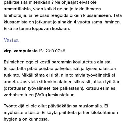
palkitse sitä mitenkään ? Ne ohjaajat eivät ole
ammattilaisia, vaan kaikki ne on joitakin ihmeen
lähihoitajia. Ei ne osaa reagoida oikein kiusaamiseen. Tätä
kiusaamista on jatkunut jo ainakin 4 vuotta sama ihminen.
Eikä se tunnu loppuvan koskaan.
Vastaa
virpi vampulasta
15.1.2019 07:48
Esimiehen ego ei kestä paremmin koulutettua alaista.
Siispä tältä pitää poistaa palveluslisät ja kyseenalaistaa
tutkinto. Mikäli tämä ei riitä, niin toimivia työvälineitä ei
anneta. Jos vielä sittenkin alainen sitkeästi jatkaa työtään
(ostettuaan työvälineet itse palkastaan), kutsuu esimies
varhaisen tuen (VaTu) keskusteluun.
Työntekijä ei ole ollut päivääkään sairauslomalla. Ei
myöhästele töistä. Ei käytä päihteitä ja henkilökohtainen
hygienia on kunnossa.