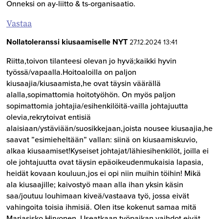
Onneksi on ay-liitto & ts-organisaatio.
Vastaa
Nollatoleranssi kiusaamiselle NYT
27.12.2024 13:41
Riitta,toivon tilanteesi olevan jo hyvä;kaikki hyvin
työssä/vapaalla.Hoitoaloilla on paljon
kiusaajia/kiusaamista,he ovat täysin väärällä
alalla,sopimattomia hoitotyöhön. On myös paljon
sopimattomia johtajia/esihenkilöitä-vailla johtajuutta
olevia,rekrytoivat entisiä
alaisiaan/ystäviään/suosikkejaan,joista nousee kiusaajia,he
saavat ”esimieheltään” vallan: siinä on kiusaamiskuvio,
alkaa kiusaamiset!Kyseiset johtajat/lähiesihenkilöt, joilla ei
ole johtajuutta ovat täysin epäoikeudenmukaisia lapasia,
heidät kovaan kouluun,jos ei opi niin muihin töihin! Mikä
ala kiusaajille; kaivostyö maan alla ihan yksin käsin
saa/joutuu louhimaan kiveä/vastaava työ, jossa eivät
vahingoita toisia ihmisiä. Olen itse kokenut samaa mitä
Marjasisko Hirvonen. Useatkaan työpaikan vaihdot eivät