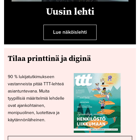
Uusin lehti
Lue näköislehti
Tilaa printtinä ja diginä
90 % lukijatutkimukseen
vastanneista pitää TTT-lehteä
asiantuntevana. Muita
tyypillisiä määritelmiä lehdelle
ovat ajankohtainen,
monipuolinen, luotettava ja
käytännönläheinen.