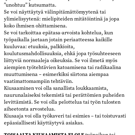
”unohtuu” kutsumatta.
Se voi näyttäytyä välinpitämättömyytenä tai
ylimielisyytenä: mielipiteiden mitätöintinä ja jopa
koko ihmisen ohittamisena.
Se voi tarkoittaa epätasa-arvoista kohtelua, kun
työpaikalla jaetaan jotain periaatteessa kaikille
kuuluvaa: etuuksia, palkkioita,
koulutusmahdollisuuksia, ehkä jopa työsuhteeseen
liittyviä normaaleja oikeuksia. Se voi ilmetä myös
aiempien työtehtävien katoamisena tai radikaalina
muuttumisena – esimerkiksi siirtona aiempaa
vaatimattomampiin tehtäviin.
Kiusaaminen voi olla sanallista loukkaamista,
naurunalaiseksi tekemistä tai perättömien puheiden
levittämistä. Se voi olla pelottelua tai työn tulosten
aiheetonta arvostelua.
Kiusaaja voi olla työkaveri tai esimies – tai toistuvasti
epäasiallisesti käyttäytyvä asiakas.
TOISAALTA KIUSAAMISTA EI OLE
työpaikan tai