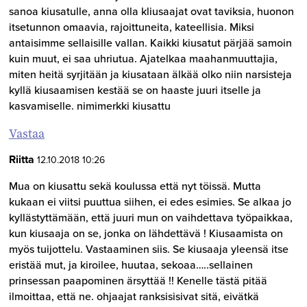
sanoa kiusatulle, anna olla kliusaajat ovat taviksia, huonon
itsetunnon omaavia, rajoittuneita, kateellisia. Miksi
antaisimme sellaisille vallan. Kaikki kiusatut pärjää samoin
kuin muut, ei saa uhriutua. Ajatelkaa maahanmuuttajia,
miten heitä syrjitään ja kiusataan älkää olko niin narsisteja
kyllä kiusaamisen kestää se on haaste juuri itselle ja
kasvamiselle. nimimerkki kiusattu
Vastaa
Riitta
12.10.2018 10:26
Mua on kiusattu sekä koulussa että nyt töissä. Mutta
kukaan ei viitsi puuttua siihen, ei edes esimies. Se alkaa jo
kyllästyttämään, että juuri mun on vaihdettava työpaikkaa,
kun kiusaaja on se, jonka on lähdettävä ! Kiusaamista on
myös tuijottelu. Vastaaminen siis. Se kiusaaja yleensä itse
eristää mut, ja kiroilee, huutaa, sekoaa…..sellainen
prinsessan paapominen ärsyttää !! Kenelle tästä pitää
ilmoittaa, että ne. ohjaajat ranksisisivat sitä, eivätkä