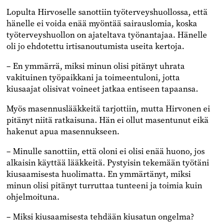
Lopulta Hirvoselle sanottiin työterveyshuollossa, että
hänelle ei voida enää myöntää sairauslomia, koska
työterveyshuollon on ajateltava työnantajaa. Hänelle
oli jo ehdotettu irtisanoutumista useita kertoja.
– En ymmärrä, miksi minun olisi pitänyt uhrata
vakituinen työpaikkani ja toimeentuloni, jotta
kiusaajat olisivat voineet jatkaa entiseen tapaansa.
Myös masennuslääkkeitä tarjottiin, mutta Hirvonen ei
pitänyt niitä ratkaisuna. Hän ei ollut masentunut eikä
hakenut apua masennukseen.
– Minulle sanottiin, että oloni ei olisi enää huono, jos
alkaisin käyttää lääkkeitä. Pystyisin tekemään työtäni
kiusaamisesta huolimatta. En ymmärtänyt, miksi
minun olisi pitänyt turruttaa tunteeni ja toimia kuin
ohjelmoituna.
– Miksi kiusaamisesta tehdään kiusatun ongelma?