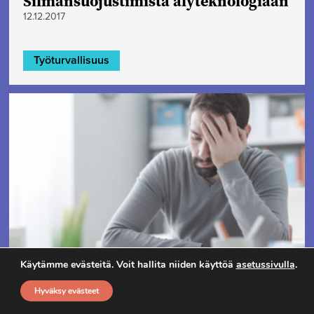
Silmänsuojustimista älyteknologiaan
12.12.2017
Työturvallisuus
Käytämme evästeitä. Voit hallita niiden käyttöä
asetussivulla
.
Aiempaa vakavammat
Hyväksy evästeet
työhyvinvoinnin muutokset uhkaavat