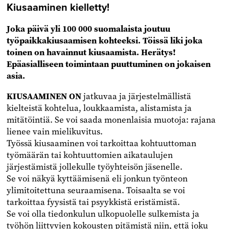
Kiusaaminen kielletty!
Joka päivä yli 100 000 suomalaista joutuu
työpaikkakiusaamisen kohteeksi. Töissä liki joka
toinen on havainnut kiusaamista. Herätys!
Epäasialliseen toimintaan puuttuminen on jokaisen
asia.
KIUSAAMINEN ON
jatkuvaa ja järjestelmällistä
kielteistä kohtelua, loukkaamista, alistamista ja
mitätöintiä. Se voi saada monenlaisia muotoja: rajana
lienee vain mielikuvitus.
Työssä kiusaaminen voi tarkoittaa kohtuuttoman
työmäärän tai kohtuuttomien aikataulujen
järjestämistä jollekulle työyhteisön jäsenelle.
Se voi näkyä kyttäämisenä eli jonkun työnteon
ylimitoitettuna seuraamisena. Toisaalta se voi
tarkoittaa fyysistä tai psyykkistä eristämistä.
Se voi olla tiedonkulun ulkopuolelle sulkemista ja
työhön liittyvien kokousten pitämistä niin, että joku