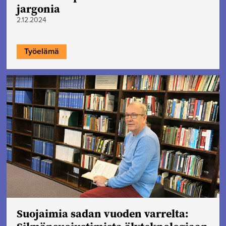
jargonia
2.12.2024
Työelämä
Suojaimia sadan vuoden varrelta: