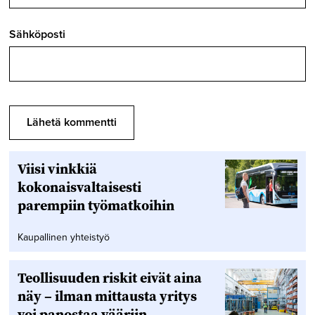
Sähköposti
Viisi vinkkiä
kokonaisvaltaisesti
parempiin työmatkoihin
Kaupallinen yhteistyö
Teollisuuden riskit eivät aina
näy – ilman mittausta yritys
voi panostaa vääriin