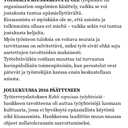
organisaation ongelmien käsittely, vaikka se voi
jostakusta tuntua epämiellyttävältä.
Kiusaamista ei myöskään ole se, että asioista ja
tulkinnoista ollaan eri mieltä – vaikka sekin voi tuntua
jostakusta keljulta.
Myös työnteon tuloksia on voitava seurata ja
tarvittaessa on selvitettävä, miksi työt eivät ehkä suju
asetettujen tavoitteiden mukaisesti.
Työtehtäviäkin voidaan muuttaa tai turvautua
kurinpidollisiin toimenpiteisiin, kun perustelut ovat
pätevät ja työntekijän kanssa ensin keskustellaan
asiasta.
JOULUKUUSSA 2016 PÄÄTTYNEEN
Työterveyslaitoksen
Kohti sopuisaa työyhteisöä
-
hankkeen tavoitteena oli auttaa työyhteisöjä luomaan
kulttuuria, jossa ei hyväksytä epäasiallista käytöstä
eikä kiusaamista. Hankkeessa laadittiin muun muassa
ohjeet nollatoleranssin saavuttamiseksi.