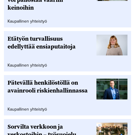
keinoihin
Kaupallinen yhteistyö
Etätyön turvallisuus
edellyttää ensiaputaitoja
Kaupallinen yhteistyö
Pätevällä henkilöstöllä on
avainrooli riskienhallinnassa
Kaupallinen yhteistyö
Sorvilta verkkoon ja
verkostoihin – työsuojelu