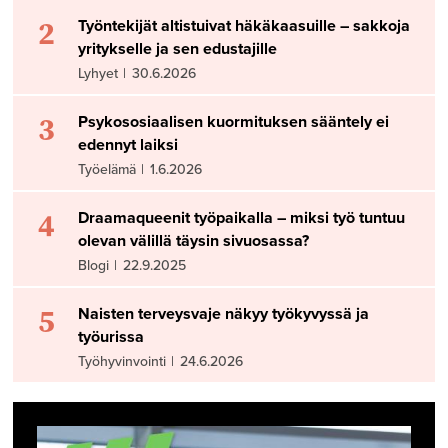
2
Työntekijät altistuivat häkäkaasuille – sakkoja
yritykselle ja sen edustajille
Lyhyet
|
30.6.2026
3
Psykososiaalisen kuormituksen sääntely ei
edennyt laiksi
Työelämä
|
1.6.2026
4
Draamaqueenit työpaikalla – miksi työ tuntuu
olevan välillä täysin sivuosassa?
Blogi
|
22.9.2025
5
Naisten terveysvaje näkyy työkyvyssä ja
työurissa
Työhyvinvointi
|
24.6.2026