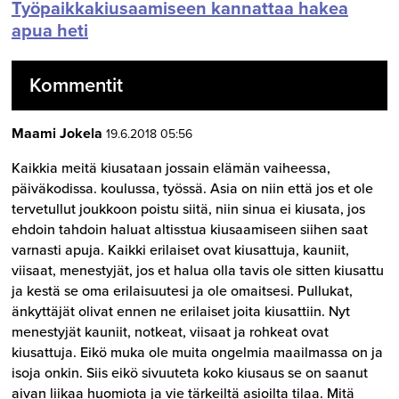
Työpaikkakiusaamiseen kannattaa hakea
apua heti
Kommentit
Maami Jokela
19.6.2018 05:56
Kaikkia meitä kiusataan jossain elämän vaiheessa,
päiväkodissa. koulussa, työssä. Asia on niin että jos et ole
tervetullut joukkoon poistu siitä, niin sinua ei kiusata, jos
ehdoin tahdoin haluat altisstua kiusaamiseen siihen saat
varnasti apuja. Kaikki erilaiset ovat kiusattuja, kauniit,
viisaat, menestyjät, jos et halua olla tavis ole sitten kiusattu
ja kestä se oma erilaisuutesi ja ole omaitsesi. Pullukat,
änkyttäjät olivat ennen ne erilaiset joita kiusattiin. Nyt
menestyjät kauniit, notkeat, viisaat ja rohkeat ovat
kiusattuja. Eikö muka ole muita ongelmia maailmassa on ja
isoja onkin. Siis eikö sivuuteta koko kiusaus se on saanut
aivan liikaa huomiota ja vie tärkeiltä asioilta tilaa. Mitä