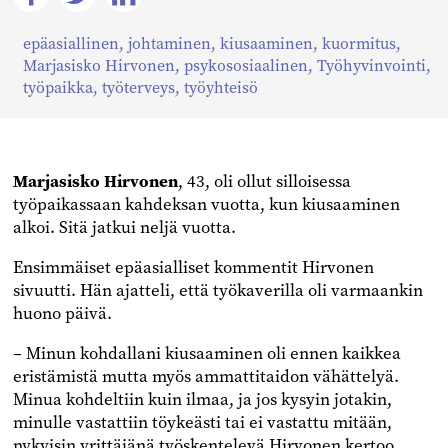
Jaa
Jaa
Jaa
epäasiallinen
,
johtaminen
,
kiusaaminen
,
kuormitus
,
Facebookissa
Twitterissä
Linkedinissä
Marjasisko Hirvonen
,
psykososiaalinen
,
Työhyvinvointi
,
työpaikka
,
työterveys
,
työyhteisö
Marjasisko Hirvonen
, 43, oli ollut silloisessa
työpaikassaan kahdeksan vuotta, kun kiusaaminen
alkoi. Sitä jatkui neljä vuotta.
Ensimmäiset epäasialliset kommentit Hirvonen
sivuutti. Hän ajatteli, että työkaverilla oli varmaankin
huono päivä.
– Minun kohdallani kiusaaminen oli ennen kaikkea
eristämistä mutta myös ammattitaidon vähättelyä.
Minua kohdeltiin kuin ilmaa, ja jos kysyin jotakin,
minulle vastattiin töykeästi tai ei vastattu mitään,
nykyisin yrittäjänä työskentelevä Hirvonen kertoo.