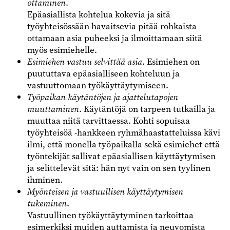
ottaminen
.
Epäasiallista kohtelua kokevia ja sitä
työyhteisössään havaitsevia pitää rohkaista
ottamaan asia puheeksi ja ilmoittamaan siitä
myös esimiehelle.
Esimiehen vastuu selvittää asia
. Esimiehen on
puututtava epäasialliseen kohteluun ja
vastuuttomaan työkäyttäytymiseen.
Työpaikan käytäntöjen ja ajattelutapojen
muuttaminen
. Käytäntöjä on tarpeen tutkailla ja
muuttaa niitä tarvittaessa. Kohti sopuisaa
työyhteisöä -hankkeen ryhmähaastatteluissa kävi
ilmi, että monella työpaikalla sekä esimiehet että
työntekijät sallivat epäasiallisen käyttäytymisen
ja selittelevät sitä: hän nyt vain on sen tyylinen
ihminen.
Myönteisen ja vastuullisen käyttäytymisen
tukeminen
.
Vastuullinen työkäyttäytyminen tarkoittaa
esimerkiksi muiden auttamista ja neuvomista