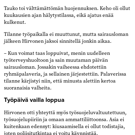
Tauko toi välttämättömän huojennuksen. Keho oli ollut
kuukausien ajan hälytystilassa, eikä ajatus enää
kulkenut.
Tilanne työpaikalla ei muuttunut, mutta sairausloman
jälkeen Hirvonen jaksoi sinnitellä jonkin aikaa.
– Kun voimat taas loppuivat, menin uudelleen
työterveyshuoltoon ja sain muutaman päivän
sairausloman. Jossakin vaiheessa ehdotettiin
ryhmäpalaveria, ja sellainen järjestettiin. Palaverissa
tilanne kärjistyi niin, että minusta alettiin kertoa
suoranaisia valheita.
Työpäivä vailla loppua
Hirvonen otti yhteyttä myös työsuojeluvaltuutettuun,
työsuojelupiiriin ja omaan ammattiliittoonsa. Asia ei
kuitenkaan edennyt: kiusaamisella ei ollut todistajia,
joten poliisitutkintaa ei voitu käynnistää.