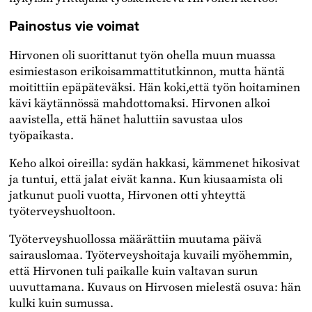
Painostus vie voimat
Hirvonen oli suorittanut työn ohella muun muassa
esimiestason erikoisammattitutkinnon, mutta häntä
moitittiin epäpäteväksi. Hän koki,että työn hoitaminen
kävi käytännössä mahdottomaksi. Hirvonen alkoi
aavistella, että hänet haluttiin savustaa ulos
työpaikasta.
Keho alkoi oireilla: sydän hakkasi, kämmenet hikosivat
ja tuntui, että jalat eivät kanna. Kun kiusaamista oli
jatkunut puoli vuotta, Hirvonen otti yhteyttä
työterveyshuoltoon.
Työterveyshuollossa määrättiin muutama päivä
sairauslomaa. Työterveyshoitaja kuvaili myöhemmin,
että Hirvonen tuli paikalle kuin valtavan surun
uuvuttamana. Kuvaus on Hirvosen mielestä osuva: hän
kulki kuin sumussa.