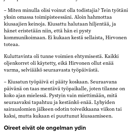
– Miten minulla olisi voinut olla todistajia? Tein työtäni
yksin omassa toimipisteessäni. Aloin hahmottaa
kiusaajien keinoja. Kiusattu halutaan hiljentää, ja
hänet eristetään niin, että hän ei pysty
kommunikoimaan. Ei kukaan kestä sellaista, Hirvonen
toteaa.
Kuluttavinta oli tunne voimien ehtymisestä. Kaikki
oljenkorret oli käytetty, eikä Hirvonen ollut enää
varma, selviääkö seuraavasta työpäivästä.
– Kiusatun työpäivä ei pääty koskaan. Seuraavana
päivänä on taas mentävä työpaikalle, joten tilanne on
koko ajan mielessä. Pystyin vain miettimään, mitä
seuraavaksi tapahtuu ja kestänkö enää. Lyhyiden
sairauslomien jälkeen odotin toiveikkaana viikon tai
kaksi, mutta kukaan ei puuttunut kiusaamiseen.
Oireet eivät ole ongelman ydin