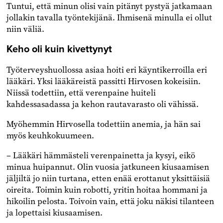
Tuntui, että minun olisi vain pitänyt pystyä jatkamaan
jollakin tavalla työntekijänä. Ihmisenä minulla ei ollut
niin väliä.
Keho oli kuin kivettynyt
Työterveyshuollossa asiaa hoiti eri käyntikerroilla eri
lääkäri. Yksi lääkäreistä passitti Hirvosen kokeisiin.
Niissä todettiin, että verenpaine huiteli
kahdessasadassa ja kehon rautavarasto oli vähissä.
Myöhemmin Hirvosella todettiin anemia, ja hän sai
myös keuhkokuumeen.
– Lääkäri hämmästeli verenpainetta ja kysyi, eikö
minua huipannut. Olin vuosia jatkuneen kiusaamisen
jäljiltä jo niin turtana, etten enää erottanut yksittäisiä
oireita. Toimin kuin robotti, yritin hoitaa hommani ja
hikoilin pelosta. Toivoin vain, että joku näkisi tilanteen
ja lopettaisi kiusaamisen.