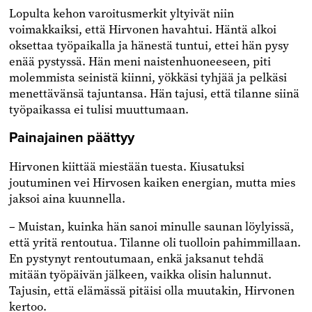
Lopulta kehon varoitusmerkit yltyivät niin
voimakkaiksi, että Hirvonen havahtui. Häntä alkoi
oksettaa työpaikalla ja hänestä tuntui, ettei hän pysy
enää pystyssä. Hän meni naistenhuoneeseen, piti
molemmista seinistä kiinni, yökkäsi tyhjää ja pelkäsi
menettävänsä tajuntansa. Hän tajusi, että tilanne siinä
työpaikassa ei tulisi muuttumaan.
Painajainen päättyy
Hirvonen kiittää miestään tuesta. Kiusatuksi
joutuminen vei Hirvosen kaiken energian, mutta mies
jaksoi aina kuunnella.
– Muistan, kuinka hän sanoi minulle saunan löylyissä,
että yritä rentoutua. Tilanne oli tuolloin pahimmillaan.
En pystynyt rentoutumaan, enkä jaksanut tehdä
mitään työpäivän jälkeen, vaikka olisin halunnut.
Tajusin, että elämässä pitäisi olla muutakin, Hirvonen
kertoo.