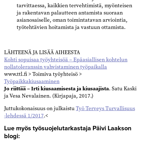
tarvittaessa, kaikkien tervehtimistä, myönteisen
ja rakentavan palautteen antamista suoraan
asianosaiselle, oman toimintatavan arviointia,
työtehtävien hoitamista ja vastuun ottamista.
LÄHTEENÄ JA LISÄÄ AIHEESTA
Kohti sopuisaa työyhteisöä – Epäasiallisen kohtelun
nollatoleranssin vahvistaminen työpaikalla
www.ttl.fi > Toimiva työyhteisö >
Työpaikkakiusaaminen
Jo riittää – Irti kiusaamisesta ja kiusaajista
. Satu Kaski
ja Vesa Nevalainen. (Kirjapaja, 2017.)
Juttukokonaisuus on julkaistu
Työ Terveys Turvallisuus
-lehdessä 1/2017
.<
Lue myös työsuojelutarkastaja Päivi Laakson
blogi: