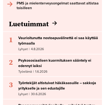
PMS ja mielenterveysongelmat saattavat altistaa
toisilleen
Luetuimmat
1
Vaurioitunutta nostoapuvälinettä ei saa käyttää
työmaalla
Lyhyet
|
4.8.2026
2
Psykososiaalisen kuormituksen sääntely ei
edennyt laiksi
Työelämä
|
1.6.2026
3
Työntekijät altistuivat häkäkaasuille – sakkoja
yritykselle ja sen edustajille
Lyhyet
|
30.6.2026