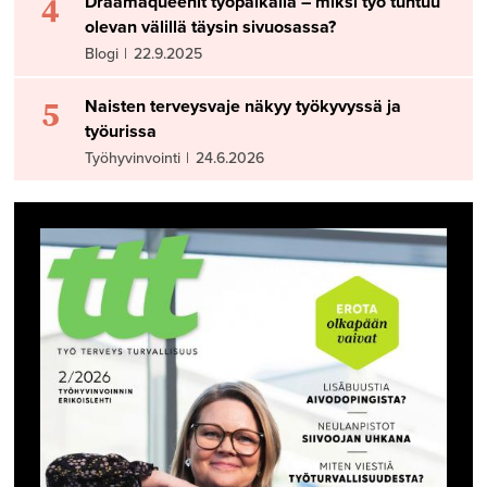
4
Draamaqueenit työpaikalla – miksi työ tuntuu
olevan välillä täysin sivuosassa?
Blogi
|
22.9.2025
5
Naisten terveysvaje näkyy työkyvyssä ja
työurissa
Työhyvinvointi
|
24.6.2026