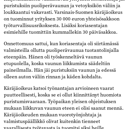
puristuksiin puoliperävaunun ja vetoyksikön väliin ja
loukkaantui vakavasti. Varsinais-Suomen käräjäoikeus
on tuominnut yrityksen 30 000 euron yhteisösakkoon
työturvallisuusrikoksesta. Lisäksi koriasentajan
esimiehille tuomittiin kummallekin 30 päiväsakkoa.
Onnettomuus sattui, kun koriasentaja oli siirtämässä
valmisteilla ollutta puoliperävaunua tuotantolinjalla
eteenpäin. Hänen oli työskenneltävä vaunun
etupuolella, koska vaunun liikkumista säädeltiin
paineilmalla. Hän jäi puristuksiin vaunun ja edessä
olleen auton väliin rinnan ja käden kohdalta.
Käräjäoikeus katsoi työnantajan arvioineen vaarat
puutteellisesti, koska se ei ollut kiinnittänyt huomiota
puristumisvaaraan. Työpaikan yleisen ohjeistuksen
mukaan liikkuvan vaunun eteen ei olisi saanut mennä.
Käräjäoikeuden mukaan vuorotyönjohtaja ja
valmistuspäällikkö olivat kuitenkin tienneet
vaarallisesta työtavasta ja tuomitsi siksi heille