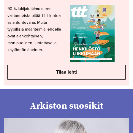
90 % lukijatutkimukseen
vastanneista pitää TTT-lehteä
asiantuntevana. Muita
tyypillisiä määritelmiä lehdelle
ovat ajankohtainen,
monipuolinen, luotettava ja
käytännönläheinen.
Tilaa lehti
Arkiston suosikit