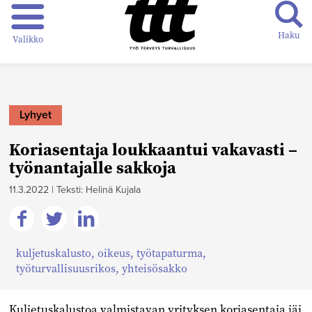
Haku
Valikko
Lyhyet
Koriasentaja loukkaantui vakavasti –
työnantajalle sakkoja
11.3.2022
|
Teksti: Helinä Kujala
Jaa
Jaa
Jaa
kuljetuskalusto
,
oikeus
,
työtapaturma
,
Facebookissa
Twitterissä
Linkedinissä
työturvallisuusrikos
,
yhteisösakko
Kuljetuskalustoa valmistavan yrityksen koriasentaja jäi