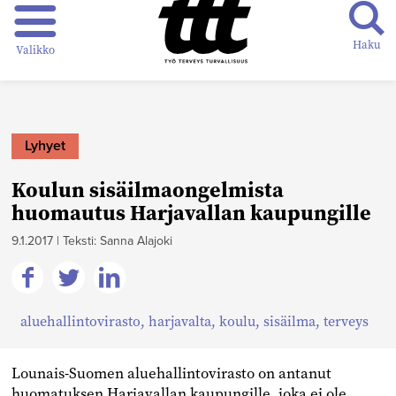
Haku
Valikko
Lyhyet
Koulun sisäilmaongelmista
huomautus Harjavallan kaupungille
9.1.2017
|
Teksti: Sanna Alajoki
Jaa
Jaa
Jaa
aluehallintovirasto
,
harjavalta
,
koulu
,
sisäilma
,
terveys
Facebookissa
Twitterissä
Linkedinissä
Lounais-Suomen aluehallintovirasto on antanut
huomatuksen Harjavallan kaupungille, joka ei ole