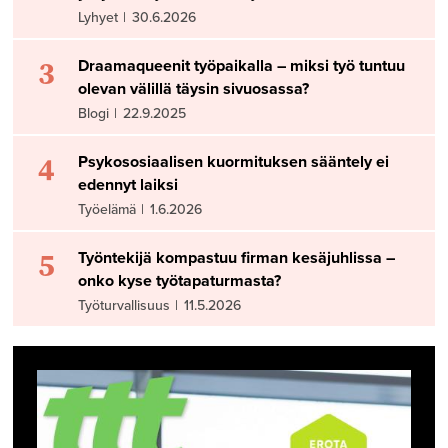
Lyhyet
|
30.6.2026
3
Draamaqueenit työpaikalla – miksi työ tuntuu
olevan välillä täysin sivuosassa?
Blogi
|
22.9.2025
4
Psykososiaalisen kuormituksen sääntely ei
edennyt laiksi
Työelämä
|
1.6.2026
5
Työntekijä kompastuu firman kesäjuhlissa –
onko kyse työtapaturmasta?
Työturvallisuus
|
11.5.2026