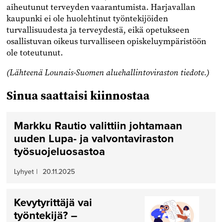
aiheutunut terveyden vaarantumista. Harjavallan
kaupunki ei ole huolehtinut työntekijöiden
turvallisuudesta ja terveydestä, eikä opetukseen
osallistuvan oikeus turvalliseen opiskeluympäristöön
ole toteutunut.
(Lähteenä Lounais-Suomen aluehallintoviraston tiedote.)
Sinua saattaisi kiinnostaa
Markku Rautio valittiin johtamaan
uuden Lupa- ja valvontaviraston
työsuojeluosastoa
Lyhyet
|
20.11.2025
Kevytyrittäjä vai
työntekijä? –