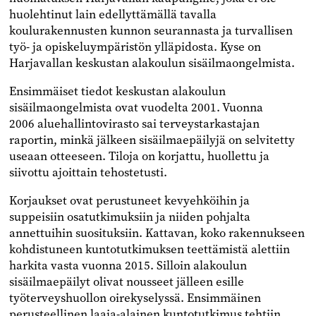
huolehtinut lain edellyttämällä tavalla
koulurakennusten kunnon seurannasta ja turvallisen
työ- ja opiskeluympäristön ylläpidosta. Kyse on
Harjavallan keskustan alakoulun sisäilmaongelmista.
Ensimmäiset tiedot keskustan alakoulun
sisäilmaongelmista ovat vuodelta 2001. Vuonna
2006 aluehallintovirasto sai terveystarkastajan
raportin, minkä jälkeen sisäilmaepäilyjä on selvitetty
useaan otteeseen. Tiloja on korjattu, huollettu ja
siivottu ajoittain tehostetusti.
Korjaukset ovat perustuneet kevyehköihin ja
suppeisiin osatutkimuksiin ja niiden pohjalta
annettuihin suosituksiin. Kattavan, koko rakennukseen
kohdistuneen kuntotutkimuksen teettämistä alettiin
harkita vasta vuonna 2015. Silloin alakoulun
sisäilmaepäilyt olivat nousseet jälleen esille
työterveyshuollon oirekyselyssä. Ensimmäinen
perusteellinen laaja-alainen kuntotutkimus tehtiin