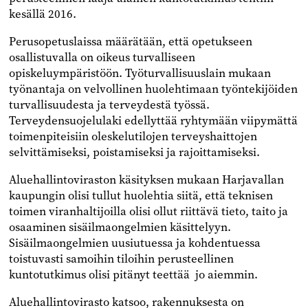
kesällä 2016.
Perusopetuslaissa määrätään, että opetukseen
osallistuvalla on oikeus turvalliseen
opiskeluympäristöön. Työturvallisuuslain mukaan
työnantaja on velvollinen huolehtimaan työntekijöiden
turvallisuudesta ja terveydestä työssä.
Terveydensuojelulaki edellyttää ryhtymään viipymättä
toimenpiteisiin oleskelutilojen terveyshaittojen
selvittämiseksi, poistamiseksi ja rajoittamiseksi.
Aluehallintoviraston käsityksen mukaan Harjavallan
kaupungin olisi tullut huolehtia siitä, että teknisen
toimen viranhaltijoilla olisi ollut riittävä tieto, taito ja
osaaminen sisäilmaongelmien käsittelyyn.
Sisäilmaongelmien uusiutuessa ja kohdentuessa
toistuvasti samoihin tiloihin perusteellinen
kuntotutkimus olisi pitänyt teettää jo aiemmin.
Aluehallintovirasto katsoo, rakennuksesta on