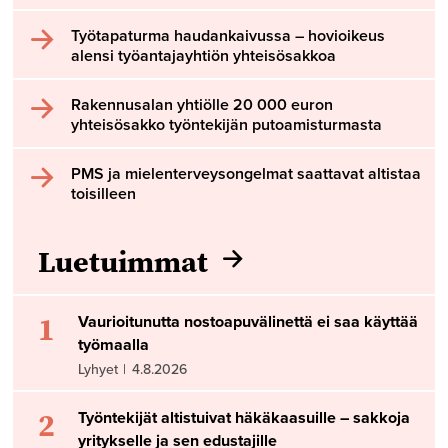
Työtapaturma haudankaivussa – hovioikeus
alensi työantajayhtiön yhteisösakkoa
Rakennusalan yhtiölle 20 000 euron
yhteisösakko työntekijän putoamisturmasta
PMS ja mielenterveysongelmat saattavat altistaa
toisilleen
Luetuimmat
1
Vaurioitunutta nostoapuvälinettä ei saa käyttää
työmaalla
Lyhyet
|
4.8.2026
2
Työntekijät altistuivat häkäkaasuille – sakkoja
yritykselle ja sen edustajille