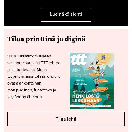
Lue näköislehti
Tilaa printtinä ja diginä
90 % lukijatutkimukseen
vastanneista pitää TTT-lehteä
asiantuntevana. Muita
tyypillisiä määritelmiä lehdelle
ovat ajankohtainen,
monipuolinen, luotettava ja
käytännönläheinen.
Tilaa lehti