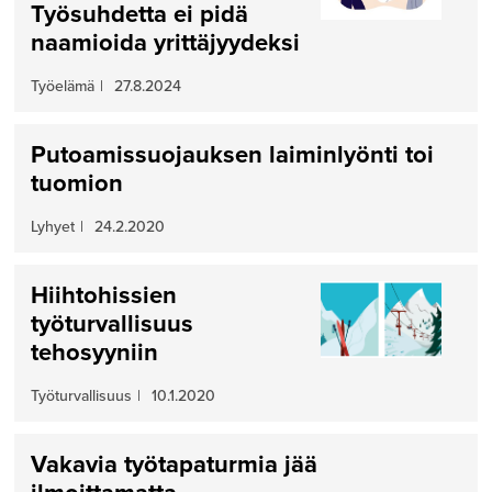
Työsuhdetta ei pidä
naamioida yrittäjyydeksi
Työelämä
|
27.8.2024
Putoamissuojauksen laiminlyönti toi
tuomion
Lyhyet
|
24.2.2020
Hiihtohissien
työturvallisuus
tehosyyniin
Työturvallisuus
|
10.1.2020
Vakavia työtapaturmia jää