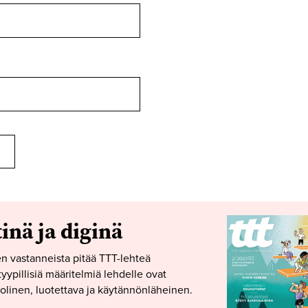
tinä ja diginä
n vastanneista pitää TTT-lehteä
yypillisiä määritelmiä lehdelle ovat
linen, luotettava ja käytännönläheinen.