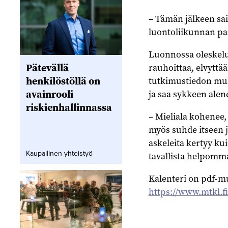
– Tämän jälkeen saim
luontoliikunnan pa
Luonnossa oleskelu
Pätevällä
rauhoittaa, elvyttää
henkilöstöllä on
tutkimustiedon muk
avainrooli
ja saa sykkeen ale
riskienhallinnassa
– Mieliala kohenee
myös suhde itseen 
askeleita kertyy k
Kaupallinen yhteistyö
tavallista helpomm
Kalenteri on pdf-mu
https://www.mtkl.f