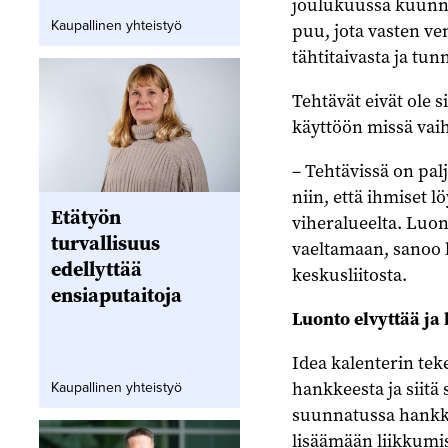
joulukuussa kuunne
Kaupallinen yhteistyö
puu, jota vasten ve
tähtitaivasta ja tun
Tehtävät eivät ole s
käyttöön missä vaih
– Tehtävissä on pal
niin, että ihmiset 
Etätyön
viheralueelta. Luont
turvallisuus
vaeltamaan, sanoo l
edellyttää
keskusliitosta.
ensiaputaitoja
Luonto elvyttää ja
Idea kalenterin tek
hankkeesta ja siitä
Kaupallinen yhteistyö
suunnatussa hankkee
lisäämään liikkumis