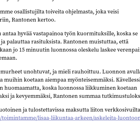
me osallistujilta toiveita ohjelmasta, joka veisi
riin, Rantonen kertoo.
 antaa hyvää vastapainoa työn kuormituksille, koska se
 ja palauttaa rasituksista. Rantonen muistuttaa, että
aan jo 15 minuutin luonnossa oleskelu laskee verenpai
nemaan.
, murheet unohtuvat, ja mieli rauhoittuu. Luonnon avull
ja muihin koetaan aiempaa myönteisemmäksi. Kävelless
uin huomaamatta, koska luonnossa liikkuminen koetaan
aksi ja kevyemmäksi, Rantonen summaa tutkimustuloks
otoinen ja tulostettavissa maksutta liiton verkkosivuilta
i/toimintamme/lisaa-liikuntaa-arkeen/askeleita-luontoo