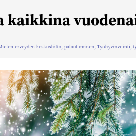
 kaikkina vuodena
Mielenterveyden keskusliitto
,
palautuminen
,
Työhyvinvointi
,
t