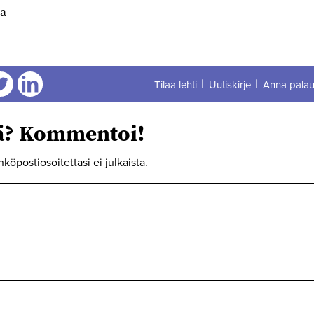
la
Tilaa lehti
Uutiskirje
Anna palau
aa
Jaa
tä? Kommentoi!
hköpostiosoitettasi ei julkaista.