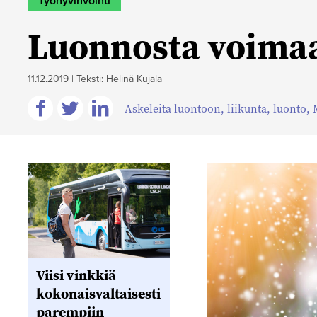
Työhyvinvointi
Luonnosta voimaa
11.12.2019
|
Teksti: Helinä Kujala
Askeleita luontoon
,
liikunta
,
luonto
,
Jaa
Jaa
Jaa
Facebookissa
Twitterissä
Linkedinissä
Viisi vinkkiä
kokonaisvaltaisesti
parempiin