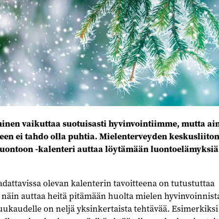
inen vaikuttaa suotuisasti hyvinvointiimme, mutta ai
seen ei tahdo olla puhtia. Mielenterveyden keskusliito
luontoon -kalenteri auttaa löytämään luontoelämyksiä
adattavissa olevan kalenterin tavoitteena on tutustuttaa
 näin auttaa heitä pitämään huolta mielen hyvinvoinnist
uukaudelle on neljä yksinkertaista tehtävää. Esimerkiksi