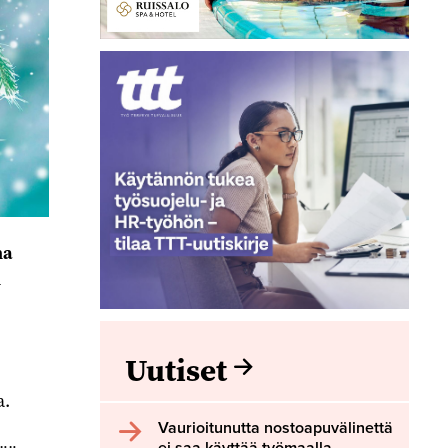
na
n
Uutiset
a.
Vaurioitunutta nostoapuvälinettä
ei saa käyttää työmaalla