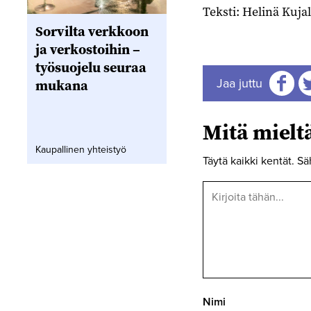
Teksti: Helinä Kuja
Sorvilta verkkoon
ja verkostoihin –
työsuojelu seuraa
mukana
Jaa juttu
Jaa
J
Mitä miel
Kaupallinen yhteistyö
Täytä kaikki kentät. Sä
Nimi