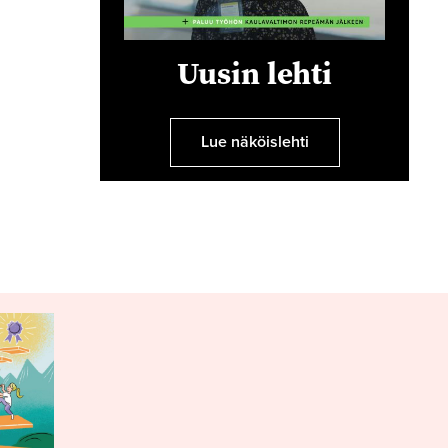
Uusin lehti
Lue näköislehti