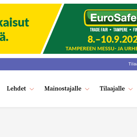
Tila
:
F
Tw
Lehdet
Mainostajalle
Tilaajalle