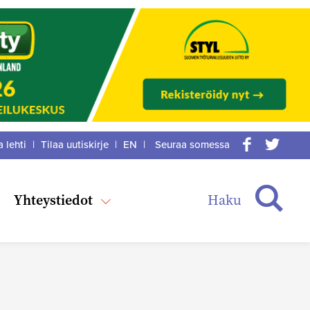
a lehti
|
Tilaa uutiskirje
|
EN
|
Seuraa somessa
acebook
itter
Haku
Yhteystiedot