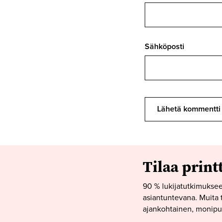
Sähköposti
Tilaa print
90 % lukijatutkimuksee
asiantuntevana. Muita t
ajankohtainen, monipuo