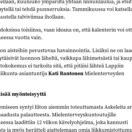
llaan, kuuluuko ympäriltä yhtään linnunlaulua, ja etsi
nytellä tai tehdä punnerruksia. Tammikuussa voi katsell
nustella talviviimaa ihollaan.
idoksissa toisiinsa, vaan ideana on, että kalenterin voi ot
eessa vuotta vain.
jon aisteihin perustuvaa havainnointia. Lisäksi ne on laa
löytäisivät luonnon läheltä, vaikkapa lähimetsästä tai ka
okokemus ei tarkoita sitä, että pitäisi lähteä Lappiin
iikunta-asiantuntija
Kati Rantonen
Mielenterveyden
 lisää myönteisyyttä
emiseen syntyi liiton aiemmin toteuttamasta Askeleita a
 saadusta palautteesta. Mielenterveyskuntoutujille
ssa laadittiin 12 viikon kävelyohjelma, joka kannusti
ta ja myös herätteli ajattelemaan omia liikkumistottumu