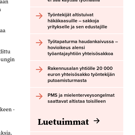
tään
a
Työntekijät altistuivat
häkäkaasuille – sakkoja
yritykselle ja sen edustajille
taa
Työtapaturma haudankaivussa –
hovioikeus alensi
dittu
työantajayhtiön yhteisösakkoa
upungin
Rakennusalan yhtiölle 20 000
euron yhteisösakko työntekijän
putoamisturmasta
PMS ja mielenterveysongelmat
saattavat altistaa toisilleen
rkeen -
Luetuimmat
ksia.