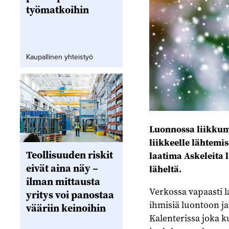
työmatkoihin
Kaupallinen yhteistyö
Luonnossa liikkum
liikkeelle lähtemi
Teollisuuden riskit
laatima Askeleita 
eivät aina näy –
läheltä.
ilman mittausta
Verkossa vapaasti l
yritys voi panostaa
ihmisiä luontoon ja
vääriin keinoihin
Kalenterissa joka k