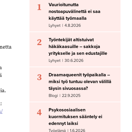
1
Vaurioitunutta
nostoapuvälinettä ei saa
käyttää työmaalla
Lyhyet
|
4.8.2026
2
Työntekijät altistuivat
netta
häkäkaasuille – sakkoja
yritykselle ja sen edustajille
Lyhyet
|
30.6.2026
a
3
ä
Draamaqueenit työpaikalla –
miksi työ tuntuu olevan välillä
täysin sivuosassa?
ia.
Blogi
|
22.9.2025
:
4
Psykososiaalisen
n/
kuormituksen sääntely ei
edennyt laiksi
Työelämä
|
1.6.2026