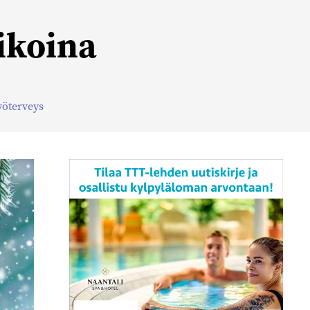
ikoina
yöterveys