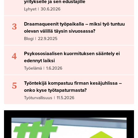
yritykselle ja sen edustajille
Lyhyet
|
30.6.2026
3
Draamaqueenit työpaikalla – miksi työ tuntuu
olevan välillä täysin sivuosassa?
Blogi
|
22.9.2025
4
Psykososiaalisen kuormituksen sääntely ei
edennyt laiksi
Työelämä
|
1.6.2026
5
Työntekijä kompastuu firman kesäjuhlissa –
onko kyse työtapaturmasta?
Työturvallisuus
|
11.5.2026