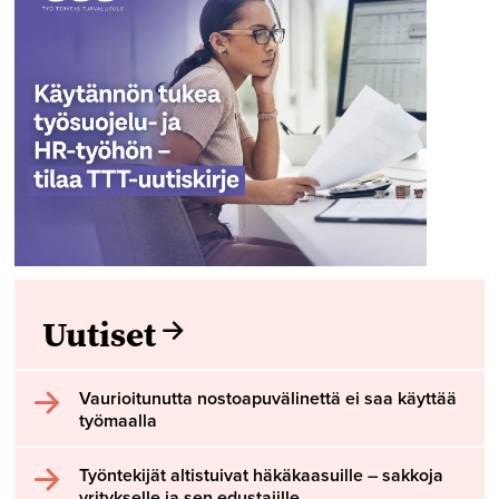
Uutiset
Vaurioitunutta nostoapuvälinettä ei saa käyttää
työmaalla
Työntekijät altistuivat häkäkaasuille – sakkoja
yritykselle ja sen edustajille