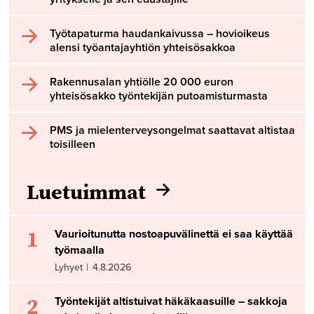
Työtapaturma haudankaivussa – hovioikeus
alensi työantajayhtiön yhteisösakkoa
Rakennusalan yhtiölle 20 000 euron
yhteisösakko työntekijän putoamisturmasta
PMS ja mielenterveysongelmat saattavat altistaa
toisilleen
Luetuimmat
1
Vaurioitunutta nostoapuvälinettä ei saa käyttää
työmaalla
Lyhyet
|
4.8.2026
2
Työntekijät altistuivat häkäkaasuille – sakkoja