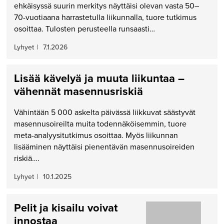
ehkäisyssä suurin merkitys näyttäisi olevan vasta 50–
70-vuotiaana harrastetulla liikunnalla, tuore tutkimus
osoittaa. Tulosten perusteella runsaasti…
Lyhyet
|
7.1.2026
Lisää kävelyä ja muuta liikuntaa –
vähennät masennusriskiä
Vähintään 5 000 askelta päivässä liikkuvat säästyvät
masennusoireilta muita todennäköisemmin, tuore
meta-analyysitutkimus osoittaa. Myös liikunnan
lisääminen näyttäisi pienentävän masennusoireiden
riskiä….
Lyhyet
|
10.1.2025
Pelit ja kisailu voivat
innostaa