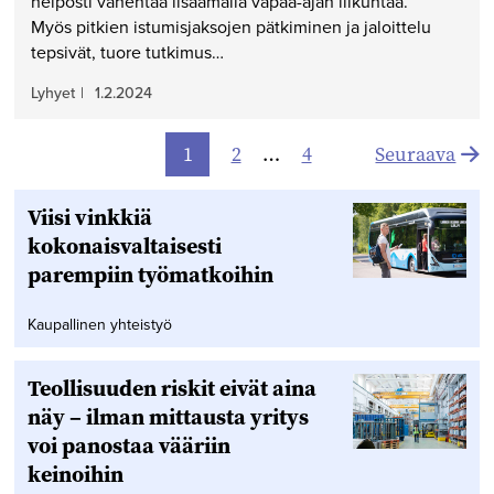
helposti vähentää lisäämällä vapaa-ajan liikuntaa.
Myös pitkien istumisjaksojen pätkiminen ja jaloittelu
tepsivät, tuore tutkimus…
Lyhyet
|
1.2.2024
Artikkelien
1
2
…
4
Seuraava
sivutus
Viisi vinkkiä
kokonaisvaltaisesti
parempiin työmatkoihin
Kaupallinen yhteistyö
Teollisuuden riskit eivät aina
näy – ilman mittausta yritys
voi panostaa vääriin
keinoihin