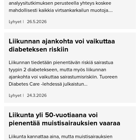
analyysitutkimuksen perusteella yhteys koskee
mahdollisesti kaikkia virtsankarkailun muotoja….
Lyhyet
|
26.5.2026
Liikunnan ajankohta voi vaikuttaa
diabeteksen riskiin
Liikunnan tiedetään pienentävän riskiä sairastua
tyypin 2 diabetekseen, mutta myös liikunnan
ajankohta voi vaikuttaa sairastumisriskiin. Tuoreen
Diabetes Care -lehdessä julkaistun…
Lyhyet
|
24.3.2026
Liikunta yli 50-vuotiaana voi
pienentää muistisairauksien vaaraa
Liikunta kannattaa aina, mutta muistisairauksien