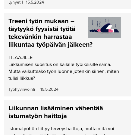
Lyhyet
|
15.5.2024
Treeni työn mukaan –
täytyykö fyysistä työtä
tekevänkin harrastaa
liikuntaa työpäivän jälkeen?
TILAAJILLE
Liikkumisen suositus on kaikille työikäisille sama.
Mutta vaikuttaako työn luonne jotenkin siihen, miten
tulisi liikkua?
Työhyvinvointi
|
15.5.2024
Liikunnan lisääminen vähentää
istumatyön haittoja
Istumatyöhön liittyy terveyshaittoja, mutta niitä voi