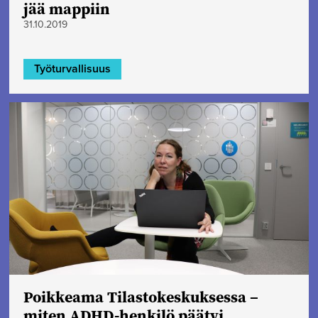
jää mappiin
31.10.2019
Työturvallisuus
Poikkeama Tilastokeskuksessa –
miten ADHD-henkilö päätyi