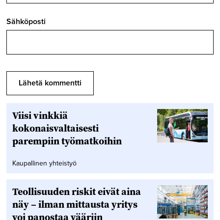
Sähköposti
Viisi vinkkiä
kokonaisvaltaisesti
parempiin työmatkoihin
Kaupallinen yhteistyö
Teollisuuden riskit eivät aina
näy – ilman mittausta yritys
voi panostaa vääriin