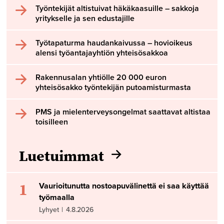
Työntekijät altistuivat häkäkaasuille – sakkoja
yritykselle ja sen edustajille
Työtapaturma haudankaivussa – hovioikeus
alensi työantajayhtiön yhteisösakkoa
Rakennusalan yhtiölle 20 000 euron
yhteisösakko työntekijän putoamisturmasta
PMS ja mielenterveysongelmat saattavat altistaa
toisilleen
Luetuimmat
1
Vaurioitunutta nostoapuvälinettä ei saa käyttää
työmaalla
Lyhyet
|
4.8.2026