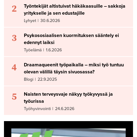
2
Työntekijät altistuivat häkäkaasuille – sakkoja
yritykselle ja sen edustajille
Lyhyet
|
30.6.2026
3
Psykososiaalisen kuormituksen sääntely ei
edennyt laiksi
Työelämä
|
1.6.2026
4
Draamaqueenit työpaikalla – miksi työ tuntuu
olevan välillä täysin sivuosassa?
Blogi
|
22.9.2025
5
Naisten terveysvaje näkyy työkyvyssä ja
työurissa
Työhyvinvointi
|
24.6.2026