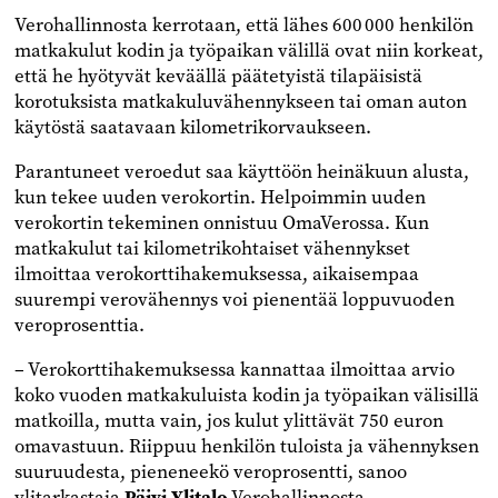
Verohallinnosta kerrotaan, että lähes 600 000 henkilön
matkakulut kodin ja työpaikan välillä ovat niin korkeat,
että he hyötyvät keväällä päätetyistä tilapäisistä
korotuksista matkakuluvähennykseen tai oman auton
käytöstä saatavaan kilometrikorvaukseen.
Parantuneet veroedut saa käyttöön heinäkuun alusta,
kun tekee uuden verokortin. Helpoimmin uuden
verokortin tekeminen onnistuu OmaVerossa. Kun
matkakulut tai kilometrikohtaiset vähennykset
ilmoittaa verokorttihakemuksessa, aikaisempaa
suurempi verovähennys voi pienentää loppuvuoden
veroprosenttia.
– Verokorttihakemuksessa kannattaa ilmoittaa arvio
koko vuoden matkakuluista kodin ja työpaikan välisillä
matkoilla, mutta vain, jos kulut ylittävät 750 euron
omavastuun. Riippuu henkilön tuloista ja vähennyksen
suuruudesta, pieneneekö veroprosentti, sanoo
ylitarkastaja
Päivi Ylitalo
Verohallinnosta.