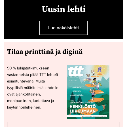
Uusin lehti
Lue näköislehti
Tilaa printtinä ja diginä
90 % lukijatutkimukseen
vastanneista pitää TTT-lehteä
asiantuntevana. Muita
tyypillisiä määritelmiä lehdelle
ovat ajankohtainen,
monipuolinen, luotettava ja
käytännönläheinen.