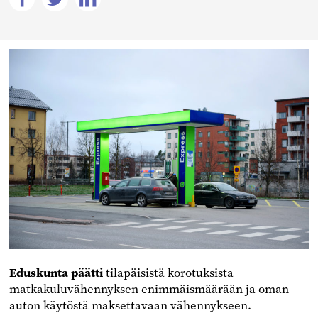
Jaa
Jaa
Jaa
Facebookissa
Twitterissä
Linkedinissä
Eduskunta päätti
tilapäisistä korotuksista
matkakuluvähennyksen enimmäismäärään ja oman
auton käytöstä maksettavaan vähennykseen.