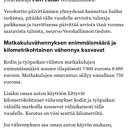
Verokortin päivittämisen yhteydessä kannattaa lisäksi
tarkistaa, pitääkö tälle vuodelle arvioitu tuloraja
paikkansa ja tarvittaessa päivittää arviota tänä vuonna
saatavista tuloista, neuvoo Verohallinnon tiedote.
Matkakuluvähennyksen enimmäismäärä ja
kilometrikohtainen vähennys kasvavat
Kodin ja työpaikan välisten matkakulujen
enimmäismäärä nousee tilapäisesti 7 000 eurosta 8 400
euroon. Matkakulujen omavastuu säilyy ennallaan 750
eurossa.
Lisäksi oman auton käyttöön liittyvät
kilometrikohtaiset vähennykset kodin ja työpaikan
välisillä matkoilla nousevat väliaikaisesti tälle
vuodelle. Korotus on viisi senttiä kilometriltä.
Jos vähennyksen saa oman auton käytön mukaan,