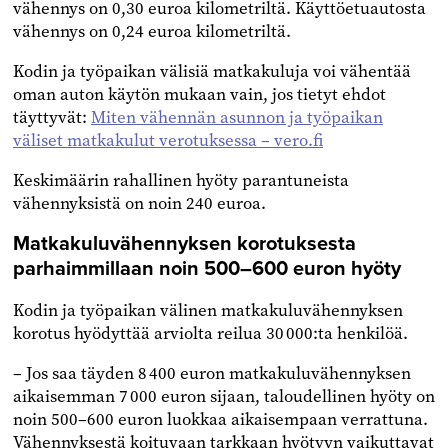
vähennys on 0,30 euroa kilometriltä. Käyttöetuautosta
vähennys on 0,24 euroa kilometriltä.
Kodin ja työpaikan välisiä matkakuluja voi vähentää
oman auton käytön mukaan vain, jos tietyt ehdot
täyttyvät:
Miten vähennän asunnon ja työpaikan
väliset matkakulut verotuksessa – vero.fi
Keskimäärin rahallinen hyöty parantuneista
vähennyksistä on noin 240 euroa.
Matkakuluvähennyksen korotuksesta
parhaimmillaan noin 500–600 euron hyöty
Kodin ja työpaikan välinen matkakuluvähennyksen
korotus hyödyttää arviolta reilua 30 000:ta henkilöä.
– Jos saa täyden 8 400 euron matkakuluvähennyksen
aikaisemman 7 000 euron sijaan, taloudellinen hyöty on
noin 500–600 euron luokkaa aikaisempaan verrattuna.
Vähennyksestä koituvaan tarkkaan hyötyyn vaikuttavat