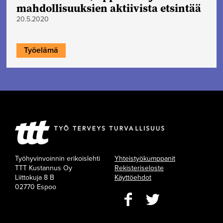
mahdollisuuksien aktiivista etsintää
20.5.2020
Työelämä
Työhyvinvoinnin erikoislehti
Yhteistyökumppanit
TTT Kustannus Oy
Rekisteriseloste
Liittokuja 8 B
Käyttöehdot
02770 Espoo