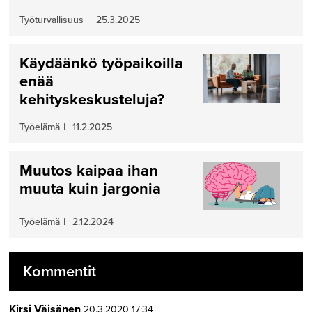
Työturvallisuus
|
25.3.2025
Käydäänkö työpaikoilla
enää
kehityskeskusteluja?
Työelämä
|
11.2.2025
Muutos kaipaa ihan
muuta kuin jargonia
Työelämä
|
2.12.2024
Kommentit
Kirsi Väisänen
20.3.2020 17:34