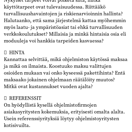
Nykyiset tarpeet voivat poiketa siitä, mitkä
käyttötarpeet ovat tulevaisuudessa. Riittääkö
turvallisuushavaintojen ja riskienarvioinnin hallinta?
Halutaanko, että sama järjestelmä kattaa myöhemmin
myös laatu- ja ympäristöasiat tai ehkä turvallisuuden
verkkokoulutukset? Millaisia ja minkä hintaisia osia eli
moduuleja voi hankkia tarpeiden kasvaessa?
﷯ HINTA
Kannattaa selvittää, mikä ohjelmiston käytössä maksaa
ja mikä on ilmaista. Koostuuko maksu valittujen
osioiden mukaan vai onko kyseessä pakettihinta? Entä
maksaako jokainen ohjelmaan räätälöity muutos?
Mitkä ovat kustannukset vuoden ajalta?
﷯ REFERENSSIT
On hyödyllistä kysellä ohjelmistofirmojen
asiakasyritysten kokemuksia, erityisesti omalta alalta.
Usein referenssiyrityksiä löytyy ohjelmistoyritysten
kotisivuilta.