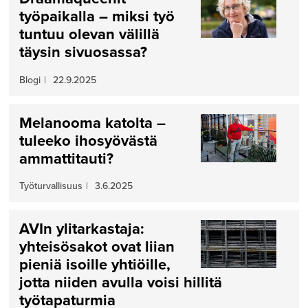
työpaikalla – miksi työ
tuntuu olevan välillä
täysin sivuosassa?
Blogi
|
22.9.2025
Melanooma katolta –
tuleeko ihosyövästä
ammattitauti?
Työturvallisuus
|
3.6.2025
AVIn ylitarkastaja:
yhteisösakot ovat liian
pieniä isoille yhtiöille,
jotta niiden avulla voisi hillitä
työtapaturmia