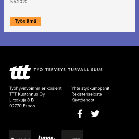
5.5.2020
Työelämä
Työhyvinvoinnin erikoislehti
Yhteistyökumppanit
TTT Kustannus Oy
Rekisteriseloste
Liittokuja 8 B
Käyttöehdot
02770 Espoo