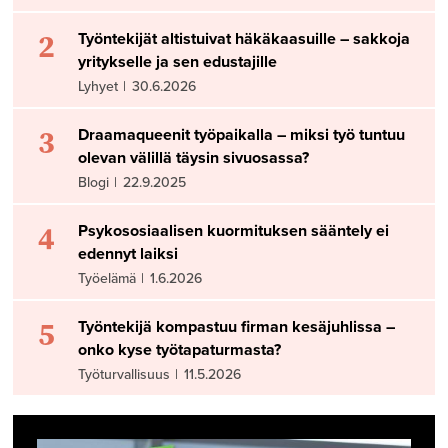
2
Työntekijät altistuivat häkäkaasuille – sakkoja
yritykselle ja sen edustajille
Lyhyet
|
30.6.2026
3
Draamaqueenit työpaikalla – miksi työ tuntuu
olevan välillä täysin sivuosassa?
Blogi
|
22.9.2025
4
Psykososiaalisen kuormituksen sääntely ei
edennyt laiksi
Työelämä
|
1.6.2026
5
Työntekijä kompastuu firman kesäjuhlissa –
onko kyse työtapaturmasta?
Työturvallisuus
|
11.5.2026