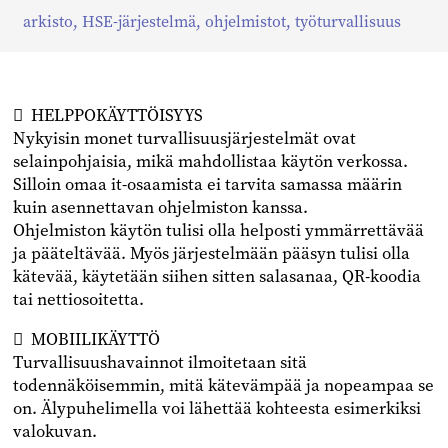
Jaa
Jaa
Jaa
arkisto
,
HSE-järjestelmä
,
ohjelmistot
,
työturvallisuus
Facebookissa
Twitterissä
Linkedinissä
﷯ HELPPOKÄYTTÖISYYS
Nykyisin monet turvallisuusjärjestelmät ovat
selainpohjaisia, mikä mahdollistaa käytön verkossa.
Silloin omaa it-osaamista ei tarvita samassa määrin
kuin asennettavan ohjelmiston kanssa.
Ohjelmiston käytön tulisi olla helposti ymmärrettävää
ja pääteltävää. Myös järjestelmään pääsyn tulisi olla
kätevää, käytetään siihen sitten salasanaa, QR-koodia
tai nettiosoitetta.
﷯ MOBIILIKÄYTTÖ
Turvallisuushavainnot ilmoitetaan sitä
todennäköisemmin, mitä kätevämpää ja nopeampaa se
on. Älypuhelimella voi lähettää kohteesta esimerkiksi
valokuvan.