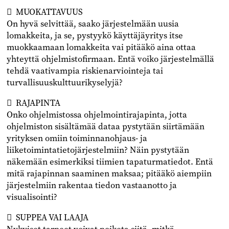
﷯ MUOKATTAVUUS
On hyvä selvittää, saako järjestelmään uusia
lomakkeita, ja se, pystyykö käyttäjäyritys itse
muokkaamaan lomakkeita vai pitääkö aina ottaa
yhteyttä ohjelmistofirmaan. Entä voiko järjestelmällä
tehdä vaativampia riskienarviointeja tai
turvallisuuskulttuurikyselyjä?
﷯ RAJAPINTA
Onko ohjelmistossa ohjelmointirajapinta, jotta
ohjelmiston sisältämää dataa pystytään siirtämään
yrityksen omiin toiminnanohjaus- ja
liiketoimintatietojärjestelmiin? Näin pystytään
näkemään esimerkiksi tiimien tapaturmatiedot. Entä
mitä rajapinnan saaminen maksaa; pitääkö aiempiin
järjestelmiin rakentaa tiedon vastaanotto ja
visualisointi?
﷯ SUPPEA VAI LAAJA