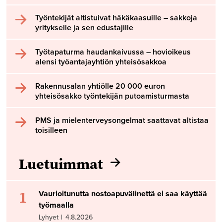
Työntekijät altistuivat häkäkaasuille – sakkoja
yritykselle ja sen edustajille
Työtapaturma haudankaivussa – hovioikeus
alensi työantajayhtiön yhteisösakkoa
Rakennusalan yhtiölle 20 000 euron
yhteisösakko työntekijän putoamisturmasta
PMS ja mielenterveysongelmat saattavat altistaa
toisilleen
Luetuimmat
1
Vaurioitunutta nostoapuvälinettä ei saa käyttää
työmaalla
Lyhyet
|
4.8.2026