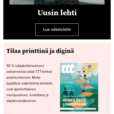
Uusin lehti
Lue näköislehti
Tilaa printtinä ja diginä
90 % lukijatutkimukseen
vastanneista pitää TTT-lehteä
asiantuntevana. Muita
tyypillisiä määritelmiä lehdelle
ovat ajankohtainen,
monipuolinen, luotettava ja
käytännönläheinen.