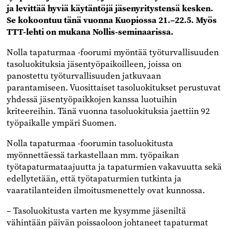
ja levittää hyviä käytäntöjä jäsenyritystensä kesken.
Se kokoontuu tänä vuonna Kuopiossa 21.–22.5. Myös
TTT-lehti on mukana Nollis-seminaarissa.
Nolla tapaturmaa -foorumi myöntää työturvallisuuden
tasoluokituksia jäsentyöpaikoilleen, joissa on
panostettu työturvallisuuden jatkuvaan
parantamiseen. Vuosittaiset tasoluokitukset perustuvat
yhdessä jäsentyöpaikkojen kanssa luotuihin
kriteereihin. Tänä vuonna tasoluokituksia jaettiin 92
työpaikalle ympäri Suomen.
Nolla tapaturmaa -foorumin tasoluokitusta
myönnettäessä tarkastellaan mm. työpaikan
työtapaturmataajuutta ja tapaturmien vakavuutta sekä
edellytetään, että työtapaturmien tutkinta ja
vaaratilanteiden ilmoitusmenettely ovat kunnossa.
– Tasoluokitusta varten me kysymme jäseniltä
vähintään päivän poissaoloon johtaneet tapaturmat