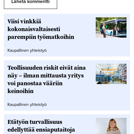
Viisi vinkkiä
kokonaisvaltaisesti
parempiin työmatkoihin
Kaupallinen yhteistyö
Teollisuuden riskit eivät aina
näy – ilman mittausta yritys
voi panostaa vääriin
keinoihin
Kaupallinen yhteistyö
Etätyön turvallisuus
edellyttää ensiaputaitoja