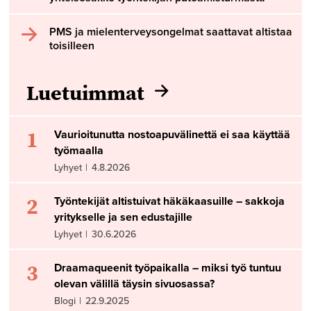
PMS ja mielenterveysongelmat saattavat altistaa
toisilleen
Luetuimmat
1
Vaurioitunutta nostoapuvälinettä ei saa käyttää
työmaalla
Lyhyet
|
4.8.2026
2
Työntekijät altistuivat häkäkaasuille – sakkoja
yritykselle ja sen edustajille
Lyhyet
|
30.6.2026
3
Draamaqueenit työpaikalla – miksi työ tuntuu
olevan välillä täysin sivuosassa?
Blogi
|
22.9.2025