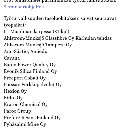
ovat onnistuneet parantamaan työturvallisuuttaan.
Seminaariohjelma
Työturvallisuuden tasoluokituksen saivat seuraavat
työpaikat:
I – Maailman kärjessä (31 kpl)
Ahlstrom-Munksjö Glassfibre Oy Karhulan tehdas
Ahlstrom-Munksjö Tampere Oy
Ami-Säätiö, Amiedu
Caruna
Eaton Power Quality Oy
Evonik Silica Finland Oy
Freeport Cobalt Oy
Forssan Verkkopalvelut Oy
Hexion Oy
Kiilto Oy
Kraton Chemical Oy
Paroc Group
Prefere Resins Finland Oy
Pyhäsalmi Mine Oy