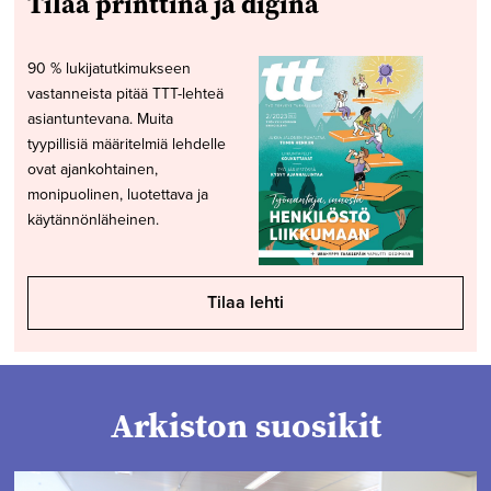
Tilaa printtinä ja diginä
90 % lukijatutkimukseen
vastanneista pitää TTT-lehteä
asiantuntevana. Muita
tyypillisiä määritelmiä lehdelle
ovat ajankohtainen,
monipuolinen, luotettava ja
käytännönläheinen.
Tilaa lehti
Arkiston suosikit