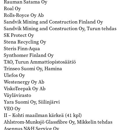
Rauman Satama Oy
Roal Oy
Rolls-Royce Oy Ab
Sandvik Mining and Construction Finland Oy
Sandvik Mining and Construction Oy, Turun tehdas
SK Protect Oy
Stena Recycling Oy
Steris Finn-Aqua
Synthomer Finland Oy
TAO, Turun Ammattiopistosäätiö
Trinseo Suomi Oy, Hamina
Ulefos Oy
Westenergy Oy Ab
ViskoTeepak Oy Ab
Väylävirasto
Yara Suomi Oy, Siilinjärvi
VEO Oy
II – Kohti maailman kärkeä (41 kpl)
Ahlstrom-Munksjö Glassfibre Oy, Mikkelin tehdas
Asennus N&H Service Oy