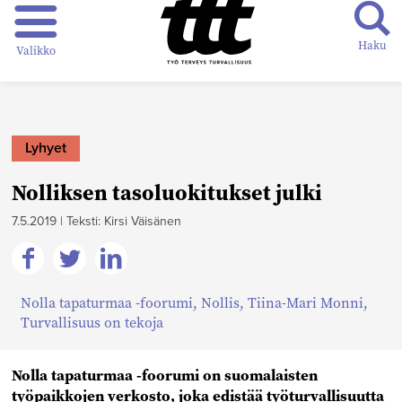
Haku
Valikko
Lyhyet
Nolliksen tasoluokitukset julki
7.5.2019
|
Teksti: Kirsi Väisänen
Jaa
Jaa
Jaa
Nolla tapaturmaa -foorumi
,
Nollis
,
Tiina-Mari Monni
,
Facebookissa
Twitterissä
Linkedinissä
Turvallisuus on tekoja
Nolla tapaturmaa -foorumi on suomalaisten
työpaikkojen verkosto, joka edistää työturvallisuutta