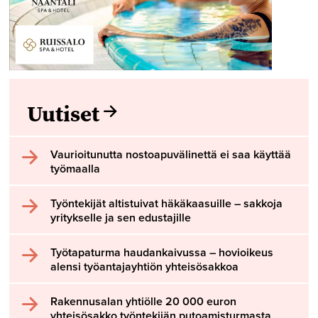
Uutiset
Vaurioitunutta nostoapuvälinettä ei saa käyttää
työmaalla
Työntekijät altistuivat häkäkaasuille – sakkoja
yritykselle ja sen edustajille
Työtapaturma haudankaivussa – hovioikeus
alensi työantajayhtiön yhteisösakkoa
Rakennusalan yhtiölle 20 000 euron
yhteisösakko työntekijän putoamisturmasta