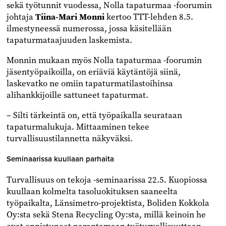
sekä työtunnit vuodessa, Nolla tapaturmaa -foorumin
johtaja
Tiina-Mari Monni
kertoo TTT-lehden 8.5.
ilmestyneessä numerossa, jossa käsitellään
tapaturmataajuuden laskemista.
Monnin mukaan myös Nolla tapaturmaa -foorumin
jäsentyöpaikoilla, on eriäviä käytäntöjä siinä,
laskevatko ne omiin tapaturmatilastoihinsa
alihankkijoille sattuneet tapaturmat.
– Silti tärkeintä on, että työpaikalla seurataan
tapaturmalukuja. Mittaaminen tekee
turvallisuustilannetta näkyväksi.
Seminaarissa kuullaan parhaita
Turvallisuus on tekoja -seminaarissa 22.5. Kuopiossa
kuullaan kolmelta tasoluokituksen saaneelta
työpaikalta, Länsimetro-projektista, Boliden Kokkola
Oy:sta sekä Stena Recycling Oy:sta, millä keinoin he