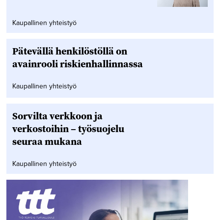
Kaupallinen yhteistyö
Pätevällä henkilöstöllä on
avainrooli riskienhallinnassa
Kaupallinen yhteistyö
Sorvilta verkkoon ja
verkostoihin – työsuojelu
seuraa mukana
Kaupallinen yhteistyö