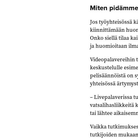
Miten pidämme 
Jos työyhteisössä 
kiinnittämään huomi
Onko siellä tilaa ka
ja huomioitaan ilma
Videopalavereihin t
keskustelulle esime
pelisäännöistä on s
yhteisössä ärtymyst
– Livepalaverissa t
vatsalihasliikkeitä
tai lähtee aikaise
Vaikka tutkimuksess
tutkijoiden mukaan