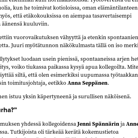
puolia, kun he toimivat kotioloissa, oman elämäntilanteen
myös, että etäkokouksissa on aiempaa tasavertaisempi
 äänensä kuuluviin.
dettiin vuorovaikutuksen vähyyttä ja etenkin spontaanie
tta. Juuri myötätunnon näkökulmasta tällä on iso merki
ytykset luodaan usein pienissä, spontaaneissa arjen het
itys, voiko tiukassa paikassa kysyä apua kollegoilta. Mit
äyttää siltä, että olen esimerkiksi uupumassa työtaakkani
n toimitusjohtaja, eetikko
Anna Seppänen
.
urha?”
imuksen yhdessä kollegoidensa
Jenni Spännärin
ja
Ann
sa. Tutkijoista oli tärkeää kerätä kokemustietoa