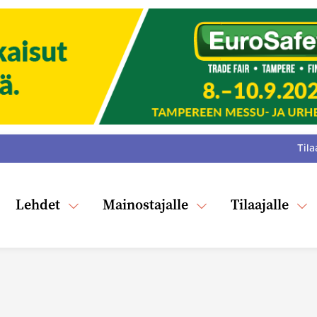
Tila
:
F
Tw
Lehdet
Mainostajalle
Tilaajalle