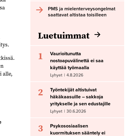
sa
PMS ja mielenterveysongelmat
saattavat altistaa toisilleen
Luetuimmat
n
tys.
1
Vaurioitunutta
kissä.
nostoapuvälinettä ei saa
en
käyttää työmaalla
 alle,
Lyhyet
|
4.8.2026
2
Työntekijät altistuivat
häkäkaasuille – sakkoja
yritykselle ja sen edustajille
Lyhyet
|
30.6.2026
e
3
Psykososiaalisen
kuormituksen sääntely ei