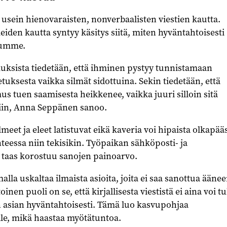
 usein hienovaraisten, nonverbaalisten viestien kautta.
eiden kautta syntyy käsitys siitä, miten hyväntahtoisesti
dumme.
uksista tiedetään, että ihminen pystyy tunnistamaan
ksesta vaikka silmät sidottuina. Sekin tiedetään, että
us tuen saamisesta heikkenee, vaikka juuri silloin sitä
isiin, Anna Seppänen sanoo.
meet ja eleet latistuvat eikä kaveria voi hipaista olkapääs
teessa niin tekisikin. Työpaikan sähköposti- ja
 taas korostuu sanojen painoarvo.
malla uskaltaa ilmaista asioita, joita ei saa sanottua ääne
inen puoli on se, että kirjallisesta viestistä ei aina voi tu
 asian hyväntahtoisesti. Tämä luo kasvupohjaa
e, mikä haastaa myötätuntoa.