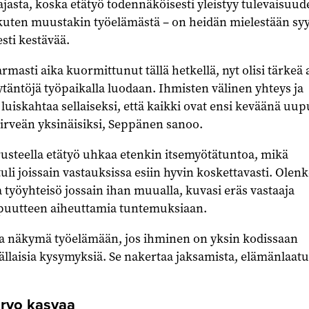
ajasta, koska etätyö todennäköisesti yleistyy tulevaisuud
 kuten muustakin työelämästä – on heidän mielestään sy
sti kestävää.
masti aika kuormittunut tällä hetkellä, nyt olisi tärkeä 
äytäntöjä työpaikalla luodaan. Ihmisten välinen yhteys ja
i luiskahtaa sellaiseksi, että kaikki ovat ensi keväänä uu
hirveän yksinäisiksi, Seppänen sanoo.
usteella etätyö uhkaa etenkin itsemyötätuntoa, mikä
i joissain vastauksissa esiin hyvin koskettavasti. Olen
 työyhteisö jossain ihan muualla, kuvasi eräs vastaaja
puutteen aiheuttamia tuntemuksiaan.
a näkymä työelämään, jos ihminen on yksin kodissaan
 tällaisia kysymyksiä. Se nakertaa jaksamista, elämänlaatu
rvo kasvaa