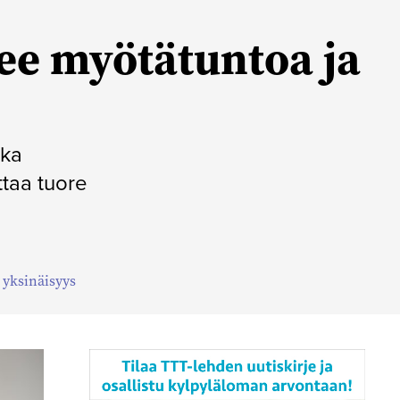
lee myötätuntoa ja
kka
ttaa tuore
,
yksinäisyys