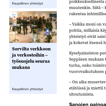
poikkeuksellisesta 
Kaupallinen yhteistyö
muutenkin. Siitä –
rakentaa inhimillise
– Vaikka moni on var
pohtia, millaisia k
yhteistyö eivät sais
ja kokevat itsensä 
Sorvilta verkkoon
Kyselyaineiston per
ja verkostoihin –
Seppäsen mukaan tul
työsuojelu seuraa
turha, onko toimiva
mukana
vuorovaikutuksen 
– On aika musertav
etätöissä ja miettii
Kaupallinen yhteistyö
sitoutumista.
Sanojen painoa