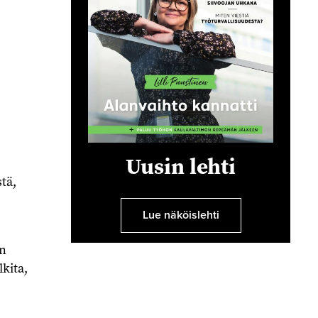
Uusin lehti
tä,
Lue näköislehti
en
lkita,