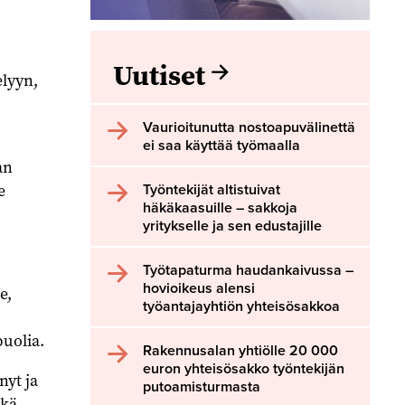
Uutiset
elyyn,
Vaurioitunutta nostoapuvälinettä
ei saa käyttää työmaalla
an
e
Työntekijät altistuivat
häkäkaasuille – sakkoja
yritykselle ja sen edustajille
Työtapaturma haudankaivussa –
hovioikeus alensi
e,
työantajayhtiön yhteisösakkoa
puolia.
Rakennusalan yhtiölle 20 000
euron yhteisösakko työntekijän
nyt ja
putoamisturmasta
hkä