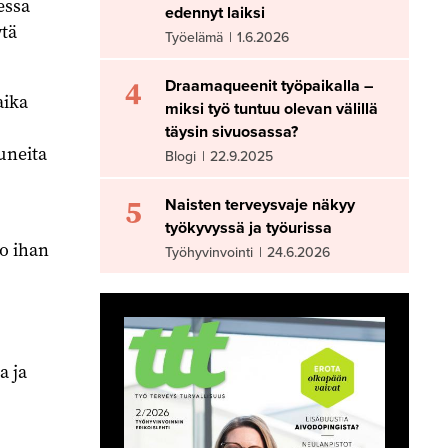
essa
edennyt laiksi
ytä
Työelämä
|
1.6.2026
4
Draamaqueenit työpaikalla –
aika
miksi työ tuntuu olevan välillä
täysin sivuosassa?
puneita
Blogi
|
22.9.2025
5
Naisten terveysvaje näkyy
työkyvyssä ja työurissa
ko ihan
Työhyvinvointi
|
24.6.2026
a ja