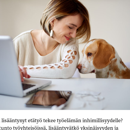
lisääntynyt etätyö tekee työelämän inhimillisyydelle?
nto työyhteisöissä, lisääntyvätkö yksinäisyyden ja