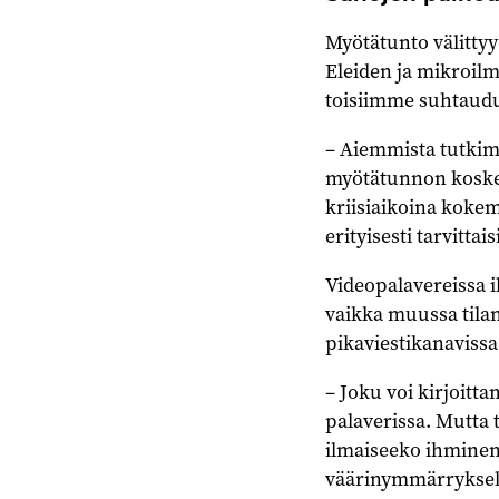
Myötätunto välittyy
Eleiden ja mikroilm
toisiimme suhtau
– Aiemmista tutkim
myötätunnon kosketu
kriisiaikoina kokem
erityisesti tarvitta
Videopalavereissa il
vaikka muussa tilan
pikaviestikanavissa
– Joku voi kirjoitta
palaverissa. Mutta to
ilmaiseeko ihminen
väärinymmärryksell