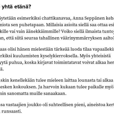
yhtä etänä?
käytetään esimerkiksi chattikanavaa, Anna Seppänen keh
ota sen puhetapaan. Millaisia asioita siellä saa ottaa es
ikille vai vain äänekkäimmille? Voiko siellä ilmaista tunt
n, että siitä seuraa tahallinen väärinymmärryksen aalto
aas olisi hänen mielestään tärkeää luoda tilaa vapaalleki
rkiksi kuulumisten kyselykierroksella. Myös yhteisistä
yytä puhua, koska kirjavat toimintatavat voivat alkaa her
ä.
uskin kenellekään tulee mieleen laittaa lounasta tai alkaa
 kesken kokouksen. Ja harvoin kukaan tulee paikalle my
mmin sanomatta muille sanaakaan.
a vastaajien joukko oli suhteellisen pieni, aineistoa ker
 runsaasti.