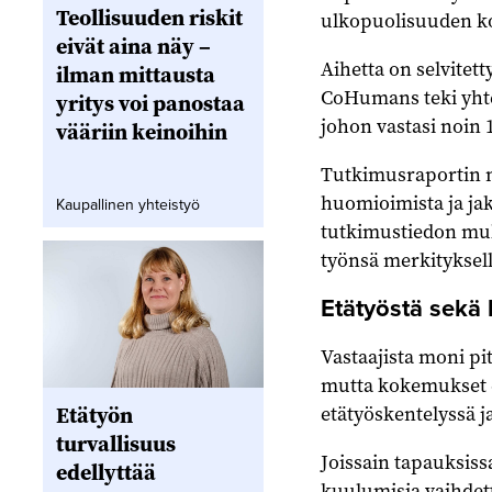
Teollisuuden riskit
ulkopuolisuuden k
eivät aina näy –
Aihetta on selvitet
ilman mittausta
CoHumans teki yhte
yritys voi panostaa
johon vastasi noin
vääriin keinoihin
Tutkimusraportin m
huomioimista ja ja
Kaupallinen yhteistyö
tutkimustiedon muk
työnsä merkityksell
Etätyöstä sekä
Vastaajista moni pi
mutta kokemukset ei
etätyöskentelyssä j
Etätyön
turvallisuus
Joissain tapauksiss
edellyttää
kuulumisia vaihdet