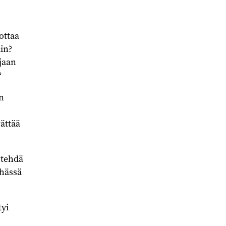
ottaa
iin?
ojaan
?
n
ättää
 tehdä
öhässä
tyi