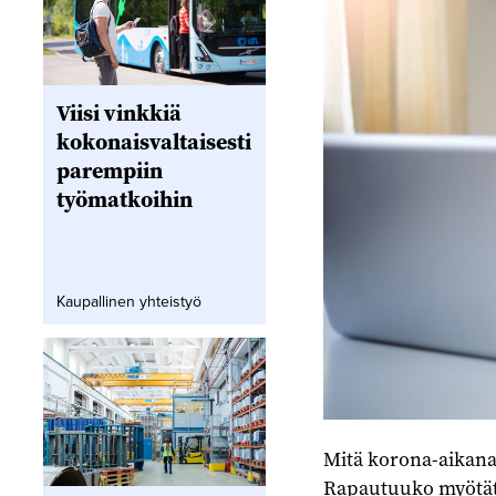
Viisi vinkkiä
kokonaisvaltaisesti
parempiin
työmatkoihin
Kaupallinen yhteistyö
Mitä korona-aikana 
Rapautuuko myötätu