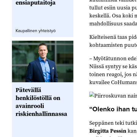
ensiaputaitoja
tullut esiin uusia 
keskellä. Osa koki 
mahdollisuus saada
Kaupallinen yhteistyö
Kielteisenä taas pi
kohtaamisten puute
– Myötätunnon edell
Niissä syntyy se käs
toinen reagoi, jos n
kuvailee CoHumansi
Pätevällä
henkilöstöllä on
avainrooli
“Olenko ihan t
riskienhallinnassa
Seppänen teki tutk
Birgitta Pessin
kans