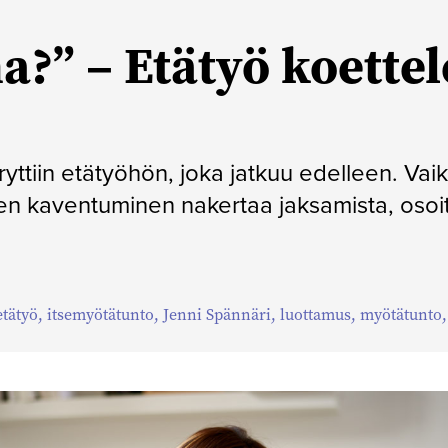
a?” – Etätyö koette
yttiin etätyöhön, joka jatkuu edelleen. Vai
en kaventuminen nakertaa jaksamista, osoi
etätyö
,
itsemyötätunto
,
Jenni Spännäri
,
luottamus
,
myötätunto