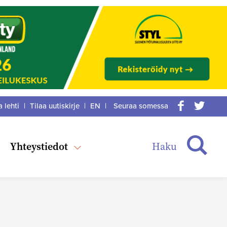
a lehti
|
Tilaa uutiskirje
|
EN
|
Seuraa somessa
acebook
itter
Haku
Yhteystiedot