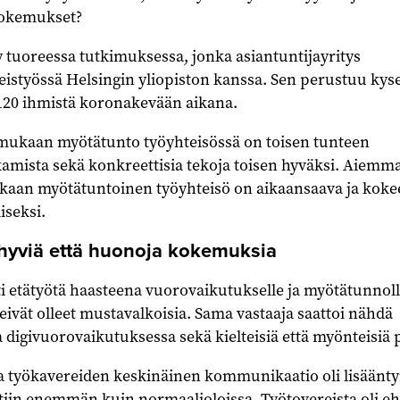
okemukset?
ty tuoreessa tutkimuksessa, jonka asiantuntijayritys
istyössä Helsingin yliopiston kanssa. Sen perustuu kys
 120 ihmistä koronakevään aikana.
ukaan myötätunto työyhteisössä on toisen tunteen
kamista sekä konkreettisia tekoja toisen hyväksi. Aiemm
aan myötätuntoinen työyhteisö on aikaansaava ja koke
iseksi.
 hyviä että huonoja kokemuksia
ti etätyötä haasteena vuorovaikutukselle ja myötätunnoll
vät olleet mustavalkoisia. Sama vastaaja saattoi nähdä
a digivuorovaikutuksessa sekä kielteisiä että myönteisiä 
a työkavereiden keskinäinen kommunikaatio oli lisäänty
tiin enemmän kuin normaalioloissa. Työtovereista oli e