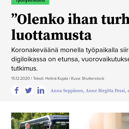
Työhyvinvointi
”Olenko ihan turh
luottamusta
Koronakeväänä monella työpaikalla siirr
digiloikassa on etunsa, vuorovaikutuks
tutkimus.
15.12.2020
|
Teksti: Helinä Kujala
|
Kuva: Shutterstock
Anna Seppänen
,
Anne Birgitta Pessi
,
Jaa
Jaa
Jaa
Facebookissa
Twitterissä
Linkedinissä