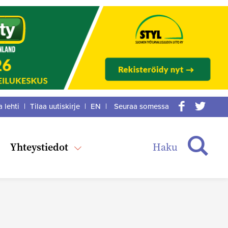
a lehti
|
Tilaa uutiskirje
|
EN
|
Seuraa somessa
acebook
itter
Haku
Yhteystiedot