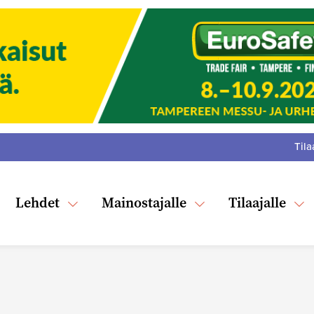
Tila
:
F
Tw
Lehdet
Mainostajalle
Tilaajalle