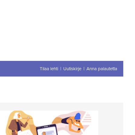
Tilaa lehti
Uutiskirje
Anna palautetta