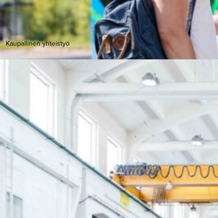
Kaupallinen yhteistyö
Viisi vinkkiä kokonaisvaltaisesti parempiin ty