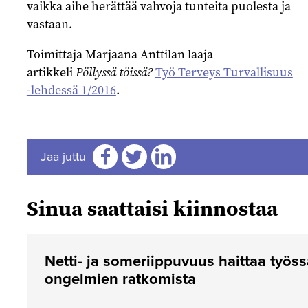
vaikka aihe herättää vahvoja tunteita puolesta ja
vastaan.
Toimittaja Marjaana Anttilan laaja
artikkeli
Pöllyssä töissä?
Työ Terveys Turvallisuus
-lehdessä 1/2016
.
Jaa juttu
Jaa
Jaa
Jaa
Sinua saattaisi kiinnostaa
Netti- ja someriippuvuus haittaa työs
ongelmien ratkomista