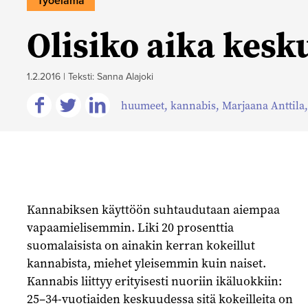
Työelämä
Olisiko aika kesk
1.2.2016
|
Teksti: Sanna Alajoki
huumeet
,
kannabis
,
Marjaana Anttila
Jaa
Jaa
Jaa
Facebookissa
Twitterissä
Linkedinissä
Kannabiksen käyttöön suhtaudutaan aiempaa
vapaamielisemmin. Liki 20 prosenttia
suomalaisista on ainakin kerran kokeillut
kannabista, miehet yleisemmin kuin naiset.
Kannabis liittyy erityisesti nuoriin ikäluokkiin:
25–34-vuotiaiden keskuudessa sitä kokeilleita on