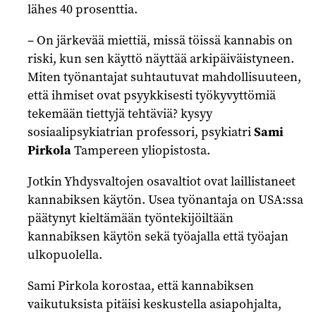
lähes 40 prosenttia.
– On järkevää miettiä, missä töissä kannabis on
riski, kun sen käyttö näyttää arkipäiväistyneen.
Miten työnantajat suhtautuvat mahdollisuuteen,
että ihmiset ovat psyykkisesti työkyvyttömiä
tekemään tiettyjä tehtäviä? kysyy
sosiaalipsykiatrian professori, psykiatri
Sami
Pirkola
Tampereen yliopistosta.
Jotkin Yhdysvaltojen osavaltiot ovat laillistaneet
kannabiksen käytön. Usea työnantaja on USA:ssa
päätynyt kieltämään työntekijöiltään
kannabiksen käytön sekä työajalla että työajan
ulkopuolella.
Sami Pirkola korostaa, että kannabiksen
vaikutuksista pitäisi keskustella asiapohjalta,