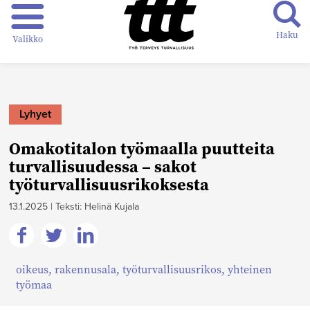
Haku
Valikko
Lyhyet
Omakotitalon työmaalla puutteita
turvallisuudessa – sakot
työturvallisuusrikoksesta
13.1.2025
|
Teksti: Helinä Kujala
Jaa
Jaa
Jaa
oikeus
,
rakennusala
,
työturvallisuusrikos
,
yhteinen
Facebookissa
Twitterissä
Linkedinissä
työmaa