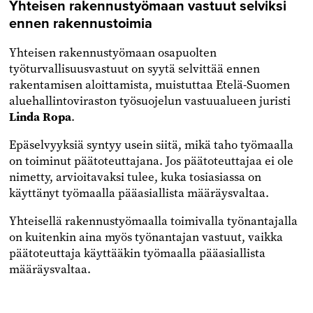
Yhteisen rakennustyömaan vastuut selviksi
ennen rakennustoimia
Yhteisen rakennustyömaan osapuolten
työturvallisuusvastuut on syytä selvittää ennen
rakentamisen aloittamista, muistuttaa Etelä-Suomen
aluehallintoviraston työsuojelun vastuualueen juristi
Linda Ropa
.
Epäselvyyksiä syntyy usein siitä, mikä taho työmaalla
on toiminut päätoteuttajana. Jos päätoteuttajaa ei ole
nimetty, arvioitavaksi tulee, kuka tosiasiassa on
käyttänyt työmaalla pääasiallista määräysvaltaa.
Yhteisellä rakennustyömaalla toimivalla työnantajalla
on kuitenkin aina myös työnantajan vastuut, vaikka
päätoteuttaja käyttääkin työmaalla pääasiallista
määräysvaltaa.