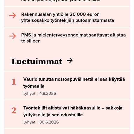
Rakennusalan yhtiölle 20 000 euron
yhteisösakko työntekijän putoamisturmasta
PMS ja mielenterveysongelmat saattavat altistaa
toisilleen
Luetuimmat
1
Vaurioitunutta nostoapuvälinettä ei saa käyttää
työmaalla
Lyhyet
|
4.8.2026
2
Työntekijät altistuivat häkäkaasuille – sakkoja
yritykselle ja sen edustajille
Lyhyet
|
30.6.2026