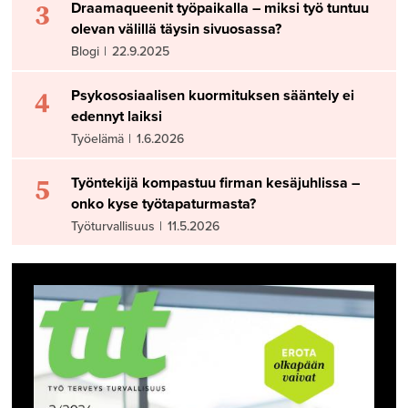
3
Draamaqueenit työpaikalla – miksi työ tuntuu
olevan välillä täysin sivuosassa?
Blogi
|
22.9.2025
4
Psykososiaalisen kuormituksen sääntely ei
edennyt laiksi
Työelämä
|
1.6.2026
5
Työntekijä kompastuu firman kesäjuhlissa –
onko kyse työtapaturmasta?
Työturvallisuus
|
11.5.2026