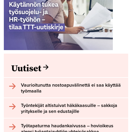
Uutiset
Vaurioitunutta nostoapuvälinettä ei saa käyttää
työmaalla
Työntekijät altistuivat häkäkaasuille – sakkoja
yritykselle ja sen edustajille
Työtapaturma haudankaivussa – hovioikeus
alensi työantajayhtiön yhteisösakkoa