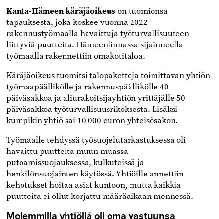
Kanta-Hämeen käräjäoikeus
on tuomionsa
tapauksesta, joka koskee vuonna 2022
rakennustyömaalla havaittuja työturvallisuuteen
liittyviä puutteita. Hämeenlinnassa sijainneella
työmaalla rakennettiin omakotitaloa.
Käräjäoikeus tuomitsi talopaketteja toimittavan yhtiön
työmaapäällikölle ja rakennuspäällikölle 40
päiväsakkoa ja aliurakoitsijayhtiön yrittäjälle 50
päiväsakkoa työturvallisuusrikoksesta. Lisäksi
kumpikin yhtiö sai 10 000 euron yhteisösakon.
Työmaalle tehdyssä työsuojelutarkastuksessa oli
havaittu puutteita muun muassa
putoamissuojauksessa, kulkuteissä ja
henkilönsuojainten käytössä. Yhtiöille annettiin
kehotukset hoitaa asiat kuntoon, mutta kaikkia
puutteita ei ollut korjattu määräaikaan mennessä.
Molemmilla yhtiöllä oli oma vastuunsa