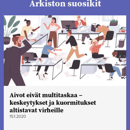
Arkiston suosikit
Aivot eivät multitaskaa –
keskeytykset ja kuormitukset
altistavat virheille
15.1.2020