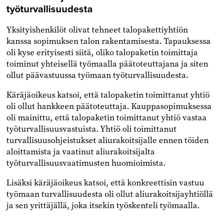
työturvallisuudesta
Yksityishenkilöt olivat tehneet talopakettiyhtiön
kanssa sopimuksen talon rakentamisesta. Tapauksessa
oli kyse erityisesti siitä, oliko talopaketin toimittaja
toiminut yhteisellä työmaalla päätoteuttajana ja siten
ollut päävastuussa työmaan työturvallisuudesta.
Käräjäoikeus katsoi, että talopaketin toimittanut yhtiö
oli ollut hankkeen päätoteuttaja. Kauppasopimuksessa
oli mainittu, että talopaketin toimittanut yhtiö vastaa
työturvallisuusvastuista. Yhtiö oli toimittanut
turvallisuusohjeistukset aliurakoitsijalle ennen töiden
aloittamista ja vaatinut aliurakoitsijalta
työturvallisuusvaatimusten huomioimista.
Lisäksi käräjäoikeus katsoi, että konkreettisin vastuu
työmaan turvallisuudesta oli ollut aliurakoitsijayhtiöllä
ja sen yrittäjällä, joka itsekin työskenteli työmaalla.