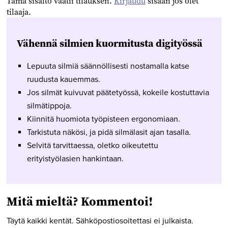
Tämä sisältö vaatii tilauksen.
Kirjaudu
sisään jos olet
tilaaja.
Vähennä silmien kuormitusta digityössä
Lepuuta silmiä säännöllisesti nostamalla katse
ruudusta kauemmas.
Jos silmät kuivuvat päätetyössä, kokeile kostuttavia
silmätippoja.
Kiinnitä huomiota työpisteen ergonomiaan.
Tarkistuta näkösi, ja pidä silmälasit ajan tasalla.
Selvitä tarvittaessa, oletko oikeutettu
erityistyölasien hankintaan.
Mitä mieltä? Kommentoi!
Täytä kaikki kentät. Sähköpostiosoitettasi ei julkaista.