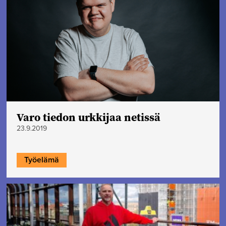
Varo tiedon urkkijaa netissä
23.9.2019
Työelämä