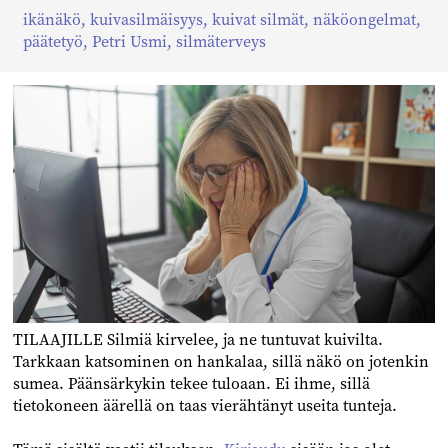
Jaa
Jaa
Jaa
ikänäkö
,
kuivasilmäisyys
,
kuivat silmät
,
näköongelmat
,
Facebookissa
Twitterissä
Linkedinissä
päätetyö
,
Petri Usmi
,
silmäterveys
TILAAJILLE Silmiä kirvelee, ja ne tuntuvat kuivilta.
Tarkkaan katsominen on hankalaa, sillä näkö on jotenkin
sumea. Päänsärkykin tekee tuloaan. Ei ihme, sillä
tietokoneen äärellä on taas vierähtänyt useita tunteja.