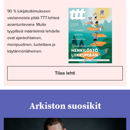
90 % lukijatutkimukseen
vastanneista pitää TTT-lehteä
asiantuntevana. Muita
tyypillisiä määritelmiä lehdelle
ovat ajankohtainen,
monipuolinen, luotettava ja
käytännönläheinen.
Tilaa lehti
Arkiston suosikit