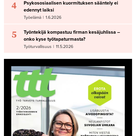
4
Psykososiaalisen kuormituksen sääntely ei
edennyt laiksi
Työelämä
|
1.6.2026
5
Työntekijä kompastuu firman kesäjuhlissa –
onko kyse työtapaturmasta?
Työturvallisuus
|
11.5.2026