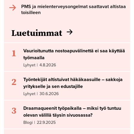
PMS ja mielenterveysongelmat saattavat altistaa
toisilleen
Luetuimmat
1
Vaurioitunutta nostoapuvälinettä ei saa käyttää
työmaalla
Lyhyet
|
4.8.2026
2
Työntekijät altistuivat häkäkaasuille – sakkoja
yritykselle ja sen edustajille
Lyhyet
|
30.6.2026
3
Draamaqueenit työpaikalla – miksi työ tuntuu
olevan välillä täysin sivuosassa?
Blogi
|
22.9.2025