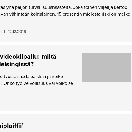
ää yhä paljon turvallisuushaasteita. Joka toinen viljelijä kertoo
evan vähintään kohtalainen, 15 prosentin mielestä riski on melko
us
|
12.12.2016
videokilpailu: miltä
Helsingissä?
kö työstä saada palkkaa ja voiko
ä? Onko työ velvollisuus vai voiko se
plaiffii”