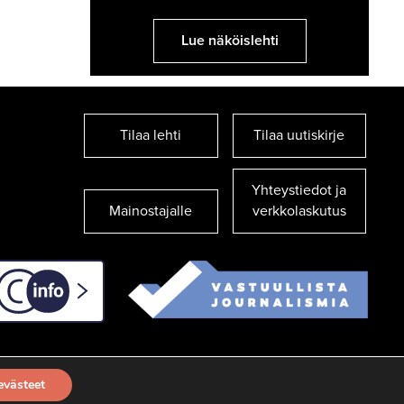
Lue näköislehti
Tilaa lehti
Tilaa uutiskirje
Yhteystiedot ja
Mainostajalle
verkkolaskutus
C-info
evästeet
TILAA UUTISKIRJE