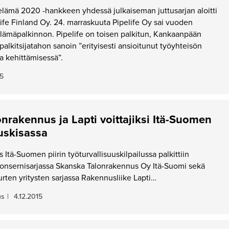
lämä 2020 -hankkeen yhdessä julkaiseman juttusarjan aloitti
fe Finland Oy. 24. marraskuuta Pipelife Oy sai vuoden
ämäpalkinnon. Pipelife on toisen palkitun, Kankaanpään
alkitsijatahon sanoin ”erityisesti ansioitunut työyhteisön
a kehittämisessä”.
15
nrakennus ja Lapti voittajiksi Itä-Suomen
uuskisassa
Itä-Suomen piirin työturvallisuuskilpailussa palkittiin
konsernisarjassa Skanska Talonrakennus Oy Itä-Suomi sekä
urten yritysten sarjassa Rakennusliike Lapti…
us
|
4.12.2015