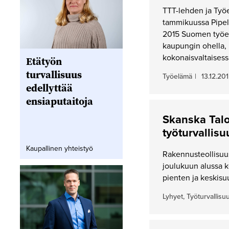
TTT-lehden ja Työe
tammikuussa Pipeli
2015 Suomen työel
kaupungin ohella, p
kokonaisvaltaisess
Etätyön
turvallisuus
Työelämä
|
13.12.20
edellyttää
ensiaputaitoja
Skanska Talo
työturvallis
Kaupallinen yhteistyö
Rakennusteollisuus 
joulukuun alussa 
pienten ja keskisu
Lyhyet, Työturvallisu