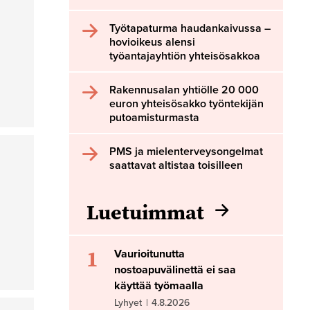
Työtapaturma haudankaivussa –
hovioikeus alensi
työantajayhtiön yhteisösakkoa
Rakennusalan yhtiölle 20 000
euron yhteisösakko työntekijän
putoamisturmasta
PMS ja mielenterveysongelmat
saattavat altistaa toisilleen
Luetuimmat
1
Vaurioitunutta
nostoapuvälinettä ei saa
käyttää työmaalla
Lyhyet
|
4.8.2026