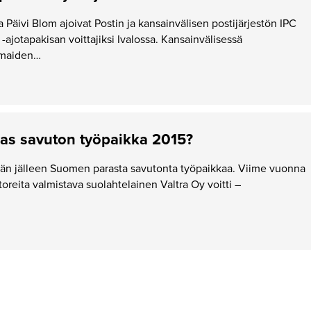
 Päivi Blom ajoivat Postin ja kansainvälisen postijärjestön IPC
-ajotapakisan voittajiksi Ivalossa. Kansainvälisessä
i maiden…
as savuton työpaikka 2015?
ään jälleen Suomen parasta savutonta työpaikkaa. Viime vuonna
aktoreita valmistava suolahtelainen Valtra Oy voitti –