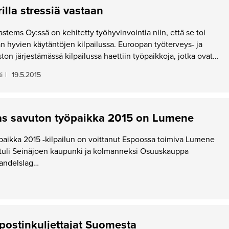
rilla stressiä vastaan
stems Oy:ssä on kehitetty työhyvinvointia niin, että se toi
 hyvien käytäntöjen kilpailussa. Euroopan työterveys- ja
ston järjestämässä kilpailussa haettiin työpaikkoja, jotka ovat…
i
|
19.5.2015
s savuton työpaikka 2015 on Lumene
paikka 2015 -kilpailun on voittanut Espoossa toimiva Lumene
le tuli Seinäjoen kaupunki ja kolmanneksi Osuuskauppa
andelslag…
postinkuljettajat Suomesta