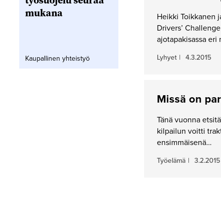
työsuojelu seuraa
mukana
Heikki Toikkanen ja
Drivers’ Challenge 
ajotapakisassa er
Lyhyet
|
4.3.2015
Kaupallinen yhteistyö
Missä on par
Tänä vuonna etsit
kilpailun voitti tr
ensimmäisenä…
Työelämä
|
3.2.2015