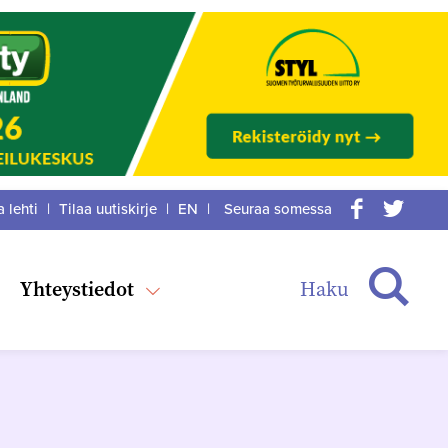
a lehti
|
Tilaa uutiskirje
|
EN
|
Seuraa somessa
acebook
itter
Haku
Yhteystiedot