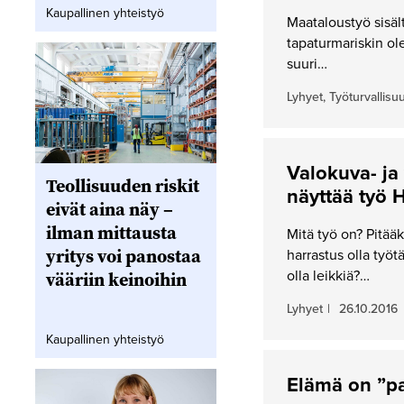
Kaupallinen yhteistyö
Maataloustyö sisält
tapaturmariskin ol
suuri…
Lyhyet, Työturvallisu
Valokuva- ja 
Teollisuuden riskit
näyttää työ 
eivät aina näy –
ilman mittausta
Mitä työ on? Pitää
yritys voi panostaa
harrastus olla työt
olla leikkiä?…
vääriin keinoihin
Lyhyet
|
26.10.2016
Kaupallinen yhteistyö
Elämä on ”pai