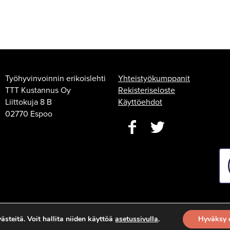
Työhyvinvoinnin erikoislehti
Yhteistyökumppanit
TTT Kustannus Oy
Rekisteriseloste
Liittokuja 8 B
Käyttöehdot
02770 Espoo
steitä. Voit hallita niiden käyttöä
asetussivulla
.
Hyväksy 