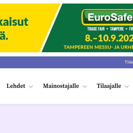
Tila
:
F
Tw
Lehdet
Mainostajalle
Tilaajalle