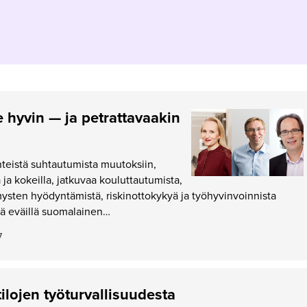
 hyvin — ja petrattavaakin
teistä suhtautumista muutoksiin,
ja kokeilla, jatkuvaa kouluttautumista,
sten hyödyntämistä, riskinottokykyä ja työhyvinvoinnista
llä eväillä suomalainen…
7
ilojen työturvallisuudesta