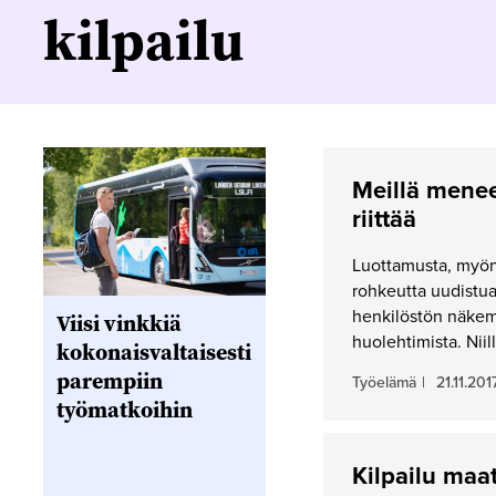
kilpailu
Meillä menee
riittää
Luottamusta, myön
rohkeutta uudistua 
henkilöstön näkemy
Viisi vinkkiä
huolehtimista. Nii
kokonaisvaltaisesti
parempiin
Työelämä
|
21.11.201
työmatkoihin
Kilpailu maat