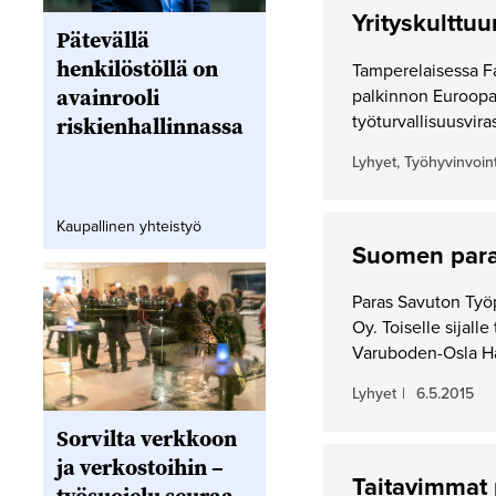
Yrityskulttuu
Pätevällä
henkilöstöllä on
Tamperelaisessa Fa
avainrooli
palkinnon Euroopan
työturvallisuusvira
riskienhallinnassa
Lyhyet, Työhyvinvoint
Kaupallinen yhteistyö
Suomen para
Paras Savuton Työ
Oy. Toiselle sijal
Varuboden-Osla H
Lyhyet
|
6.5.2015
Sorvilta verkkoon
ja verkostoihin –
Taitavimmat 