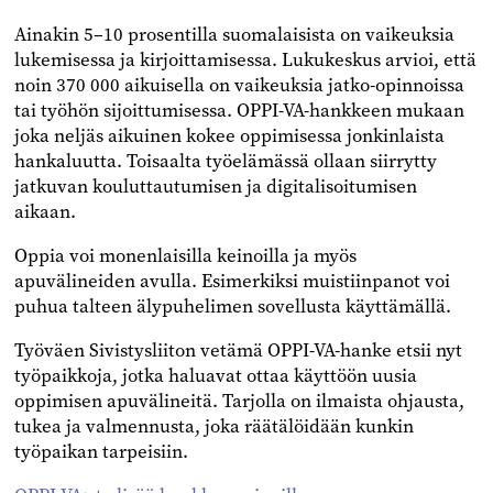
Ainakin 5–10 prosentilla suomalaisista on vaikeuksia
lukemisessa ja kirjoittamisessa. Lukukeskus arvioi, että
noin 370 000 aikuisella on vaikeuksia jatko-opinnoissa
tai työhön sijoittumisessa. OPPI-VA-hankkeen mukaan
joka neljäs aikuinen kokee oppimisessa jonkinlaista
hankaluutta. Toisaalta työelämässä ollaan siirrytty
jatkuvan kouluttautumisen ja digitalisoitumisen
aikaan.
Oppia voi monenlaisilla keinoilla ja myös
apuvälineiden avulla. Esimerkiksi muistiinpanot voi
puhua talteen älypuhelimen sovellusta käyttämällä.
Työväen Sivistysliiton vetämä OPPI-VA-hanke etsii nyt
työpaikkoja, jotka haluavat ottaa käyttöön uusia
oppimisen apuvälineitä. Tarjolla on ilmaista ohjausta,
tukea ja valmennusta, joka räätälöidään kunkin
työpaikan tarpeisiin.