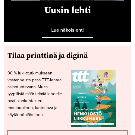
Uusin lehti
Lue näköislehti
Tilaa printtinä ja diginä
90 % lukijatutkimukseen
vastanneista pitää TTT-lehteä
asiantuntevana. Muita
tyypillisiä määritelmiä lehdelle
ovat ajankohtainen,
monipuolinen, luotettava ja
käytännönläheinen.