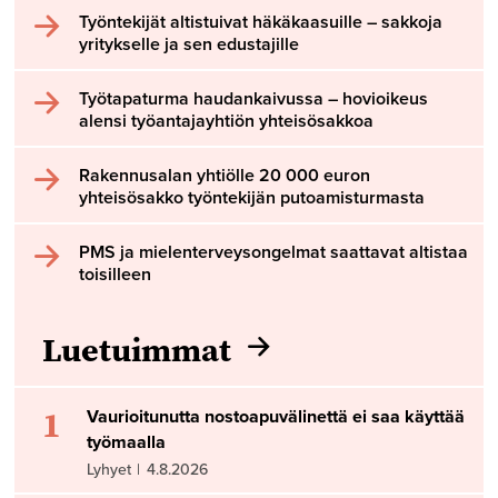
Työntekijät altistuivat häkäkaasuille – sakkoja
yritykselle ja sen edustajille
Työtapaturma haudankaivussa – hovioikeus
alensi työantajayhtiön yhteisösakkoa
Rakennusalan yhtiölle 20 000 euron
yhteisösakko työntekijän putoamisturmasta
PMS ja mielenterveysongelmat saattavat altistaa
toisilleen
Luetuimmat
1
Vaurioitunutta nostoapuvälinettä ei saa käyttää
työmaalla
Lyhyet
|
4.8.2026