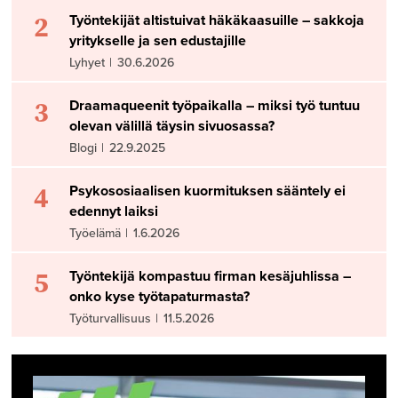
2
Työntekijät altistuivat häkäkaasuille – sakkoja
yritykselle ja sen edustajille
Lyhyet
|
30.6.2026
3
Draamaqueenit työpaikalla – miksi työ tuntuu
olevan välillä täysin sivuosassa?
Blogi
|
22.9.2025
4
Psykososiaalisen kuormituksen sääntely ei
edennyt laiksi
Työelämä
|
1.6.2026
5
Työntekijä kompastuu firman kesäjuhlissa –
onko kyse työtapaturmasta?
Työturvallisuus
|
11.5.2026