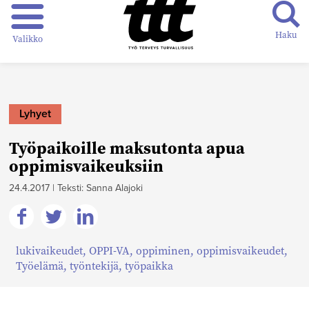
Haku
Valikko
Lyhyet
Työpaikoille maksutonta apua
oppimisvaikeuksiin
24.4.2017
|
Teksti: Sanna Alajoki
Jaa
Jaa
Jaa
lukivaikeudet
,
OPPI-VA
,
oppiminen
,
oppimisvaikeudet
,
Facebookissa
Twitterissä
Linkedinissä
Työelämä
,
työntekijä
,
työpaikka