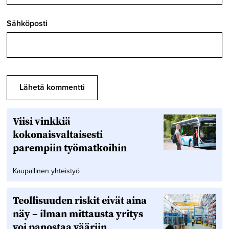
Sähköposti
Viisi vinkkiä
kokonaisvaltaisesti
parempiin työmatkoihin
Kaupallinen yhteistyö
Teollisuuden riskit eivät aina
näy – ilman mittausta yritys
voi panostaa vääriin