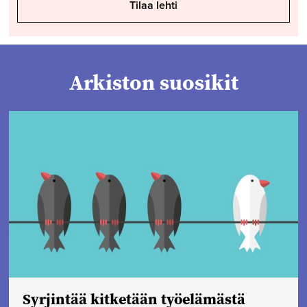
Tilaa lehti
Arkiston suosikit
Syrjintää kitketään työelämästä