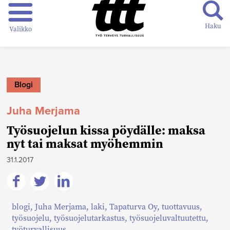
Haku
Valikko
Blogi
Juha Merjama
Työsuojelun kissa pöydälle: maksa
nyt tai maksat myöhemmin
31.1.2017
Jaa
Jaa
Jaa
blogi
,
Juha Merjama
,
laki
,
Tapaturva Oy
,
tuottavuus
,
Facebookissa
Twitterissä
Linkedinissä
työsuojelu
,
työsuojelutarkastus
,
työsuojeluvaltuutettu
,
työturvallisuus