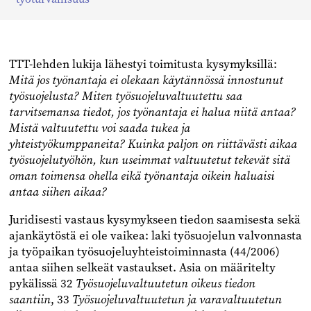
TTT-lehden lukija lähestyi toimitusta kysymyksillä:
Mitä jos työnantaja ei olekaan käytännössä innostunut
työsuojelusta? Miten työsuojeluvaltuutettu saa
tarvitsemansa tiedot, jos työnantaja ei halua niitä antaa?
Mistä valtuutettu voi saada tukea ja
yhteistyökumppaneita? Kuinka paljon on riittävästi aikaa
työsuojelutyöhön, kun useimmat valtuutetut tekevät sitä
oman toimensa ohella eikä työnantaja oikein haluaisi
antaa siihen aikaa?
Juridisesti vastaus kysymykseen tiedon saamisesta sekä
ajankäytöstä ei ole vaikea: laki työsuojelun valvonnasta
ja työpaikan työsuojeluyhteistoiminnasta (44/2006)
antaa siihen selkeät vastaukset. Asia on määritelty
pykälissä 32
Työsuojeluvaltuutetun oikeus tiedon
saantiin
, 33
Työsuojeluvaltuutetun ja varavaltuutetun