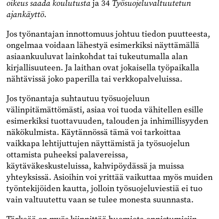
oikeus saada koulutusta
ja 34
Työsuojeluvaltuutetun
ajankäyttö
.
Jos työnantajan innottomuus johtuu tiedon puutteesta,
ongelmaa voidaan lähestyä esimerkiksi näyttämällä
asiaankuuluvat lainkohdat tai tukeutumalla alan
kirjallisuuteen. Ja laithan ovat jokaisella työpaikalla
nähtävissä joko paperilla tai verkkopalveluissa.
Jos työnantaja suhtautuu työsuojeluun
välinpitämättömästi, asiaa voi tuoda vähitellen esille
esimerkiksi tuottavuuden, talouden ja inhimillisyyden
näkökulmista. Käytännössä tämä voi tarkoittaa
vaikkapa lehtijuttujen näyttämistä ja työsuojelun
ottamista puheeksi palavereissa,
käytäväkeskusteluissa, kahvipöydässä ja muissa
yhteyksissä. Asioihin voi yrittää vaikuttaa myös muiden
työntekijöiden kautta, jolloin työsuojeluviestiä ei tuo
vain valtuutettu vaan se tulee monesta suunnasta.