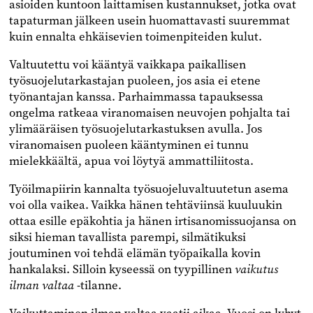
asioiden kuntoon laittamisen kustannukset, jotka ovat
tapaturman jälkeen usein huomattavasti suuremmat
kuin ennalta ehkäisevien toimenpiteiden kulut.
Valtuutettu voi kääntyä vaikkapa paikallisen
työsuojelutarkastajan puoleen, jos asia ei etene
työnantajan kanssa. Parhaimmassa tapauksessa
ongelma ratkeaa viranomaisen neuvojen pohjalta tai
ylimääräisen työsuojelutarkastuksen avulla. Jos
viranomaisen puoleen kääntyminen ei tunnu
mielekkäältä, apua voi löytyä ammattiliitosta.
Työilmapiirin kannalta työsuojeluvaltuutetun asema
voi olla vaikea. Vaikka hänen tehtäviinsä kuuluukin
ottaa esille epäkohtia ja hänen irtisanomissuojansa on
siksi hieman tavallista parempi, silmätikuksi
joutuminen voi tehdä elämän työpaikalla kovin
hankalaksi. Silloin kyseessä on tyypillinen
vaikutus
ilman valtaa
-tilanne.