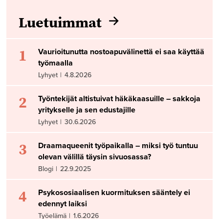
Luetuimmat
1
Vaurioitunutta nostoapuvälinettä ei saa käyttää
työmaalla
Lyhyet
|
4.8.2026
2
Työntekijät altistuivat häkäkaasuille – sakkoja
yritykselle ja sen edustajille
Lyhyet
|
30.6.2026
3
Draamaqueenit työpaikalla – miksi työ tuntuu
olevan välillä täysin sivuosassa?
Blogi
|
22.9.2025
4
Psykososiaalisen kuormituksen sääntely ei
edennyt laiksi
Työelämä
|
1.6.2026