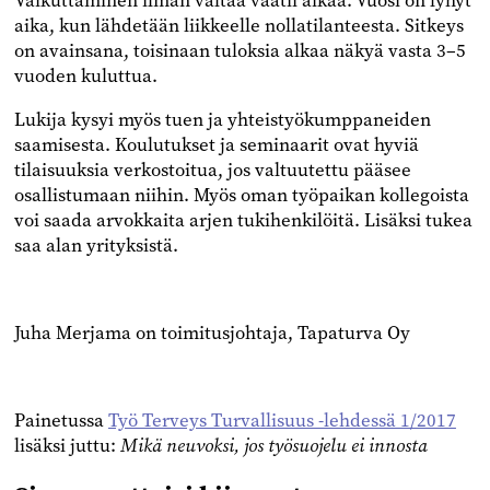
Vaikuttaminen ilman valtaa vaatii aikaa. Vuosi on lyhyt
aika, kun lähdetään liikkeelle nollatilanteesta. Sitkeys
on avainsana, toisinaan tuloksia alkaa näkyä vasta 3–5
vuoden kuluttua.
Lukija kysyi myös tuen ja yhteistyökumppaneiden
saamisesta. Koulutukset ja seminaarit ovat hyviä
tilaisuuksia verkostoitua, jos valtuutettu pääsee
osallistumaan niihin. Myös oman työpaikan kollegoista
voi saada arvokkaita arjen tukihenkilöitä. Lisäksi tukea
saa alan yrityksistä.
Juha Merjama on toimitusjohtaja, Tapaturva Oy
Painetussa
Työ Terveys Turvallisuus -lehdessä 1/2017
lisäksi juttu:
Mikä neuvoksi, jos työsuojelu ei innosta