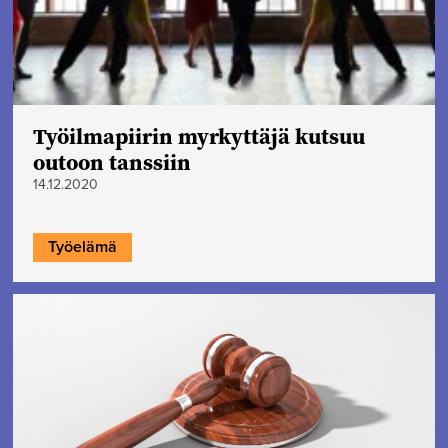
Työilmapiirin myrkyttäjä kutsuu
outoon tanssiin
14.12.2020
Työelämä