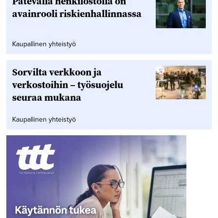
Pätevällä henkilöstöllä on
avainrooli riskienhallinnassa
Kaupallinen yhteistyö
Sorvilta verkkoon ja
verkostoihin – työsuojelu
seuraa mukana
Kaupallinen yhteistyö