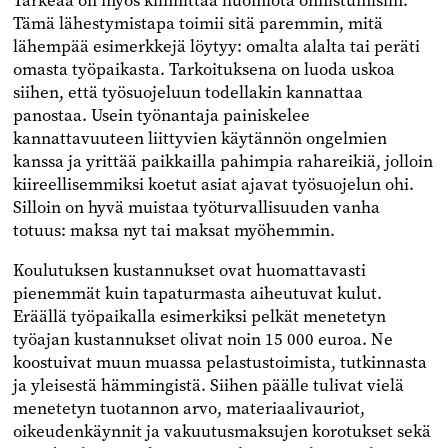
Tärkeää on myös kiinnittää huomiota onnistumisiin.
Tämä lähestymistapa toimii sitä paremmin, mitä
lähempää esimerkkejä löytyy: omalta alalta tai peräti
omasta työpaikasta. Tarkoituksena on luoda uskoa
siihen, että työsuojeluun todellakin kannattaa
panostaa. Usein työnantaja painiskelee
kannattavuuteen liittyvien käytännön ongelmien
kanssa ja yrittää paikkailla pahimpia rahareikiä, jolloin
kiireellisemmiksi koetut asiat ajavat työsuojelun ohi.
Silloin on hyvä muistaa työturvallisuuden vanha
totuus: maksa nyt tai maksat myöhemmin.
Koulutuksen kustannukset ovat huomattavasti
pienemmät kuin tapaturmasta aiheutuvat kulut.
Eräällä työpaikalla esimerkiksi pelkät menetetyn
työajan kustannukset olivat noin 15 000 euroa. Ne
koostuivat muun muassa pelastustoimista, tutkinnasta
ja yleisestä hämmingistä. Siihen päälle tulivat vielä
menetetyn tuotannon arvo, materiaalivauriot,
oikeudenkäynnit ja vakuutusmaksujen korotukset sekä