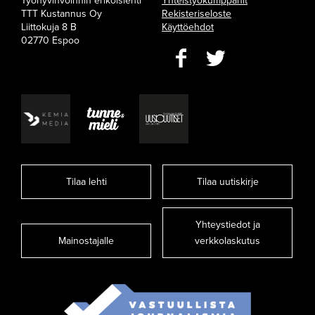
Työhyvinvoinnin erikoislehti
Yhteistyökumppanit
TTT Kustannus Oy
Rekisteriseloste
Liittokuja 8 B
Käyttöehdot
02770 Espoo
Tilaa lehti
Tilaa uutiskirje
Yhteystiedot ja
Mainostajalle
verkkolaskutus