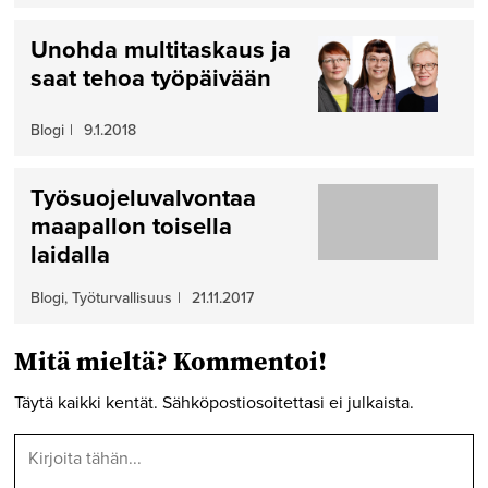
Unohda multitaskaus ja
saat tehoa työpäivään
Blogi
|
9.1.2018
Työsuojeluvalvontaa
maapallon toisella
laidalla
Blogi, Työturvallisuus
|
21.11.2017
Mitä mieltä? Kommentoi!
Täytä kaikki kentät. Sähköpostiosoitettasi ei julkaista.