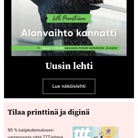
Uusin lehti
Lue näköislehti
Tilaa printtinä ja diginä
90 % lukijatutkimukseen
vastanneista pitää TTT-lehteä