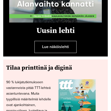
Uusin lehti
Lue näköislehti
Tilaa printtinä ja diginä
90 % lukijatutkimukseen
vastanneista pitää TTT-lehteä
asiantuntevana. Muita
tyypillisiä määritelmiä lehdelle
ovat ajankohtainen,
monipuolinen, luotettava ja