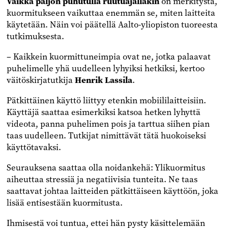
Vaikka paljon puhutulla ruutuajallakin
on merkitystä,
kuormitukseen vaikuttaa enemmän se, miten laitteita
käytetään. Näin voi päätellä Aalto-yliopiston tuoreesta
tutkimuksesta.
– Kaikkein kuormittuneimpia ovat ne, jotka palaavat
puhelimelle yhä uudelleen lyhyiksi hetkiksi, kertoo
väitöskirjatutkija
Henrik Lassila
.
Pätkittäinen käyttö liittyy etenkin mobiililaitteisiin.
Käyttäjä saattaa esimerkiksi katsoa hetken lyhyttä
videota, panna puhelimen pois ja tarttua siihen pian
taas uudelleen. Tutkijat nimittävät tätä huokoiseksi
käyttötavaksi.
Seurauksena saattaa olla noidankehä: Ylikuormitus
aiheuttaa stressiä ja negatiivisia tunteita. Ne taas
saattavat johtaa laitteiden pätkittäiseen käyttöön, joka
lisää entisestään kuormitusta.
Ihmisestä voi tuntua, ettei hän pysty käsittelemään