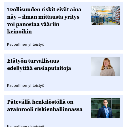
Teollisuuden riskit eivät aina
näy – ilman mittausta yritys
voi panostaa vääriin
keinoihin
Kaupallinen yhteistyö
Etätyön turvallisuus
edellyttää ensiaputaitoja
Kaupallinen yhteistyö
Pätevällä henkilöstöllä on
avainrooli riskienhallinnassa
Kaupallinen yhteistyö