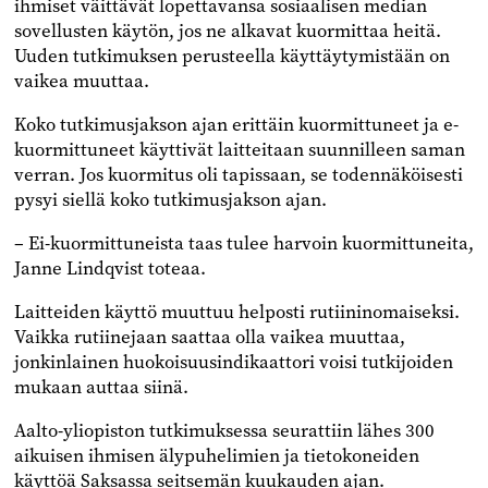
ihmiset väittävät lopettavansa sosiaalisen median
sovellusten käytön, jos ne alkavat kuormittaa heitä.
Uuden tutkimuksen perusteella käyttäytymistään on
vaikea muuttaa.
Koko tutkimusjakson ajan erittäin kuormittuneet ja e-
kuormittuneet käyttivät laitteitaan suunnilleen saman
verran. Jos kuormitus oli tapissaan, se todennäköisesti
pysyi siellä koko tutkimusjakson ajan.
– Ei-kuormittuneista taas tulee harvoin kuormittuneita,
Janne Lindqvist toteaa.
Laitteiden käyttö muuttuu helposti rutiininomaiseksi.
Vaikka rutiinejaan saattaa olla vaikea muuttaa,
jonkinlainen huokoisuusindikaattori voisi tutkijoiden
mukaan auttaa siinä.
Aalto-yliopiston tutkimuksessa seurattiin lähes 300
aikuisen ihmisen älypuhelimien ja tietokoneiden
käyttöä Saksassa seitsemän kuukauden ajan.