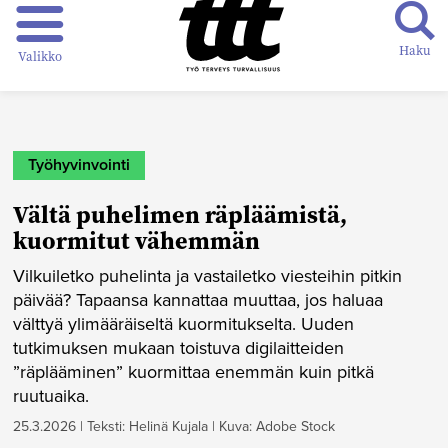
Haku
Valikko
Työhyvinvointi
Vältä puhelimen räpläämistä,
kuormitut vähemmän
Vilkuiletko puhelinta ja vastailetko viesteihin pitkin
päivää? Tapaansa kannattaa muuttaa, jos haluaa
välttyä ylimääräiseltä kuormitukselta. Uuden
tutkimuksen mukaan toistuva digilaitteiden
”räplääminen” kuormittaa enemmän kuin pitkä
ruutuaika.
25.3.2026
|
Teksti: Helinä Kujala
|
Kuva: Adobe Stock