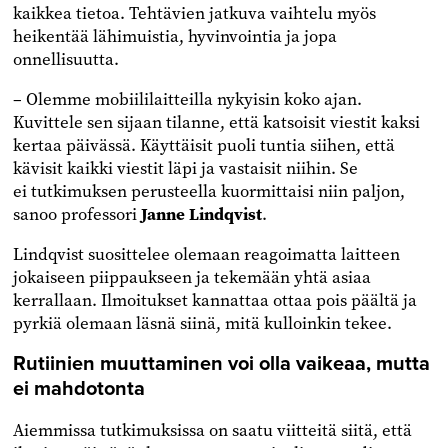
kaikkea tietoa. Tehtävien jatkuva vaihtelu myös
heikentää lähimuistia, hyvinvointia ja jopa
onnellisuutta.
– Olemme mobiililaitteilla nykyisin koko ajan.
Kuvittele sen sijaan tilanne, että katsoisit viestit kaksi
kertaa päivässä. Käyttäisit puoli tuntia siihen, että
kävisit kaikki viestit läpi ja vastaisit niihin. Se
ei tutkimuksen perusteella kuormittaisi niin paljon,
sanoo professori
Janne Lindqvist
.
Lindqvist suosittelee olemaan reagoimatta laitteen
jokaiseen piippaukseen ja tekemään yhtä asiaa
kerrallaan. Ilmoitukset kannattaa ottaa pois päältä ja
pyrkiä olemaan läsnä siinä, mitä kulloinkin tekee.
Rutiinien muuttaminen voi olla vaikeaa, mutta
ei mahdotonta
Aiemmissa tutkimuksissa on saatu viitteitä siitä, että