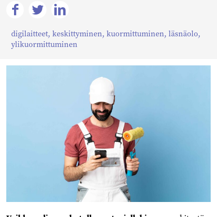
Jaa
Jaa
Jaa
digilaitteet
,
keskittyminen
,
kuormittuminen
,
läsnäolo
,
Facebookissa
Twitterissä
Linkedinissä
ylikuormittuminen