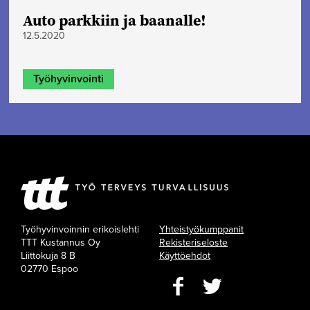
Auto parkkiin ja baanalle!
12.5.2020
Työhyvinvointi
Työhyvinvoinnin erikoislehti
Yhteistyökumppanit
TTT Kustannus Oy
Rekisteriseloste
Liittokuja 8 B
Käyttöehdot
02770 Espoo