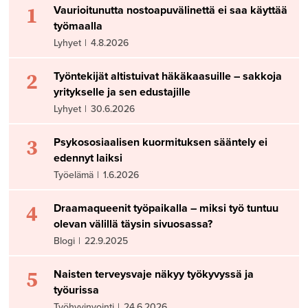
1
Vaurioitunutta nostoapuvälinettä ei saa käyttää
työmaalla
Lyhyet
|
4.8.2026
2
Työntekijät altistuivat häkäkaasuille – sakkoja
yritykselle ja sen edustajille
Lyhyet
|
30.6.2026
3
Psykososiaalisen kuormituksen sääntely ei
edennyt laiksi
Työelämä
|
1.6.2026
4
Draamaqueenit työpaikalla – miksi työ tuntuu
olevan välillä täysin sivuosassa?
Blogi
|
22.9.2025
5
Naisten terveysvaje näkyy työkyvyssä ja
työurissa
Työhyvinvointi
|
24.6.2026