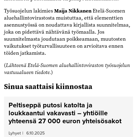
Työsuojelun lakimies
Maija Nikkanen
Etelä-Suomen
aluehallintovirastosta muistuttaa, että elementtien
asennustyössä on noudattava kirjallista suunnitelmaa,
joka on pidettävä nähtävänä työmaalla. Jos
suunnitelmasta joudutaan poikkeamaan, muutosten
vaikutukset työturvallisuuteen on arvioitava ennen
töiden jatkamista.
(
Lähteenä Etelä-Suomen aluehallintovirasto
n työsuojelun
vastuualueen tiedote.
)
Sinua saattaisi kiinnostaa
Peltiseppä putosi katolta ja
loukkaantui vakavasti – yhtiöille
yhteensä 27 000 euron yhteisösakot
Lyhyet
|
6.10.2025