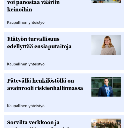
voi panostaa vääriin
keinoihin
Kaupallinen yhteistyö
Etätyön turvallisuus
edellyttää ensiaputaitoja
Kaupallinen yhteistyö
Pätevällä henkilöstöllä on
avainrooli riskienhallinnassa
Kaupallinen yhteistyö
Sorvilta verkkoon ja