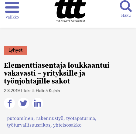
Haku
Valikko
Lyhyet
Elementtiasentaja loukkaantui
vakavasti – yrityksille ja
työnjohtajille sakot
2.8.2019
|
Teksti: Helinä Kujala
Jaa
Jaa
Jaa
putoaminen
,
rakennustyö
,
työtapaturma
,
Facebookissa
Twitterissä
Linkedinissä
työturvallisuusrikos
,
yhteisösakko