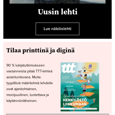
Uusin lehti
Lue näköislehti
Tilaa printtinä ja diginä
90 % lukijatutkimukseen
vastanneista pitää TTT-lehteä
asiantuntevana. Muita
tyypillisiä määritelmiä lehdelle
ovat ajankohtainen,
monipuolinen, luotettava ja
käytännönläheinen.