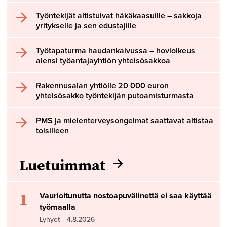
Työntekijät altistuivat häkäkaasuille – sakkoja
yritykselle ja sen edustajille
Työtapaturma haudankaivussa – hovioikeus
alensi työantajayhtiön yhteisösakkoa
Rakennusalan yhtiölle 20 000 euron
yhteisösakko työntekijän putoamisturmasta
PMS ja mielenterveysongelmat saattavat altistaa
toisilleen
Luetuimmat
1
Vaurioitunutta nostoapuvälinettä ei saa käyttää
työmaalla
Lyhyet
|
4.8.2026