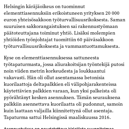
Helsingin käräjäoikeus on tuominnut
elementtiasennuksiin erikoistuneen yrityksen 20 000
euron yhteisösakkoon työturvallisuusrikoksesta. Saman
suuruisen sakkorangaistuksen sai rakennustyömaan
päätoteuttajana toiminut yhtiö. Lisäksi molempien
yhtiöiden työnjohtajat tuomittiin 60 päiväsakkoon
työturvallisuusrikoksesta ja vammantuottamuksesta.
Kyse on elementtiasennuksessa sattuneesta
työtapaturmasta, jossa aliurakoitsijan työntekijä putosi
noin viiden metrin korkeudesta ja loukkaantui
vakavasti. Hän oli ollut asentamassa betonisia
kuorilaattoja deltapalkkien eli välipohjarakenteissa
käytettävien palkkien varaan, kun yksi palkeista oli
pyörähtänyt kesken asennuksen. Tämän seurauksena
palkkiin asennettava kuorilaatta oli pudonnut, samoin
kuin laattaan valjailla kiinnitettynä ollut asentaja.
Tapaturma sattui Helsingissä maaliskuussa 2016.