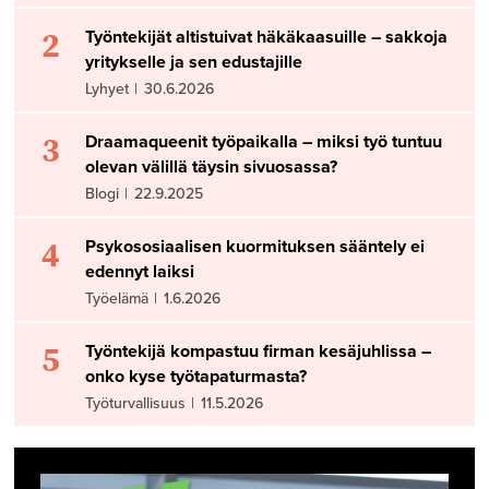
2
Työntekijät altistuivat häkäkaasuille – sakkoja
yritykselle ja sen edustajille
Lyhyet
|
30.6.2026
3
Draamaqueenit työpaikalla – miksi työ tuntuu
olevan välillä täysin sivuosassa?
Blogi
|
22.9.2025
4
Psykososiaalisen kuormituksen sääntely ei
edennyt laiksi
Työelämä
|
1.6.2026
5
Työntekijä kompastuu firman kesäjuhlissa –
onko kyse työtapaturmasta?
Työturvallisuus
|
11.5.2026