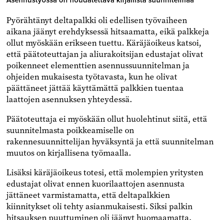
Asennustyössa on noudatettava kirjallista suunnitelmaa
Pyörähtänyt deltapalkki oli edellisen työvaiheen
aikana jäänyt erehdyksessä hitsaamatta, eikä palkkeja
ollut myöskään erikseen tuettu. Käräjäoikeus katsoi,
että päätoteuttajan ja aliurakoitsijan edustajat olivat
poikenneet elementtien asennussuunnitelman ja
ohjeiden mukaisesta työtavasta, kun he olivat
päättäneet jättää käyttämättä palkkien tuentaa
laattojen asennuksen yhteydessä.
Päätoteuttaja ei myöskään ollut huolehtinut siitä, että
suunnitelmasta poikkeamiselle on
rakennesuunnittelijan hyväksyntä ja että suunnitelman
muutos on kirjallisena työmaalla.
Lisäksi käräjäoikeus totesi, että molempien yritysten
edustajat olivat ennen kuorilaattojen asennusta
jättäneet varmistamatta, että deltapalkkien
kiinnitykset oli tehty asianmukaisesti. Siksi palkin
hitsauksen puuttuminen oli jäänyt huomaamatta.