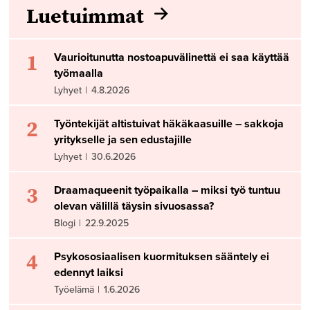
Luetuimmat
1
Vaurioitunutta nostoapuvälinettä ei saa käyttää
työmaalla
Lyhyet
|
4.8.2026
2
Työntekijät altistuivat häkäkaasuille – sakkoja
yritykselle ja sen edustajille
Lyhyet
|
30.6.2026
3
Draamaqueenit työpaikalla – miksi työ tuntuu
olevan välillä täysin sivuosassa?
Blogi
|
22.9.2025
4
Psykososiaalisen kuormituksen sääntely ei
edennyt laiksi
Työelämä
|
1.6.2026