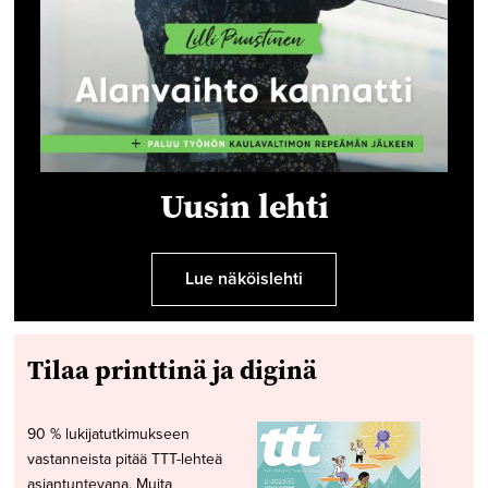
Uusin lehti
Lue näköislehti
Tilaa printtinä ja diginä
90 % lukijatutkimukseen
vastanneista pitää TTT-lehteä
asiantuntevana. Muita