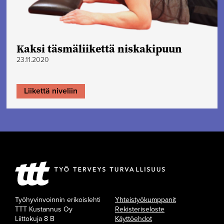
Kaksi täsmäliikettä niskakipuun
23.11.2020
Liikettä niveliin
Työhyvinvoinnin erikoislehti
Yhteistyökumppanit
TTT Kustannus Oy
Rekisteriseloste
Liittokuja 8 B
Käyttöehdot