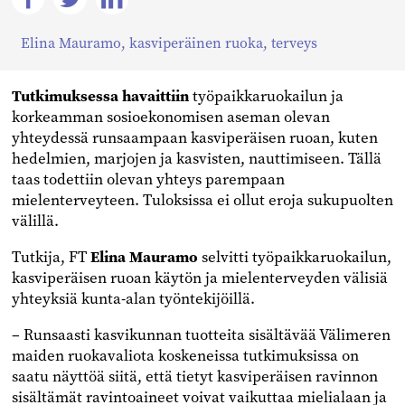
Jaa
Jaa
Jaa
Elina Mauramo
,
kasviperäinen ruoka
,
terveys
Facebookissa
Twitterissä
Linkedinissä
Tutkimuksessa havaittiin
työpaikkaruokailun ja
korkeamman sosioekonomisen aseman olevan
yhteydessä runsaampaan kasviperäisen ruoan, kuten
hedelmien, marjojen ja kasvisten, nauttimiseen. Tällä
taas todettiin olevan yhteys parempaan
mielenterveyteen. Tuloksissa ei ollut eroja sukupuolten
välillä.
Tutkija, FT
Elina Mauramo
selvitti työpaikkaruokailun,
kasviperäisen ruoan käytön ja mielenterveyden välisiä
yhteyksiä kunta-alan työntekijöillä.
– Runsaasti kasvikunnan tuotteita sisältävää Välimeren
maiden ruokavaliota koskeneissa tutkimuksissa on
saatu näyttöä siitä, että tietyt kasviperäisen ravinnon
sisältämät ravintoaineet voivat vaikuttaa mielialaan ja