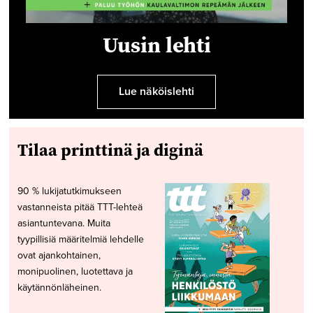
Uusin lehti
Lue näköislehti
Tilaa printtinä ja diginä
90 % lukijatutkimukseen
vastanneista pitää TTT-lehteä
asiantuntevana. Muita
tyypillisiä määritelmiä lehdelle
ovat ajankohtainen,
monipuolinen, luotettava ja
käytännönläheinen.