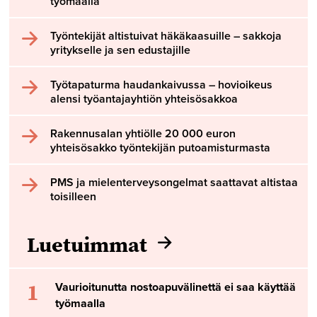
työmaalla
Työntekijät altistuivat häkäkaasuille – sakkoja
yritykselle ja sen edustajille
Työtapaturma haudankaivussa – hovioikeus
alensi työantajayhtiön yhteisösakkoa
Rakennusalan yhtiölle 20 000 euron
yhteisösakko työntekijän putoamisturmasta
PMS ja mielenterveysongelmat saattavat altistaa
toisilleen
Luetuimmat
1
Vaurioitunutta nostoapuvälinettä ei saa käyttää
työmaalla