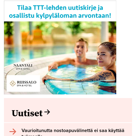
Uutiset
Vaurioitunutta nostoapuvälinettä ei saa käyttää