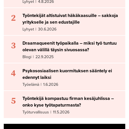
Lyhyet
|
4.8.2026
2
Työntekijät altistuivat häkäkaasuille – sakkoja
yritykselle ja sen edustajille
Lyhyet
|
30.6.2026
3
Draamaqueenit työpaikalla – miksi työ tuntuu
olevan välillä täysin sivuosassa?
Blogi
|
22.9.2025
4
Psykososiaalisen kuormituksen sääntely ei
edennyt laiksi
Työelämä
|
1.6.2026
5
Työntekijä kompastuu firman kesäjuhlissa –
onko kyse työtapaturmasta?
Työturvallisuus
|
11.5.2026