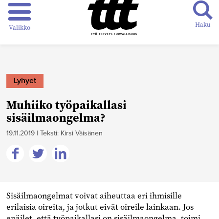
Haku
Valikko
Lyhyet
Muhiiko työpaikallasi
sisäilmaongelma?
19.11.2019
|
Teksti: Kirsi Väisänen
Jaa
Jaa
Jaa
Facebookissa
Twitterissä
Linkedinissä
Sisäilmaongelmat voivat aiheuttaa eri ihmisille
erilaisia oireita, ja jotkut eivät oireile lainkaan. Jos
epäilet, että työpaikallasi on sisäilmaongelma, toimi