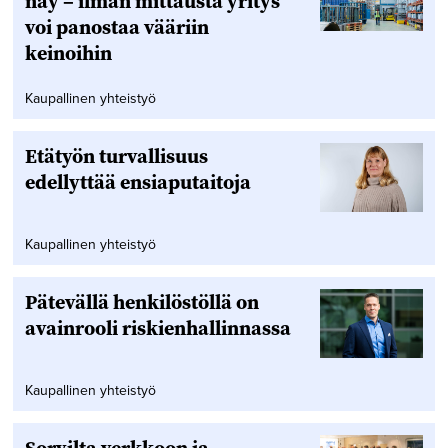
näy – ilman mittausta yritys
voi panostaa vääriin
keinoihin
Kaupallinen yhteistyö
Etätyön turvallisuus
edellyttää ensiaputaitoja
Kaupallinen yhteistyö
Pätevällä henkilöstöllä on
avainrooli riskienhallinnassa
Kaupallinen yhteistyö
Sorvilta verkkoon ja