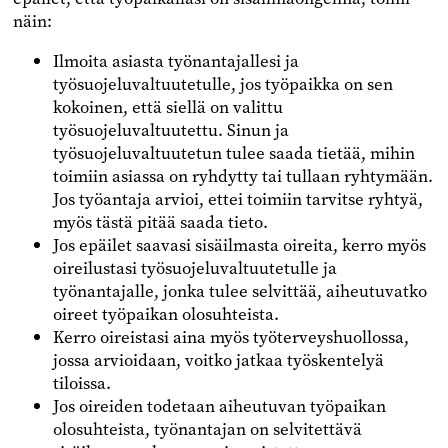
näin:
Ilmoita asiasta työnantajallesi ja
työsuojeluvaltuutetulle, jos työpaikka on sen
kokoinen, että siellä on valittu
työsuojeluvaltuutettu. Sinun ja
työsuojeluvaltuutetun tulee saada tietää, mihin
toimiin asiassa on ryhdytty tai tullaan ryhtymään.
Jos työantaja arvioi, ettei toimiin tarvitse ryhtyä,
myös tästä pitää saada tieto.
Jos epäilet saavasi sisäilmasta oireita, kerro myös
oireilustasi työsuojeluvaltuutetulle ja
työnantajalle, jonka tulee selvittää, aiheutuvatko
oireet työpaikan olosuhteista.
Kerro oireistasi aina myös työterveyshuollossa,
jossa arvioidaan, voitko jatkaa työskentelyä
tiloissa.
Jos oireiden todetaan aiheutuvan työpaikan
olosuhteista, työnantajan on selvitettävä