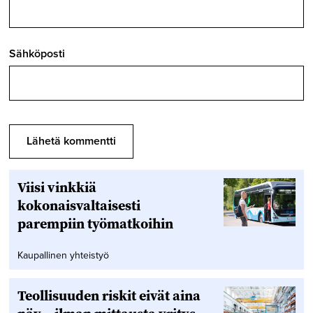
Sähköposti
Viisi vinkkiä
kokonaisvaltaisesti
parempiin työmatkoihin
Kaupallinen yhteistyö
Teollisuuden riskit eivät aina