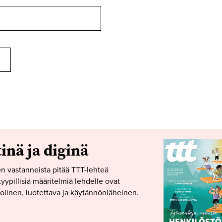
tinä ja diginä
n vastanneista pitää TTT-lehteä
yypillisiä määritelmiä lehdelle ovat
linen, luotettava ja käytännönläheinen.