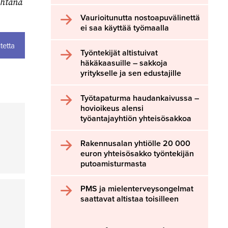
ohtana
Vaurioitunutta nostoapuvälinettä
ei saa käyttää työmaalla
tetta
Työntekijät altistuivat
häkäkaasuille – sakkoja
yritykselle ja sen edustajille
Työtapaturma haudankaivussa –
hovioikeus alensi
työantajayhtiön yhteisösakkoa
Rakennusalan yhtiölle 20 000
euron yhteisösakko työntekijän
putoamisturmasta
PMS ja mielenterveysongelmat
saattavat altistaa toisilleen