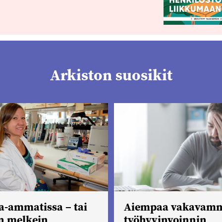
Arkiston suosikit
-ammatissa – tai
Aiempaa vakavam
n melkein
työhyvinvoinnin