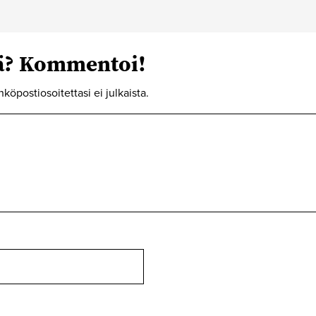
tä? Kommentoi!
hköpostiosoitettasi ei julkaista.