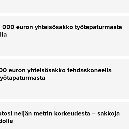
10 000 euron yhteisösakko työtapaturmasta
lla
000 euron yhteisösakko tehdaskoneella
työtapaturmasta
utosi neljän metrin korkeudesta – sakkoja
dolle