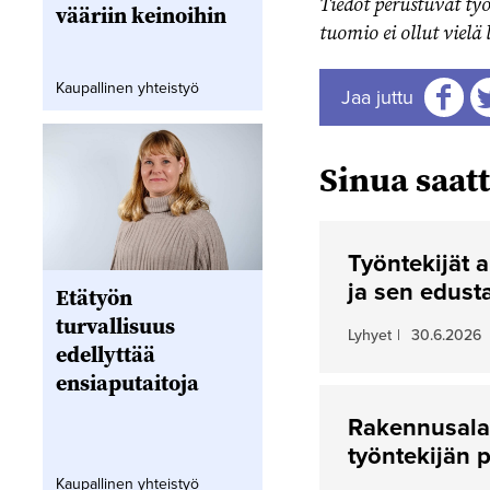
Tiedot perustuvat ty
vääriin keinoihin
tuomio ei ollut vielä
Kaupallinen yhteistyö
Jaa juttu
Jaa
J
Sinua saatt
Työntekijät a
ja sen edusta
Etätyön
turvallisuus
Lyhyet
|
30.6.2026
edellyttää
ensiaputaitoja
Rakennusalan
työntekijän 
Kaupallinen yhteistyö