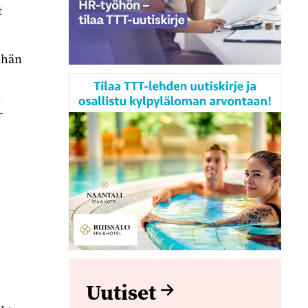
t
 hän
n
-
Uutiset