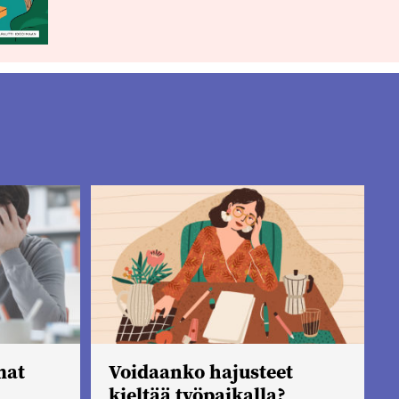
mat
Voidaanko hajusteet
kieltää työpaikalla?