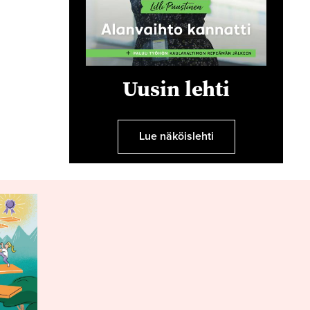
Uusin lehti
Lue näköislehti