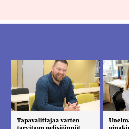
Tapavalittajaa varten
Unelma
tarvitaan pelisäännöt
ainaki