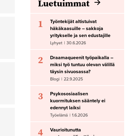
Luetuimmat
1
Työntekijät altistuivat
häkäkaasuille – sakkoja
yritykselle ja sen edustajille
Lyhyet
|
30.6.2026
2
Draamaqueenit työpaikalla –
miksi työ tuntuu olevan välillä
täysin sivuosassa?
Blogi
|
22.9.2025
3
Psykososiaalisen
kuormituksen sääntely ei
edennyt laiksi
Työelämä
|
1.6.2026
4
Vaurioitunutta