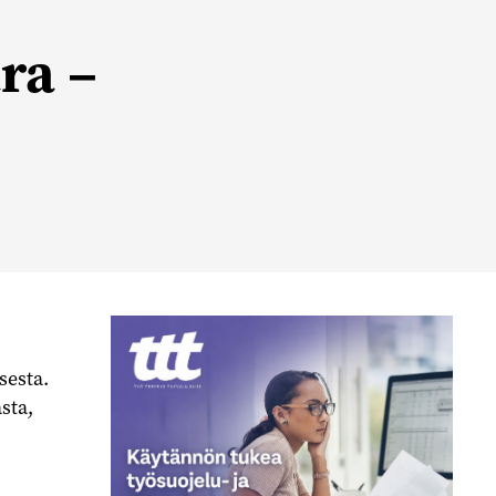
ra –
sesta.
sta,