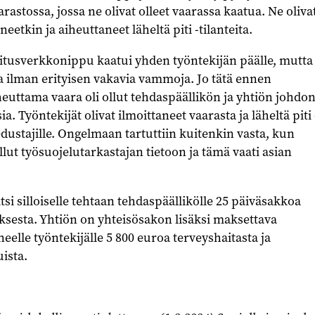
arastossa, jossa ne olivat olleet vaarassa kaatua. Ne oliva
etkin ja aiheuttaneet läheltä piti -tilanteita.
tusverkkonippu kaatui yhden työntekijän päälle, mutta
a ilman erityisen vakavia vammoja. Jo tätä ennen
uttama vaara oli ollut tehdaspäällikön ja yhtiön johdo
a. Työntekijät olivat ilmoittaneet vaarasta ja läheltä piti 
edustajille. Ongelmaan tartuttiin kuitenkin vasta, kun
llut työsuojelutarkastajan tietoon ja tämä vaati asian
si silloiselle tehtaan tehdaspäällikölle 25 päiväsakkoa
ksesta. Yhtiön on yhteisösakon lisäksi maksettava
elle työntekijälle 5 800 euroa terveyshaitasta ja
ista.