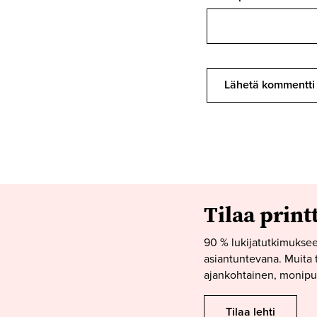
Tilaa print
90 % lukijatutkimuksee
asiantuntevana. Muita t
ajankohtainen, monipuo
Tilaa lehti