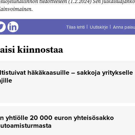
ösuojeluhallinnon tiedotteeseen (1.2.2024) Sen julkaisuajank
 lainvoimainen.
Tilaa lehti
Uutiskirje
Anna palau
aa
Jaa
aisi kiinnostaa
ltistuivat häkäkaasuille – sakkoja yritykselle
jille
 yhtiölle 20 000 euron yhteisösakko
putoamisturmasta