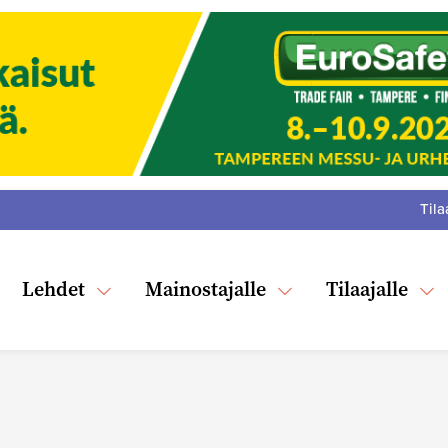
Tila
:
F
Tw
Lehdet
Mainostajalle
Tilaajalle