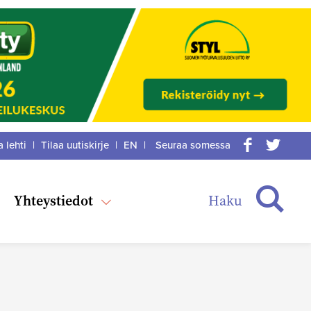
a lehti
|
Tilaa uutiskirje
|
EN
|
Seuraa somessa
acebook
itter
Haku
Yhteystiedot