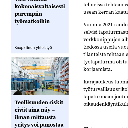
telineissä tehtaan v
kokonaisvaltaisesti
usean kerran kaatune
parempiin
työmatkoihin
Vuonna 2021 raudoi
selvisi tapaturmast
verkkonippujen aihe
tiedossa useita vuosi
Kaupallinen yhteistyö
tilanteista tehtaan 
työtapaturma oli tu
korjaamista.
Käräjäoikeus tuomit
työturvallisuusriko
tapaturmaan joutune
Teollisuuden riskit
oikeudenkäyntikulu
eivät aina näy –
ilman mittausta
yritys voi panostaa