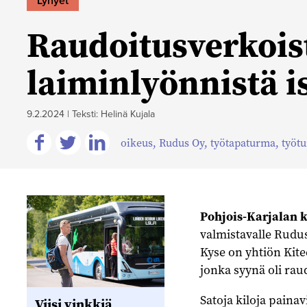
Lyhyet
Raudoitusverkoist
laiminlyönnistä is
9.2.2024
|
Teksti: Helinä Kujala
oikeus
,
Rudus Oy
,
työtapaturma
,
työtu
Jaa
Jaa
Jaa
Facebookissa
Twitterissä
Linkedinissä
Pohjois-Karjalan 
valmistavalle Rudus
Kyse on yhtiön Kite
jonka syynä oli rau
Satoja kiloja paina
Viisi vinkkiä