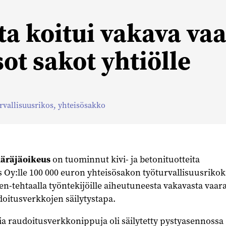
a koitui vakava vaa
ot sakot yhtiölle
rvallisuusrikos
,
yhteisösakko
käräjäoikeus
on tuominnut kivi- ja betonituotteita
 Oy:lle 100 000 euron yhteisösakon työturvallisuusrikok
en-tehtaalla työntekijöille aiheutuneesta vakavasta vaara
doitusverkkojen säilytystapa.
via raudoitusverkkonippuja oli säilytetty pystyasennossa