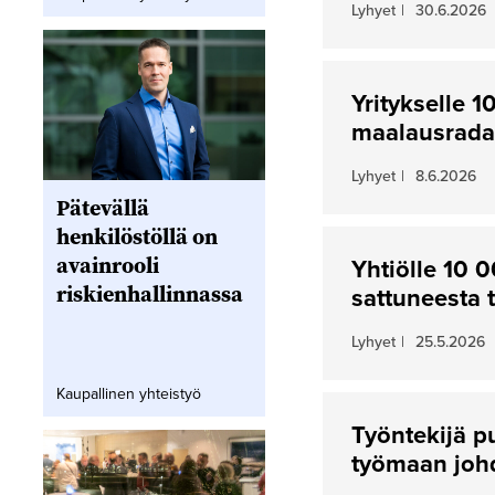
Lyhyet
|
30.6.2026
Yritykselle 
maalausrada
Lyhyet
|
8.6.2026
Pätevällä
henkilöstöllä on
avainrooli
Yhtiölle 10 
riskienhallinnassa
sattuneesta 
Lyhyet
|
25.5.2026
Kaupallinen yhteistyö
Työntekijä p
työmaan joh