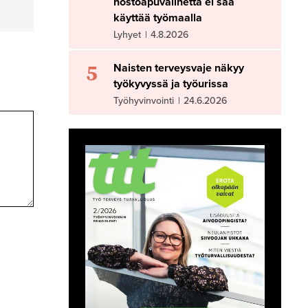
nostoapuvälinettä ei saa
käyttää työmaalla
Lyhyet
|
4.8.2026
5
Naisten terveysvaje näkyy
työkyvyssä ja työurissa
Työhyvinvointi
|
24.6.2026