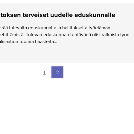
itoksen terveiset uudelle eduskunnalle
erää tulevalta eduskunnalta ja hallitukselta työelämän
kehittämistä. Tulevan eduskunnan tehtävänä olisi ratkaista työn
alisaation tuomia haasteita…
1
2