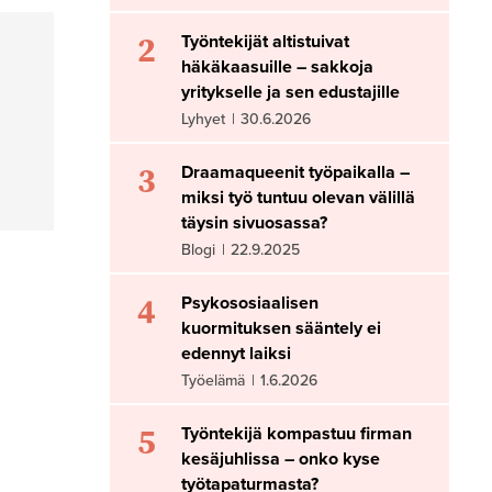
2
Työntekijät altistuivat
häkäkaasuille – sakkoja
yritykselle ja sen edustajille
Lyhyet
|
30.6.2026
3
Draamaqueenit työpaikalla –
miksi työ tuntuu olevan välillä
täysin sivuosassa?
Blogi
|
22.9.2025
4
Psykososiaalisen
kuormituksen sääntely ei
edennyt laiksi
Työelämä
|
1.6.2026
5
Työntekijä kompastuu firman
kesäjuhlissa – onko kyse
työtapaturmasta?