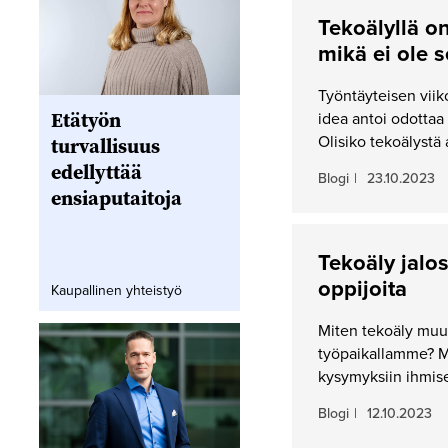
Tekoälyllä on
mikä ei ole 
Työntäyteisen viiko
Etätyön
idea antoi odottaa i
Olisiko tekoälystä 
turvallisuus
edellyttää
Blogi
|
23.10.2023
ensiaputaitoja
Tekoäly jalos
oppijoita
Kaupallinen yhteistyö
Miten tekoäly muut
työpaikallamme? M
kysymyksiin ihmise
Blogi
|
12.10.2023