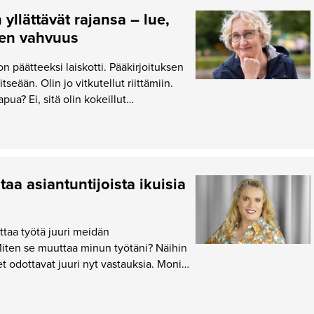
 yllättävät rajansa – lue,
sen vahvuus
n päätteeksi laiskotti. Pääkirjoituksen
tseään. Olin jo vitkutellut riittämiin.
apua? Ei, sitä olin kokeillut…
taa asiantuntijoista ikuisia
taa työtä juuri meidän
iten se muuttaa minun työtäni? Näihin
t odottavat juuri nyt vastauksia. Moni…