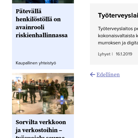
Pätevällä
Työterveysla
henkilöstöllä on
avainrooli
Työterveyslaitos p
riskienhallinnassa
kokonaisvaltaista 
murroksen ja digit
Lyhyet
|
16.1.2019
Kaupallinen yhteistyö
Artikkelien
Edellinen
sivutus
Sorvilta verkkoon
ja verkostoihin –