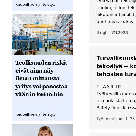
Työelämän tekoälyk
Kaupallinen yhteistyö
puoliin, jolloin t
liiketoimintamallit
unohtuvat. Tuleva
Blogi
|
7.11.2023
Turvallisuus­k
Teollisuuden riskit
tekoälyä – 
eivät aina näy –
tehostaa tur
ilman mittausta
yritys voi panostaa
TILAAJILLE
vääriin keinoihin
Työturvallisuudest
oikeanlaista tietoa
Safety -hankkeessa
Kaupallinen yhteistyö
Työturvallisuus
|
25