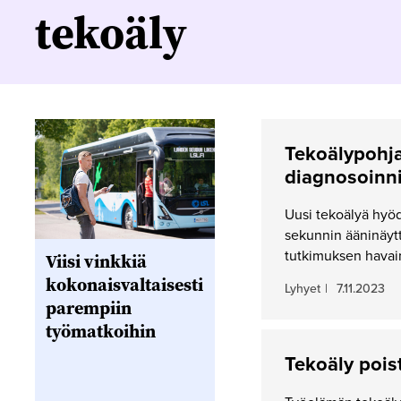
tekoäly
Tekoälypohja
diagnosoinn
Uusi tekoälyä hyö
sekunnin ääninäytt
tutkimuksen hava
Viisi vinkkiä
kokonaisvaltaisesti
Lyhyet
|
7.11.2023
parempiin
työmatkoihin
Tekoäly pois