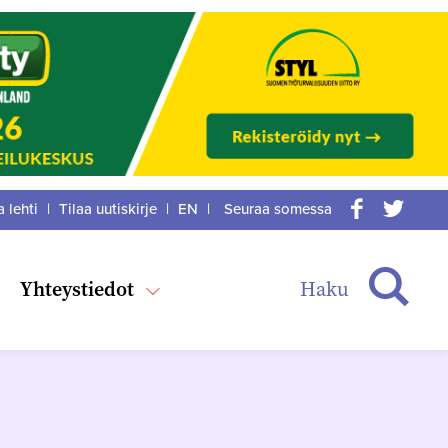
a lehti
|
Tilaa uutiskirje
|
EN
|
Seuraa somessa
acebook
itter
Haku
Yhteystiedot