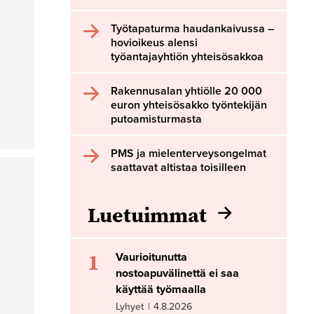
Työtapaturma haudankaivussa –
hovioikeus alensi
työantajayhtiön yhteisösakkoa
Rakennusalan yhtiölle 20 000
euron yhteisösakko työntekijän
putoamisturmasta
PMS ja mielenterveysongelmat
saattavat altistaa toisilleen
Luetuimmat
1
Vaurioitunutta
nostoapuvälinettä ei saa
käyttää työmaalla
Lyhyet
|
4.8.2026