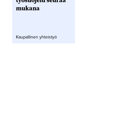
työsuojelu seuraa
mukana
Kaupallinen yhteistyö