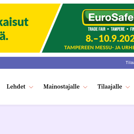
Tila
:
F
Tw
Lehdet
Mainostajalle
Tilaajalle