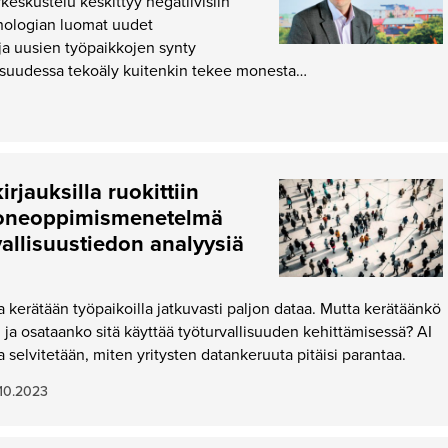
eskustelu keskittyy negatiivisiin
eknologian luomat uudet
 ja uusien työpaikkojen synty
isuudessa tekoäly kuitenkin tekee monesta…
irjauksilla ruokittiin
koneoppimis­menetelmä
vallisuustiedon analyysiä
a kerätään työpaikoilla jatkuvasti paljon dataa. Mutta kerätäänkö
, ja osataanko sitä käyttää työturvallisuuden kehittämisessä? AI
 selvitetään, miten yritysten datankeruuta pitäisi parantaa.
.10.2023