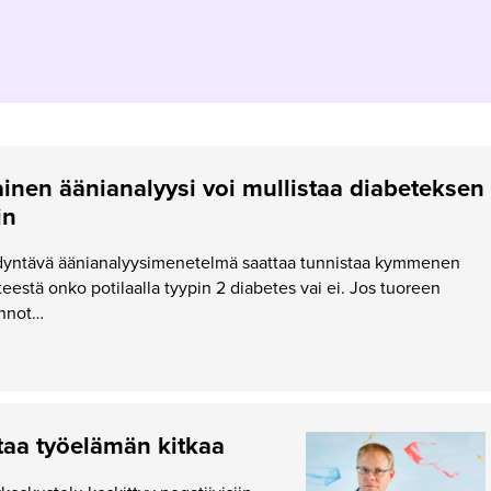
inen äänianalyysi voi mullistaa diabeteksen
in
dyntävä äänianalyysimenetelmä saattaa tunnistaa kymmenen
eestä onko potilaalla tyypin 2 diabetes vai ei. Jos tuoreen
innot…
taa työelämän kitkaa