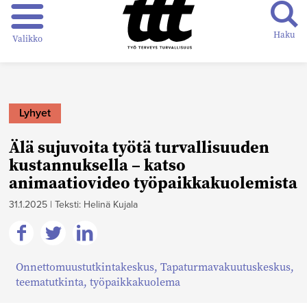
Haku
Valikko
Lyhyet
Älä sujuvoita työtä turvallisuuden
kustannuksella – katso
animaatiovideo työpaikkakuolemista
31.1.2025
|
Teksti: Helinä Kujala
Jaa
Jaa
Jaa
Onnettomuustutkintakeskus
,
Tapaturmavakuutuskeskus
,
Facebookissa
Twitterissä
Linkedinissä
teematutkinta
,
työpaikkakuolema