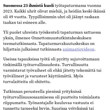
Suomessa 23 ihmistä kuoli
työtapaturmassa vuonna
2023. Kaikki uhrit olivat miehiä, ja heidän keski-ikänsä
oli 49 vuotta. Tyypillisimmin uhri oli jäänyt raskaan
taakan tai esineen alle.
Yli puolet uhreista työskenteli tapaturman sattuessa
yksin, ilmenee Onnettomuustutkintakeskuksen
teematutkinnasta. Tapaturmavakuutuskeskus on
hiljattain julkaissut tutkinnasta
animaatiovideon
.
Useissa tapauksissa työtä oli pyritty sujuvoittamaan
tinkimällä työturvallisuudesta. Turvallisuutta
varmistavat työvaiheet oli ehkä jätetty tekemättä tai
työvälineet ja varusteet käyttämättä. Myös
turvalaitteita oli ohitettu.
Tutkinnan perusteella pienissä yrityksissä
työturvallisuusosaamisessa oli puutteita toimialasta
riippumatta. Työnantajalle kuuluvaa vastuuta ei
tunnettu tarpeeksi hyvin. Suurissa yrityksissä tai