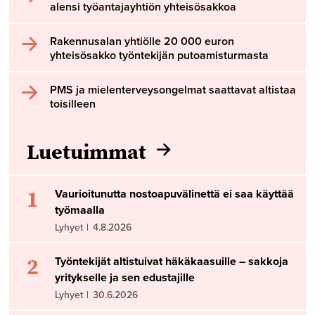
alensi työantajayhtiön yhteisösakkoa
Rakennusalan yhtiölle 20 000 euron
yhteisösakko työntekijän putoamisturmasta
PMS ja mielenterveysongelmat saattavat altistaa
toisilleen
Luetuimmat
1
Vaurioitunutta nostoapuvälinettä ei saa käyttää
työmaalla
Lyhyet
|
4.8.2026
2
Työntekijät altistuivat häkäkaasuille – sakkoja
yritykselle ja sen edustajille
Lyhyet
|
30.6.2026