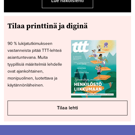
Lue näköislehti
Tilaa printtinä ja diginä
90 % lukijatutkimukseen
vastanneista pitää TTT-lehteä
asiantuntevana. Muita
tyypillisiä määritelmiä lehdelle
ovat ajankohtainen,
monipuolinen, luotettava ja
käytännönläheinen.
Tilaa lehti