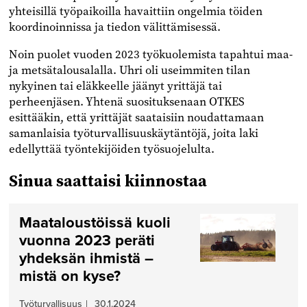
yhteisillä työpaikoilla havaittiin ongelmia töiden
koordinoinnissa ja tiedon välittämisessä.
Noin puolet vuoden 2023 työkuolemista tapahtui maa-
ja metsätalousalalla. Uhri oli useimmiten tilan
nykyinen tai eläkkeelle jäänyt yrittäjä tai
perheenjäsen. Yhtenä suosituksenaan OTKES
esittääkin, että yrittäjät saataisiin noudattamaan
samanlaisia työturvallisuuskäytäntöjä, joita laki
edellyttää työntekijöiden työsuojelulta.
Sinua saattaisi kiinnostaa
Maataloustöissä kuoli
vuonna 2023 peräti
yhdeksän ihmistä –
mistä on kyse?
Työturvallisuus
|
30.1.2024