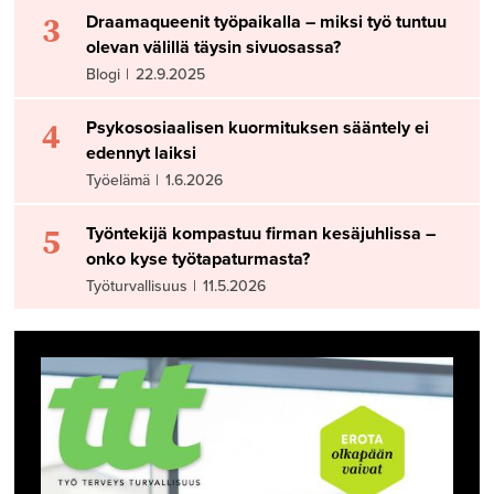
3
Draamaqueenit työpaikalla – miksi työ tuntuu
olevan välillä täysin sivuosassa?
Blogi
|
22.9.2025
4
Psykososiaalisen kuormituksen sääntely ei
edennyt laiksi
Työelämä
|
1.6.2026
5
Työntekijä kompastuu firman kesäjuhlissa –
onko kyse työtapaturmasta?
Työturvallisuus
|
11.5.2026