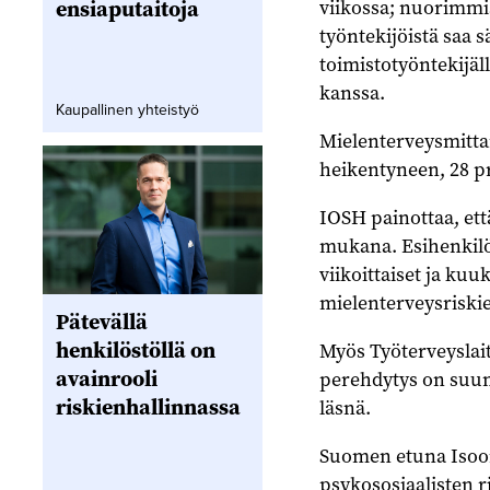
viikossa; nuorimmis
ensiaputaitoja
työntekijöistä saa s
toimistotyöntekijäl
kanssa.
Kaupallinen yhteistyö
Mielenterveysmittar
heikentyneen, 28 pr
IOSH painottaa, ett
mukana. Esihenkilöi
viikoittaiset ja ku
mielenterveysriskie
Pätevällä
henkilöstöllä on
Myös Työterveyslait
avainrooli
perehdytys on suunn
riskienhallinnassa
läsnä.
Suomen etuna Isoon
psykososiaalisten ri