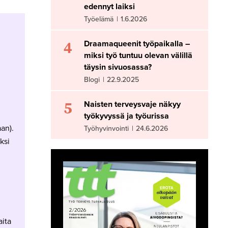
edennyt laiksi
Työelämä
|
1.6.2026
4
Draamaqueenit työpaikalla –
miksi työ tuntuu olevan välillä
täysin sivuosassa?
Blogi
|
22.9.2025
5
Naisten terveysvaje näkyy
työkyvyssä ja työurissa
an).
Työhyvinvointi
|
24.6.2026
ksi
aita