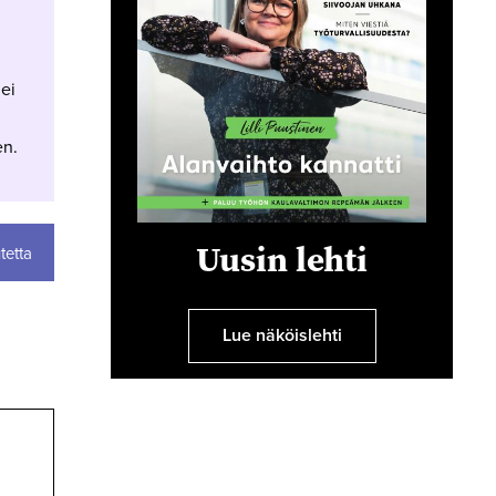
 ei
en.
Uusin lehti
tetta
Lue näköislehti