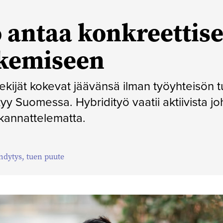
o antaa konkreettis
ukemiseen
ekijät kokevat jäävänsä ilman työyhteisön 
yy Suomessa. Hybridityö vaatii aktiivista jo
 kannattelematta.
hdytys
,
tuen puute