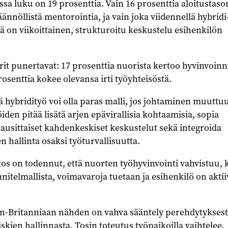
sa luku on 19 prosenttia. Vain 16 prosenttia aloitustaso
äännöllistä mentorointia, ja vain joka viidennellä hybridi-
lä on viikoittainen, strukturoitu keskustelu esihenkilön
it punertavat: 17 prosenttia nuorista kertoo hyvinvoinn
osenttia kokee olevansa irti työyhteisöstä.
ä hybridityö voi olla paras malli, jos johtaminen muuttu
den pitää lisätä arjen epävirallisia kohtaamisia, sopia
ukausittaiset kahdenkeskiset keskustelut sekä integroida
n hallinta osaksi työturvallisuutta.
os on todennut, että nuorten työhyvinvointi vahvistuu,
itelmallista, voimavaroja tuetaan ja esihenkilö on aktiiv
-Britanniaan nähden on vahva sääntely perehdytyksest
skien hallinnasta. Tosin toteutus työpaikoilla vaihtelee.