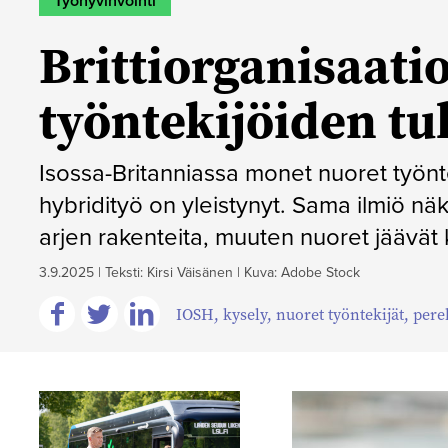
Työhyvinvointi
Brittiorganisaati
työntekijöiden t
Isossa-Britanniassa monet nuoret työnt
hybridityö on yleistynyt. Sama ilmiö näk
arjen rakenteita, muuten nuoret jäävät
3.9.2025
|
Teksti: Kirsi Väisänen
|
Kuva: Adobe Stock
IOSH
,
kysely
,
nuoret työntekijät
,
pere
Jaa
Jaa
Jaa
Facebookissa
Twitterissä
Linkedinissä