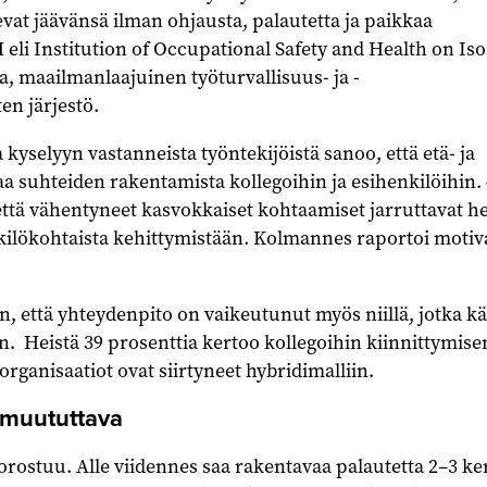
vat jäävänsä ilman ohjausta, palautetta ja paikkaa
 eli Institution of Occupational Safety and Health on Iso
a, maailmanlaajuinen työturvallisuus- ja -
en järjestö.
 kyselyyn vastanneista työntekijöistä sanoo, että etä- ja
aa suhteiden rakentamista kollegoihin ja esihenkilöihin.
että vähentyneet kasvokkaiset kohtaamiset jarruttavat h
nkilökohtaista kehittymistään. Kolmannes raportoi motiv
 että yhteydenpito on vaikeutunut myös niillä, jotka k
äin. Heistä 39 prosenttia kertoo kollegoihin kiinnittymise
rganisaatiot ovat siirtyneet hybridimalliin.
 muututtava
ostuu. Alle viidennes saa rakentavaa palautetta 2–3 ke