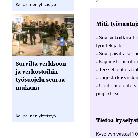
Kaupallinen yhteistyö
Mitä työnantaj
• Sovi viikoittaiset
työntekijälle.
• Sovi päivittäiset 
• Käynnistä mentoro
Sorvilta verkkoon
• Tee selkeät urapol
ja verkostoihin –
• Järjestä kasvokkai
työsuojelu seuraa
• Upota mielentervey
mukana
projektiksi.
Kaupallinen yhteistyö
Tietoa kyselyst
Kyselyyn vastasi 1 0