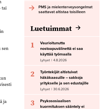
n
PMS ja mielenterveysongelmat
 tai
saattavat altistaa toisilleen
Luetuimmat
in
1
Vaurioitunutta
u sen
nostoapuvälinettä ei saa
käyttää työmaalla
Lyhyet
|
4.8.2026
2
Työntekijät altistuivat
 kun
häkäkaasuille – sakkoja
yritykselle ja sen edustajille
isesti
Lyhyet
|
30.6.2026
3
ä ja
Psykososiaalisen
kuormituksen sääntely ei