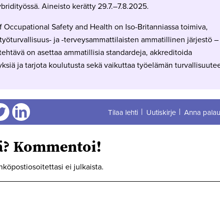
bridityössä. Aineisto kerätty 29.7.–7.8.2025.
of Occupational Safety and Health on Iso-Britanniassa toimiva,
yöturvallisuus- ja -terveysammattilaisten ammatillinen järjestö –
ehtävä on asettaa ammatillisia standardeja, akkreditoida
ksiä ja tarjota koulutusta sekä vaikuttaa työelämän turvallisuute
Tilaa lehti
Uutiskirje
Anna palau
aa
Jaa
tä? Kommentoi!
hköpostiosoitettasi ei julkaista.