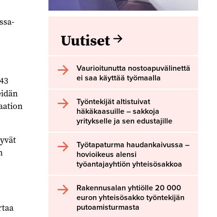
ssa-
Uutiset
Vaurioitunutta nostoapuvälinettä
ei saa käyttää työmaalla
 43
eidän
Työntekijät altistuivat
aation
häkäkaasuille – sakkoja
yritykselle ja sen edustajille
äyvät
Työtapaturma haudankaivussa –
n
hovioikeus alensi
työantajayhtiön yhteisösakkoa
Rakennusalan yhtiölle 20 000
euron yhteisösakko työntekijän
rtaa
putoamisturmasta