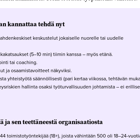
an kannattaa tehdä nyt
 kahdenkeskiset keskustelut jokaiselle nuorelle tai uudelle
pikakatsaukset (5–10 min) tiimin kanssa – myös etänä.
inti tai coaching.
ut ja osaamistavoitteet näkyviksi.
sta yhteistyötä säännöllisesti (pari kertaa viikossa, tehtävän muka
sriskien hallinta osaksi työturvallisuuden johtamista – ei erillise
ä ja sen teettäneestä organisaatiosta
44 toimistotyöntekijää (18+), joista vähintään 500 oli 18–24-vuoti