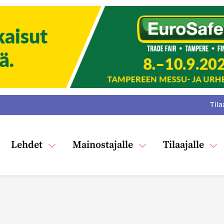
Tila
:
F
Tw
Lehdet
Mainostajalle
Tilaajalle