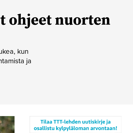
et ohjeet nuorten
tukea, kun
htamista ja