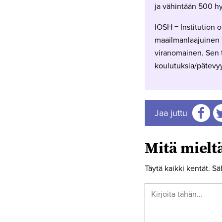
ja vähintään 500 hy
IOSH = Institution 
maailmanlaajuinen t
viranomainen. Sen t
koulutuksia/pätevyy
Jaa juttu
Jaa
J
Mitä miel
Täytä kaikki kentät. Sä