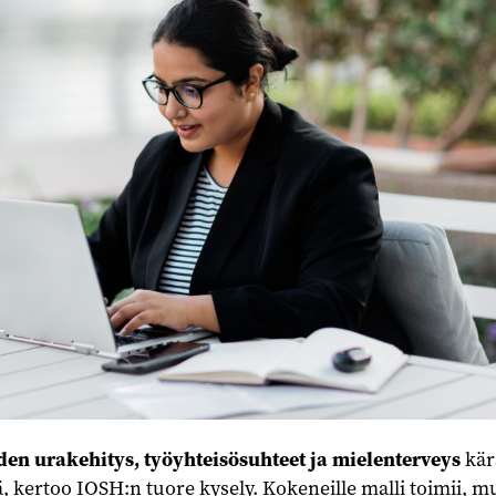
den urakehitys, työyhteisösuhteet ja mielenterveys
kär
ä, kertoo IOSH:n tuore kysely. Kokeneille malli toimii, m