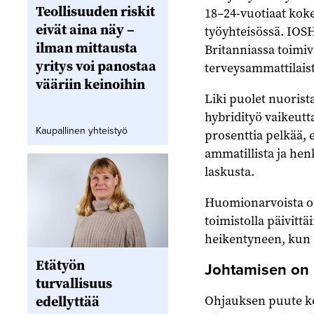
Teollisuuden riskit
18–24-vuotiaat koke
eivät aina näy –
työyhteisössä. IOSH
ilman mittausta
Britanniassa toimiv
yritys voi panostaa
terveysammattilaist
vääriin keinoihin
Liki puolet nuorista
hybridityö vaikeutt
Kaupallinen yhteistyö
prosenttia pelkää, 
ammatillista ja he
laskusta.
Huomionarvoista on,
toimistolla päivitt
heikentyneen, kun o
Etätyön
Johtamisen on
turvallisuus
Ohjauksen puute kor
edellyttää