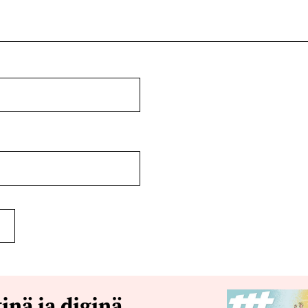
tinä ja diginä