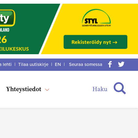
a lehti
|
Tilaa uutiskirje
|
EN
|
Seuraa somessa
acebook
itter
Haku
Yhteystiedot