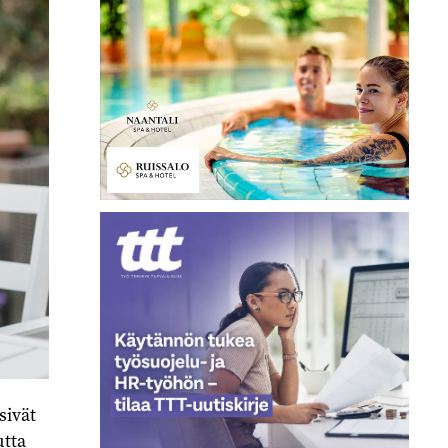
sivät
utta