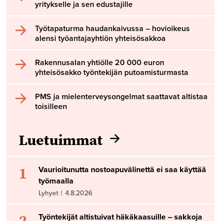
yritykselle ja sen edustajille
Työtapaturma haudankaivussa – hovioikeus
alensi työantajayhtiön yhteisösakkoa
Rakennusalan yhtiölle 20 000 euron
yhteisösakko työntekijän putoamisturmasta
PMS ja mielenterveysongelmat saattavat altistaa
toisilleen
Luetuimmat
1
Vaurioitunutta nostoapuvälinettä ei saa käyttää
työmaalla
Lyhyet
|
4.8.2026
2
Työntekijät altistuivat häkäkaasuille – sakkoja