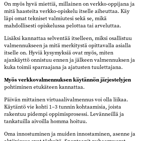
On myös hyvä miettiä, millainen on verkko-oppijana ja
mitä haasteita verkko-opiskelu itselle aiheuttaa. Käy
läpi omat tekniset valmiutesi sekä se, mikä
mahdollisesti opiskelussa pelottaa tai arveluttaa.
Lisäksi kannattaa selventää itselleen, miksi osallistuu
valmennukseen ja mitä merkitystä opittavalla asialla
itselle on. Hyviä kysymyksiä ovat myös, miten
ajankäyttö onnistuu ennen ja jälkeen valmennuksen ja
kuka toimii sparraajana ja ajatusten tuulettajana.
Myös verkkovalmennuksen käytännön järjestelyjen
pohtiminen etukäteen kannattaa.
Päivän mittainen virtuaalivalmennus voi olla liikaa.
Käytäntö vie kohti 1–3 tunnin kohtaamisia, joista
rakentuu pidempi oppimisprosessi. Levänneillä ja
tankatuilla aivoilla homma hoituu.
Oma innostuminen ja muiden innostaminen, asenne ja