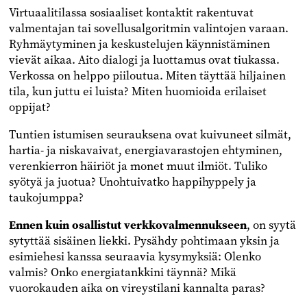
Virtuaalitilassa sosiaaliset kontaktit rakentuvat
valmentajan tai sovellusalgoritmin valintojen varaan.
Ryhmäytyminen ja keskustelujen käynnistäminen
vievät aikaa. Aito dialogi ja luottamus ovat tiukassa.
Verkossa on helppo piiloutua. Miten täyttää hiljainen
tila, kun juttu ei luista? Miten huomioida erilaiset
oppijat?
Tuntien istumisen seurauksena ovat kuivuneet silmät,
hartia- ja niskavaivat, energiavarastojen ehtyminen,
verenkierron häiriöt ja monet muut ilmiöt. Tuliko
syötyä ja juotua? Unohtuivatko happihyppely ja
taukojumppa?
Ennen kuin osallistut verkkovalmennukseen
, on syytä
sytyttää sisäinen liekki. Pysähdy pohtimaan yksin ja
esimiehesi kanssa seuraavia kysymyksiä: Olenko
valmis? Onko energiatankkini täynnä? Mikä
vuorokauden aika on vireystilani kannalta paras?