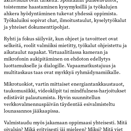
aktiivisuus ovat tärkeitä. Spontaanit puheenvuorot,
toistemme haastaminen kysymyksillä ja työkalujen
ahkera hyödyntäminen tukevat yhdessä oppimista.
Työkaluiksi sopivat chat, ilmoitustaulut, kyselytyökalut
ja yhteiset dokumenttipohjat.
Ryhti ja fokus säilyvät, kun ohjeet ja tavoitteet ovat
selkeitä, roolit valmiiksi mietitty, työkalut ohjeistettu ja
aikataulut napakat. Virtuaalitilassa kameran ja
mikrofonin aukipitäminen on ehdoton edellytys
luottamukselle ja dialogille. Vapaamatkustajuus ja
multitaskaus taas ovat myrkkyä ryhmädynamiikalle.
Mikrotuokiot, vartin mittaiset energiantankkaustauot,
taukomusiikki, videoklipit tai mindfulness-harjoitukset
edistävät palautumista. Hyvin suunnitellun
verkkovalmennuspäivän täydentää esivalmisteltu
lounasannos jääkaapissa.
Valmistaudu myös jakamaan oppimaasi yhteisesti. Mitä
oivalsin? Mikä erityisesti jäi mieleen? Miksi? Mitä viet