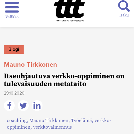
Haku
Valikko
Blogi
Mauno Tirkkonen
Itseohjautuva verkko-oppiminen on
tulevaisuuden metataito
29.10.2020
Jaa
Jaa
Jaa
coaching
,
Mauno Tirkkonen
,
Työelämä
,
verkko-
Facebookissa
Twitterissä
Linkedinissä
oppiminen
,
verkkovalmennus