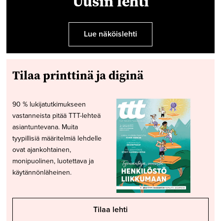
Uusin lehti
Lue näköislehti
Tilaa printtinä ja diginä
90 % lukijatutkimukseen
vastanneista pitää TTT-lehteä
asiantuntevana. Muita
tyypillisiä määritelmiä lehdelle
ovat ajankohtainen,
monipuolinen, luotettava ja
käytännönläheinen.
Tilaa lehti