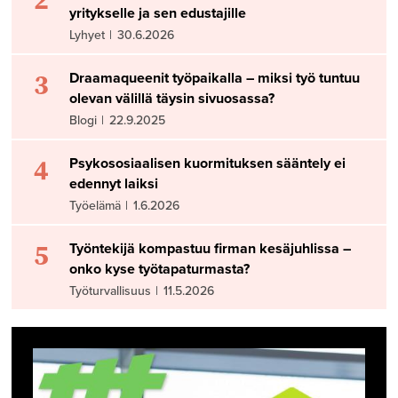
yritykselle ja sen edustajille
Lyhyet
|
30.6.2026
3
Draamaqueenit työpaikalla – miksi työ tuntuu
olevan välillä täysin sivuosassa?
Blogi
|
22.9.2025
4
Psykososiaalisen kuormituksen sääntely ei
edennyt laiksi
Työelämä
|
1.6.2026
5
Työntekijä kompastuu firman kesäjuhlissa –
onko kyse työtapaturmasta?
Työturvallisuus
|
11.5.2026