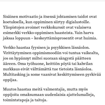
Sisäinen motivaatio ja itsensä johtamisen taidot ovat
koetuksella, kun oppiminen siirtyy digialustoille.
Yliopistojen avoimet verkkokurssit ovat valaiseva
esimerkki verkko-oppimisen haasteista. Vain harva
jaksaa loppuun – keskeyttämisprosentit ovat huimia.
Verkko haastaa fyysisen ja psyykkisen läsnäolon.
Virittäytyminen oppimismoodiin voi tuntua vaikealta,
jos on hypännyt miltei suoraan sängystä päätteen
ääreen. Oma työhuone, keittiön pöytä tai kahvilan
nurkkaus eivät välttämättä tue tietoista läsnäoloa.
Multitasking ja some vaanivat keskittymiseen pyrkivää
oppijaa.
Muutos haastaa meitä valmentajia, mutta myös
oppijoita omaksumaan uudenlaisia ajattelumalleja,
toimintatapoja ja taitoja.