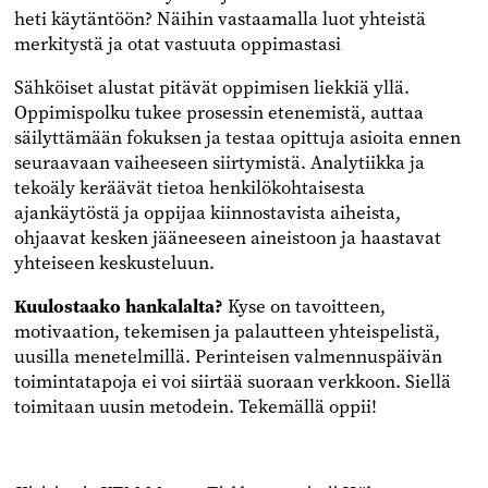
heti käytäntöön? Näihin vastaamalla luot yhteistä
merkitystä ja otat vastuuta oppimastasi
Sähköiset alustat pitävät oppimisen liekkiä yllä.
Oppimispolku tukee prosessin etenemistä, auttaa
säilyttämään fokuksen ja testaa opittuja asioita ennen
seuraavaan vaiheeseen siirtymistä. Analytiikka ja
tekoäly keräävät tietoa henkilökohtaisesta
ajankäytöstä ja oppijaa kiinnostavista aiheista,
ohjaavat kesken jääneeseen aineistoon ja haastavat
yhteiseen keskusteluun.
Kuulostaako hankalalta?
Kyse on tavoitteen,
motivaation, tekemisen ja palautteen yhteispelistä,
uusilla menetelmillä. Perinteisen valmennuspäivän
toimintatapoja ei voi siirtää suoraan verkkoon. Siellä
toimitaan uusin metodein. Tekemällä oppii!