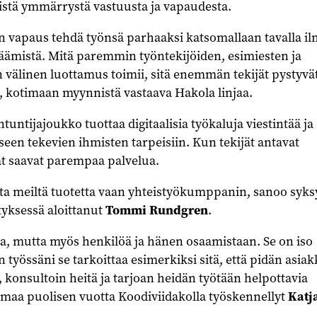
istä ymmärrystä vastuusta ja vapaudesta.
 on vapaus tehdä työnsä parhaaksi katsomallaan tavalla i
äämistä. Mitä paremmin työntekijöiden, esimiesten ja
 välinen luottamus toimii, sitä enemmän tekijät pystyvä
, kotimaan myynnistä vastaava Hakola linjaa.
ntuntijajoukko tuottaa digitaalisia työkaluja viestintää ja
een tekevien ihmisten tarpeisiin. Kun tekijät antavat
at saavat parempaa palvelua.
sta meiltä tuotetta vaan yhteistyökumppanin, sanoo syks
tyksessä aloittanut
Tommi Rundgren
.
, mutta myös henkilöä ja hänen osaamistaan. Se on iso
n työssäni se tarkoittaa esimerkiksi sitä, että pidän asiak
ä, konsultoin heitä ja tarjoan heidän työtään helpottavia
mmaa puolisen vuotta Koodiviidakolla työskennellyt
Katj