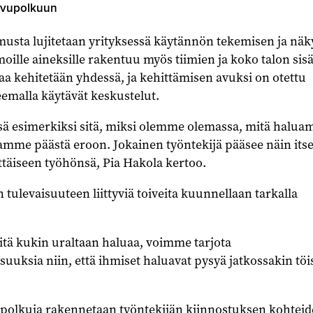
svupolkuun
musta lujitetaan yrityksessä käytännön tekemisen ja näk
moille aineksille rakentuu myös tiimien ja koko talon sis
a kehitetään yhdessä, ja kehittämisen avuksi on otettu
emalla käytävät keskustelut.
 esimerkiksi sitä, miksi olemme olemassa, mitä halu
amme päästä eroon. Jokainen työntekijä pääsee näin its
täiseen työhönsä, Pia Hakola kertoo.
 tulevaisuuteen liittyviä toiveita kuunnellaan tarkalla
tä kukin uraltaan haluaa, voimme tarjota
uuksia niin, että ihmiset haluavat pysyä jatkossakin töi
apolkuja rakennetaan työntekijän kiinnostuksen kohteid