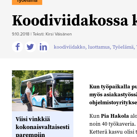
Työelämä
Koodiviidakossa k
9.10.2018
|
Teksti: Kirsi Väisänen
koodiviidakko
,
luottamus
,
Työelämä
,
Jaa
Jaa
Jaa
Facebookissa
Twitterissä
Linkedinissä
Kun työpaikalla pu
myös asiakastyössä
ohjelmistoyritykse
Kun
Pia Hakola
alo
Viisi vinkkiä
noin 40 työkaveria.
kokonaisvaltaisesti
Ketterä kasvu olisi
parempiin