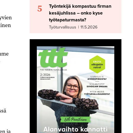
5
Työntekijä kompastuu firman
kesäjuhlissa – onko kyse
yvien
työtapaturmasta?
äinen
Työturvallisuus
|
11.5.2026
amme
e
ssä
en ja