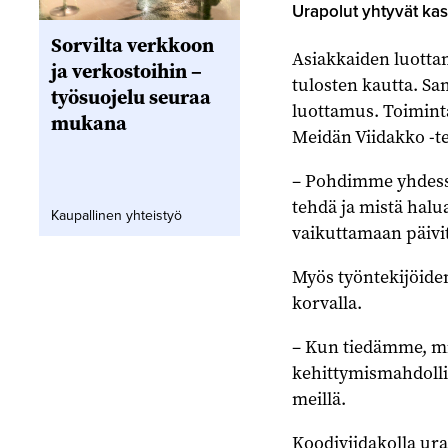
Urapolut yhtyvät ka
Sorvilta verkkoon
Asiakkaiden luotta
ja verkostoihin –
tulosten kautta. Sa
työsuojelu seuraa
luottamus. Toiminta
mukana
Meidän Viidakko -te
– Pohdimme yhdessä
tehdä ja mistä halu
Kaupallinen yhteistyö
vaikuttamaan päivit
Myös työntekijöiden
korvalla.
– Kun tiedämme, mi
kehittymismahdollis
meillä.
Koodiviidakolla ur