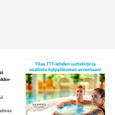
ät
akko-
sä
vahvaa