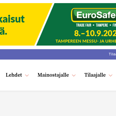
Tila
:
F
Tw
Lehdet
Mainostajalle
Tilaajalle