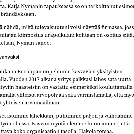
ta. Katja Nymanin tapauksessa se on tarkoittanut esime
öbrändäykseen.
ä nähdä, miltä tulevaisuuteni voisi näyttää firmassa, jos
ntajan kiinnostus urapolkuani kohtaan on osoitus siitä,
tetaan, Nyman sanoo.
vahvaksi
mukana Euroopan nopeimmin kasvavien yksityisten
alla. Vuoden 2017 aikana yritys palkkasi lähes sata uutta
ttyviin haasteisiin on vastattu esimerkiksi kouluttamalla
tamalla yhteistä arvopohjaa sekä varmistamalla, että my
at yhteisen arvomaailman.
äiset istumme lähekkäin, puhumme paljon ja vaihdamme
ti työn ohessa. Kasvun myötä olemme huomanneet, että
attava koko organisaation tasolla, Hakola toteaa.