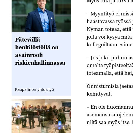
Myös tuki ja turva l
– Myyntityö ei miss
haastavassa työssä
Nyman toteaa, että 
jolta voi kysyä mitä
Pätevällä
kollegoiltaan esime
henkilöstöllä on
avainrooli
– Jos joku puhuu a
riskienhallinnassa
omalta työpisteeltä
toteamalla, että he
Onnistumisia jaetaa
Kaupallinen yhteistyö
kehittyvät.
– En ole huomannut 
asemansa suojelemi
niitä saa myös itse