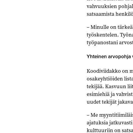
vahvuuksien pohjal
satsaamista henkil
– Minulle on tärkeä
työskentelen. Työna
työpanostani arvos
Yhteinen arvopohja 
Koodiviidakko on 
osakeyhtiöiden list
tekijää. Kasvuun lii
esimiehiä ja vahvis
uudet tekijät jakav
– Me myyntitiimil
ajatuksia jatkuvas
kulttuuriin on sats