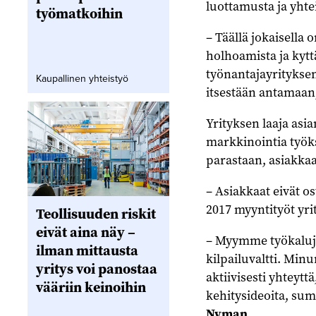
luottamusta ja yhte
työmatkoihin
– Täällä jokaisella
holhoamista ja kytt
työnantajayrityksen
Kaupallinen yhteistyö
itsestään antamaan
Yrityksen laaja asia
markkinointia työks
parastaan, asiakka
– Asiakkaat eivät o
2017 myyntityöt yri
Teollisuuden riskit
eivät aina näy –
– Myymme työkaluja
ilman mittausta
kilpailuvaltti. Minu
yritys voi panostaa
aktiivisesti yhteytt
vääriin keinoihin
kehitysideoita, su
Nyman
.