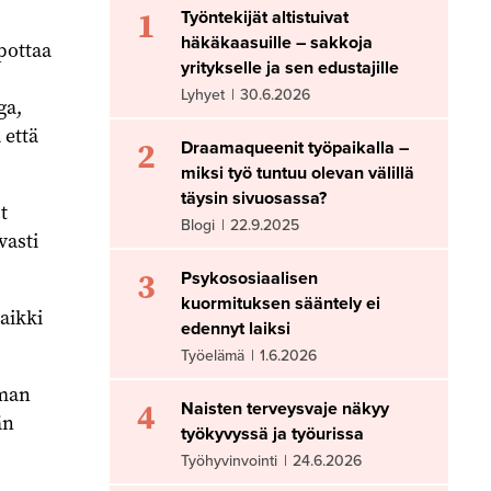
1
Työntekijät altistuivat
häkäkaasuille – sakkoja
pottaa
yritykselle ja sen edustajille
Lyhyet
|
30.6.2026
ga,
 että
2
Draamaqueenit työpaikalla –
miksi työ tuntuu olevan välillä
täysin sivuosassa?
t
Blogi
|
22.9.2025
vasti
3
Psykososiaalisen
kuormituksen sääntely ei
aikki
edennyt laiksi
Työelämä
|
1.6.2026
oman
4
Naisten terveysvaje näkyy
än
työkyvyssä ja työurissa
Työhyvinvointi
|
24.6.2026