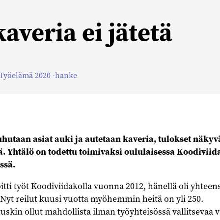
averia ei jätetä
Työelämä 2020 -hanke
hutaan asiat auki ja autetaan kaveria, tulokset näkyv
. Yhtälö on todettu toimivaksi oululaisessa Koodiviid
ssä.
itti työt Koodiviidakolla vuonna 2012, hänellä oli yhteen
 Nyt reilut kuusi vuotta myöhemmin heitä on yli 250.
 tuskin ollut mahdollista ilman työyhteisössä vallitsevaa 