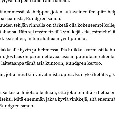
öytyvät tarpeen tullen aina läheltä.
ään nimessä ole helppoa, joten auttavainen ilmapiiri hel
 pärjäämistä, Rundgren sanoo.
uuden tekijän rinnalla on tärkeää olla kokeneempi kolle
 tahansa. Hän sai ensimetreillä vinkkejä sekä esimieheltä
rkiksi siihen, miten aloittaa myyntipuhelu.
siakkaalle hyvin puhelimessa, Pia huikkaa varmasti kehu
än. Jos taas on parannettavaa, asiaan puututaan rakenta
i, laitetaanpa tämä asia kuntoon, Rundgren kertoo.
n, jotta muutkin voivat niistä oppia. Kun yksi kehittyy, k
sellaista ilmiötä ollenkaan, että joku pimittäisi tietoa 
seksi. Mitä enemmän jakaa hyviä vinkkejä, sitä enemm
, Rundgren sanoo.