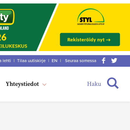
a lehti
|
Tilaa uutiskirje
|
EN
|
Seuraa somessa
acebook
itter
Haku
Yhteystiedot