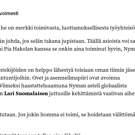
voimesti
e on merkki toimivasta, luottamuksellisesta työyhteisö
n johda, jos selän takana jupistaan. Täällä asioista voi s
i Pia Hakolan kanssa se onkin aina toiminut hyvin, Ny
ntekijöiden on helppo lähestyä toisiaan oman tiimin jäse
antuntijoihin. Ovet ja asenneilmapiiri ovat avoinna
 Viimeksi haastatteluaamuna Nyman asteli globaalista
an
Lari Suomalaisen
juttusille kehittämistä vaativan aih
rtutaan. Jos jokin homma ei toimi, se hoidetaan välittömä