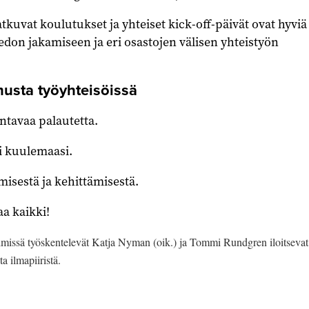
uvat koulutukset ja yhteiset kick-off-päivät ovat hyviä
iedon jakamiseen ja eri osastojen välisen yhteistyön
musta työyhteisöissä
entavaa palautetta.
i kuulemaasi.
misestä ja kehittämisestä.
aa kaikki!
imissä työskentelevät Katja Nyman (oik.) ja Tommi Rundgren iloitsevat
a ilmapiiristä.