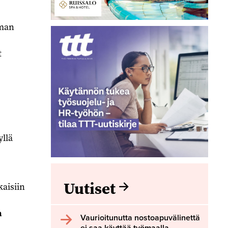
lman
t
yllä
Uutiset
kaisiin
a
Vaurioitunutta nostoapuvälinettä
ei saa käyttää työmaalla