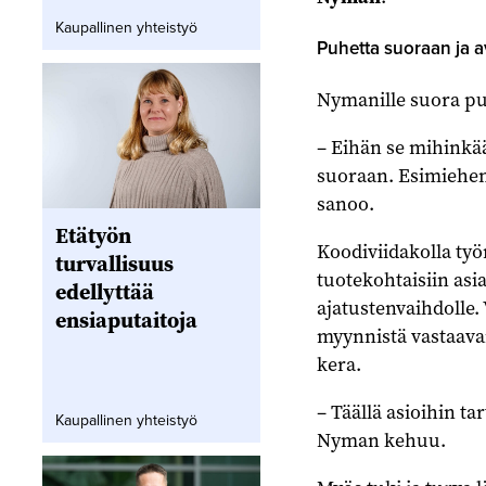
Kaupallinen yhteistyö
Puhetta suoraan ja a
Nymanille suora puh
– Eihän se mihinkää
suoraan. Esimiehen
sanoo.
Etätyön
Koodiviidakolla työ
turvallisuus
tuotekohtaisiin asi
edellyttää
ajatustenvaihdolle.
ensiaputaitoja
myynnistä vastaav
kera.
– Täällä asioihin ta
Kaupallinen yhteistyö
Nyman kehuu.