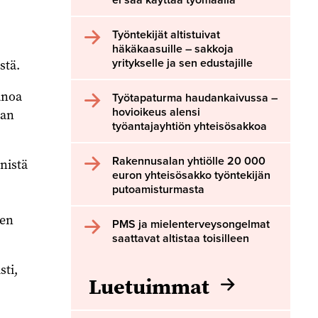
Työntekijät altistuivat
häkäkaasuille – sakkoja
yritykselle ja sen edustajille
stä.
anoa
Työtapaturma haudankaivussa –
hovioikeus alensi
man
työantajayhtiön yhteisösakkoa
Rakennusalan yhtiölle 20 000
nistä
euron yhteisösakko työntekijän
putoamisturmasta
een
PMS ja mielenterveysongelmat
saattavat altistaa toisilleen
sti,
Luetuimmat