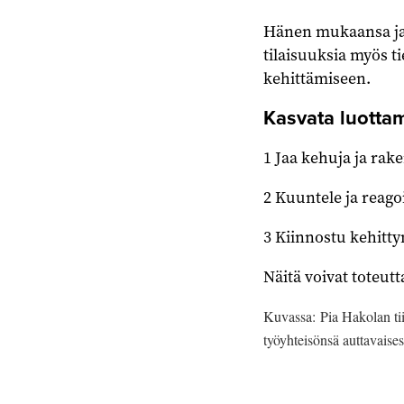
Hänen mukaansa jatk
tilaisuuksia myös t
kehittämiseen.
Kasvata luotta
1 Jaa kehuja ja rak
2 Kuuntele ja reago
3 Kiinnostu kehitty
Näitä voivat toteutt
Kuvassa: Pia Hakolan ti
työyhteisönsä auttavaisest