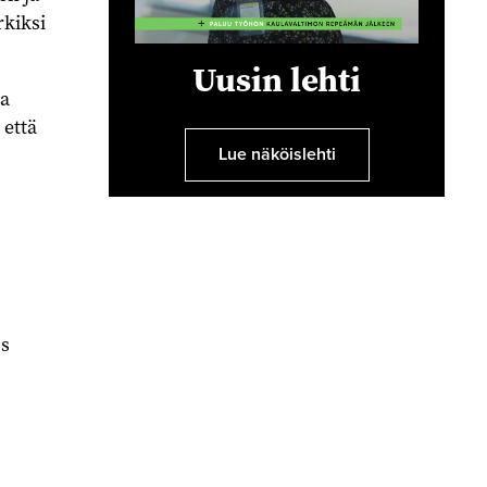
rkiksi
Uusin lehti
sa
 että
Lue näköislehti
ös