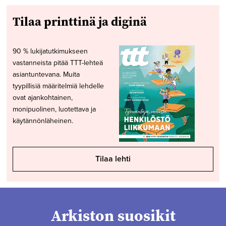
Tilaa printtinä ja diginä
90 % lukijatutkimukseen
vastanneista pitää TTT-lehteä
asiantuntevana. Muita
tyypillisiä määritelmiä lehdelle
ovat ajankohtainen,
monipuolinen, luotettava ja
käytännönläheinen.
Tilaa lehti
Arkiston suosikit