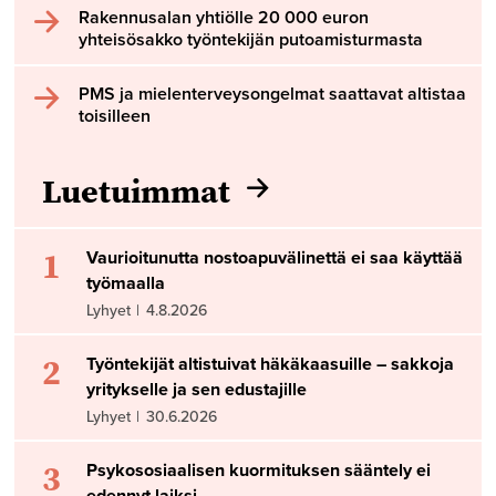
Rakennusalan yhtiölle 20 000 euron
yhteisösakko työntekijän putoamisturmasta
PMS ja mielenterveysongelmat saattavat altistaa
toisilleen
Luetuimmat
1
Vaurioitunutta nostoapuvälinettä ei saa käyttää
työmaalla
Lyhyet
|
4.8.2026
2
Työntekijät altistuivat häkäkaasuille – sakkoja
yritykselle ja sen edustajille
Lyhyet
|
30.6.2026
3
Psykososiaalisen kuormituksen sääntely ei