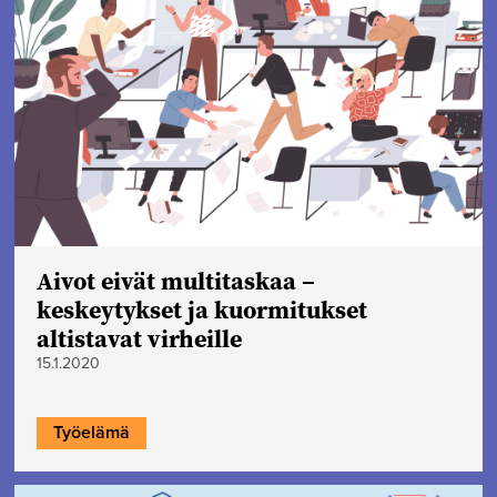
Aivot eivät multitaskaa –
keskeytykset ja kuormitukset
altistavat virheille
15.1.2020
Työelämä