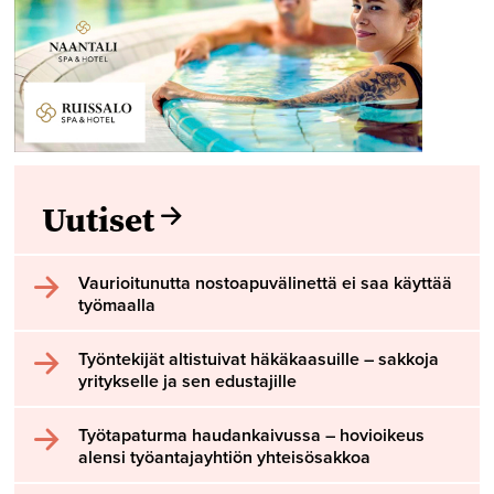
Uutiset
Vaurioitunutta nostoapuvälinettä ei saa käyttää
työmaalla
Työntekijät altistuivat häkäkaasuille – sakkoja
yritykselle ja sen edustajille
Työtapaturma haudankaivussa – hovioikeus
alensi työantajayhtiön yhteisösakkoa