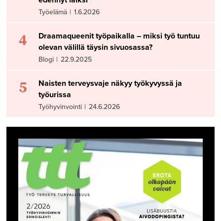
edennyt laiksi
Työelämä
|
1.6.2026
4
Draamaqueenit työpaikalla – miksi työ tuntuu
olevan välillä täysin sivuosassa?
Blogi
|
22.9.2025
5
Naisten terveysvaje näkyy työkyvyssä ja
työurissa
Työhyvinvointi
|
24.6.2026