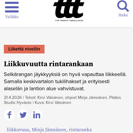
Haku
Valikko
Liikettä niveliin
Liikkuvuutta rintarankaan
Selkärangan jäykkyyksiä on hyvä vapauttaa liikkeellä.
Samalla keskivartalon tukilihakset ja erityisesti
alaselän ja lantion alue vahvistuvat.
21.4.2026
|
Teksti: Kirsi Väisänen, ohjeet Minja Jämsänen, Pilates
Studio Hyväolo
|
Kuva: Kirsi Väisänen
Jaa
Jaa
Jaa
liikkuvuus
,
Minja Jämsänen
,
rintaranka