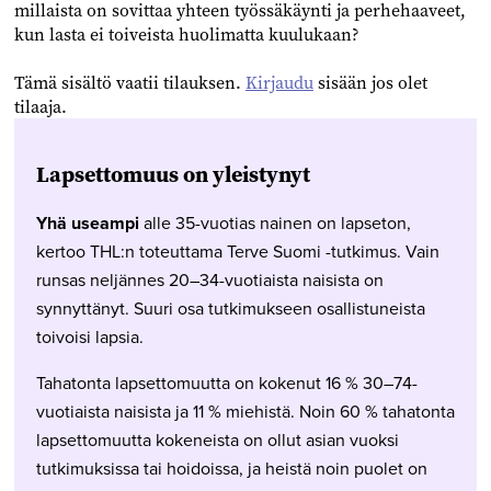
millaista on sovittaa yhteen työssäkäynti ja perhehaaveet,
kun lasta ei toiveista huolimatta kuulukaan?
Tämä sisältö vaatii tilauksen.
Kirjaudu
sisään jos olet
tilaaja.
Lapsettomuus on yleistynyt
Yhä useampi
alle 35-vuotias nainen on lapseton,
kertoo THL:n toteuttama Terve Suomi -tutkimus. Vain
runsas neljännes 20–34-vuotiaista naisista on
synnyttänyt. Suuri osa tutkimukseen osallistuneista
toivoisi lapsia.
Tahatonta lapsettomuutta on kokenut 16 % 30–74-
vuotiaista naisista ja 11 % miehistä. Noin 60 % tahatonta
lapsettomuutta kokeneista on ollut asian vuoksi
tutkimuksissa tai hoidoissa, ja heistä noin puolet on