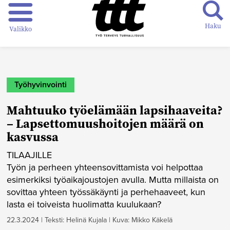
Haku
Valikko
Työhyvinvointi
Mahtuuko työelämään lapsihaaveita?
– Lapsettomuushoitojen määrä on
kasvussa
TILAAJILLE
Työn ja perheen yhteensovittamista voi helpottaa
esimerkiksi työaikajoustojen avulla. Mutta millaista on
sovittaa yhteen työssäkäynti ja perhehaaveet, kun
lasta ei toiveista huolimatta kuulukaan?
22.3.2024
|
Teksti: Helinä Kujala
|
Kuva: Mikko Käkelä