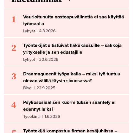
1
Vaurioitunutta nostoapuvälinettä ei saa käyttää
työmaalla
Lyhyet
|
4.8.2026
2
Työntekijät altistuivat häkäkaasuille – sakkoja
yritykselle ja sen edustajille
Lyhyet
|
30.6.2026
3
Draamaqueenit työpaikalla – miksi työ tuntuu
olevan välillä täysin sivuosassa?
Blogi
|
22.9.2025
4
Psykososiaalisen kuormituksen sääntely ei
edennyt laiksi
Työelämä
|
1.6.2026
5
Työntekijä kompastuu firman kesäjuhlissa –