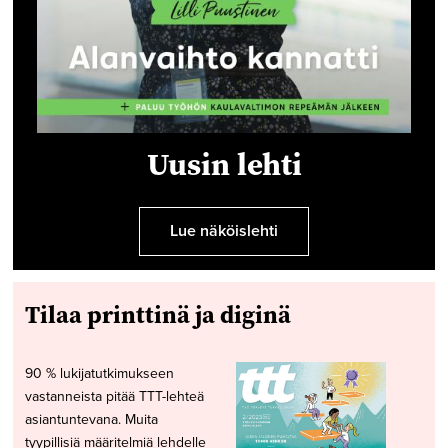
Uusin lehti
Lue näköislehti
Tilaa printtinä ja diginä
90 % lukijatutkimukseen
vastanneista pitää TTT-lehteä
asiantuntevana. Muita
tyypillisiä määritelmiä lehdelle