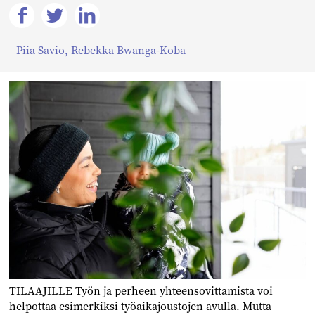
Jaa
Jaa
Jaa
Piia Savio
,
Rebekka Bwanga-Koba
Facebookissa
Twitterissä
Linkedinissä
TILAAJILLE Työn ja perheen yhteensovittamista voi
helpottaa esimerkiksi työaikajoustojen avulla. Mutta