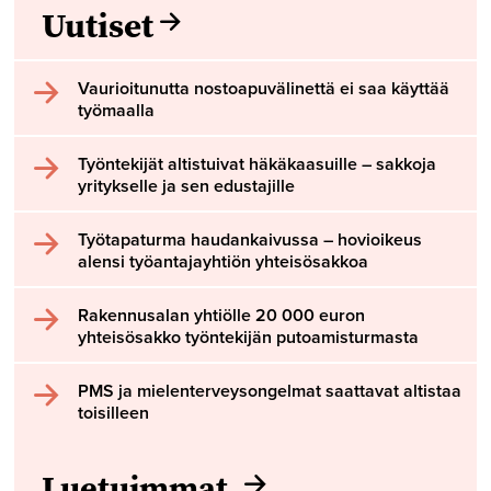
Uutiset
Vaurioitunutta nostoapuvälinettä ei saa käyttää
työmaalla
Työntekijät altistuivat häkäkaasuille – sakkoja
yritykselle ja sen edustajille
Työtapaturma haudankaivussa – hovioikeus
alensi työantajayhtiön yhteisösakkoa
Rakennusalan yhtiölle 20 000 euron
yhteisösakko työntekijän putoamisturmasta
PMS ja mielenterveysongelmat saattavat altistaa
toisilleen
Luetuimmat