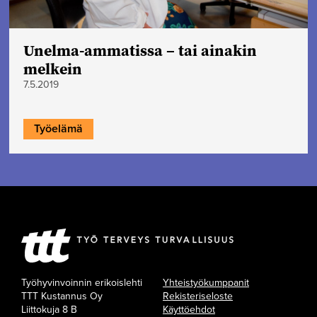
Unelma-ammatissa – tai ainakin
melkein
7.5.2019
Työelämä
Työhyvinvoinnin erikoislehti
Yhteistyökumppanit
TTT Kustannus Oy
Rekisteriseloste
Liittokuja 8 B
Käyttöehdot