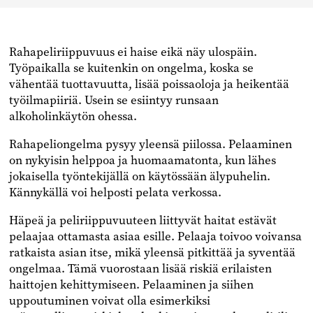
Facebookissa
Twitterissä
Linkedinissä
Rahapeliriippuvuus ei haise eikä näy ulospäin.
Työpaikalla se kuitenkin on ongelma, koska se
vähentää tuottavuutta, lisää poissaoloja ja heikentää
työilmapiiriä. Usein se esiintyy runsaan
alkoholinkäytön ohessa.
Rahapeliongelma pysyy yleensä piilossa. Pelaaminen
on nykyisin helppoa ja huomaamatonta, kun lähes
jokaisella työntekijällä on käytössään älypuhelin.
Kännykällä voi helposti pelata verkossa.
Häpeä ja peliriippuvuuteen liittyvät haitat estävät
pelaajaa ottamasta asiaa esille. Pelaaja toivoo voivansa
ratkaista asian itse, mikä yleensä pitkittää ja syventää
ongelmaa. Tämä vuorostaan lisää riskiä erilaisten
haittojen kehittymiseen. Pelaaminen ja siihen
uppoutuminen voivat olla esimerkiksi