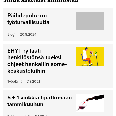
Päihdepuhe on
työturvallisuutta
Blogi
|
20.8.2024
EHYT ry laati
henkilöstönsä tueksi
ohjeet hankaliin some­
keskusteluihin
Työelämä
|
7.9.2021
5 + 1 vinkkiä tipattomaan
tammikuuhun