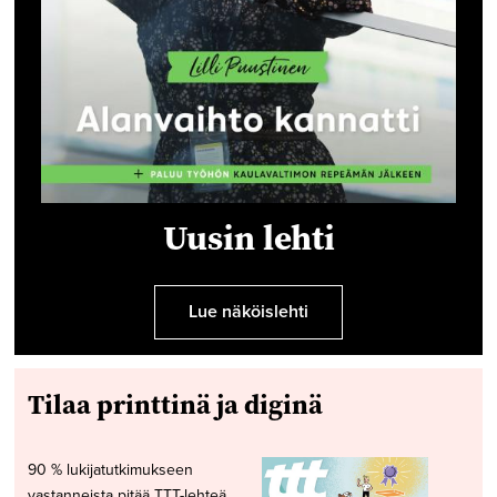
Uusin lehti
Lue näköislehti
Tilaa printtinä ja diginä
90 % lukijatutkimukseen
vastanneista pitää TTT-lehteä