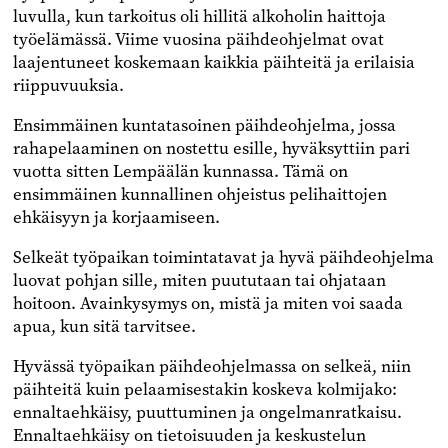
luvulla, kun tarkoitus oli hillitä alkoholin haittoja
työelämässä. Viime vuosina päihdeohjelmat ovat
laajentuneet koskemaan kaikkia päihteitä ja erilaisia
riippuvuuksia.
Ensimmäinen kuntatasoinen päihdeohjelma, jossa
rahapelaaminen on nostettu esille, hyväksyttiin pari
vuotta sitten Lempäälän kunnassa. Tämä on
ensimmäinen kunnallinen ohjeistus pelihaittojen
ehkäisyyn ja korjaamiseen.
Selkeät työpaikan toimintatavat ja hyvä päihdeohjelma
luovat pohjan sille, miten puututaan tai ohjataan
hoitoon. Avainkysymys on, mistä ja miten voi saada
apua, kun sitä tarvitsee.
Hyvässä työpaikan päihdeohjelmassa on selkeä, niin
päihteitä kuin pelaamisestakin koskeva kolmijako:
ennaltaehkäisy, puuttuminen ja ongelmanratkaisu.
Ennaltaehkäisy on tietoisuuden ja keskustelun