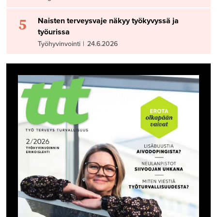
5
Naisten terveysvaje näkyy työkyvyssä ja
työurissa
Työhyvinvointi
|
24.6.2026