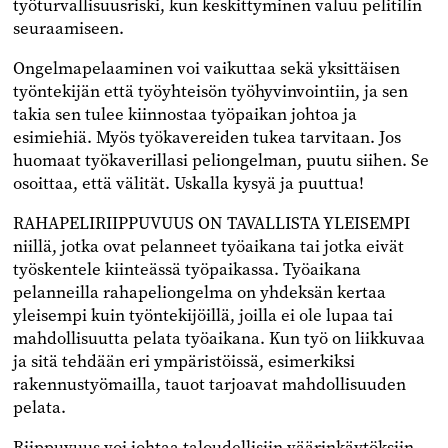
työturvallisuusriski, kun keskittyminen valuu pelitilin
seuraamiseen.
Ongelmapelaaminen voi vaikuttaa sekä yksittäisen
työntekijän että työyhteisön työhyvinvointiin, ja sen
takia sen tulee kiinnostaa työpaikan johtoa ja
esimiehiä. Myös työkavereiden tukea tarvitaan. Jos
huomaat työkaverillasi peliongelman, puutu siihen. Se
osoittaa, että välität. Uskalla kysyä ja puuttua!
RAHAPELIRIIPPUVUUS ON TAVALLISTA YLEISEMPI
niillä, jotka ovat pelanneet työaikana tai jotka eivät
työskentele kiinteässä työpaikassa. Työaikana
pelanneilla rahapeliongelma on yhdeksän kertaa
yleisempi kuin työntekijöillä, joilla ei ole lupaa tai
mahdollisuutta pelata työaikana. Kun työ on liikkuvaa
ja sitä tehdään eri ympäristöissä, esimerkiksi
rakennustyömailla, tauot tarjoavat mahdollisuuden
pelata.
Riippuvuus voi johtaa taloudellisiin väärinkäytöksiin