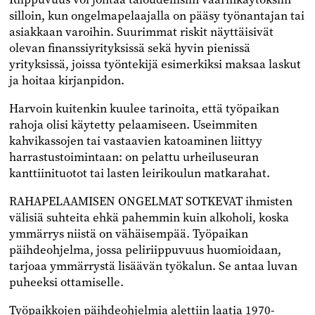
silloin, kun ongelmapelaajalla on pääsy työnantajan tai
asiakkaan varoihin. Suurimmat riskit näyttäisivät
olevan finanssiyrityksissä sekä hyvin pienissä
yrityksissä, joissa työntekijä esimerkiksi maksaa laskut
ja hoitaa kirjanpidon.
Harvoin kuitenkin kuulee tarinoita, että työpaikan
rahoja olisi käytetty pelaamiseen. Useimmiten
kahvikassojen tai vastaavien katoaminen liittyy
harrastustoimintaan: on pelattu urheiluseuran
kanttiinituotot tai lasten leirikoulun matkarahat.
RAHAPELAAMISEN ONGELMAT SOTKEVAT ihmisten
välisiä suhteita ehkä pahemmin kuin alkoholi, koska
ymmärrys niistä on vähäisempää. Työpaikan
päihdeohjelma, jossa peliriippuvuus huomioidaan,
tarjoaa ymmärrystä lisäävän työkalun. Se antaa luvan
puheeksi ottamiselle.
Työpaikkojen päihdeohjelmia alettiin laatia 1970-