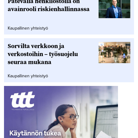
Pätevällä henkilöstöllä on
avainrooli riskienhallinnassa
Kaupallinen yhteistyö
Sorvilta verkkoon ja
verkostoihin – työsuojelu
seuraa mukana
Kaupallinen yhteistyö