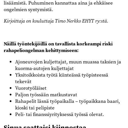
lisäämistä. Puhuminen kannattaa aina ja ehkäisee
ongelmien syntymistä.
Kirjoittaja on kouluttaja Timo Nerkko EHYT ry:stä.
Näillä työntekijöillä on tavallista korkeampi riski
rahapeliongelman kehittymiseen:
Ajoneuvojen kuljettajat, muun muassa taksien ja
kuorma-autojen kuljettajat
Yksitoikkoista työtä kiinteässä työpisteessä
tekevät
Vuorotyöläiset
Paljon työssään matkustavat
Rahapelit läsnä työpaikalla – työpaikkana baari,
kioski tai pelipiste
Peli- tai finanssiyrityksessä työssä olevat.
Sinua saattaisi kiinnostaa