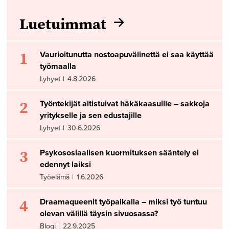
Luetuimmat
1
Vaurioitunutta nostoapuvälinettä ei saa käyttää
työmaalla
Lyhyet
|
4.8.2026
2
Työntekijät altistuivat häkäkaasuille – sakkoja
yritykselle ja sen edustajille
Lyhyet
|
30.6.2026
3
Psykososiaalisen kuormituksen sääntely ei
edennyt laiksi
Työelämä
|
1.6.2026
4
Draamaqueenit työpaikalla – miksi työ tuntuu
olevan välillä täysin sivuosassa?
Blogi
|
22.9.2025