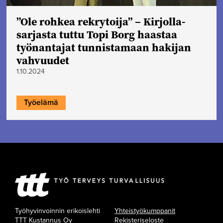
”Ole rohkea rekrytoija” – Kirjolla-
sarjasta tuttu Topi Borg haastaa
työnantajat tunnistamaan hakijan
vahvuudet
1.10.2024
Työelämä
Työhyvinvoinnin erikoislehti
Yhteistyökumppanit
TTT Kustannus Oy
Rekisteriseloste