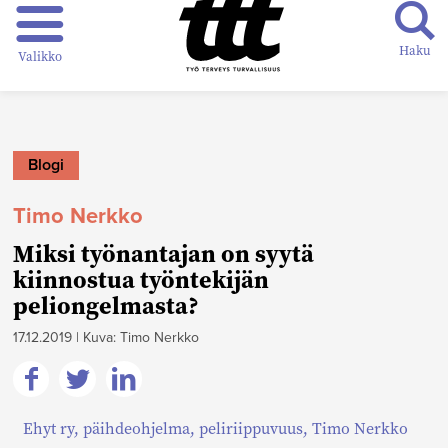
Haku
Valikko
Blogi
Timo Nerkko
Miksi työnantajan on syytä
kiinnostua työntekijän
peliongelmasta?
17.12.2019
|
Kuva: Timo Nerkko
Jaa
Jaa
Jaa
Ehyt ry
,
päihdeohjelma
,
peliriippuvuus
,
Timo Nerkko