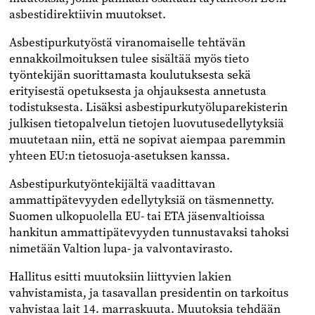
asbestidirektiivin muutokset.
Asbestipurkutyöstä viranomaiselle tehtävän
ennakkoilmoituksen tulee sisältää myös tieto
työntekijän suorittamasta koulutuksesta sekä
erityisestä opetuksesta ja ohjauksesta annetusta
todistuksesta. Lisäksi asbestipurkutyöluparekisterin
julkisen tietopalvelun tietojen luovutusedellytyksiä
muutetaan niin, että ne sopivat aiempaa paremmin
yhteen EU:n tietosuoja-asetuksen kanssa.
Asbestipurkutyöntekijältä vaadittavan
ammattipätevyyden edellytyksiä on täsmennetty.
Suomen ulkopuolella EU- tai ETA jäsenvaltioissa
hankitun ammattipätevyyden tunnustavaksi tahoksi
nimetään Valtion lupa- ja valvontavirasto.
Hallitus esitti muutoksiin liittyvien lakien
vahvistamista, ja tasavallan presidentin on tarkoitus
vahvistaa lait 14. marraskuuta. Muutoksia tehdään