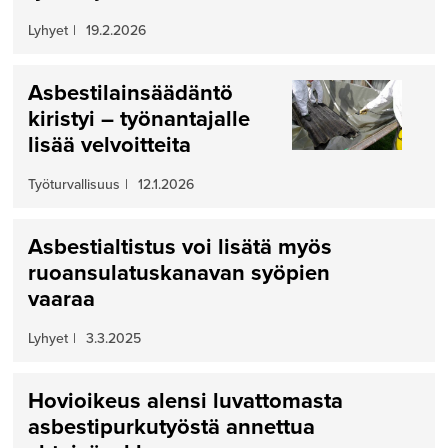
Lyhyet
|
19.2.2026
Asbestilainsäädäntö
kiristyi – työnantajalle
lisää velvoitteita
Työturvallisuus
|
12.1.2026
Asbestialtistus voi lisätä myös
ruoansulatuskanavan syöpien
vaaraa
Lyhyet
|
3.3.2025
Hovioikeus alensi luvattomasta
asbestipurkutyöstä annettua