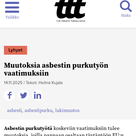
Haku
Valikko
Lyhyet
Muutoksia asbestin purkutyön
vaatimuksiin
14.11.2025
|
Teksti: Helinä Kujala
Jaa
Jaa
Jaa
asbesti
,
asbestipurku
,
lakimuutos
Facebookissa
Twitterissä
Linkedinissä
Asbestin purkutyötä
koskeviin vaatimuksiin tulee
muutoksia, joilla pannaan osaltaan täytäntöön EU:n