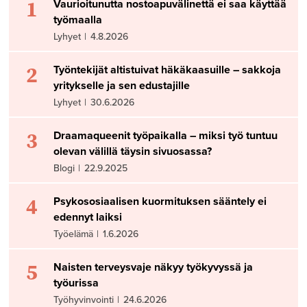
1
Vaurioitunutta nostoapuvälinettä ei saa käyttää
työmaalla
Lyhyet
|
4.8.2026
2
Työntekijät altistuivat häkäkaasuille – sakkoja
yritykselle ja sen edustajille
Lyhyet
|
30.6.2026
3
Draamaqueenit työpaikalla – miksi työ tuntuu
olevan välillä täysin sivuosassa?
Blogi
|
22.9.2025
4
Psykososiaalisen kuormituksen sääntely ei
edennyt laiksi
Työelämä
|
1.6.2026
5
Naisten terveysvaje näkyy työkyvyssä ja
työurissa
Työhyvinvointi
|
24.6.2026