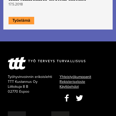
17.5.2018
Työelämä
Työhyvinvoinnin erikoislehti
Yhteistyökumppanit
TTT Kustannus Oy
Rekisteriseloste
Liittokuja 8 B
Käyttöehdot
02770 Espoo