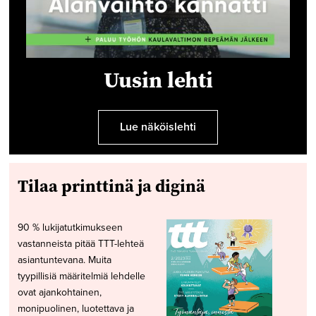
Uusin lehti
Lue näköislehti
Tilaa printtinä ja diginä
90 % lukijatutkimukseen
vastanneista pitää TTT-lehteä
asiantuntevana. Muita
tyypillisiä määritelmiä lehdelle
ovat ajankohtainen,
monipuolinen, luotettava ja