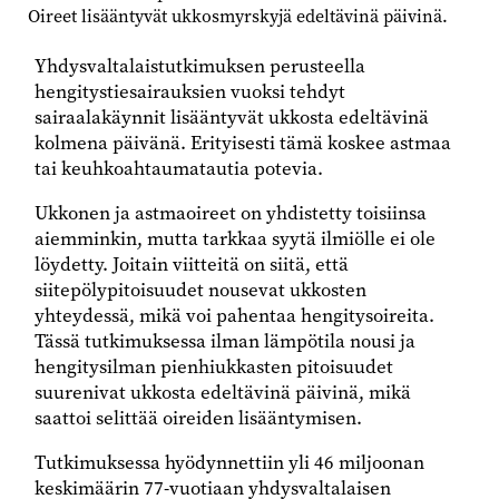
Oireet lisääntyvät ukkosmyrskyjä edeltävinä päivinä.
Yhdysvaltalaistutkimuksen perusteella
hengitystiesairauksien vuoksi tehdyt
sairaalakäynnit lisääntyvät ukkosta edeltävinä
kolmena päivänä. Erityisesti tämä koskee astmaa
tai keuhkoahtaumatautia potevia.
Ukkonen ja astmaoireet on yhdistetty toisiinsa
aiemminkin, mutta tarkkaa syytä ilmiölle ei ole
löydetty. Joitain viitteitä on siitä, että
siitepölypitoisuudet nousevat ukkosten
yhteydessä, mikä voi pahentaa hengitysoireita.
Tässä tutkimuksessa ilman lämpötila nousi ja
hengitysilman pienhiukkasten pitoisuudet
suurenivat ukkosta edeltävinä päivinä, mikä
saattoi selittää oireiden lisääntymisen.
Tutkimuksessa hyödynnettiin yli 46 miljoonan
keskimäärin 77-vuotiaan yhdysvaltalaisen