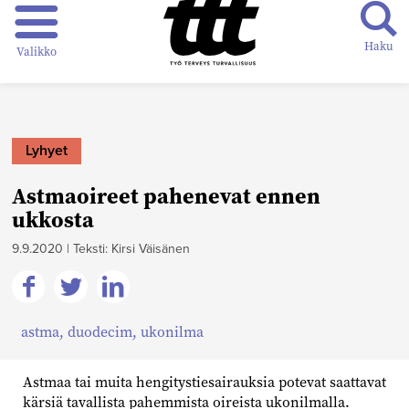
Haku
Valikko
Lyhyet
Astmaoireet pahenevat ennen
ukkosta
9.9.2020
|
Teksti: Kirsi Väisänen
Jaa
Jaa
Jaa
astma
,
duodecim
,
ukonilma
Facebookissa
Twitterissä
Linkedinissä
Astmaa tai muita hengitystiesairauksia potevat saattavat
kärsiä tavallista pahemmista oireista ukonilmalla.