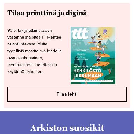
Tilaa printtinä ja diginä
90 % lukijatutkimukseen
vastanneista pitää TTT-lehteä
asiantuntevana. Muita
tyypillisiä määritelmiä lehdelle
ovat ajankohtainen,
monipuolinen, luotettava ja
käytännönläheinen.
Tilaa lehti
Arkiston suosikit