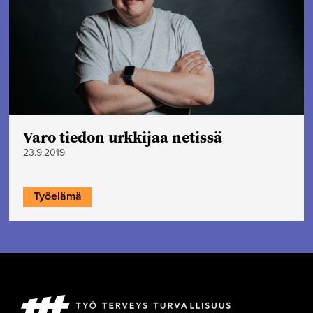
Varo tiedon urkkijaa netissä
23.9.2019
Työelämä