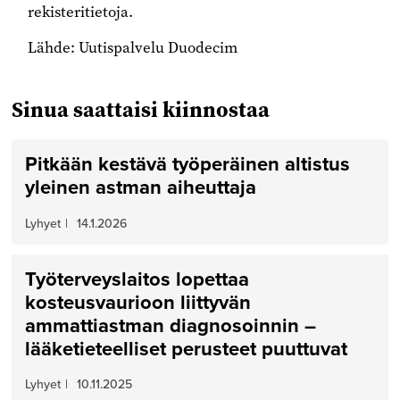
rekisteritietoja.
Lähde: Uutispalvelu Duodecim
Sinua saattaisi kiinnostaa
Pitkään kestävä työperäinen altistus
yleinen astman aiheuttaja
Lyhyet
|
14.1.2026
Työterveyslaitos lopettaa
kosteusvaurioon liittyvän
ammattiastman diagnosoinnin –
lääketieteelliset perusteet puuttuvat
Lyhyet
|
10.11.2025