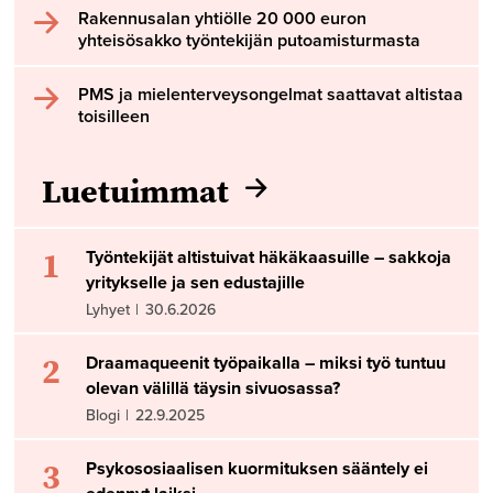
Rakennusalan yhtiölle 20 000 euron
yhteisösakko työntekijän putoamisturmasta
PMS ja mielenterveysongelmat saattavat altistaa
toisilleen
Luetuimmat
1
Työntekijät altistuivat häkäkaasuille – sakkoja
yritykselle ja sen edustajille
Lyhyet
|
30.6.2026
2
Draamaqueenit työpaikalla – miksi työ tuntuu
olevan välillä täysin sivuosassa?
Blogi
|
22.9.2025
3
Psykososiaalisen kuormituksen sääntely ei