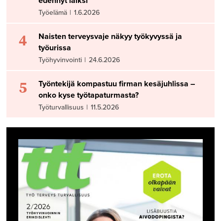
edennyt laiksi
Työelämä
|
1.6.2026
4
Naisten terveysvaje näkyy työkyvyssä ja
työurissa
Työhyvinvointi
|
24.6.2026
5
Työntekijä kompastuu firman kesäjuhlissa –
onko kyse työtapaturmasta?
Työturvallisuus
|
11.5.2026