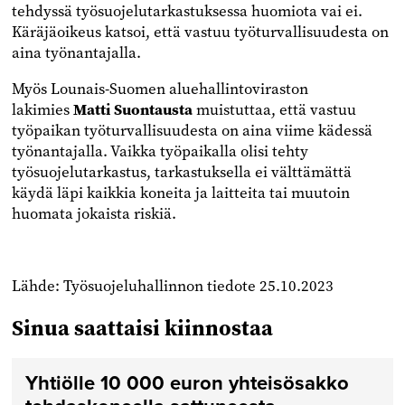
tehdyssä työsuojelutarkastuksessa huomiota vai ei.
Käräjäoikeus katsoi, että vastuu työturvallisuudesta on
aina työnantajalla.
Myös Lounais-Suomen aluehallintoviraston
lakimies
Matti Suontausta
muistuttaa, että vastuu
työpaikan työturvallisuudesta on aina viime kädessä
työnantajalla. Vaikka työpaikalla olisi tehty
työsuojelutarkastus, tarkastuksella ei välttämättä
käydä läpi kaikkia koneita ja laitteita tai muutoin
huomata jokaista riskiä.
Lähde: Työsuojeluhallinnon tiedote 25.10.2023
Sinua saattaisi kiinnostaa
Yhtiölle 10 000 euron yhteisösakko