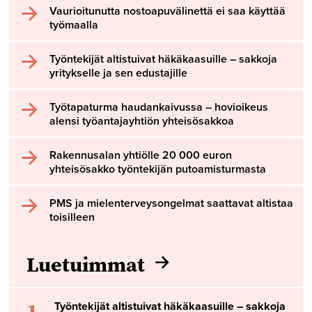
Vaurioitunutta nostoapuvälinettä ei saa käyttää
työmaalla
Työntekijät altistuivat häkäkaasuille – sakkoja
yritykselle ja sen edustajille
Työtapaturma haudankaivussa – hovioikeus
alensi työantajayhtiön yhteisösakkoa
Rakennusalan yhtiölle 20 000 euron
yhteisösakko työntekijän putoamisturmasta
PMS ja mielenterveysongelmat saattavat altistaa
toisilleen
Luetuimmat
1
Työntekijät altistuivat häkäkaasuille – sakkoja