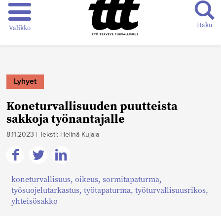
Haku
Valikko
Lyhyet
Koneturvallisuuden puutteista
sakkoja työnantajalle
8.11.2023
|
Teksti: Helinä Kujala
Jaa
Jaa
Jaa
koneturvallisuus
,
oikeus
,
sormitapaturma
,
Facebookissa
Twitterissä
Linkedinissä
työsuojelutarkastus
,
työtapaturma
,
työturvallisuusrikos
,
yhteisösakko