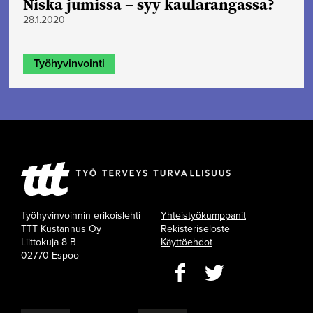
Niska jumissa – syy kaularangassa?
28.1.2020
Työhyvinvointi
Työhyvinvoinnin erikoislehti
Yhteistyökumppanit
TTT Kustannus Oy
Rekisteriseloste
Liittokuja 8 B
Käyttöehdot
02770 Espoo