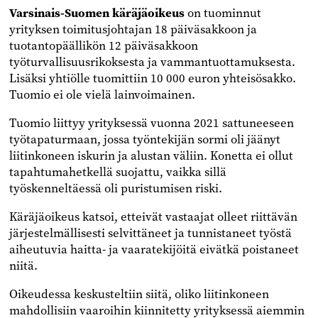
Varsinais-Suomen käräjäoikeus
on tuominnut
yrityksen toimitusjohtajan 18 päiväsakkoon ja
tuotantopäällikön 12 päiväsakkoon
työturvallisuusrikoksesta ja vammantuottamuksesta.
Lisäksi yhtiölle tuomittiin 10 000 euron yhteisösakko.
Tuomio ei ole vielä lainvoimainen.
Tuomio liittyy yrityksessä vuonna 2021 sattuneeseen
työtapaturmaan, jossa työntekijän sormi oli jäänyt
liitinkoneen iskurin ja alustan väliin. Konetta ei ollut
tapahtumahetkellä suojattu, vaikka sillä
työskenneltäessä oli puristumisen riski.
Käräjäoikeus katsoi, etteivät vastaajat olleet riittävän
järjestelmällisesti selvittäneet ja tunnistaneet työstä
aiheutuvia haitta- ja vaaratekijöitä eivätkä poistaneet
niitä.
Oikeudessa keskusteltiin siitä, oliko liitinkoneen
mahdollisiin vaaroihin kiinnitetty yrityksessä aiemmin