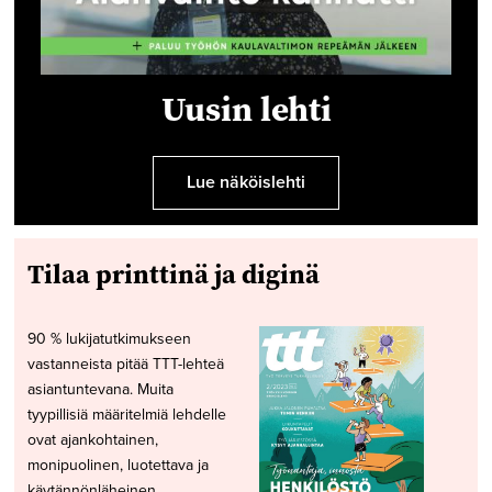
Uusin lehti
Lue näköislehti
Tilaa printtinä ja diginä
90 % lukijatutkimukseen
vastanneista pitää TTT-lehteä
asiantuntevana. Muita
tyypillisiä määritelmiä lehdelle
ovat ajankohtainen,
monipuolinen, luotettava ja
käytännönläheinen.