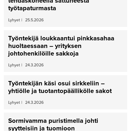
tehdaskoneella sattuneesta
työtapaturmasta
Lyhyet
|
25.5.2026
Työntekijä loukkaantui pinkkasahaa
huoltaessaan – yrityksen
johtohenkilöille sakkoja
Lyhyet
|
24.3.2026
Työntekijän käsi osui sirkkeliin –
yhtiölle ja tuotantopäällikölle sakot
Lyhyet
|
24.3.2026
Sormivamma puristimella johti
syytteisiin ja tuomioon