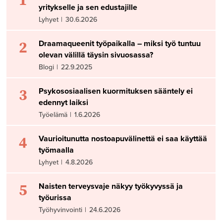
yritykselle ja sen edustajille
Lyhyet
|
30.6.2026
2
Draamaqueenit työpaikalla – miksi työ tuntuu
olevan välillä täysin sivuosassa?
Blogi
|
22.9.2025
3
Psykososiaalisen kuormituksen sääntely ei
edennyt laiksi
Työelämä
|
1.6.2026
4
Vaurioitunutta nostoapuvälinettä ei saa käyttää
työmaalla
Lyhyet
|
4.8.2026
5
Naisten terveysvaje näkyy työkyvyssä ja
työurissa
Työhyvinvointi
|
24.6.2026