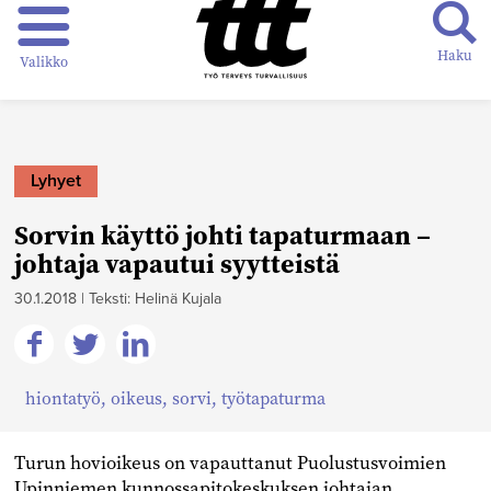
Haku
Valikko
Lyhyet
Sorvin käyttö johti tapaturmaan –
johtaja vapautui syytteistä
30.1.2018
|
Teksti: Helinä Kujala
Jaa
Jaa
Jaa
hiontatyö
,
oikeus
,
sorvi
,
työtapaturma
Facebookissa
Twitterissä
Linkedinissä
Turun hovioikeus on vapauttanut Puolustusvoimien
Upinniemen kunnossapitokeskuksen johtajan