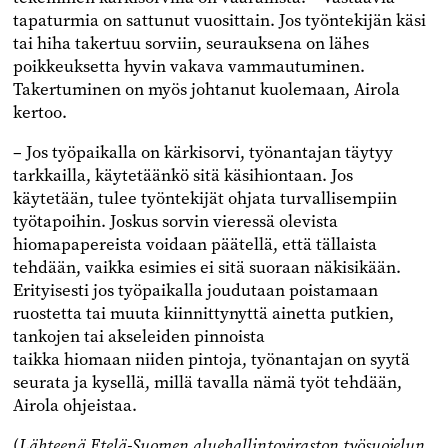
tapaturmia on sattunut vuosittain. Jos työntekijän käsi
tai hiha takertuu sorviin, seurauksena on lähes
poikkeuksetta hyvin vakava vammautuminen.
Takertuminen on myös johtanut kuolemaan, Airola
kertoo.
– Jos työpaikalla on kärkisorvi, työnantajan täytyy
tarkkailla, käytetäänkö sitä käsihiontaan. Jos
käytetään, tulee työntekijät ohjata turvallisempiin
työtapoihin. Joskus sorvin vieressä olevista
hiomapapereista voidaan päätellä, että tällaista
tehdään, vaikka esimies ei sitä suoraan näkisikään.
Erityisesti jos työpaikalla joudutaan poistamaan
ruostetta tai muuta kiinnittynyttä ainetta putkien,
tankojen tai akseleiden pinnoista
taikka hiomaan niiden pintoja, työnantajan on syytä
seurata ja kysellä, millä tavalla nämä työt tehdään,
Airola ohjeistaa.
(
Lähteenä Etelä-Suomen aluehallintoviraston työsuojelun