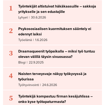
1
Työntekijät altistuivat häkäkaasuille – sakkoja
yritykselle ja sen edustajille
Lyhyet
|
30.6.2026
2
Psykososiaalisen kuormituksen sääntely ei
edennyt laiksi
Työelämä
|
1.6.2026
3
Draamaqueenit työpaikalla – miksi työ tuntuu
olevan välillä täysin sivuosassa?
Blogi
|
22.9.2025
4
Naisten terveysvaje näkyy työkyvyssä ja
työurissa
Työhyvinvointi
|
24.6.2026
5
Työntekijä kompastuu firman kesäjuhlissa –
onko kyse työtapaturmasta?