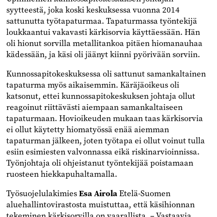
syytteestä, joka koski keskuksessa vuonna 2014
sattunutta työtapaturmaa. Tapaturmassa työntekijä
loukkaantui vakavasti kärkisorvia käyttäessään. Hän
oli hionut sorvilla metallitankoa pitäen hiomanauhaa
kädessään, ja käsi oli jäänyt kiinni pyörivään sorviin.
Kunnossapitokeskuksessa oli sattunut samankaltainen
tapaturma myös aikaisemmin. Käräjäoikeus oli
katsonut, ettei kunnossapitokeskuksen johtaja ollut
reagoinut riittävästi aiempaan samankaltaiseen
tapaturmaan. Hovioikeuden mukaan taas kärkisorvia
ei ollut käytetty hiomatyössä enää aiemman
tapaturman jälkeen, joten työtapa ei ollut voinut tulla
esiin esimiesten valvonnassa eikä riskinarvioinnissa.
Työnjohtaja oli ohjeistanut työntekijää poistamaan
ruosteen hiekkapuhaltamalla.
Työsuojelulakimies
Esa Airola
Etelä-Suomen
aluehallintovirastosta muistuttaa, että käsihionnan
tekeminen kärkisorvilla on vaarallista. – Vastaavia