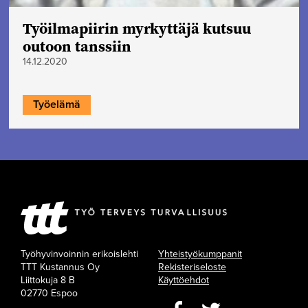
Työilmapiirin myrkyttäjä kutsuu
outoon tanssiin
14.12.2020
Työelämä
Työhyvinvoinnin erikoislehti
Yhteistyökumppanit
TTT Kustannus Oy
Rekisteriseloste
Liittokuja 8 B
Käyttöehdot
02770 Espoo