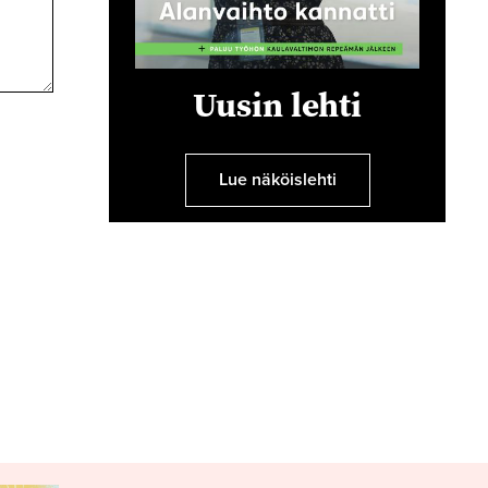
Uusin lehti
Lue näköislehti