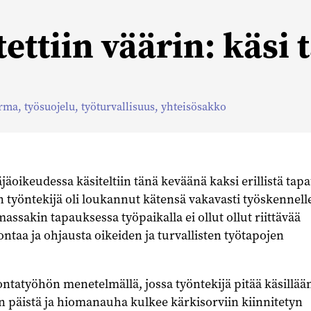
ettiin väärin: käsi 
urma
,
työsuojelu
,
työturvallisuus
,
yhteisösakko
äoikeudessa käsiteltiin tänä keväänä kaksi erillistä tapa
 työntekijä oli loukannut kätensä vakavasti työskennell
assakin tapauksessa työpaikalla ei ollut ollut riittävää
ontaa ja ohjausta oikeiden ja turvallisten työtapojen
iontatyöhön menetelmällä, jossa työntekijä pitää käsillää
 päistä ja hiomanauha kulkee kärkisorviin kiinnitetyn