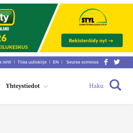
a lehti
|
Tilaa uutiskirje
|
EN
|
Seuraa somessa
acebook
itter
Haku
Yhteystiedot