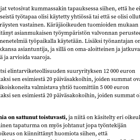
at vetosivat kummassakin tapauksessa siihen, että he e
seistä työtapaa olisi käytetty yhtiössä tai että se olisi ollu
äräysten vastainen. Käräjäoikeuden tuomioiden mukaan
 pitänyt asianmukaisen työympäristön valvonnan perustee
yömenetelmiä työpaikalla käytetään. Lisäksi työnantajan o
kansa asiantuntija, ja sillä on oma-aloitteinen ja jatkuva
ää ja arvioida vaaroja.
si elintarviketeollisuuden suuryrityksen 12 000 euron
aksi sen esimiestä 20 päiväsakkoihin, joiden summat ov
rikoiskoneita valmistava yhtiö tuomittiin 5 000 euron
aksi sen esimiestä 20 päiväsakokoihin, joiden summat ol
ia on sattunut toistuvasti,
ja niitä on käsitelty eri oikeu
ainen tapaturma on myös johtanut jopa työntekijän
keus on kiinnittänyt huomiota siihen, että