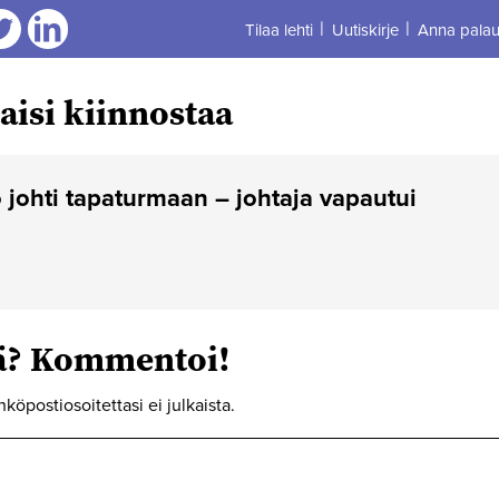
Tilaa lehti
Uutiskirje
Anna palau
aa
Jaa
aisi kiinnostaa
ö johti tapaturmaan – johtaja vapautui
tä? Kommentoi!
hköpostiosoitettasi ei julkaista.