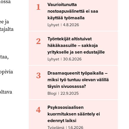
nössä
1
Vaurioitunutta
nostoapuvälinettä ei saa
käyttää työmaalla
e ja
Lyhyet
|
4.8.2026
ajalta
2
Työntekijät altistuivat
häkäkaasuille – sakkoja
yritykselle ja sen edustajille
taa,
Lyhyet
|
30.6.2026
opivia
3
Draamaqueenit työpaikalla –
miksi työ tuntuu olevan välillä
täysin sivuosassa?
oltava
Blogi
|
22.9.2025
4
Psykososiaalisen
kuormituksen sääntely ei
edennyt laiksi
Työelämä
|
1.6.2026