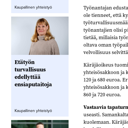
Työnantajan edustaj
Kaupallinen yhteistyö
ole tienneet, että ky
työturvallisuusmä
työnantajien olisi
tietää, millaisia t
oltava oman työpaik
velvollisuus selvitt
Etätyön
Käräjäoikeus tuomit
turvallisuus
yhteisösakkoon ja k
edellyttää
120 ja 680 euroa. E
ensiaputaitoja
yhteisösakkoon ja k
860 ja 720 euroa.
Vastaavia tapaturm
Kaupallinen yhteistyö
useasti. Samankalt
kuolemaan. Käräjäoi