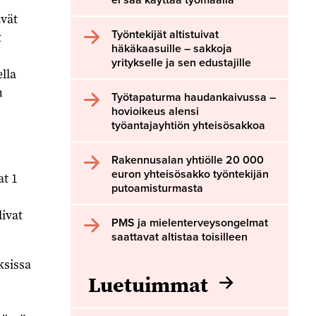
ivät
Työntekijät altistuivat
t
häkäkaasuille – sakkoja
yritykselle ja sen edustajille
lla
n
Työtapaturma haudankaivussa –
hovioikeus alensi
työantajayhtiön yhteisösakkoa
Rakennusalan yhtiölle 20 000
euron yhteisösakko työntekijän
at 1
putoamisturmasta
ivat
PMS ja mielenterveysongelmat
saattavat altistaa toisilleen
ksissa
Luetuimmat