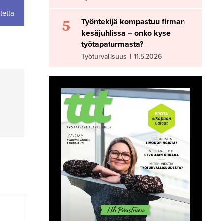
tetta
5
Työntekijä kompastuu firman
kesäjuhlissa – onko kyse
työtapaturmasta?
Työturvallisuus
|
11.5.2026