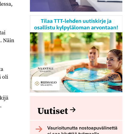
dessa,
tai
. Näin
ta
 oli
kijä
.
Uutiset
Vaurioitunutta nostoapuvälinettä
ei saa käyttää työmaalla