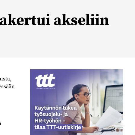
takertui akseliin
usta,
essään
n