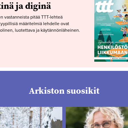
tinä ja diginä
n vastanneista pitää TTT-lehteä
yypillisiä määritelmiä lehdelle ovat
linen, luotettava ja käytännönläheinen.
Arkiston suosikit