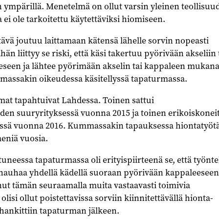
ympärillä. Menetelmä on ollut varsin yleinen teollisuu
 ei ole tarkoitettu käytettäviksi hiomiseen.
vä joutuu laittamaan kätensä lähelle sorvin nopeasti
hän liittyy se riski, että käsi takertuu pyörivään akseliin 
eseen ja lähtee pyörimään akselin tai kappaleen mukana
massakin oikeudessa käsitellyssä tapaturmassa.
t tapahtuivat Lahdessa. Toinen sattui
uden suuryrityksessä vuonna 2015 ja toinen erikoiskonei
össä vuonna 2016. Kummassakin tapauksessa hiontatyötä
eniä vuosia.
neessa tapaturmassa oli erityispiirteenä se, että työnte
nauhaa yhdellä kädellä suoraan pyörivään kappaleeseen
nut tämän seuraamalla muita vastaavasti toimivia
olisi ollut poistettavissa sorviin kiinnitettävällä hionta-
 hankittiin tapaturman jälkeen.