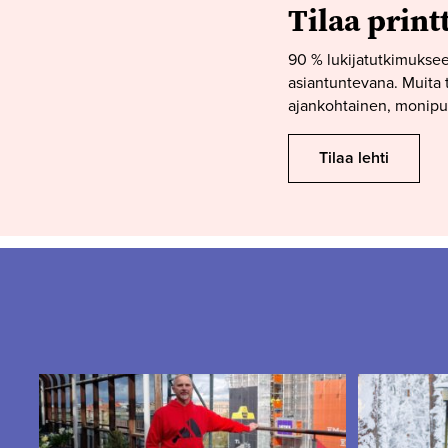
Tilaa print
90 % lukijatutkimuksee
asiantuntevana. Muita t
ajankohtainen, monipuo
Tilaa lehti