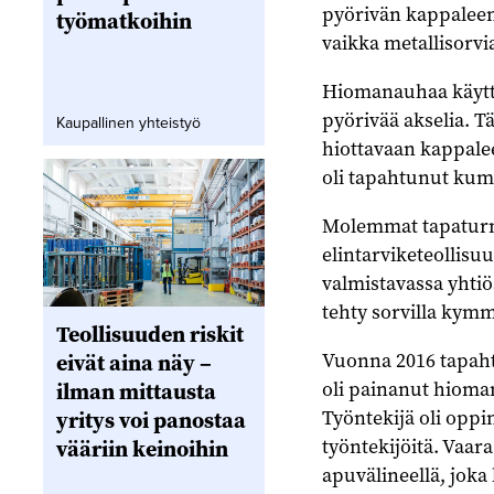
pyörivän kappaleen 
työmatkoihin
vaikka metallisorvia
Hiomanauhaa käyttä
pyörivää akselia. Tä
Kaupallinen yhteistyö
hiottavaan kappale
oli tapahtunut kum
Molemmat tapaturma
elintarviketeollisu
valmistavassa yhti
tehty sorvilla kymm
Teollisuuden riskit
Vuonna 2016 tapahtu
eivät aina näy –
oli painanut hioma
ilman mittausta
Työntekijä oli oppi
yritys voi panostaa
työntekijöitä. Vaara 
vääriin keinoihin
apuvälineellä, joka