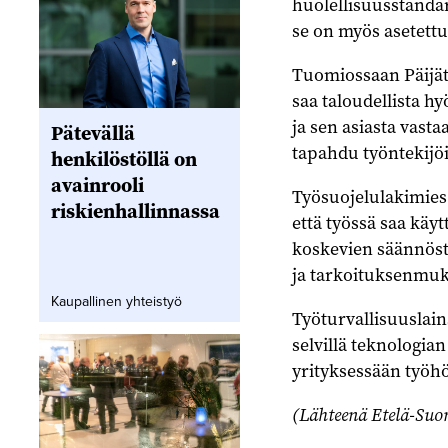
huolellisuusstandar
se on myös asetettu
Tuomiossaan Päijät-
saa taloudellista h
ja sen asiasta vasta
Pätevällä
tapahdu työntekijö
henkilöstöllä on
avainrooli
Työsuojelulakimie
riskienhallinnassa
että työssä saa käytt
koskevien säännöste
ja tarkoituksenmuk
Kaupallinen yhteistyö
Työturvallisuuslai
selvillä teknologian
yrityksessään työhö
(Lähteenä Etelä-Suom