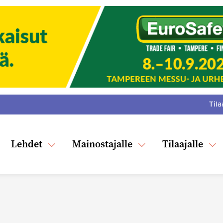
Tila
:
F
Tw
Lehdet
Mainostajalle
Tilaajalle