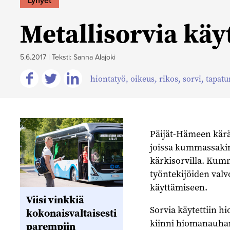
Lyhyet
Metallisorvia käyt
5.6.2017
|
Teksti: Sanna Alajoki
hiontatyö
,
oikeus
,
rikos
,
sorvi
,
tapat
Jaa
Jaa
Jaa
Facebookissa
Twitterissä
Linkedinissä
Päijät-Hämeen käräj
joissa kummassakin
kärkisorvilla. Kumm
työntekijöiden valv
käyttämiseen.
Viisi vinkkiä
Sorvia käytettiin h
kokonaisvaltaisesti
kiinni hiomanauhan
parempiin