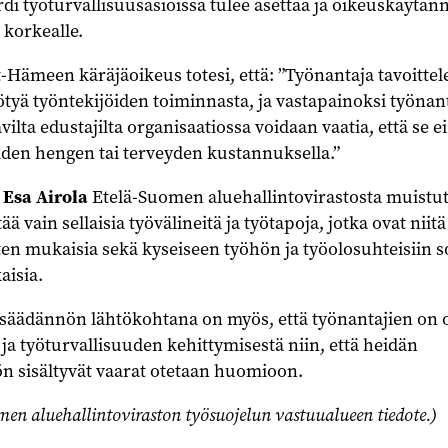
di työturvallisuusasioissa tulee asettaa ja oikeuskäytän
 korkealle.
Hämeen käräjäoikeus totesi, että: ”Työnantaja tavoittele
yötyä työntekijöiden toiminnasta, ja vastapainoksi työnant
avilta edustajilta organisaatiossa voidaan vaatia, että se ei
iden hengen tai terveyden kustannuksella.”
s
Esa Airola
Etelä-Suomen aluehallintovirastosta muistut
ää vain sellaisia työvälineitä ja työtapoja, jotka ovat niitä
n mukaisia sekä kyseiseen työhön ja työolosuhteisiin s
aisia.
nsäädännön lähtökohtana on myös, että työnantajien on 
 ja työturvallisuuden kehittymisestä niin, että heidän
n sisältyvät vaarat otetaan huomioon.
en aluehallintoviraston työsuojelun vastuualueen tiedote.)