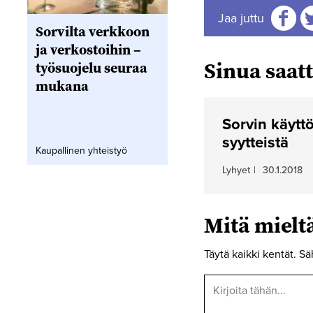
Jaa juttu
Sorvilta verkkoon
Jaa
J
ja verkostoihin –
Sinua saatt
työsuojelu seuraa
mukana
Sorvin käytt
syytteistä
Kaupallinen yhteistyö
Lyhyet
|
30.1.2018
Mitä miel
Täytä kaikki kentät. Sä