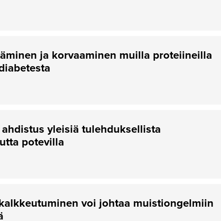
äminen ja korvaaminen muilla proteiineilla
 diabetesta
ahdistus yleisiä tulehduksellista
utta potevilla
kalkkeutuminen voi johtaa muistiongelmiin
ä