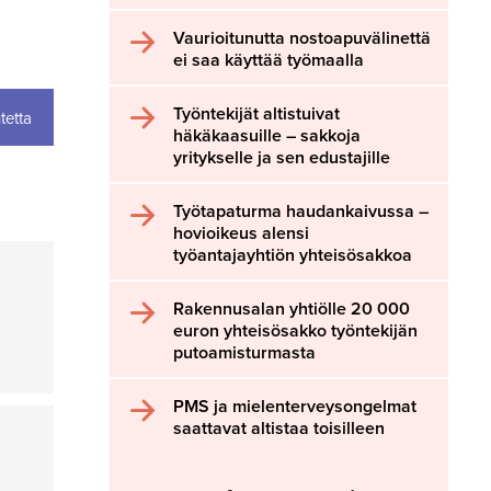
Vaurioitunutta nostoapuvälinettä
ei saa käyttää työmaalla
Työntekijät altistuivat
tetta
häkäkaasuille – sakkoja
yritykselle ja sen edustajille
Työtapaturma haudankaivussa –
hovioikeus alensi
työantajayhtiön yhteisösakkoa
Rakennusalan yhtiölle 20 000
euron yhteisösakko työntekijän
putoamisturmasta
PMS ja mielenterveysongelmat
saattavat altistaa toisilleen