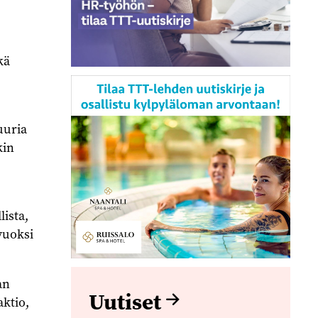
kä
uuria
kin
lista,
vuoksi
an
Uutiset
ktio,