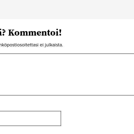
tä? Kommentoi!
hköpostiosoitettasi ei julkaista.