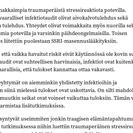
makkaimpia traumaperäistä stressireaktiota potevilla.
aralliset infektiotaudit olivat aivokalvotulehdus sekä
 tulehdus. Yhteydet olivat voimakkaita myös nuorilla se
ia potevilla ja varsinkin päihdeongelmaisilla. Toisen
 liitettiin puolestaan SSRI-masennuslääkityksiin.
 että vaikka havaitut riskit eivät käytännössä ole kovin s
taudit ovat suhteellisen harvinaisia, infektiot ovat kuiten
rallisia, että tulokset kannattaa ottaa vakavasti.
ireyhtymät on aiemminkin yhdistetty infektioihin ja
n siinä mielessä tulokset ovat uskottavia. On silti mahdol
si muutkin seikat ovat voineet vaikuttaa tuloksiin. Tämän 
varmistaa lisätutkimuksissa.
 syntyvät useimmiten jonkin traagisen elämäntapahtum
tutkimuksessa niihin luettiin traumaperäinen stressirea