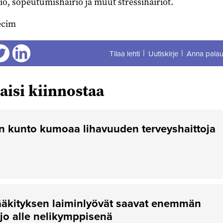
tio, sopeutumishäiriö ja muut stressihäiriöt.
ecim
Tilaa lehti
Uutiskirje
Anna palau
aa
Jaa
aisi kiinnostaa
n kunto kumoaa lihavuuden terveyshaittoja
ääkityksen laiminlyövät saavat enemmän
 jo alle nelikymppisenä