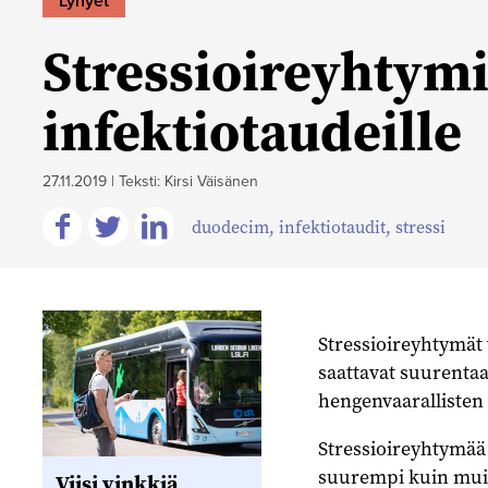
Lyhyet
Stressioireyhtymi
infektiotaudeille
27.11.2019
|
Teksti: Kirsi Väisänen
duodecim
,
infektiotaudit
,
stressi
Jaa
Jaa
Jaa
Facebookissa
Twitterissä
Linkedinissä
Stressioireyhtymät 
saattavat suurenta
hengenvaarallisten 
Stressioireyhtymää p
suurempi kuin muide
Viisi vinkkiä