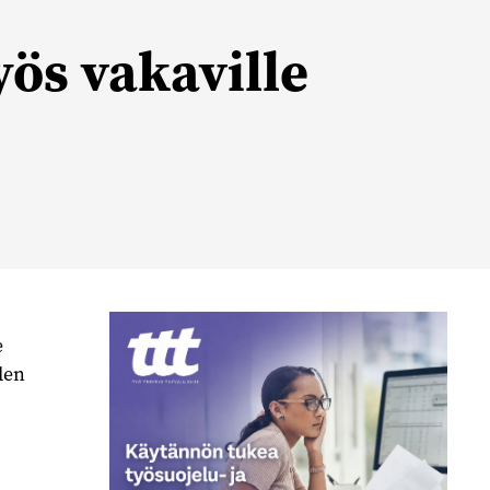
yös vakaville
e
den