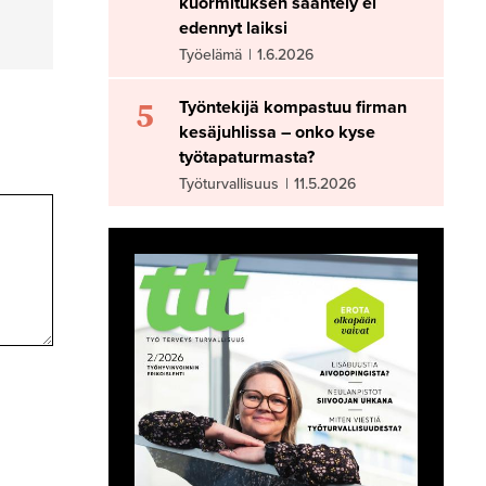
kuormituksen sääntely ei
edennyt laiksi
Työelämä
|
1.6.2026
5
Työntekijä kompastuu firman
kesäjuhlissa – onko kyse
työtapaturmasta?
Työturvallisuus
|
11.5.2026