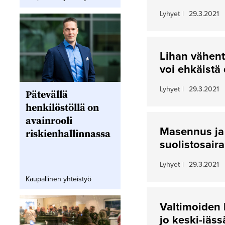
Lyhyet
|
29.3.2021
Lihan vähent
voi ehkäistä
Lyhyet
|
29.3.2021
Pätevällä
henkilöstöllä on
avainrooli
Masennus ja 
riskienhallinnassa
suolistosaira
Lyhyet
|
29.3.2021
Kaupallinen yhteistyö
Valtimoiden 
jo keski-iäss