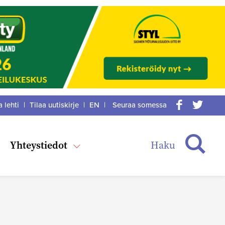
a lehti
|
Tilaa uutiskirje
|
EN
|
Seuraa somessa
acebook
itter
Haku
Yhteystiedot