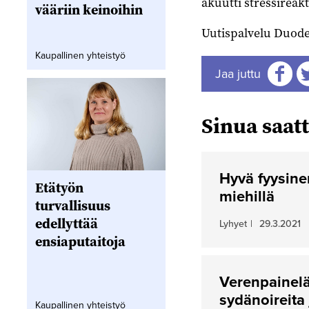
akuutti stressireak
vääriin keinoihin
Uutispalvelu Duod
Kaupallinen yhteistyö
Jaa juttu
Jaa
J
Sinua saatt
Hyvä fyysine
Etätyön
miehillä
turvallisuus
edellyttää
Lyhyet
|
29.3.2021
ensiaputaitoja
Verenpainel
sydänoireita
Kaupallinen yhteistyö