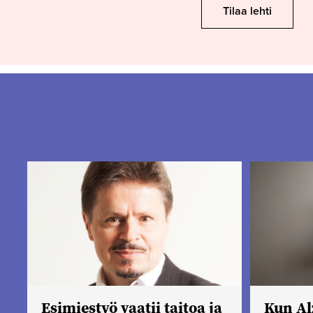
Tilaa lehti
Esimiestyö vaatii taitoa ja
Kun Al