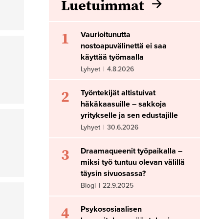
Luetuimmat
1
Vaurioitunutta
nostoapuvälinettä ei saa
käyttää työmaalla
Lyhyet
|
4.8.2026
2
Työntekijät altistuivat
häkäkaasuille – sakkoja
yritykselle ja sen edustajille
Lyhyet
|
30.6.2026
3
Draamaqueenit työpaikalla –
miksi työ tuntuu olevan välillä
täysin sivuosassa?
Blogi
|
22.9.2025
4
Psykososiaalisen