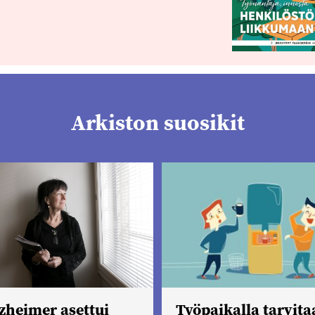
Arkiston suosikit
zheimer asettui
Työpaikalla tarvit