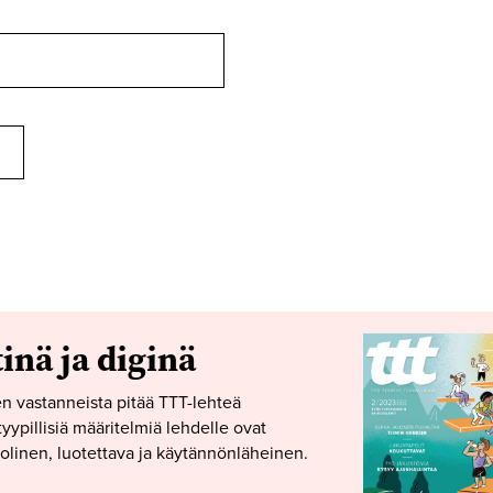
tinä ja diginä
n vastanneista pitää TTT-lehteä
yypillisiä määritelmiä lehdelle ovat
linen, luotettava ja käytännönläheinen.