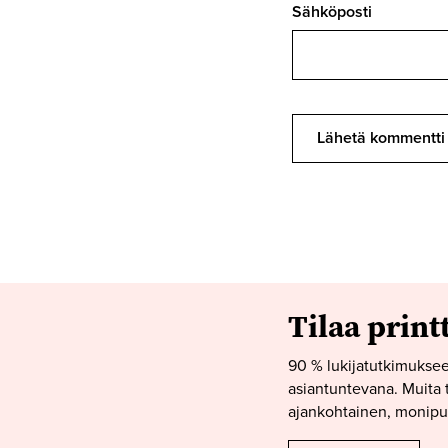
Sähköposti
Tilaa print
90 % lukijatutkimuksee
asiantuntevana. Muita t
ajankohtainen, monipuo