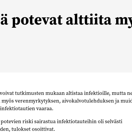
ä potevat alttiita m
voivat tutkimusten mukaan altistaa infektioille, mutta n
a myös verenmyrkytyksen, aivokalvotulehduksen ja mui
infektiotautien vaaraa.
otevien riski sairastua infektiotauteihin oli selvästi
n, tulokset osoittivat.