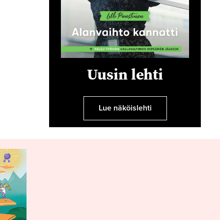
Uusin lehti
Lue näköislehti