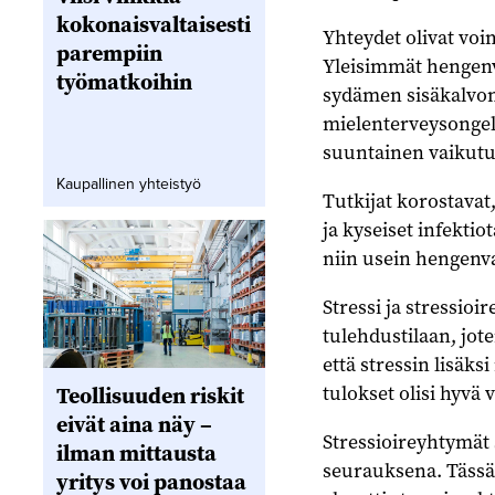
kokonaisvaltaisesti
Yhteydet olivat voi
parempiin
Yleisimmät hengenva
työmatkoihin
sydämen sisäkalvon
mielenterveysongelm
suuntainen vaikutus
Kaupallinen yhteistyö
Tutkijat korostavat,
ja kyseiset infektio
niin usein hengenvaa
Stressi ja stressio
tulehdustilaan, jote
että stressin lisäk
tulokset olisi hyvä 
Teollisuuden riskit
eivät aina näy –
Stressioireyhtymät
ilman mittausta
seurauksena. Tässä 
yritys voi panostaa