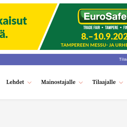
Tila
:
F
Tw
Lehdet
Mainostajalle
Tilaajalle