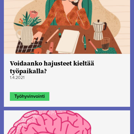
Voidaanko hajusteet kieltää
työpaikalla?
1.4.2021
Työhyvinvointi