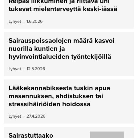
Reipas liikkuminen ja riittävä uni
tukevat mielenterveyttä keski-iässä
Lyhyet
|
1.6.2026
Sairauspoissaolojen määrä kasvoi
nuorilla kuntien ja
hyvinvointialueiden työntekijöillä
Lyhyet
|
12.5.2026
Lääkekannabiksesta tuskin apua
masennuksen, ahdistuksen tai
stressihäiriöiden hoidossa
Lyhyet
|
27.4.2026
Sairastuttaako