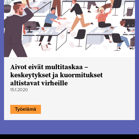
Aivot eivät multitaskaa –
keskeytykset ja kuormitukset
altistavat virheille
15.1.2020
Työelämä