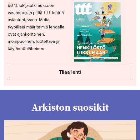
90 % lukijatutkimukseen
vastanneista pitää TTT-lehteä
asiantuntevana. Muita
tyypillisiä määritelmiä lehdelle
ovat ajankohtainen,
monipuolinen, luotettava ja
käytännönläheinen.
Tilaa lehti
Arkiston suosikit