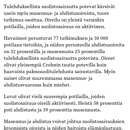
Tulehduksellista suolistosairautta potevat kärsivät
usein myös masennus- ja ahdistusoireista, tuore
tutkimus osoittaa. Oireilu on yleistä varsinkin
potilailla, joiden suolistosairaus on aktiivinen.
Havainnot perustuvat 77 tutkimuksen ja 30 000
potilaan tietoihin, ja niiden perusteella ahdistusoireita
on 32 prosentilla ja masennusta 25 prosentilla
tulehduksellista suolistosairautta potevista. Oireet
olivat yleisempiä Crohnin tautia potevilla kuin
haavaista paksusuolitulehdusta sairastavilla. Myös
naiset olivat suuremmassa masennus- ja
ahdistusvaarassa kuin miehet.
Luvut olivat vielä suurempia potilailla, joiden
suolistosairaus oireili aktiivisesti. Heistä 58 prosenttia
poti ahdistusta ja 39 prosenttia masennusta.
Masennus ja ahdistus voivat johtua suolistosairauksien
kroonisista oireista ja niiden haitoista elämänlaatuun.