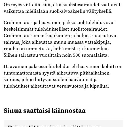
On myös viitteitä siitä, että suolistosairaudet saattavat
vaikuttaa mielialaan suoli-aivoakselin välityksellä.
Crohnin tauti ja haavainen paksusuolitulehdus ovat
keskeisimmät tulehdukselliset suolistosairaudet.
Crohnin tauti on pitkäaikainen ja helposti uusiutuva
sairaus, joka aiheuttaa muun muassa vatsakipuja,
ripulia tai ummetusta, laihtumista ja kuumeilua.
Siihen sairastuu vuosittain noin 500 suomalaista.
Haavainen paksusuolitulehdus eli haavainen koliitti on
tuntemattomasta syystä aiheutuva pitkäaikainen
sairaus, johon liittyvät suolen haavaumat ja
tulehdukset aiheuttavat verenvuotoa ja kipuilua.
Sinua saattaisi kiinnostaa