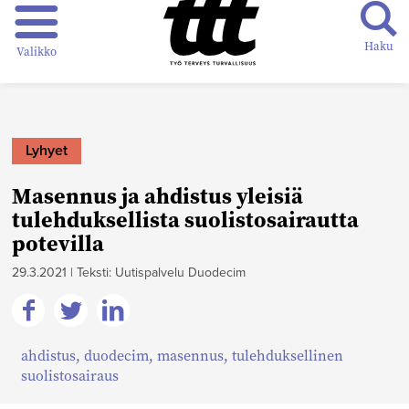
Haku
Valikko
Lyhyet
Masennus ja ahdistus yleisiä
tulehduksellista suolistosairautta
potevilla
29.3.2021
|
Teksti: Uutispalvelu Duodecim
Jaa
Jaa
Jaa
ahdistus
,
duodecim
,
masennus
,
tulehduksellinen
Facebookissa
Twitterissä
Linkedinissä
suolistosairaus