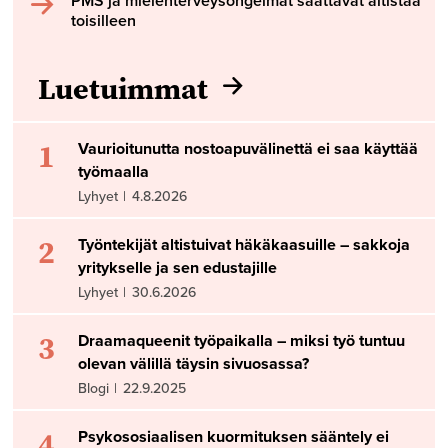
PMS ja mielenterveysongelmat saattavat altistaa
toisilleen
Luetuimmat
1
Vaurioitunutta nostoapuvälinettä ei saa käyttää
työmaalla
Lyhyet
|
4.8.2026
2
Työntekijät altistuivat häkäkaasuille – sakkoja
yritykselle ja sen edustajille
Lyhyet
|
30.6.2026
3
Draamaqueenit työpaikalla – miksi työ tuntuu
olevan välillä täysin sivuosassa?
Blogi
|
22.9.2025
4
Psykososiaalisen kuormituksen sääntely ei