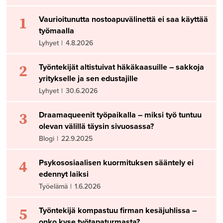
1
Vaurioitunutta nostoapuvälinettä ei saa käyttää
työmaalla
Lyhyet
|
4.8.2026
2
Työntekijät altistuivat häkäkaasuille – sakkoja
yritykselle ja sen edustajille
Lyhyet
|
30.6.2026
3
Draamaqueenit työpaikalla – miksi työ tuntuu
olevan välillä täysin sivuosassa?
Blogi
|
22.9.2025
4
Psykososiaalisen kuormituksen sääntely ei
edennyt laiksi
Työelämä
|
1.6.2026
5
Työntekijä kompastuu firman kesäjuhlissa –
onko kyse työtapaturmasta?