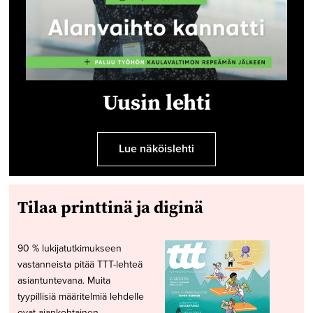
Uusin lehti
Lue näköislehti
Tilaa printtinä ja diginä
90 % lukijatutkimukseen
vastanneista pitää TTT-lehteä
asiantuntevana. Muita
tyypillisiä määritelmiä lehdelle
ovat ajankohtainen,