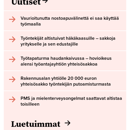
Uutiset
Vaurioitunutta nostoapuvälinettä ei saa käyttää
työmaalla
Työntekijät altistuivat häkäkaasuille – sakkoja
yritykselle ja sen edustajille
Työtapaturma haudankaivussa – hovioikeus
alensi työantajayhtiön yhteisösakkoa
Rakennusalan yhtiölle 20 000 euron
yhteisösakko työntekijän putoamisturmasta
PMS ja mielenterveysongelmat saattavat altistaa
toisilleen
Luetuimmat