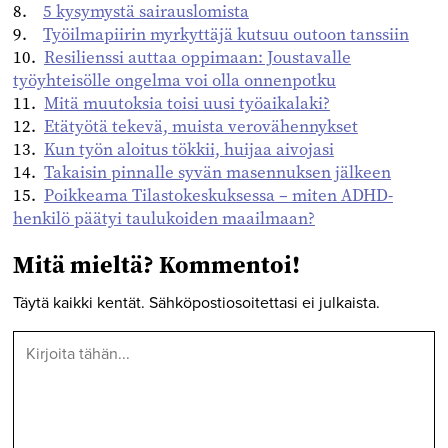
8.
5 kysymystä sairauslomista
9.
Työilmapiirin myrkyttäjä kutsuu outoon tanssiin
10.
Resilienssi auttaa oppimaan: Joustavalle
työyhteisölle ongelma voi olla onnenpotku
11.
Mitä muutoksia toisi uusi työaikalaki?
12.
Etätyötä tekevä, muista verovähennykset
13.
Kun työn aloitus tökkii, huijaa aivojasi
14.
Takaisin pinnalle syvän masennuksen jälkeen
15.
Poikkeama Tilastokeskuksessa – miten ADHD-
henkilö päätyi taulukoiden maailmaan?
Mitä mieltä? Kommentoi!
Täytä kaikki kentät. Sähköpostiosoitettasi ei julkaista.