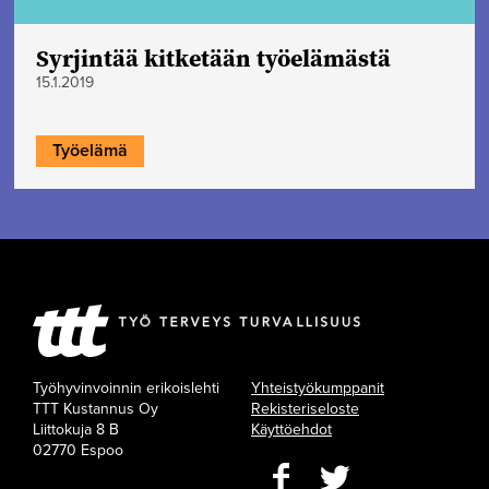
Syrjintää kitketään työelämästä
15.1.2019
Työelämä
Työhyvinvoinnin erikoislehti
Yhteistyökumppanit
TTT Kustannus Oy
Rekisteriseloste
Liittokuja 8 B
Käyttöehdot
02770 Espoo