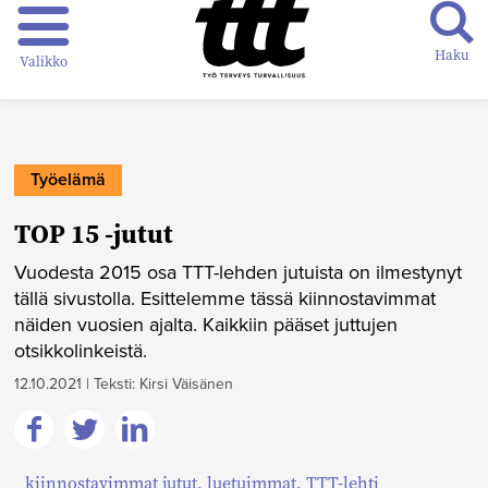
Haku
Valikko
Työelämä
TOP 15 -jutut
Vuodesta 2015 osa TTT-lehden jutuista on ilmestynyt
tällä sivustolla. Esittelemme tässä kiinnostavimmat
näiden vuosien ajalta. Kaikkiin pääset juttujen
otsikkolinkeistä.
12.10.2021
|
Teksti: Kirsi Väisänen
Jaa
Jaa
Jaa
kiinnostavimmat jutut
,
luetuimmat
,
TTT-lehti