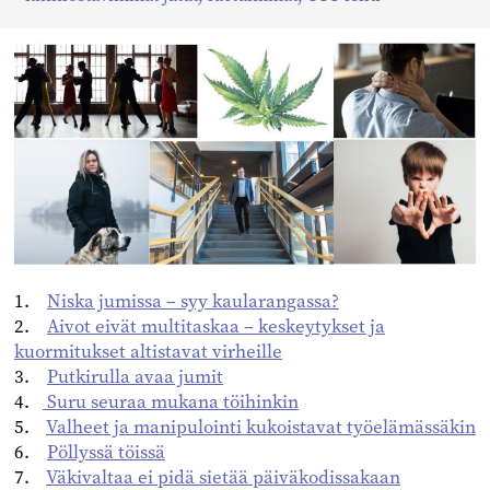
Facebookissa
Twitterissä
Linkedinissä
1.
Niska jumissa – syy kaularangassa?
2.
Aivot eivät multitaskaa – keskeytykset ja
kuormitukset altistavat virheille
3.
Putkirulla avaa jumit
4.
Suru seuraa mukana töihinkin
5.
Valheet ja manipulointi kukoistavat työelämässäkin
6.
Pöllyssä töissä
7.
Väkivaltaa ei pidä sietää päiväkodissakaan