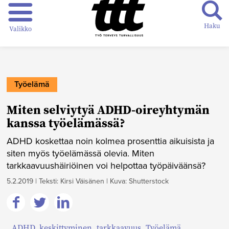
Haku
Valikko
Työelämä
Miten selviytyä ADHD-oireyhtymän
kanssa työelämässä?
ADHD koskettaa noin kolmea prosenttia aikuisista ja
siten myös työelämässä olevia. Miten
tarkkaavuushäiriöinen voi helpottaa työpäiväänsä?
5.2.2019
|
Teksti: Kirsi Väisänen
|
Kuva: Shutterstock
Jaa
Jaa
Jaa
ADHD
,
keskittyminen
,
tarkkaavuus
,
Työelämä