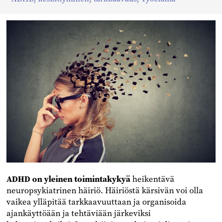
Facebookissa
Twitterissä
Linkedinissä
ADHD on yleinen toimintakykyä
heikentävä
neuropsykiatrinen häiriö. Häiriöstä kärsivän voi olla
vaikea ylläpitää tarkkaavuuttaan ja organisoida
ajankäyttöään ja tehtäviään järkeviksi