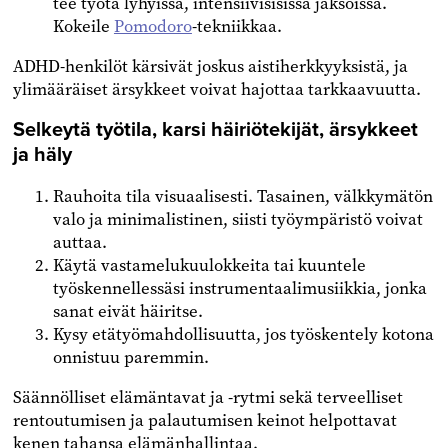
tee työtä lyhyissä, intensiivisisissä jaksoissa.
Kokeile
Pomodoro
-tekniikkaa.
ADHD-henkilöt kärsivät joskus aistiherkkyyksistä, ja
ylimääräiset ärsykkeet voivat hajottaa tarkkaavuutta.
Selkeytä työtila, karsi häiriötekijät, ärsykkeet
ja häly
Rauhoita tila visuaalisesti. Tasainen, välkkymätön
valo ja minimalistinen, siisti työympäristö voivat
auttaa.
Käytä vastamelukuulokkeita tai kuuntele
työskennellessäsi instrumentaalimusiikkia, jonka
sanat eivät häiritse.
Kysy etätyömahdollisuutta, jos työskentely kotona
onnistuu paremmin.
Säännölliset elämäntavat ja -rytmi sekä terveelliset
rentoutumisen ja palautumisen keinot helpottavat
kenen tahansa elämänhallintaa.