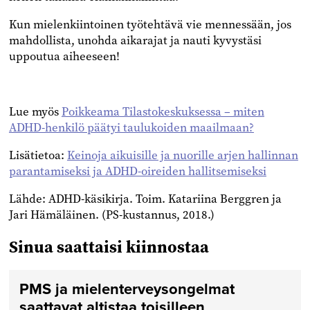
Kun mielenkiintoinen työtehtävä vie mennessään, jos
mahdollista, unohda aikarajat ja nauti kyvystäsi
uppoutua aiheeseen!
Lue myös
Poikkeama Tilastokeskuksessa – miten
ADHD-henkilö päätyi taulukoiden maailmaan?
Lisätietoa:
Keinoja aikuisille ja nuorille arjen hallinnan
parantamiseksi ja ADHD-oireiden hallitsemiseksi
Lähde: ADHD-käsikirja. Toim. Katariina Berggren ja
Jari Hämäläinen. (PS-kustannus, 2018.)
Sinua saattaisi kiinnostaa
PMS ja mielenterveysongelmat
saattavat altistaa toisilleen