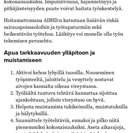
kokonaisuuksiksi. Impulsiivisuus, hajamielisyys ja
pitkäjänteisyyden puute voivat haitata työskentelyä.
Hoitamattomana ADHD:n katsotaan lisäävän riskiä
sairauspoissaoloihin ja työtapaturmiin sekä
heikentävän työtehoa. Lääkitys voi monelle olla työn
tekemisen perusehto.
Apua tarkkaavuuden ylläpitoon ja
muistamiseen
Aktivoi kehoa lyhyillä tauoilla. Nouseminen
työpisteeltä, jaloittelu ja venyttely nostavat
aivojen kannalta oikeaa vireystasoa.
Työläältä tuntuva tehtävä kannattaa sijoittaa
ajankohtaan, jolloin vireystaso on hyvä.
Helpota muistamista tukikeinoilla, muistutuksilla
ja hälytyksillä.
Suunnittele työtehtäviä, ennakoi ja pilko niitä
pienemmiksi kokonaisuuksiksi. Aseta aikarajoja,