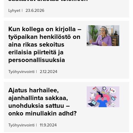
Lyhyet
|
23.6.2026
Kun kollega on kirjolla –
työpaikan henkilöstö on
aina rikas sekoitus
erilaisia piirteitä ja
persoonallisuuksia
Työhyvinvointi
|
2.12.2024
Ajatus harhailee,
ajanhallinta sakkaa,
unohduksia sattuu –
onko minullakin adhd?
Työhyvinvointi
|
11.9.2024