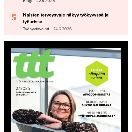
Blogi
|
22.9.2025
5
Naisten terveysvaje näkyy työkyvyssä ja
työurissa
Työhyvinvointi
|
24.6.2026