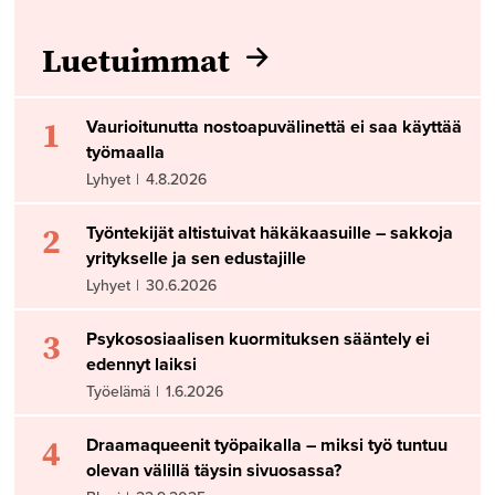
Luetuimmat
1
Vaurioitunutta nostoapuvälinettä ei saa käyttää
työmaalla
Lyhyet
|
4.8.2026
2
Työntekijät altistuivat häkäkaasuille – sakkoja
yritykselle ja sen edustajille
Lyhyet
|
30.6.2026
3
Psykososiaalisen kuormituksen sääntely ei
edennyt laiksi
Työelämä
|
1.6.2026
4
Draamaqueenit työpaikalla – miksi työ tuntuu
olevan välillä täysin sivuosassa?