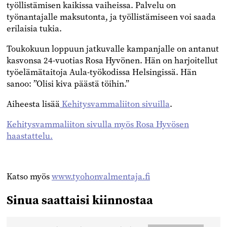
työllistämisen kaikissa vaiheissa. Palvelu on
työnantajalle maksutonta, ja työllistämiseen voi saada
erilaisia tukia.
Toukokuun loppuun jatkuvalle kampanjalle on antanut
kasvonsa 24-vuotias Rosa Hyvönen. Hän on harjoitellut
työelämätaitoja Aula-työkodissa Helsingissä. Hän
sanoo: ”Olisi kiva päästä töihin.”
Aiheesta lisää
Kehitysvammaliiton sivuilla
.
Kehitysvammaliiton sivulla myös Rosa Hyvösen
haastattelu.
Katso myös
www.tyohonvalmentaja.fi
Sinua saattaisi kiinnostaa