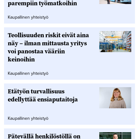
parempiin työmatkoihin
Kaupallinen yhteistyö
Teollisuuden riskit eivät aina
näy – ilman mittausta yritys
voi panostaa vääriin
keinoihin
Kaupallinen yhteistyö
Etätyön turvallisuus
edellyttää ensiaputaitoja
Kaupallinen yhteistyö
Pätevällä henkilöstöllä on