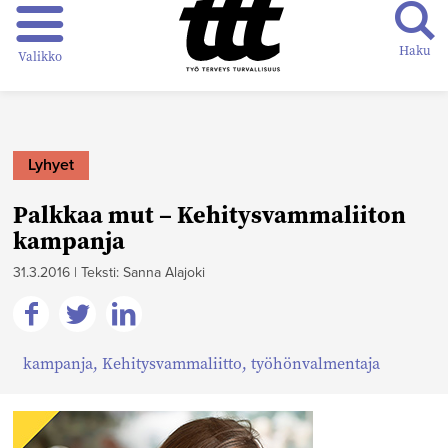
Haku
Valikko
Lyhyet
Palkkaa mut – Kehitysvammaliiton
kampanja
31.3.2016
|
Teksti: Sanna Alajoki
Jaa
Jaa
Jaa
kampanja
,
Kehitysvammaliitto
,
työhönvalmentaja
Facebookissa
Twitterissä
Linkedinissä