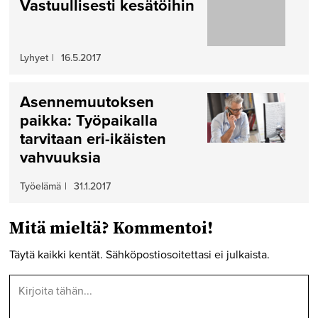
Vastuullisesti kesätöihin
Lyhyet
|
16.5.2017
Asennemuutoksen
paikka: Työpaikalla
tarvitaan eri-ikäisten
vahvuuksia
Työelämä
|
31.1.2017
Mitä mieltä? Kommentoi!
Täytä kaikki kentät. Sähköpostiosoitettasi ei julkaista.