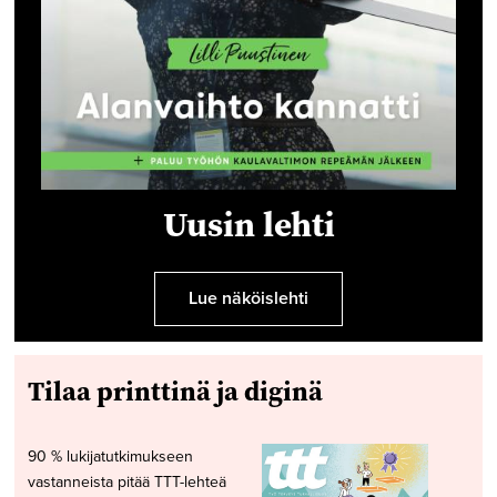
Uusin lehti
Lue näköislehti
Tilaa printtinä ja diginä
90 % lukijatutkimukseen
vastanneista pitää TTT-lehteä