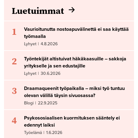
Luetuimmat
1
Vaurioitunutta nostoapuvälinettä ei saa käyttää
työmaalla
Lyhyet
|
4.8.2026
2
Työntekijät altistuivat häkäkaasuille – sakkoja
yritykselle ja sen edustajille
Lyhyet
|
30.6.2026
3
Draamaqueenit työpaikalla – miksi työ tuntuu
olevan välillä täysin sivuosassa?
Blogi
|
22.9.2025
4
Psykososiaalisen kuormituksen sääntely ei
edennyt laiksi
Työelämä
|
1.6.2026