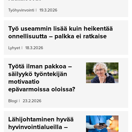
Työhyvinvointi
|
19.3.2026
Työ useammin lisää kuin heikentää
onnellisuutta – palkka ei ratkaise
Lyhyet
|
18.3.2026
Työtä ilman pakkoa –
säilyykö työntekijän
motivaatio
epävarmoissa oloissa?
Blogi
|
23.2.2026
Lähijohtaminen hyvää
hyvinvointialueilla –