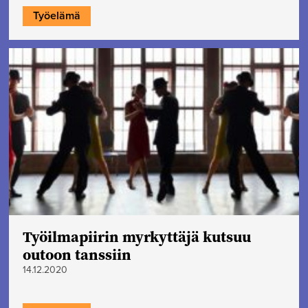
Työelämä
Työilmapiirin myrkyttäjä kutsuu
outoon tanssiin
14.12.2020