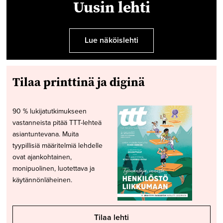
Uusin lehti
Lue näköislehti
Tilaa printtinä ja diginä
90 % lukijatutkimukseen
vastanneista pitää TTT-lehteä
asiantuntevana. Muita
tyypillisiä määritelmiä lehdelle
ovat ajankohtainen,
monipuolinen, luotettava ja
käytännönläheinen.
Tilaa lehti