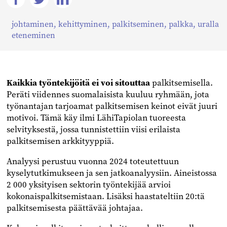
Jaa
Jaa
Jaa
johtaminen
,
kehittyminen
,
palkitseminen
,
palkka
,
uralla
Facebookissa
Twitterissä
Linkedinissä
eteneminen
Kaikkia työntekijöitä ei voi sitouttaa
palkitsemisella.
Peräti viidennes suomalaisista kuuluu ryhmään, jota
työnantajan tarjoamat palkitsemisen keinot eivät juuri
motivoi. Tämä käy ilmi LähiTapiolan tuoreesta
selvityksestä, jossa tunnistettiin viisi erilaista
palkitsemisen arkkityyppiä.
Analyysi perustuu vuonna 2024 toteutettuun
kyselytutkimukseen ja sen jatkoanalyysiin. Aineistossa
2 000 yksityisen sektorin työntekijää arvioi
kokonaispalkitsemistaan. Lisäksi haastateltiin 20:tä
palkitsemisesta päättävää johtajaa.