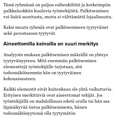
Tässä ryhmässä on paljon esihenkilöitä ja korkeimpiin
palkkaluokkiin kuuluvia työntekijöitä. Palkitseminen
voi lisätä suoritusta, mutta ei välttämättä lojaalisuutta.
Kaksi muuta ryhmää ovat palkitsemiseen tyytyväiset
sekä perustasoon tyytyvät.
Aineettomilla keinoilla on suuri merkitys
Analyysin mukaan palkitsemisen määrällä on yhteys
tyytyväisyyteen. Mitä enemmän palkitsemisen
elementtejä työntekijälle tarjotaan, sitä
todennäköisemmin hän on tyytyväinen
kokonaisuuteen.
Kaikki elementit eivät kuitenkaan ole yhtä vaikuttavia.
Erityisen merkittäviä ovat aineettomat tekijät. Jos
työntekijällä on mahdollisuus edetä uralla tai hän saa
läpinäkyvää tietoa palkitsemisesta, hänen
todennäköisyytensä olla tyytymätön