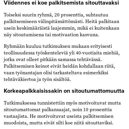
Viidennes ei koe palkitsemista sitouttavaksi
Toiseksi suurin ryhmä, 20 prosenttia, suhtautuu
palkitsemiseen välinpitämättömästi. Heitä palkitaan
usein keskimääräistä laajemmin, mikä ei kuitenkaan
näy sitoutumisena tai motivaation kasvuna.
Ryhmään kuuluu tutkimuksen mukaan erityisesti
teollisuudessa työskenteleviä yli 40-vuotiaita miehiä,
jotka ovat olleet pitkään samassa tehtävässä.
Palkitsemisen keinot eivät heidän kohdallaan riitä,
vaan työnantajan olisi tarkasteltava esimerkiksi
tehtäväkiertoa ja työn sisältöä.
Korkeapalkkaisissakin on sitoutumattomuutta
Tutkimuksessa tunnistettiin myös motivoituvat mutta
sitoutumattomat palkansaajat, noin 10 prosenttia
vastaajista. He motivoituvat useista palkitsemisen
muodoista, mutta eivät silti koe niitä sitouttaviksi.