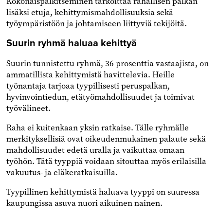
Kokonaispalkitseminen tarkoittaa rahallisen palkan
lisäksi etuja, kehittymismahdollisuuksia sekä
työympäristöön ja johtamiseen liittyviä tekijöitä.
Suurin ryhmä haluaa kehittyä
Suurin tunnistettu ryhmä, 36 prosenttia vastaajista, on
ammatillista kehittymistä havittelevia. Heille
työnantaja tarjoaa tyypillisesti peruspalkan,
hyvinvointiedun, etätyömahdollisuudet ja toimivat
työvälineet.
Raha ei kuitenkaan yksin ratkaise. Tälle ryhmälle
merkityksellisiä ovat oikeudenmukainen palaute sekä
mahdollisuudet edetä uralla ja vaikuttaa omaan
työhön. Tätä tyyppiä voidaan sitouttaa myös erilaisilla
vakuutus- ja eläkeratkaisuilla.
Tyypillinen kehittymistä haluava tyyppi on suuressa
kaupungissa asuva nuori aikuinen nainen.