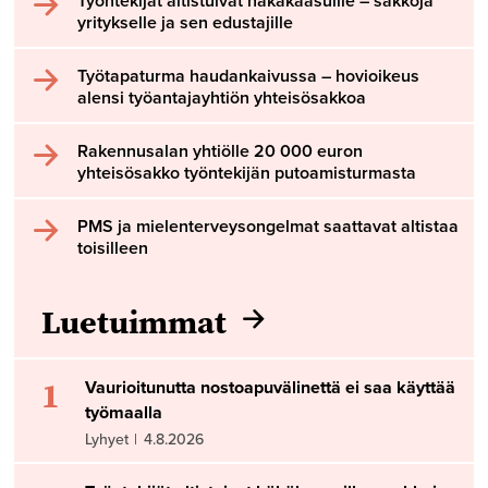
Työntekijät altistuivat häkäkaasuille – sakkoja
yritykselle ja sen edustajille
Työtapaturma haudankaivussa – hovioikeus
alensi työantajayhtiön yhteisösakkoa
Rakennusalan yhtiölle 20 000 euron
yhteisösakko työntekijän putoamisturmasta
PMS ja mielenterveysongelmat saattavat altistaa
toisilleen
Luetuimmat
1
Vaurioitunutta nostoapuvälinettä ei saa käyttää
työmaalla
Lyhyet
|
4.8.2026