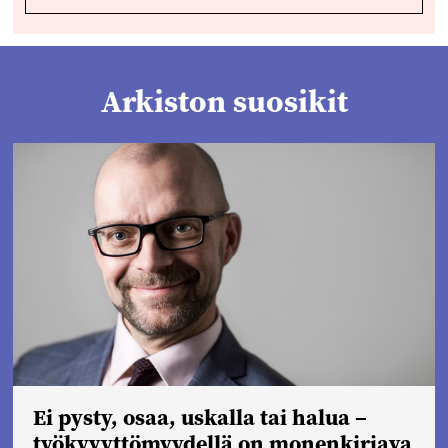
Arkiston suosikit
Ei pysty, osaa, uskalla tai halua –
työkyvyttömyydellä on monenkirjava