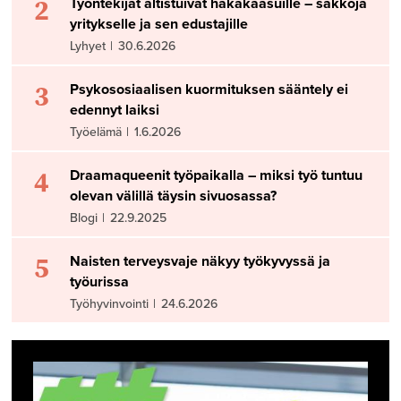
2
Työntekijät altistuivat häkäkaasuille – sakkoja
yritykselle ja sen edustajille
Lyhyet
|
30.6.2026
3
Psykososiaalisen kuormituksen sääntely ei
edennyt laiksi
Työelämä
|
1.6.2026
4
Draamaqueenit työpaikalla – miksi työ tuntuu
olevan välillä täysin sivuosassa?
Blogi
|
22.9.2025
5
Naisten terveysvaje näkyy työkyvyssä ja
työurissa
Työhyvinvointi
|
24.6.2026